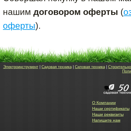
нашим
договором оферты
(
о
оферты
).
Электроинструмент
|
Садовая техника
|
Силовая техника
|
Строительно
Поли
О Компании
Наши сертификаты
Наши реквизиты
Напишите нам