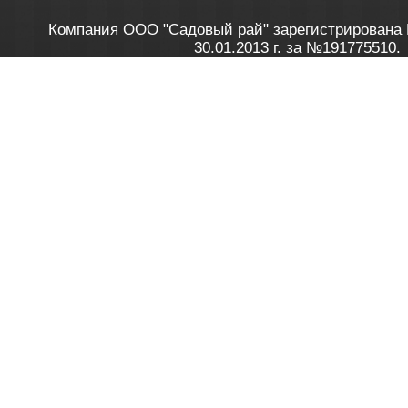
Компания ООО "Садовый рай" зарегистрирована 
30.01.2013 г. за №191775510.
Зарегистрирован в Торговом реестре 28.02.2013 г. 
Как это работает
до 20:00 пн-пт, с 10:00 до 16:00 
1. Заказываю товар
2. Полу
в Контакт центре
Заби
8 801 100 45 46
Мне 
Бела
e-mail
skype
Посмо
На сайте через корзину
Online-консультант