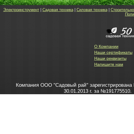
Электроинструмент
|
Садовая техника
|
Силовая техника
|
Строительно
Поли
О Компании
Наши сертификаты
Наши реквизиты
Напишите нам
Компания ООО "Садовый рай" зарегистрирована 
30.01.2013 г. за №191775510.
Зарегистрирован в Торговом реестре 28.02.2013 г. 
Как это работает
до 20:00 пн-пт, с 10:00 до 16:00 
1. Заказываю товар
2. Полу
в Контакт центре
Заби
8 801 100 45 46
Мне 
Бела
e-mail
skype