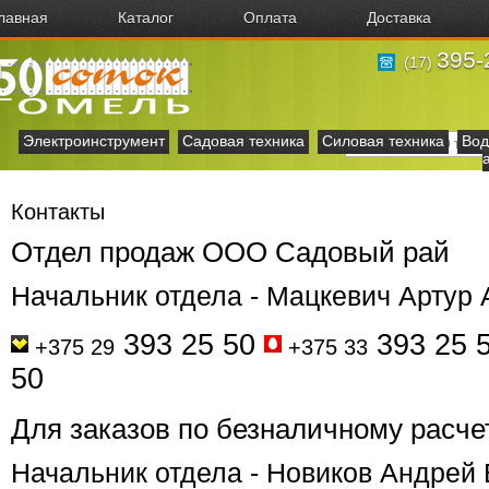
лавная
Каталог
Оплата
Доставка
395-
(17)
Электроинструмент
Садовая техника
Силовая техника
Вод
Контакты
Отдел продаж ООО Садовый рай
Начальник
отдела -
Мацкевич Артур 
393 25 50
393 25 
+375 29
+375 33
50
Для заказов по безналичному расче
Начальник отдела -
Новиков Андрей 