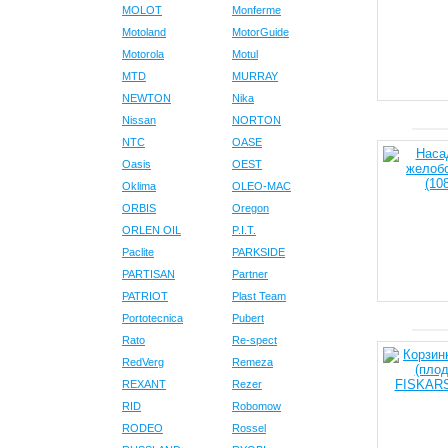
MOLOT
Monferme
Motoland
MotorGuide
Motorola
Motul
MTD
MURRAY
NEWTON
Nika
Nissan
NORTON
NTC
OASE
Oasis
OEST
Oklima
OLEO-MAC
ORBIS
Oregon
ORLEN OIL
P.I.T.
Paclite
PARKSIDE
PARTISAN
Partner
PATRIOT
Plast Team
Portotecnica
Pubert
Rato
Re-spect
RedVerg
Remeza
REXANT
Rezer
RID
Robomow
RODEO
Rossel