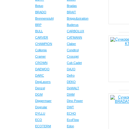
Botuo
Bradas
BRADO
BRAIT
Brennenstuhl
Briggs&stratton
BRP
Buderus
BULL
CARBOLUX
CARVER
CATMANN
CHAMPION
Claber
Collomix
Condtrol
Cramer
Crossjet
CROWN
Cub Cadet
DAEWOO
DAJO
DARC
Defro
DegLasers
DEKO
Denzel
DeWALT
DGM
DIAM
Diggermaer
Dino Power
Dogrular
DWT
DYLLU
ECHO
ECO
EcoFlow
ECOTERM
Edon