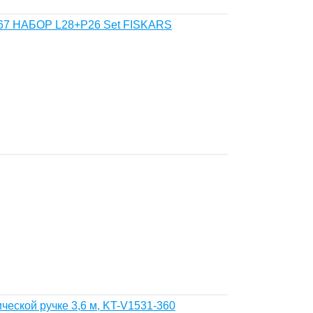
567 НАБОР L28+P26 Set FISKARS
ческой ручке 3,6 м, KT-V1531-360