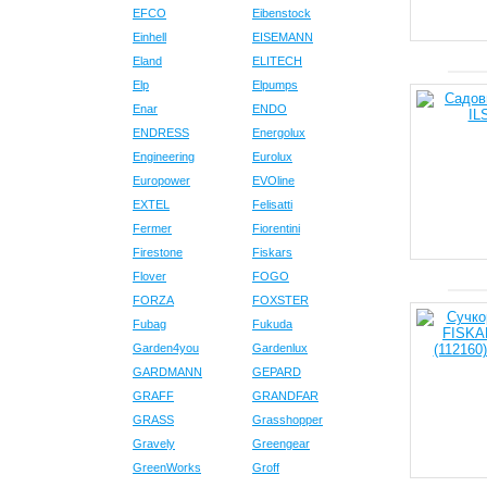
EFCO
Eibenstock
Einhell
EISEMANN
Eland
ELITECH
Elp
Elpumps
Enar
ENDO
ENDRESS
Energolux
Engineering
Eurolux
Europower
EVOline
EXTEL
Felisatti
Fermer
Fiorentini
Firestone
Fiskars
Flover
FOGO
FORZA
FOXSTER
Fubag
Fukuda
Garden4you
Gardenlux
GARDMANN
GEPARD
GRAFF
GRANDFAR
GRASS
Grasshopper
Gravely
Greengear
GreenWorks
Groff