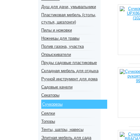
Душ для дачи, умывальники
Пластиковая мебель (столы,
стулья, шезлонги)
Пилы и ножовки
Ножницы для травы
Полив газона, участка
Опрыскиватели
Пруды садовые пластиковые
Складная мебель для отдыха
Ручной инструмент для дома
Садовые качели
Секаторы
Сучкорезы
Сеялки
Топоры
Тенты, шатры, навесы
Элитная мебель для сада