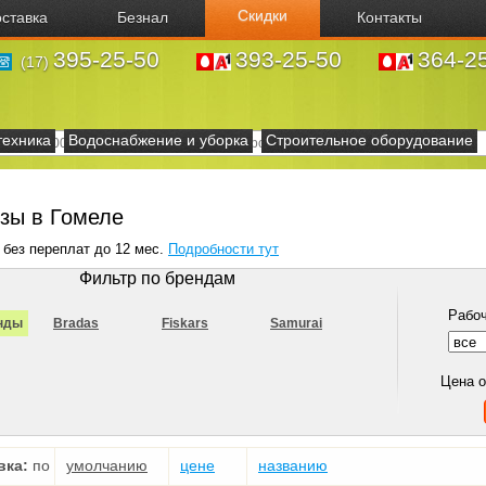
Скидки
ставка
Безнал
Контакты
395-25-50
393-25-50
364-2
(17)
техника
Водоснабжение и уборка
Строительное оборудование
зы в Гомеле
 без переплат до 12 мес.
Подробности тут
Фильтр по брендам
Рабоч
нды
Bradas
Fiskars
Samurai
Цена 
вка:
по
умолчанию
цене
названию