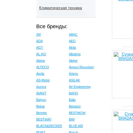
Климатическая техника
Все бренды:
3M
ABAC
ADA
AEG
AGT
Akita
AL-KO
Albatros
Alpina
Alpine
ALTECO
Annovi Reverberi
Aprila
Ariens
AS-Motor
ASILAK
Aurora
AV Engineering
AVANT
BAHO
Baiyun
Ballu
Bekar
Benassi
Beretta
BESTMOW
BESTWAY
BIM
BLACK&DECKER
BLUE AIR
BORT
Bosch