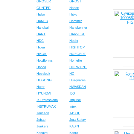
GROSER
GROST
GUNTER
Habert
Haibo
Hako
HAMER
Hammer
Hangkai
Hanskonner
HART
HARVEST
HDC
Hecht
Hidea
HIGHTOP
HiKOKI
HOEGERT
Holzfforma
Homelite
Honda
HORIZONT
Hozelock
HQ
HUGONG
Husqvarna
Huter
HWASDAN
HYUNDAI
IBO
IK Professional
Impulse
INSTRUMAX
Intex
Janssen
JASOL
Jebao
Jeta Safety
Junkers
KABIN
Kangye
Kapro