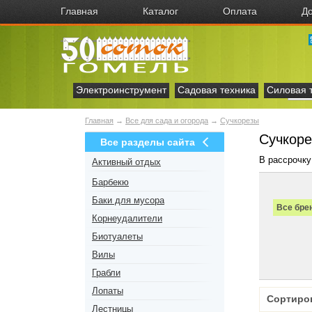
Главная
Каталог
Оплата
До
Электроинструмент
Садовая техника
Силовая 
Главная
→
Все для сада и огорода
→
Сучкорезы
Сучкоре
Все разделы сайта
В рассрочку
Активный отдых
Барбекю
Баки для мусора
Все бре
Корнеудалители
Биотуалеты
Вилы
Грабли
Лопаты
Сортиро
Лестницы