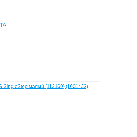
5TA
 SingleStep малый (112160) (1001432)