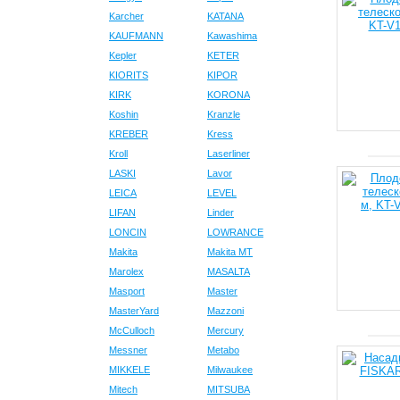
Karcher
KATANA
KAUFMANN
Kawashima
Kepler
KETER
KIORITS
KIPOR
KIRK
KORONA
Koshin
Kranzle
KREBER
Kress
Kroll
Laserliner
LASKI
Lavor
LEICA
LEVEL
LIFAN
Linder
LONCIN
LOWRANCE
Makita
Makita MT
Marolex
MASALTA
Masport
Master
MasterYard
Mazzoni
McCulloch
Mercury
Messner
Metabo
MIKKELE
Milwaukee
Mitech
MITSUBA