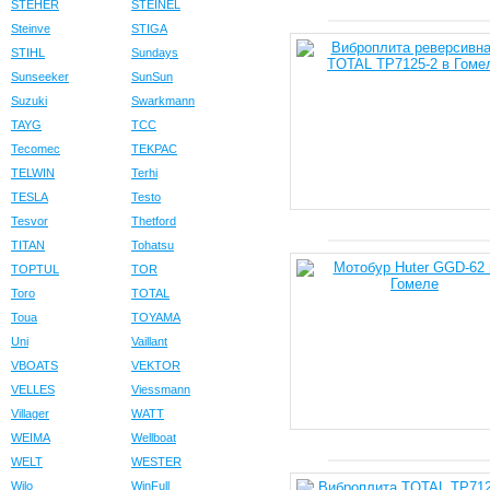
STEHER
STEINEL
Steinve
STIGA
STIHL
Sundays
Sunseeker
SunSun
Suzuki
Swarkmann
TAYG
TCC
Tecomec
TEKPAC
TELWIN
Terhi
TESLA
Testo
Tesvor
Thetford
TITAN
Tohatsu
TOPTUL
TOR
Toro
TOTAL
Toua
TOYAMA
Uni
Vaillant
VBOATS
VEKTOR
VELLES
Viessmann
Villager
WATT
WEIMA
Wellboat
WELT
WESTER
Wilo
WinFull