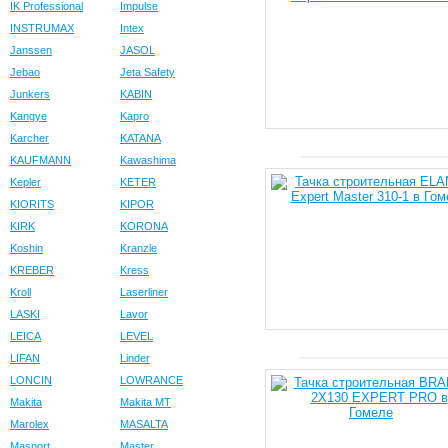
IK Professional
Impulse
INSTRUMAX
Intex
Janssen
JASOL
Jebao
Jeta Safety
Junkers
KABIN
Kangye
Kapro
Karcher
KATANA
KAUFMANN
Kawashima
Kepler
KETER
KIORITS
KIPOR
KIRK
KORONA
Koshin
Kranzle
KREBER
Kress
Kroll
Laserliner
LASKI
Lavor
LEICA
LEVEL
LIFAN
Linder
LONCIN
LOWRANCE
Makita
Makita MT
Marolex
MASALTA
Masport
Master