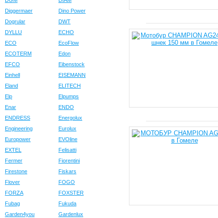
DGM
DIAM
Diggermaer
Dino Power
Dogrular
DWT
DYLLU
ECHO
ECO
EcoFlow
ECOTERM
Edon
EFCO
Eibenstock
Einhell
EISEMANN
Eland
ELITECH
Elp
Elpumps
Enar
ENDO
ENDRESS
Energolux
Engineering
Eurolux
Europower
EVOline
EXTEL
Felisatti
Fermer
Fiorentini
Firestone
Fiskars
Flover
FOGO
FORZA
FOXSTER
Fubag
Fukuda
Garden4you
Gardenlux