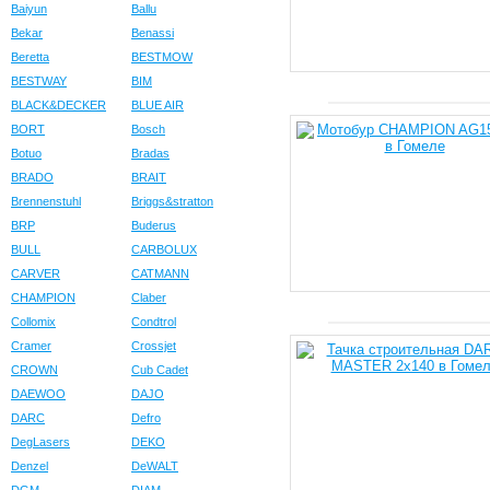
Baiyun
Ballu
Bekar
Benassi
Beretta
BESTMOW
BESTWAY
BIM
BLACK&DECKER
BLUE AIR
BORT
Bosch
Botuo
Bradas
BRADO
BRAIT
Brennenstuhl
Briggs&stratton
BRP
Buderus
BULL
CARBOLUX
CARVER
CATMANN
CHAMPION
Claber
Collomix
Condtrol
Cramer
Crossjet
CROWN
Cub Cadet
DAEWOO
DAJO
DARC
Defro
DegLasers
DEKO
Denzel
DeWALT