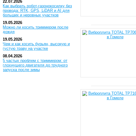
22.07.2026
Как выбрать робот-газонокосилку без
провода: RTK, GPS, LiDAR и AI для
больших и неровных участков
19.05.2026
Можно ли косить триммером после
дождя
19.05.2026
Чем и как косить бурьян, высокую и
густую траву на участке
08.04.2026
5 частых проблем с триммером: от
глохнущего двигателя до трудного
запуска после зимы