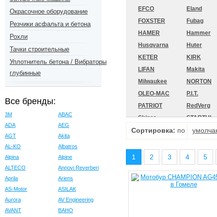
EFCO
Eland
Окрасочное оборудование
FOXSTER
Fubag
Резчики асфальта и бетона
HAMER
Hammer
Рохли
Husqvarna
Huter
Тачки строительные
KETER
KIRK
Уплотнитель бетона / Вибраторы
LIFAN
Makita
глубинные
Milwaukee
NORTON
OLEO-MAC
P.I.T.
Все бренды:
PATRIOT
RedVerg
3M
ABAC
Skiper
STARTUL
ADA
AEG
Сортировка:
TOR
по
TOTAL
умолча
AGT
Akita
WORTEX
Worx
AL-KO
Albatros
Вихрь
ВЫМПЕЛ
1
2
3
4
5
Alpina
Alpine
МИСОМ
Мобил-К
ALTECO
Annovi Reverberi
ТСС
Хопер
Aprila
Ariens
AS-Motor
ASILAK
Aurora
AV Engineering
AVANT
BAHO