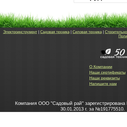
Электроинструмент
|
Садовая техника
|
Силовая техника
|
Строительно
Поли
О Компании
Наши сертификаты
Наши реквизиты
Напишите нам
Компания ООО "Садовый рай" зарегистрирована 
30.01.2013 г. за №191775510.
Зарегистрирован в Торговом реестре 28.02.2013 г. 
Как это работает
до 20:00 пн-пт, с 10:00 до 16:00 