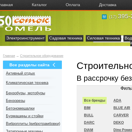
лавная
Каталог
Оплата
Доставка
395-
(17)
Электроинструмент
Садовая техника
Силовая техника
Вод
Главная
→
Строительное оборудование
Строительно
Все разделы сайта
Активный отдых
В рассрочку бе
Климатическая техника
Филь
Бензобуры, мотобуры
Бензорезы
Все бренды
ADA
BIM
BLUE AIR
Бетономешалки
BULL
CARVER
Бурмашины и стойки
DARC
DEKO
Виброплиты (вибротрамбовки)
DIAM
Dino Powe
Затирочные машины