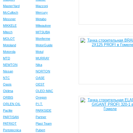
MasterYard
Mazzoni
McCulloch
Mercury
Messner
Metabo
MIKKELE
Milwaukee
Mitech
MITSUBA
MOLOT
Monferme
Motoland
MotorGuide
Motorola
Motul
MTD
MURRAY
NEWTON
Nika
Nissan
NORTON
NTC
OASE
Oasis
OEST
Oklima
OLEO-MAC
ORBIS
Oregon
ORLEN OIL
P.I.T.
Paclite
PARKSIDE
PARTISAN
Partner
PATRIOT
Plast Team
Portotecnica
Pubert