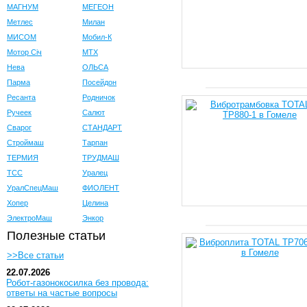
МАГНУМ
МЕГЕОН
Метлес
Милан
МИСОМ
Мобил-К
Мотор Сiч
МТХ
Нева
ОЛЬСА
Парма
Посейдон
Ресанта
Родничок
Ручеек
Салют
Сварог
СТАНДАРТ
Строймаш
Тарпан
ТЕРМИЯ
ТРУДМАШ
ТСС
Уралец
УралСпецМаш
ФИОЛЕНТ
Хопер
Целина
ЭлектроМаш
Энкор
Полезные статьи
>>Все статьи
22.07.2026
Робот-газонокосилка без провода:
ответы на частые вопросы