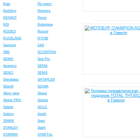
Rato
Re-spect
RedVerg
Remeza
REXANT
Rezer
RID
Robomow
RODEO
Rossel
RUSSLAND
RYOBI
Samurai
SAS
SBK
SCORPION
SDMO
Sea-Pro
Seanovo
SEDIA
SENCI
SENIX
Shindaiwa
SHTAPLER
Shtenli
SIGMA
Silver wing
Skiper
Skiper PRO
Sokkia
Solaris
SOLO
Soteco
South
SPARK
Spec
STANLEY
Stark
STARMIX
STARTUL