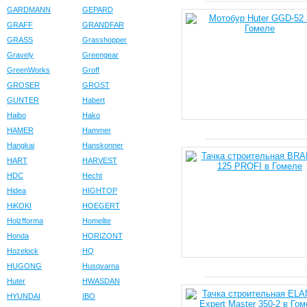
GARDMANN
GEPARD
GRAFF
GRANDFAR
GRASS
Grasshopper
Gravely
Greengear
GreenWorks
Groff
GROSER
GROST
GUNTER
Habert
Haibo
Hako
HAMER
Hammer
Hangkai
Hanskonner
HART
HARVEST
HDC
Hecht
Hidea
HIGHTOP
HiKOKI
HOEGERT
Holzfforma
Homelite
Honda
HORIZONT
Hozelock
HQ
HUGONG
Husqvarna
Huter
HWASDAN
HYUNDAI
IBO