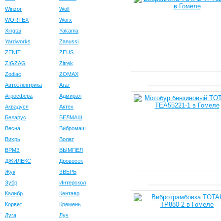
Winzor
Wolf
WORTEX
Worx
Xingtai
Yakama
Yardworks
Zanussi
ZENIT
ZEUS
ZIGZAG
Zitrek
Zodiac
ZOMAX
Автоэлектрика
Агат
Агросфера
Адмирал
Аквадуся
Актех
Беларус
БЕЛМАШ
Весна
Вибромаш
Вихрь
Волат
ВРМЗ
ВЫМПЕЛ
ДЖИЛЕКС
Дровосек
Жук
ЗВЕРЬ
Зубр
Интерскол
Калибр
Кентавр
Корвет
Кремень
Луга
Луч