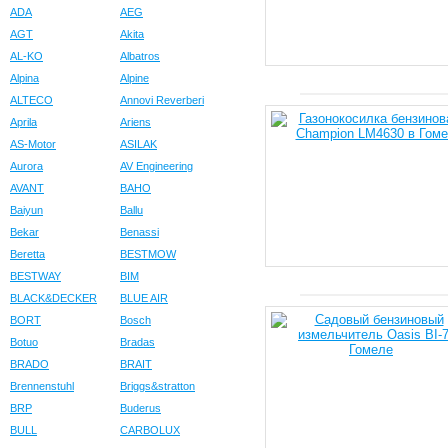
ADA
AEG
ORLEN OIL
P.I.T.
AGT
Akita
Partner
PATRIOT
AL-KO
Albatros
Robomow
Rossel
Alpina
Alpine
SCORPION
SENCI
ALTECO
Annovi Reverberi
Shtenli
Skiper
Aprila
Ariens
AS-Motor
ASILAK
Stark
STARTUL
Aurora
AV Engineering
STIGA
Sunseeker
AVANT
BAHO
Toro
TOTAL
Baiyun
Ballu
WATT
WEIMA
Bekar
Benassi
Worx
Xingtai
Beretta
BESTMOW
ZENIT
ZEUS
BESTWAY
BIM
ZOMAX
Агат
BLACK&DECKER
BLUE AIR
Вихрь
ВРМЗ
BORT
Bosch
Botuo
Bradas
Интерскол
Калибр
BRADO
BRAIT
Мобил-К
Мотор Сiч
Brennenstuhl
Briggs&stratton
Ресанта
Салют
BRP
Buderus
УралСпецМаш
Хопер
BULL
CARBOLUX