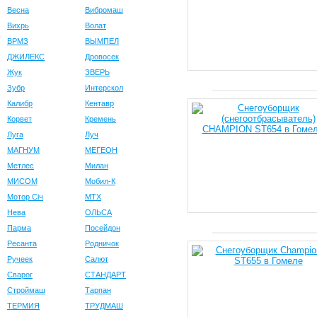
Весна
Вибромаш
Вихрь
Волат
ВРМЗ
ВЫМПЕЛ
ДЖИЛЕКС
Дровосек
Жук
ЗВЕРЬ
Зубр
Интерскол
Калибр
Кентавр
Корвет
Кремень
Луга
Луч
МАГНУМ
МЕГЕОН
Метлес
Милан
МИСОМ
Мобил-К
Мотор Сiч
МТХ
Нева
ОЛЬСА
Парма
Посейдон
Ресанта
Родничок
Ручеек
Салют
Сварог
СТАНДАРТ
Строймаш
Тарпан
ТЕРМИЯ
ТРУДМАШ