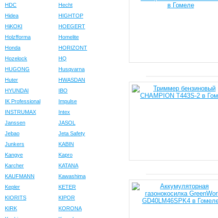
HDC
Hecht
Hidea
HIGHTOP
HiKOKI
HOEGERT
Holzfforma
Homelite
Honda
HORIZONT
Hozelock
HQ
HUGONG
Husqvarna
Huter
HWASDAN
HYUNDAI
IBO
IK Professional
Impulse
INSTRUMAX
Intex
Janssen
JASOL
Jebao
Jeta Safety
Junkers
KABIN
Kangye
Kapro
Karcher
KATANA
KAUFMANN
Kawashima
Kepler
KETER
KIORITS
KIPOR
KIRK
KORONA