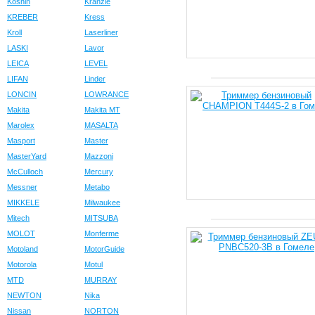
Koshin
Kranzle
KREBER
Kress
Kroll
Laserliner
LASKI
Lavor
LEICA
LEVEL
LIFAN
Linder
LONCIN
LOWRANCE
Makita
Makita MT
Marolex
MASALTA
Masport
Master
MasterYard
Mazzoni
McCulloch
Mercury
Messner
Metabo
MIKKELE
Milwaukee
Mitech
MITSUBA
MOLOT
Monferme
Motoland
MotorGuide
Motorola
Motul
MTD
MURRAY
NEWTON
Nika
Nissan
NORTON