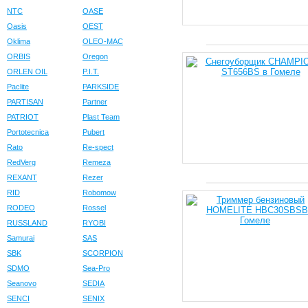
NTC
OASE
Oasis
OEST
Oklima
OLEO-MAC
ORBIS
Oregon
ORLEN OIL
P.I.T.
Paclite
PARKSIDE
PARTISAN
Partner
PATRIOT
Plast Team
Portotecnica
Pubert
Rato
Re-spect
RedVerg
Remeza
REXANT
Rezer
RID
Robomow
RODEO
Rossel
RUSSLAND
RYOBI
Samurai
SAS
SBK
SCORPION
SDMO
Sea-Pro
Seanovo
SEDIA
SENCI
SENIX