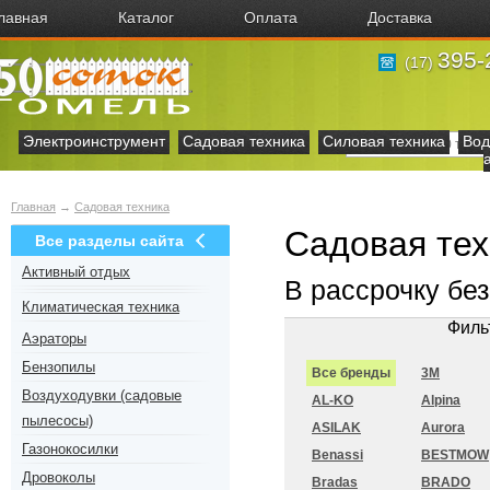
лавная
Каталог
Оплата
Доставка
395-
(17)
Электроинструмент
Садовая техника
Силовая техника
Вод
Главная
→
Садовая техника
Садовая тех
Все разделы сайта
Активный отдых
В рассрочку бе
Климатическая техника
Филь
Аэраторы
Бензопилы
Все бренды
3M
Воздуходувки (садовые
AL-KO
Alpina
пылесосы)
ASILAK
Aurora
Газонокосилки
Benassi
BESTMOW
Дровоколы
Bradas
BRADO