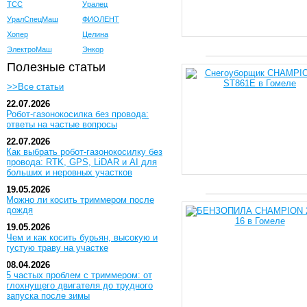
ТСС
Уралец
УралСпецМаш
ФИОЛЕНТ
Хопер
Целина
ЭлектроМаш
Энкор
Полезные статьи
>>Все статьи
22.07.2026
Робот-газонокосилка без провода:
ответы на частые вопросы
22.07.2026
Как выбрать робот-газонокосилку без
провода: RTK, GPS, LiDAR и AI для
больших и неровных участков
19.05.2026
Можно ли косить триммером после
дождя
19.05.2026
Чем и как косить бурьян, высокую и
густую траву на участке
08.04.2026
5 частых проблем с триммером: от
глохнущего двигателя до трудного
запуска после зимы