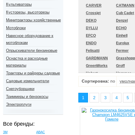
Культиваторы
CARVER
CATMANN
Кусторезы, высоторезы
Crossjet
Cub Cadet
Минитракторы хозяйственные
DEKO
Denzel
Мотоблоки
DYLLU
ECHO
Навесное оборудование к
EFCO
Einhell
мотоблокам
ENDO
Eurolux
Опрыскиватели бензиновые
Felisatti
Fermer
Оснастка и расходные
GARDMANN
Grasshopp
материалы
GreenWorks
Groff
Тракторы и райдеры садовые
Habert
Hammer
Садовые измельчители
Сортировка:
HDC
по
Hecht
умолча
Holzfforma
Homelite
Снегоуборщики
Huter
HYUNDAI
Триммеры и бензокосы
1
2
3
4
5
Jeta Safety
Karcher
Электроплуги
KORONA
LASKI
MasterYard
McCulloch
Все бренды:
Milwaukee
Monferme
3M
ABAC
MTD
Oasis