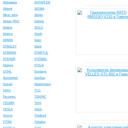
Shindaiwa
SHTAPLER
Shtenli
SIGMA
Silver wing
Skiper
Skiper PRO
Sokkia
Solaris
SOLO
Soteco
South
SPARK
Spec
STANLEY
Stark
STARMIX
STARTUL
STEHER
STEINEL
Steinve
STIGA
STIHL
Sundays
Sunseeker
SunSun
Suzuki
Swarkmann
TAYG
TCC
Tecomec
TEKPAC
TELWIN
Terhi
TESLA
Testo
Tesvor
Thetford
TITAN
Tohatsu