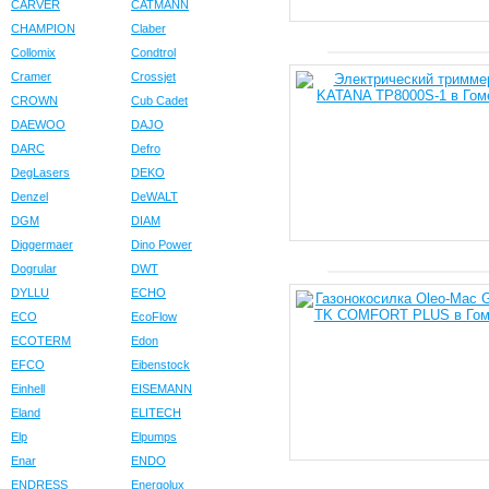
CARVER
CATMANN
CHAMPION
Claber
Collomix
Condtrol
Cramer
Crossjet
CROWN
Cub Cadet
DAEWOO
DAJO
DARC
Defro
DegLasers
DEKO
Denzel
DeWALT
DGM
DIAM
Diggermaer
Dino Power
Dogrular
DWT
DYLLU
ECHO
ECO
EcoFlow
ECOTERM
Edon
EFCO
Eibenstock
Einhell
EISEMANN
Eland
ELITECH
Elp
Elpumps
Enar
ENDO
ENDRESS
Energolux