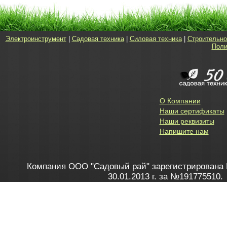
Электроинструмент
|
Садовая техника
|
Силовая техника
|
Строительно
Поли
О Компании
Наши сертификаты
Наши реквизиты
Напишите нам
Компания ООО "Садовый рай" зарегистрирована 
30.01.2013 г. за №191775510.
Зарегистрирован в Торговом реестре 28.02.2013 г. 
Как это работает
до 20:00 пн-пт, с 10:00 до 16:00 
1. Заказываю товар
2. Полу
в Контакт центре
Заби