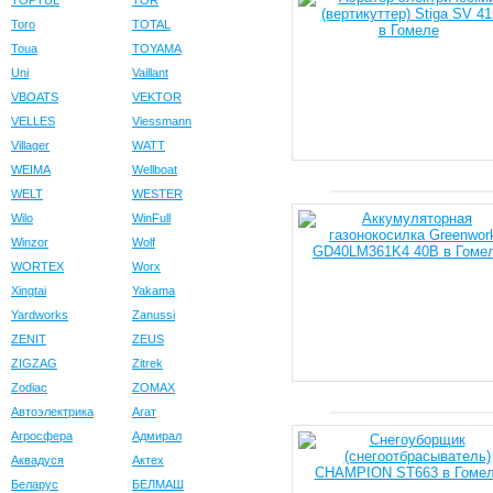
TOPTUL
TOR
Toro
TOTAL
Toua
TOYAMA
Uni
Vaillant
VBOATS
VEKTOR
VELLES
Viessmann
Villager
WATT
WEIMA
Wellboat
WELT
WESTER
Wilo
WinFull
Winzor
Wolf
WORTEX
Worx
Xingtai
Yakama
Yardworks
Zanussi
ZENIT
ZEUS
ZIGZAG
Zitrek
Zodiac
ZOMAX
Автоэлектрика
Агат
Агросфера
Адмирал
Аквадуся
Актех
Беларус
БЕЛМАШ