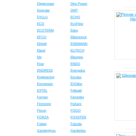
Diggermaer
Dino Power
Dogrular
DWT
DYLLU
ECHO
ECO
EcoFlow
ECOTERM
Edon
EFCO
Eibenstock
Einhell
EISEMANN
Eland
ELITECH
Elp
Elpumps
Enar
ENDO
ENDRESS
Energolux
Engineering
Eurolux
Europower
EVOline
EXTEL
Felisatti
Fermer
Fiorentini
Firestone
Fiskars
Flover
FOGO
FORZA
FOXSTER
Fubag
Fukuda
Garden4you
Gardenlux