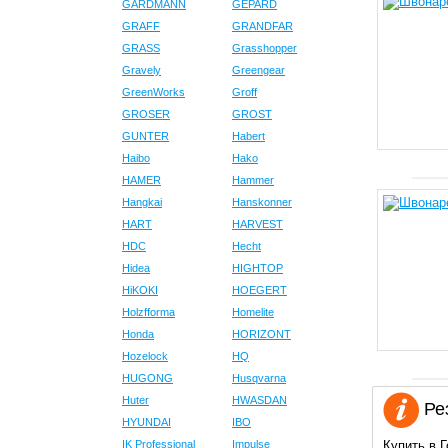
GARDMANN
GEPARD
GRAFF
GRANDFAR
GRASS
Grasshopper
Gravely
Greengear
GreenWorks
Groff
GROSER
GROST
GUNTER
Habert
Haibo
Hako
HAMER
Hammer
Hangkai
Hanskonner
HART
HARVEST
HDC
Hecht
Hidea
HIGHTOP
HiKOKI
HOEGERT
Holzfforma
Homelite
Honda
HORIZONT
Hozelock
HQ
HUGONG
Husqvarna
Huter
HWASDAN
Рез
HYUNDAI
IBO
IK Professional
Impulse
Купить в 