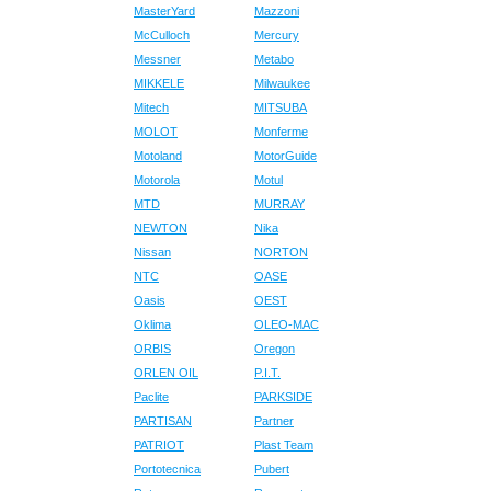
MasterYard
Mazzoni
McCulloch
Mercury
Messner
Metabo
MIKKELE
Milwaukee
Mitech
MITSUBA
MOLOT
Monferme
Motoland
MotorGuide
Motorola
Motul
MTD
MURRAY
NEWTON
Nika
Nissan
NORTON
NTC
OASE
Oasis
OEST
Oklima
OLEO-MAC
ORBIS
Oregon
ORLEN OIL
P.I.T.
Paclite
PARKSIDE
PARTISAN
Partner
PATRIOT
Plast Team
Portotecnica
Pubert