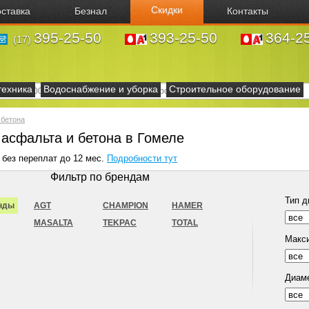
Скидки
ставка
Безнал
Контакты
395-25-50
393-25-50
364-2
(17)
техника
Водоснабжение и уборка
Строительное оборудование
 бетона
 асфальта и бетона в Гомеле
 без переплат до 12 мес.
Подробности тут
Фильтр по брендам
Тип д
нды
AGT
CHAMPION
HAMER
MASALTA
TEKPAC
TOTAL
Макси
Диам