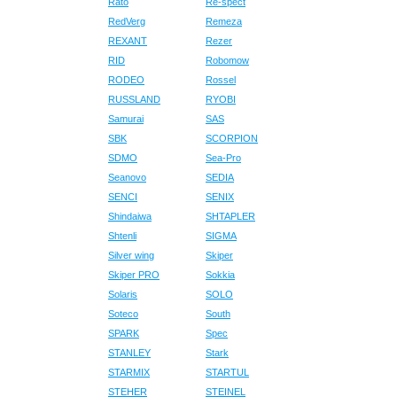
Rato
Re-spect
RedVerg
Remeza
REXANT
Rezer
RID
Robomow
RODEO
Rossel
RUSSLAND
RYOBI
Samurai
SAS
SBK
SCORPION
SDMO
Sea-Pro
Seanovo
SEDIA
SENCI
SENIX
Shindaiwa
SHTAPLER
Shtenli
SIGMA
Silver wing
Skiper
Skiper PRO
Sokkia
Solaris
SOLO
Soteco
South
SPARK
Spec
STANLEY
Stark
STARMIX
STARTUL
STEHER
STEINEL