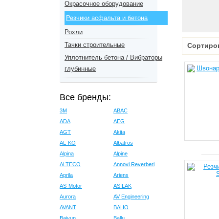
Окрасочное оборудование
Резчики асфальта и бетона
Рохли
Тачки строительные
Сортиро
Уплотнитель бетона / Вибраторы
глубинные
Все бренды:
3M
ABAC
ADA
AEG
AGT
Akita
AL-KO
Albatros
Alpina
Alpine
ALTECO
Annovi Reverberi
Aprila
Ariens
AS-Motor
ASILAK
Aurora
AV Engineering
AVANT
BAHO
Baiyun
Ballu