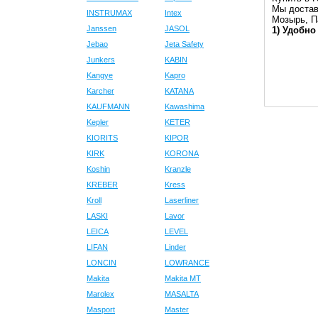
Мы достав
INSTRUMAX
Intex
Мозырь, П
Janssen
JASOL
1) Удобно
Jebao
Jeta Safety
Junkers
KABIN
Kangye
Kapro
Karcher
KATANA
KAUFMANN
Kawashima
Kepler
KETER
KIORITS
KIPOR
KIRK
KORONA
Koshin
Kranzle
KREBER
Kress
Kroll
Laserliner
LASKI
Lavor
LEICA
LEVEL
LIFAN
Linder
LONCIN
LOWRANCE
Makita
Makita MT
Marolex
MASALTA
Masport
Master