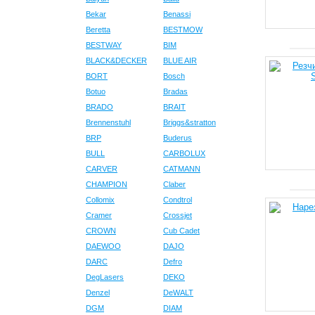
Bekar
Benassi
Beretta
BESTMOW
BESTWAY
BIM
BLACK&DECKER
BLUE AIR
BORT
Bosch
Botuo
Bradas
BRADO
BRAIT
Brennenstuhl
Briggs&stratton
BRP
Buderus
BULL
CARBOLUX
CARVER
CATMANN
CHAMPION
Claber
Collomix
Condtrol
Cramer
Crossjet
CROWN
Cub Cadet
DAEWOO
DAJO
DARC
Defro
DegLasers
DEKO
Denzel
DeWALT
DGM
DIAM