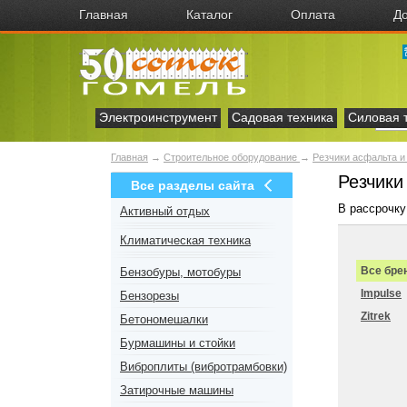
Главная
Каталог
Оплата
До
Электроинструмент
Садовая техника
Силовая 
Главная
→
Строительное оборудование
→
Резчики асфальта и
Резчики
Все разделы сайта
В рассрочку
Активный отдых
Климатическая техника
Все бре
Бензобуры, мотобуры
Impulse
Бензорезы
Zitrek
Бетономешалки
Бурмашины и стойки
Виброплиты (вибротрамбовки)
Затирочные машины