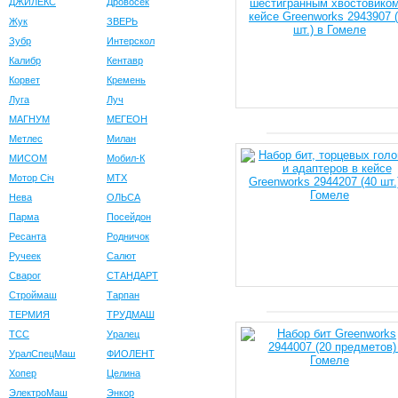
ДЖИЛЕКС
Дровосек
Жук
ЗВЕРЬ
Зубр
Интерскол
Калибр
Кентавр
Корвет
Кремень
Луга
Луч
МАГНУМ
МЕГЕОН
Метлес
Милан
МИСОМ
Мобил-К
Мотор Сiч
МТХ
Нева
ОЛЬСА
Парма
Посейдон
Ресанта
Родничок
Ручеек
Салют
Сварог
СТАНДАРТ
Строймаш
Тарпан
ТЕРМИЯ
ТРУДМАШ
ТСС
Уралец
УралСпецМаш
ФИОЛЕНТ
Хопер
Целина
ЭлектроМаш
Энкор