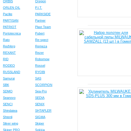
ORBIS
Oregon
ORLEN OIL
P.I.T.
Paclite
PARKSIDE
PARTISAN
Partner
PATRIOT
Plast Team
Portotecnica
Pubert
Rato
Re-spect
RedVerg
Remeza
REXANT
Rezer
RID
Robomow
RODEO
Rossel
RUSSLAND
RYOBI
Samurai
SAS
SBK
SCORPION
SDMO
Sea-Pro
Seanovo
SEDIA
SENCI
SENIX
Shindaiwa
SHTAPLER
Shtenli
SIGMA
Silver wing
Skiper
Skiper PRO
Sokkia