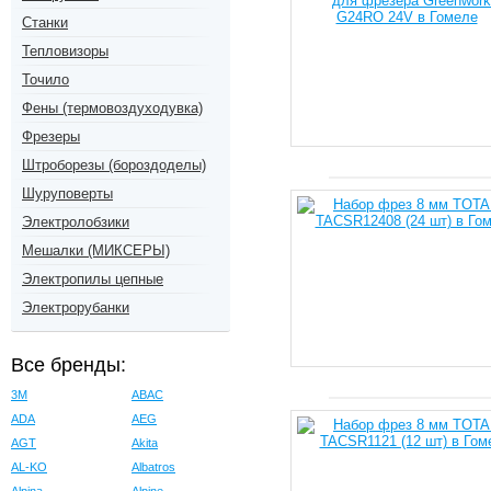
Станки
Тепловизоры
Точило
Фены (термовоздуходувка)
Фрезеры
Штроборезы (бороздоделы)
Шуруповерты
Электролобзики
Мешалки (МИКСЕРЫ)
Электропилы цепные
Электрорубанки
Все бренды:
3M
ABAC
ADA
AEG
AGT
Akita
AL-KO
Albatros