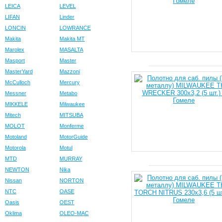
LEICA
LEVEL
LIFAN
Linder
LONCIN
LOWRANCE
Makita
Makita MT
Marolex
MASALTA
Masport
Master
MasterYard
Mazzoni
McCulloch
Mercury
Messner
Metabo
MIKKELE
Milwaukee
Mitech
MITSUBA
MOLOT
Monferme
Motoland
MotorGuide
Motorola
Motul
MTD
MURRAY
NEWTON
Nika
Nissan
NORTON
NTC
OASE
Oasis
OEST
Oklima
OLEO-MAC