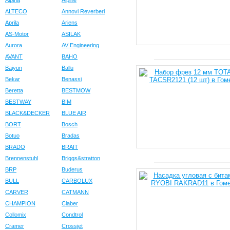
Alpina
Alpine
ALTECO
Annovi Reverberi
Aprila
Ariens
AS-Motor
ASILAK
Aurora
AV Engineering
AVANT
BAHO
Baiyun
Ballu
Bekar
Benassi
Beretta
BESTMOW
BESTWAY
BIM
BLACK&DECKER
BLUE AIR
BORT
Bosch
Botuo
Bradas
BRADO
BRAIT
Brennenstuhl
Briggs&stratton
BRP
Buderus
BULL
CARBOLUX
CARVER
CATMANN
CHAMPION
Claber
Collomix
Condtrol
Cramer
Crossjet