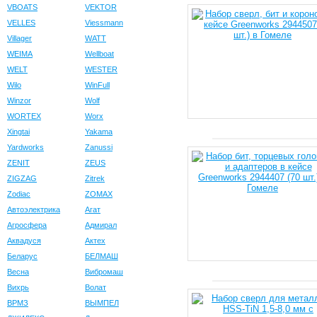
VBOATS
VEKTOR
VELLES
Viessmann
Villager
WATT
WEIMA
Wellboat
WELT
WESTER
Wilo
WinFull
Winzor
Wolf
WORTEX
Worx
Xingtai
Yakama
Yardworks
Zanussi
ZENIT
ZEUS
ZIGZAG
Zitrek
Zodiac
ZOMAX
Автоэлектрика
Агат
Агросфера
Адмирал
Аквадуся
Актех
Беларус
БЕЛМАШ
Весна
Вибромаш
Вихрь
Волат
ВРМЗ
ВЫМПЕЛ