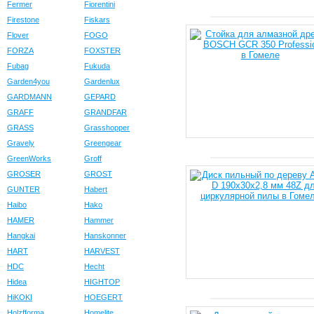
Fermer
Fiorentini
Firestone
Fiskars
Flover
FOGO
FORZA
FOXSTER
Fubag
Fukuda
Garden4you
Gardenlux
GARDMANN
GEPARD
GRAFF
GRANDFAR
GRASS
Grasshopper
Gravely
Greengear
GreenWorks
Groff
GROSER
GROST
GUNTER
Habert
Haibo
Hako
HAMER
Hammer
Hangkai
Hanskonner
HART
HARVEST
HDC
Hecht
Hidea
HIGHTOP
HiKOKI
HOEGERT
Holzfforma
Homelite