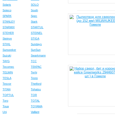
Solaris
SOLO
Soteco
South
SPARK
Spec
STANLEY
Stark
STARMIX
STARTUL
STEHER
STEINEL
Steinve
STIGA
STIHL
Sundays
Sunseeker
SunSun
Suzuki
Swarkmann
TAYG
TCC
Tecomec
TEKPAC
TELWIN
Terhi
TESLA
Testo
Tesvor
Thetford
TITAN
Tohatsu
TOPTUL
TOR
Toro
TOTAL
Toua
TOYAMA
Uni
Vaillant