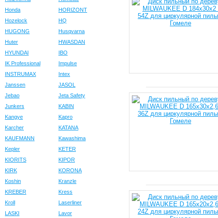
Honda
HORIZONT
Hozelock
HQ
HUGONG
Husqvarna
Huter
HWASDAN
HYUNDAI
IBO
IK Professional
Impulse
INSTRUMAX
Intex
Janssen
JASOL
Jebao
Jeta Safety
Junkers
KABIN
Kangye
Kapro
Karcher
KATANA
KAUFMANN
Kawashima
Kepler
KETER
KIORITS
KIPOR
KIRK
KORONA
Koshin
Kranzle
KREBER
Kress
Kroll
Laserliner
LASKI
Lavor