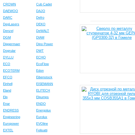
CROWN
Cub Cadet
DAEWOO
DAJO
DARC
Defro
DegLasers
DEKO
Denzel
DeWALT
DGM
DIAM
Diggermaer
Dino Power
Dogrular
DWT
DYLLU
ECHO
ECO
EcoFlow
ECOTERM
Edon
EFCO
Eibenstock
Einhell
EISEMANN
Eland
ELITECH
Elp
Elpumps
Enar
ENDO
ENDRESS
Energolux
Engineering
Eurolux
Europower
EVOline
EXTEL
Felisatti