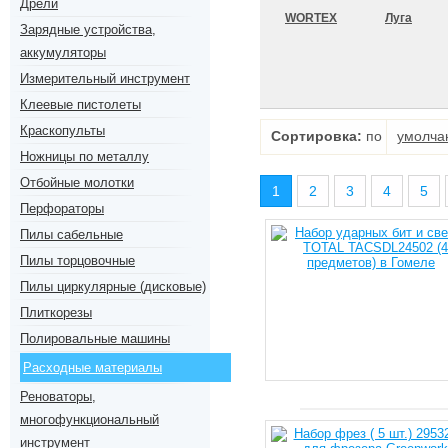
Дрели
WORTEX
Луга
Зарядные устройства,
аккумуляторы
Измерительный инструмент
Клеевые пистолеты
Краскопульты
Сортировка:
по
умолча
Ножницы по металлу
Отбойные молотки
1
2
3
4
5
Перфораторы
Пилы сабельные
Пилы торцовочные
Пилы циркулярные (дисковые)
Плиткорезы
Полировальные машины
Расходные материалы
Реноваторы,
многофункциональный
инструмент