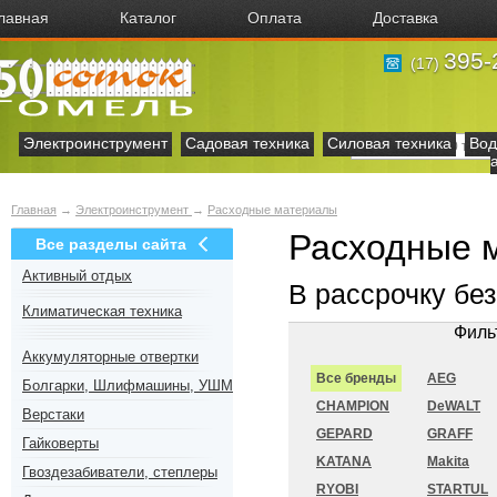
лавная
Каталог
Оплата
Доставка
395-
(17)
Электроинструмент
Садовая техника
Силовая техника
Вод
Главная
→
Электроинструмент
→
Расходные материалы
Расходные 
Все разделы сайта
Активный отдых
В рассрочку бе
Климатическая техника
Филь
Аккумуляторные отвертки
Все бренды
AEG
Болгарки, Шлифмашины, УШМ
CHAMPION
DeWALT
Верстаки
GEPARD
GRAFF
Гайковерты
KATANA
Makita
Гвоздезабиватели, степлеры
RYOBI
STARTUL