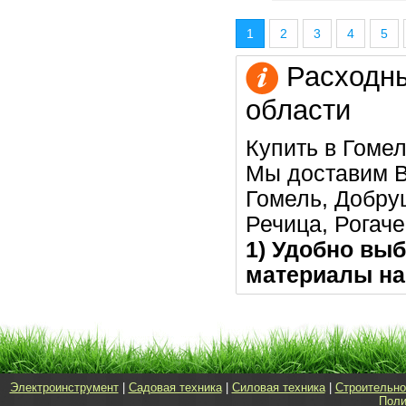
1
2
3
4
5
Расходны
области
Купить в Гомел
Мы доставим В
Гомель, Добру
Речица, Рогаче
1) Удобно выб
материалы на
Электроинструмент
|
Садовая техника
|
Силовая техника
|
Строительно
Поли