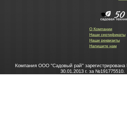
О Компании
Наши сертификаты
Наши реквизиты
Напишите нам
Компания ООО "Садовый рай" зарегистрирована 
30.01.2013 г. за №191775510.
Зарегистрирован в Торговом реестре 28.02.2013 г. 
Как это работает
до 20:00 пн-пт, с 10:00 до 16:00 
1. Заказываю товар
2. Полу
в Контакт центре
Заби
8 801 100 45 46
Мне 
Бела
e-mail
skype
Посмо
На сайте через корзину
Online-консультант