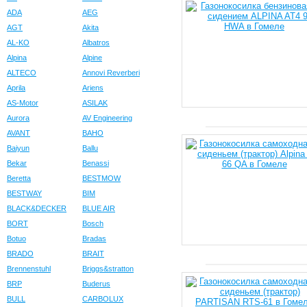
ADA
AEG
AGT
Akita
AL-KO
Albatros
Alpina
Alpine
ALTECO
Annovi Reverberi
Aprila
Ariens
AS-Motor
ASILAK
Aurora
AV Engineering
AVANT
BAHO
Baiyun
Ballu
Bekar
Benassi
Beretta
BESTMOW
BESTWAY
BIM
BLACK&DECKER
BLUE AIR
BORT
Bosch
Botuo
Bradas
BRADO
BRAIT
Brennenstuhl
Briggs&stratton
BRP
Buderus
BULL
CARBOLUX