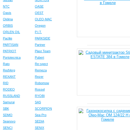
Nissan
NORTON
NTC
OASE
Oasis
OEST
Oklima
OLEO-MAC
ORBIS
Oregon
ORLEN OIL
P.I.T.
Paclite
PARKSIDE
PARTISAN
Partner
PATRIOT
Plast Team
Portotecnica
Pubert
Rato
Re-spect
RedVerg
Remeza
REXANT
Rezer
RID
Robomow
RODEO
Rossel
RUSSLAND
RYOBI
Samurai
SAS
SBK
SCORPION
SDMO
Sea-Pro
Seanovo
SEDIA
SENCI
SENIX