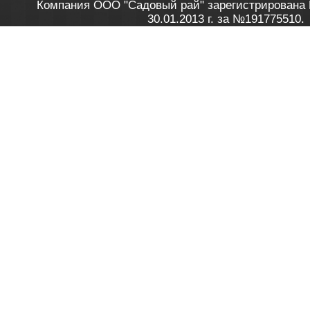
Компания ООО "Садовый рай" зарегистрирована 
30.01.2013 г. за №191775510.
Зарегистрирован в Торговом реестре 28.02.2013 г. 
Как это работает
до 20:00 пн-пт, с 10:00 до 16:00 
1. Заказываю товар
2. Полу
в Контакт центре
Заби
8 801 100 45 46
Мне 
Бела
e-mail
skype
Посмо
На сайте через корзину
Online-консультант