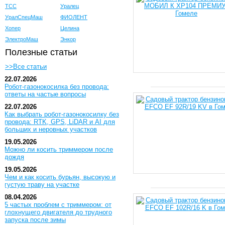
ТСС
Уралец
УралСпецМаш
ФИОЛЕНТ
Хопер
Целина
ЭлектроМаш
Энкор
Полезные статьи
>>Все статьи
22.07.2026
Робот-газонокосилка без провода:
ответы на частые вопросы
22.07.2026
Как выбрать робот-газонокосилку без
провода: RTK, GPS, LiDAR и AI для
больших и неровных участков
19.05.2026
Можно ли косить триммером после
дождя
19.05.2026
Чем и как косить бурьян, высокую и
густую траву на участке
08.04.2026
5 частых проблем с триммером: от
глохнущего двигателя до трудного
запуска после зимы