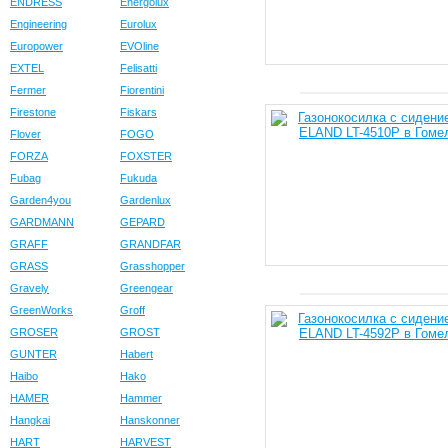
ENDRESS
Energolux
Engineering
Eurolux
Europower
EVOline
EXTEL
Felisatti
Fermer
Fiorentini
Firestone
Fiskars
Flover
FOGO
FORZA
FOXSTER
Fubag
Fukuda
Garden4you
Gardenlux
GARDMANN
GEPARD
GRAFF
GRANDFAR
GRASS
Grasshopper
Gravely
Greengear
GreenWorks
Groff
GROSER
GROST
GUNTER
Habert
Haibo
Hako
HAMER
Hammer
Hangkai
Hanskonner
HART
HARVEST