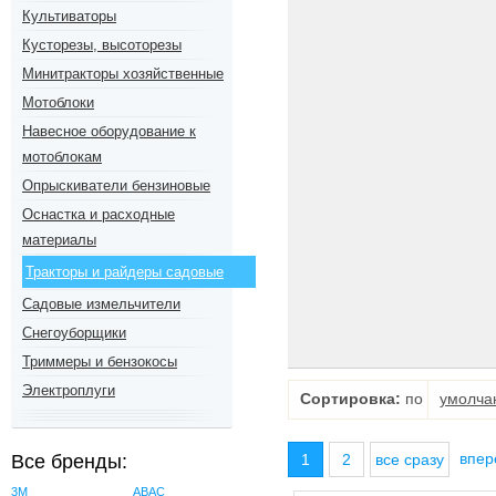
Культиваторы
Кусторезы, высоторезы
Минитракторы хозяйственные
Мотоблоки
Навесное оборудование к
мотоблокам
Опрыскиватели бензиновые
Оснастка и расходные
материалы
Тракторы и райдеры садовые
Садовые измельчители
Снегоуборщики
Триммеры и бензокосы
Электроплуги
Сортировка:
по
умолча
впе
Все бренды:
1
2
все сразу
3M
ABAC