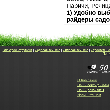
Паричи, Речица
1) Удобно выб
райдеры садо
Электроинструмент
|
Садовая техника
|
Силовая техника
|
Строительно
Поли
О Компании
Наши сертификаты
Наши реквизиты
Напишите нам