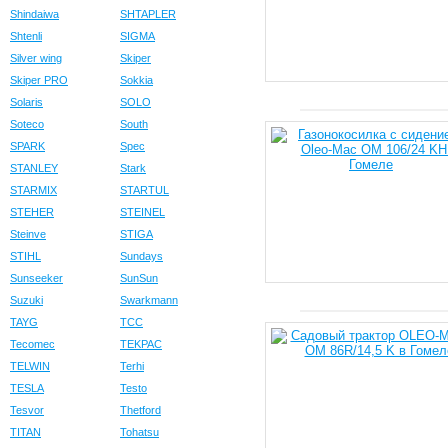
Shindaiwa
SHTAPLER
Shtenli
SIGMA
Silver wing
Skiper
Skiper PRO
Sokkia
Solaris
SOLO
Soteco
South
SPARK
Spec
STANLEY
Stark
STARMIX
STARTUL
STEHER
STEINEL
Steinve
STIGA
STIHL
Sundays
Sunseeker
SunSun
Suzuki
Swarkmann
TAYG
TCC
Tecomec
TEKPAC
TELWIN
Terhi
TESLA
Testo
Tesvor
Thetford
TITAN
Tohatsu