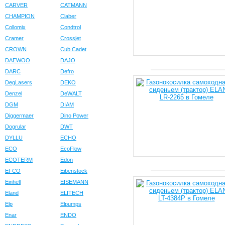
CARVER
CATMANN
CHAMPION
Claber
Collomix
Condtrol
Cramer
Crossjet
CROWN
Cub Cadet
DAEWOO
DAJO
DARC
Defro
DegLasers
DEKO
Denzel
DeWALT
DGM
DIAM
Diggermaer
Dino Power
Dogrular
DWT
DYLLU
ECHO
ECO
EcoFlow
ECOTERM
Edon
EFCO
Eibenstock
Einhell
EISEMANN
Eland
ELITECH
Elp
Elpumps
Enar
ENDO