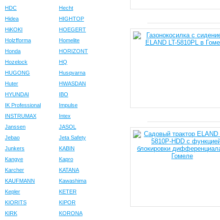
HDC
Hecht
Hidea
HIGHTOP
HiKOKI
HOEGERT
Holzfforma
Homelite
Honda
HORIZONT
Hozelock
HQ
HUGONG
Husqvarna
Huter
HWASDAN
HYUNDAI
IBO
IK Professional
Impulse
INSTRUMAX
Intex
Janssen
JASOL
Jebao
Jeta Safety
Junkers
KABIN
Kangye
Kapro
Karcher
KATANA
KAUFMANN
Kawashima
Kepler
KETER
KIORITS
KIPOR
KIRK
KORONA