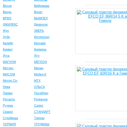
Весна
Вибромаш
Вихрь
Волат
ВРМЗ
ВЫМПЕЛ
ДЖИЛЕКС
Дровосек
Жук
ЗВЕРЬ
Зубр
Интерскол
Калибр
Кентавр
Корвет
Кремень
Луга
Луч
МАГНУМ
МЕГЕОН
Метлес
Милан
МИСОМ
Мобил-К
Мотор Сiч
МТХ
Нева
ОЛЬСА
Парма
Посейдон
Ресанта
Родничок
Ручеек
Салют
Сварог
СТАНДАРТ
Строймаш
Тарпан
ТЕРМИЯ
ТРУДМАШ