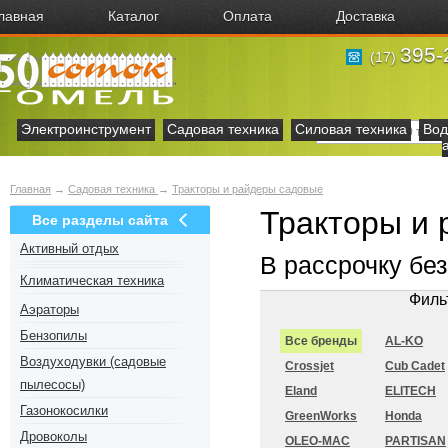
лавная
Каталог
Оплата
Доставка
395-
(17)
Электроинструмент
Садовая техника
Силовая техника
Вод
Главная
→
Садовая техника
→
Тракторы и райдеры садовые
Тракторы и 
Все разделы сайта
Активный отдых
В рассрочку бе
Климатическая техника
Филь
Аэраторы
Бензопилы
Все бренды
AL-KO
Воздуходувки (садовые
Crossjet
Cub Cadet
пылесосы)
Eland
ELITECH
Газонокосилки
GreenWorks
Honda
Дровоколы
OLEO-MAC
PARTISAN