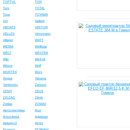
TOPTUL
TOR
Toro
TOTAL
Toua
TOYAMA
Uni
Vaillant
VBOATS
VEKTOR
VELLES
Viessmann
Villager
WATT
WEIMA
Wellboat
WELT
WESTER
Wilo
WinFull
Winzor
Wolf
WORTEX
Worx
Xingtai
Yakama
Yardworks
Zanussi
ZENIT
ZEUS
ZIGZAG
Zitrek
Zodiac
ZOMAX
Автоэлектрика
Агат
Агросфера
Адмирал
Аквадуся
Актех
Беларус
БЕЛМАШ