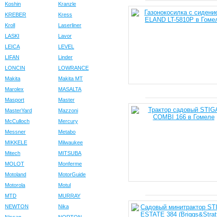
Koshin
Kranzle
KREBER
Kress
Kroll
Laserliner
LASKI
Lavor
LEICA
LEVEL
LIFAN
Linder
LONCIN
LOWRANCE
Makita
Makita MT
Marolex
MASALTA
Masport
Master
MasterYard
Mazzoni
McCulloch
Mercury
Messner
Metabo
MIKKELE
Milwaukee
Mitech
MITSUBA
MOLOT
Monferme
Motoland
MotorGuide
Motorola
Motul
MTD
MURRAY
NEWTON
Nika