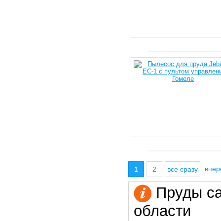
впе
1
2
все сразу
Пруды са
области