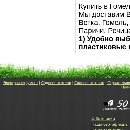
Купить в Гомел
Мы доставим В
Ветка, Гомель
Паричи, Речица
1) Удобно выб
пластиковые н
Электроинструмент
|
Садовая техника
|
Силовая техника
|
Строительно
Поли
О Компании
Наши сертификаты