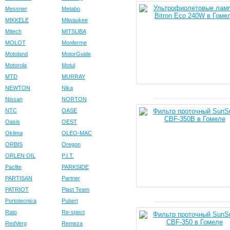
Messner
Metabo
MIKKELE
Milwaukee
Mitech
MITSUBA
MOLOT
Monferme
Motoland
MotorGuide
Motorola
Motul
MTD
MURRAY
NEWTON
Nika
Nissan
NORTON
NTC
OASE
Oasis
OEST
Oklima
OLEO-MAC
ORBIS
Oregon
ORLEN OIL
P.I.T.
Paclite
PARKSIDE
PARTISAN
Partner
PATRIOT
Plast Team
Portotecnica
Pubert
Rato
Re-spect
RedVerg
Remeza