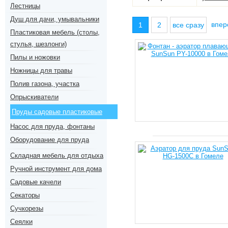
Лестницы
Душ для дачи, умывальники
впе
1
2
все сразу
Пластиковая мебель (столы,
стулья, шезлонги)
Пилы и ножовки
Ножницы для травы
Полив газона, участка
Опрыскиватели
Пруды садовые пластиковые
Насос для пруда, фонтаны
Оборудование для пруда
Складная мебель для отдыха
Ручной инструмент для дома
Садовые качели
Секаторы
Сучкорезы
Сеялки