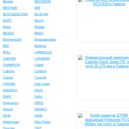
Beretta
BESTMOW
BESTWAY
BIM
BLACK&DECKER
BLUE AIR
BORT
Bosch
Botuo
Bradas
BRADO
BRAIT
Brennenstuhl
Briggs&stratton
BRP
Buderus
BULL
CARBOLUX
CARVER
CATMANN
CHAMPION
Claber
Collomix
Condtrol
Cramer
Crossjet
CROWN
Cub Cadet
DAEWOO
DAJO
DARC
Defro
DegLasers
DEKO
Denzel
DeWALT
DGM
DIAM
Diggermaer
Dino Power
Dogrular
DWT