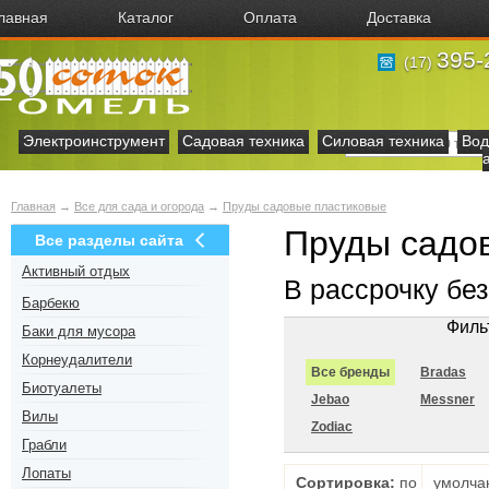
лавная
Каталог
Оплата
Доставка
395-
(17)
Электроинструмент
Садовая техника
Силовая техника
Вод
Главная
→
Все для сада и огорода
→
Пруды садовые пластиковые
Пруды садо
Все разделы сайта
Активный отдых
В рассрочку бе
Барбекю
Филь
Баки для мусора
Корнеудалители
Все бренды
Bradas
Биотуалеты
Jebao
Messner
Вилы
Zodiac
Грабли
Лопаты
Сортировка:
по
умолча