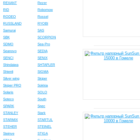
REXANT
Rezer
RID
Robomow
RODEO
Rossel
RUSSLAND
RYOBI
Samurai
SAS
SBK
SCORPION
SDMO
Sea-Pro
Seanovo
SEDIA
SENCI
SENIX
Shindaiwa
SHTAPLER
Shtenli
SIGMA
Silver wing
Skiper
Skiper PRO
Sokkia
Solaris
SOLO
Soteco
South
SPARK
Spec
STANLEY
Stark
STARMIX
STARTUL
STEHER
STEINEL
Steinve
STIGA