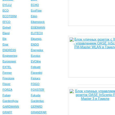
DYLLU
ECHO
ECO
EcoFlow
ECOTERM
Edon
EFCO
Eibenstock
Einhell
EISEMANN
Eland
ELITECH
Elp
Elpumps
Enar
ENDO
ENDRESS
Energolux
Engineering
Eurolux
Europower
EVOline
EXTEL
Felisatti
Fermer
Fiorentini
Firestone
Fiskars
Flover
FOGO
FORZA
FOXSTER
Fubag
Fukuda
Garden4you
Gardenlux
GARDMANN
GEPARD
GRAFF
GRANDFAR