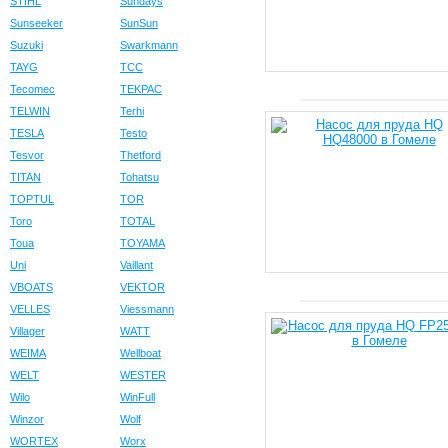
STIHL
Sundays
Sunseeker
SunSun
Suzuki
Swarkmann
TAYG
TCC
Tecomec
TEKPAC
TELWIN
Terhi
TESLA
Testo
Tesvor
Thetford
TITAN
Tohatsu
TOPTUL
TOR
Toro
TOTAL
Toua
TOYAMA
Uni
Vaillant
VBOATS
VEKTOR
VELLES
Viessmann
Villager
WATT
WEIMA
Wellboat
WELT
WESTER
Wilo
WinFull
Winzor
Wolf
WORTEX
Worx