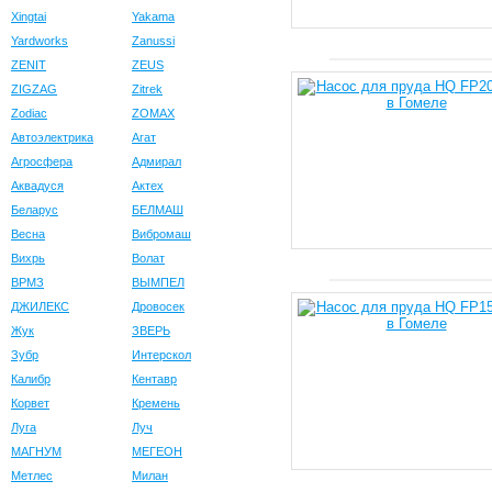
Xingtai
Yakama
Yardworks
Zanussi
ZENIT
ZEUS
ZIGZAG
Zitrek
Zodiac
ZOMAX
Автоэлектрика
Агат
Агросфера
Адмирал
Аквадуся
Актех
Беларус
БЕЛМАШ
Весна
Вибромаш
Вихрь
Волат
ВРМЗ
ВЫМПЕЛ
ДЖИЛЕКС
Дровосек
Жук
ЗВЕРЬ
Зубр
Интерскол
Калибр
Кентавр
Корвет
Кремень
Луга
Луч
МАГНУМ
МЕГЕОН
Метлес
Милан