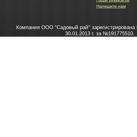
Наши реквизиты
Напишите нам
Компания ООО "Садовый рай" зарегистрирована 
30.01.2013 г. за №191775510.
Зарегистрирован в Торговом реестре 28.02.2013 г. 
Как это работает
до 20:00 пн-пт, с 10:00 до 16:00 
1. Заказываю товар
2. Полу
в Контакт центре
Заби
8 801 100 45 46
Мне 
Бела
e-mail
skype
Посмо
На сайте через корзину
Online-консультант