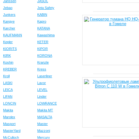
Janssen
JASOL
Jebao
Jeta Safety
Junkers
KABIN
Kangye
Kapro
Karcher
KATANA
KAUFMANN
Kawashima
Kepler
KETER
KIORITS
KIPOR
KIRK
KORONA
Koshin
Kranzle
KREBER
Kress
Kroll
Laserliner
LASKI
Lavor
LEICA
LEVEL
LIFAN
Linder
LONCIN
LOWRANCE
Makita
Makita MT
Marolex
MASALTA
Masport
Master
MasterYard
Mazzoni
McCulloch
Mercury