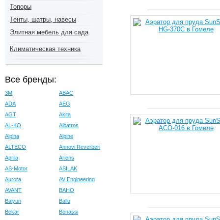
Топоры
Тенты, шатры, навесы
Элитная мебель для сада
Климатическая техника
Все бренды:
3M
ABAC
ADA
AEG
AGT
Akita
AL-KO
Albatros
Alpina
Alpine
ALTECO
Annovi Reverberi
Aprila
Ariens
AS-Motor
ASILAK
Aurora
AV Engineering
AVANT
BAHO
Baiyun
Ballu
Bekar
Benassi