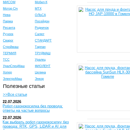
МИСОМ
Мобил-К
Мотор Сiч
МТХ
Нева
ОЛЬСА
Парма
Посейдон
Ресанта
Родничок
Ручеек
Салют
Сварог
СТАНДАРТ
Строймаш
Тарпан
ТЕРМИЯ
ТРУДМАШ
ТСС
Уралец
УралСпецМаш
ФИОЛЕНТ
Хопер
Целина
ЭлектроМаш
Энкор
Полезные статьи
>>Все статьи
22.07.2026
Робот-газонокосилка без провода:
ответы на частые вопросы
22.07.2026
Как выбрать робот-газонокосилку без
провода: RTK, GPS, LiDAR и AI для