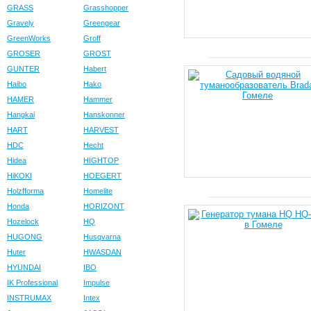
GRASS
Grasshopper
Gravely
Greengear
GreenWorks
Groff
GROSER
GROST
GUNTER
Habert
Haibo
Hako
HAMER
Hammer
Hangkai
Hanskonner
HART
HARVEST
HDC
Hecht
Hidea
HIGHTOP
HiKOKI
HOEGERT
Holzfforma
Homelite
Honda
HORIZONT
Hozelock
HQ
HUGONG
Husqvarna
Huter
HWASDAN
HYUNDAI
IBO
IK Professional
Impulse
INSTRUMAX
Intex