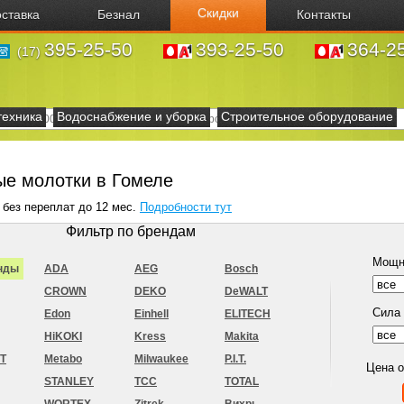
Скидки
ставка
Безнал
Контакты
395-25-50
393-25-50
364-2
(17)
техника
Водоснабжение и уборка
Строительное оборудование
е молотки в Гомеле
 без переплат до 12 мес.
Подробности тут
Фильтр по брендам
Мощн
нды
ADA
AEG
Bosch
CROWN
DEKO
DeWALT
Сила
Edon
Einhell
ELITECH
HiKOKI
Kress
Makita
MT
Metabo
Milwaukee
P.I.T.
Цена 
STANLEY
TCC
TOTAL