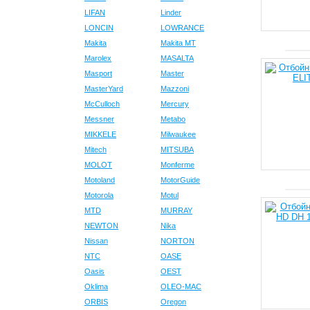
LIFAN
Linder
LONCIN
LOWRANCE
Makita
Makita MT
Marolex
MASALTA
Masport
Master
MasterYard
Mazzoni
McCulloch
Mercury
Messner
Metabo
MIKKELE
Milwaukee
Mitech
MITSUBA
MOLOT
Monferme
Motoland
MotorGuide
Motorola
Motul
MTD
MURRAY
NEWTON
Nika
Nissan
NORTON
NTC
OASE
Oasis
OEST
Oklima
OLEO-MAC
ORBIS
Oregon