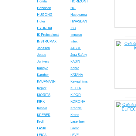
Honda
HORIZONT
Hozelock
HQ
HUGONG
Husqvarna
Huter
HWASDAN
HYUNDAI
IBO
IK Professional
Impulse
INSTRUMAX
Intex
Janssen
JASOL
Jebao
Jeta Safety
Junkers
KABIN
Kangye
Kapro
Karcher
KATANA
KAUFMANN
Kawashima
Kepler
KETER
KIORITS
KIPOR
KIRK
KORONA
Koshin
Kranzle
KREBER
Kress
Kroll
Laserliner
LASKI
Lavor
LEICA
LEVEL