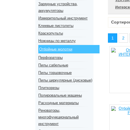
VEKTOR
Зарядные устройства,
Интерск
аккумуляторы
Измерительный инструмент
Сортиро
Клеевые пистолеты
Краскопульты
1
2
Ножницы по металлу
Отбойные молотки
Перфораторы
Пилы сабельные
Пилы торцовочные
Пилы циркулярные (дисковые)
Плиткорезы
Полировальные машины
Расходные материалы
Реноваторы,
многофункциональный
инструмент