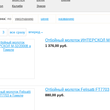
WORTEX
Zitrek
Вихрь
ол
Калибр
Энкор
вка:
по
умолчанию
цене
названию
вперед→
3
все сразу
Отбойный молоток ИНТЕРСКОЛ М-
1 376,00
руб.
Отбойный молоток Felisatti FT7703
880,00
руб.