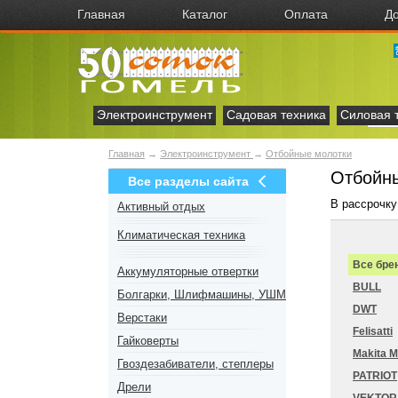
Главная
Каталог
Оплата
До
Электроинструмент
Садовая техника
Силовая 
Главная
→
Электроинструмент
→
Отбойные молотки
Отбойны
Все разделы сайта
В рассрочку
Активный отдых
Климатическая техника
Все бре
Аккумуляторные отвертки
BULL
Болгарки, Шлифмашины, УШМ
DWT
Верстаки
Felisatti
Гайковерты
Makita 
Гвоздезабиватели, степлеры
PATRIOT
Дрели