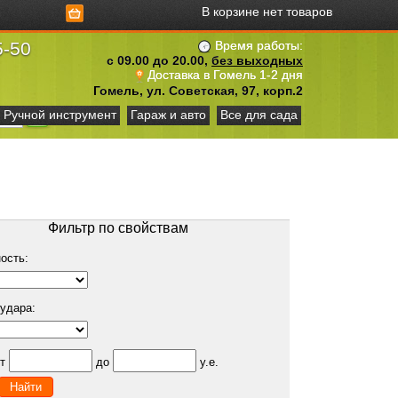
В корзине нет товаров
5-50
Время работы:
с 09.00 до 20.00,
без выходных
Доставка в Гомель 1-2 дня
Гомель, ул. Советская, 97, корп.2
Ручной инструмент
Гараж и авто
Все для сада
Фильтр по свойствам
ость:
 удара:
от
до
у.е.