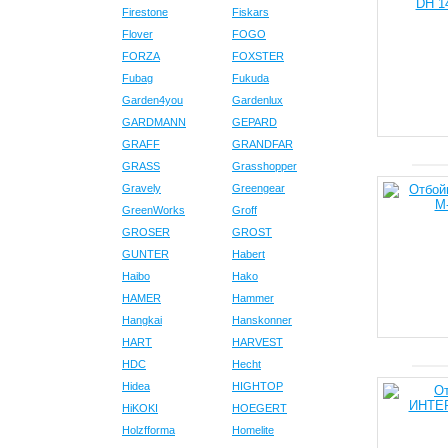
Firestone
Fiskars
Flover
FOGO
FORZA
FOXSTER
Fubag
Fukuda
Garden4you
Gardenlux
GARDMANN
GEPARD
GRAFF
GRANDFAR
GRASS
Grasshopper
Gravely
Greengear
GreenWorks
Groff
GROSER
GROST
GUNTER
Habert
Haibo
Hako
HAMER
Hammer
Hangkai
Hanskonner
HART
HARVEST
HDC
Hecht
Hidea
HIGHTOP
HiKOKI
HOEGERT
Holzfforma
Homelite