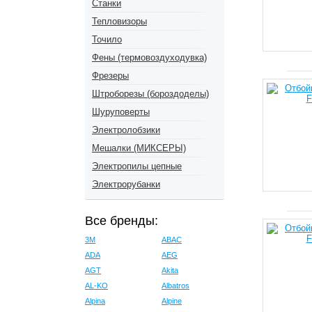
Станки
Тепловизоры
Точило
Фены (термовоздуходувка)
Фрезеры
Штроборезы (бороздоделы)
Шуруповерты
Электролобзики
Мешалки (МИКСЕРЫ)
Электропилы цепные
Электрорубанки
Все бренды:
3M
ABAC
ADA
AEG
AGT
Akita
AL-KO
Albatros
Alpina
Alpine