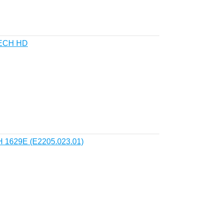
TECH HD
 1629E (E2205.023.01)