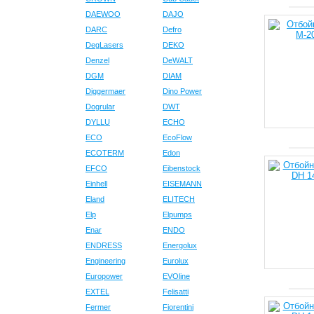
DAEWOO
DAJO
DARC
Defro
DegLasers
DEKO
Denzel
DeWALT
DGM
DIAM
Diggermaer
Dino Power
Dogrular
DWT
DYLLU
ECHO
ECO
EcoFlow
ECOTERM
Edon
EFCO
Eibenstock
Einhell
EISEMANN
Eland
ELITECH
Elp
Elpumps
Enar
ENDO
ENDRESS
Energolux
Engineering
Eurolux
Europower
EVOline
EXTEL
Felisatti
Fermer
Fiorentini