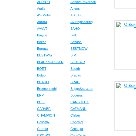
ALTECO
Annovi Reverberi
Aprila
Ariens
AS-Motor
ASILAK
Aurora
AV Engineering
AVANT
BAHO
Baiyun
Ballu
Bekar
Benassi
Beretta
BESTMOW
BESTWAY
BIM
BLACK&DECKER
BLUE AIR
BORT
Bosch
Botuo
Bradas
BRADO
BRAIT
Brennenstuhl
Briggs&stratton
BRP
Buderus
BULL
CARBOLUX
CARVER
CATMANN
CHAMPION
Claber
Collomix
Condtrol
Cramer
Crossjet
CROWN
Cub Cadet