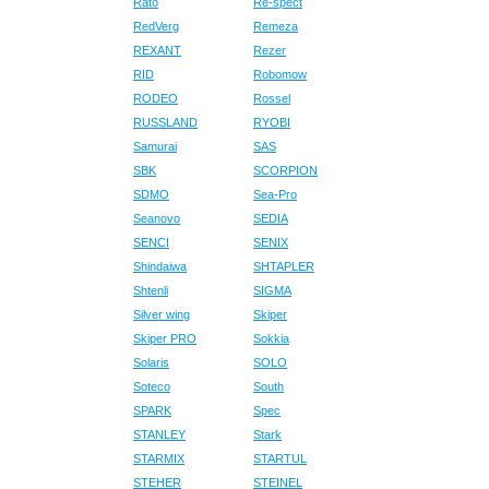
Rato
Re-spect
RedVerg
Remeza
REXANT
Rezer
RID
Robomow
RODEO
Rossel
RUSSLAND
RYOBI
Samurai
SAS
SBK
SCORPION
SDMO
Sea-Pro
Seanovo
SEDIA
SENCI
SENIX
Shindaiwa
SHTAPLER
Shtenli
SIGMA
Silver wing
Skiper
Skiper PRO
Sokkia
Solaris
SOLO
Soteco
South
SPARK
Spec
STANLEY
Stark
STARMIX
STARTUL
STEHER
STEINEL