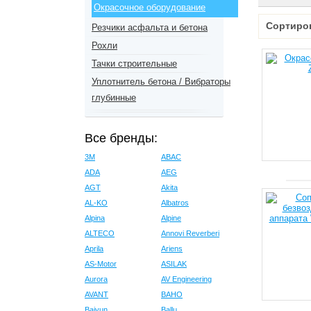
Окрасочное оборудование
Сортиро
Резчики асфальта и бетона
Рохли
Тачки строительные
Уплотнитель бетона / Вибраторы
глубинные
Все бренды:
3M
ABAC
ADA
AEG
AGT
Akita
AL-KO
Albatros
Alpina
Alpine
ALTECO
Annovi Reverberi
Aprila
Ariens
AS-Motor
ASILAK
Aurora
AV Engineering
AVANT
BAHO
Baiyun
Ballu