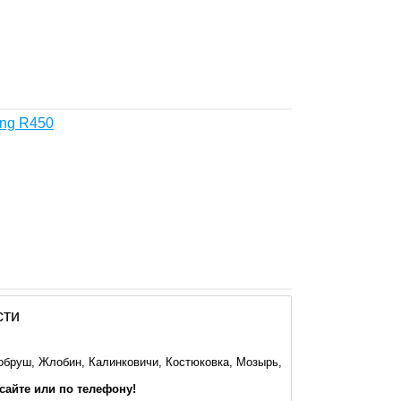
eng R450
сти
обруш, Жлобин, Калинковичи, Костюковка, Мозырь,
 сайте или по телефону!