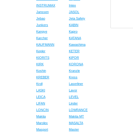
INSTRUMAX
Intex
Janssen
JASOL
Jebao
Jeta Safety
Junkers
KABIN
Kangye
Kapro
Karcher
KATANA
KAUFMANN
Kawashima
Kepler
KETER
KIORITS
KIPOR
KIRK
KORONA
Koshin
Kranzle
KREBER
Kress
Kroll
Laserliner
LASKI
Lavor
LEICA
LEVEL
LIFAN
Linder
LONCIN
LOWRANCE
Makita
Makita MT
Marolex
MASALTA
Masport
Master