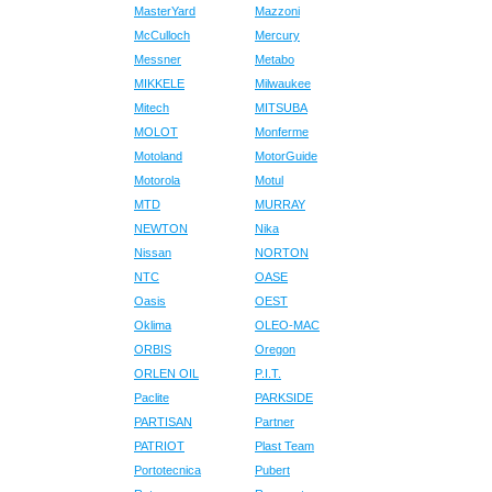
MasterYard
Mazzoni
McCulloch
Mercury
Messner
Metabo
MIKKELE
Milwaukee
Mitech
MITSUBA
MOLOT
Monferme
Motoland
MotorGuide
Motorola
Motul
MTD
MURRAY
NEWTON
Nika
Nissan
NORTON
NTC
OASE
Oasis
OEST
Oklima
OLEO-MAC
ORBIS
Oregon
ORLEN OIL
P.I.T.
Paclite
PARKSIDE
PARTISAN
Partner
PATRIOT
Plast Team
Portotecnica
Pubert