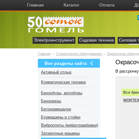
Главная
Каталог
Оплата
До
Электроинструмент
Садовая техника
Силовая 
Главная
→
Строительное оборудование
→
Окрасочное оборуд
Окрасоч
Все разделы сайта
В рассрочку
Активный отдых
Климатическая техника
Все бре
Бензобуры, мотобуры
WORTE
Бензорезы
Бетономешалки
Бурмашины и стойки
Виброплиты (вибротрамбовки)
Затирочные машины