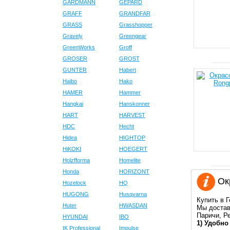
GARDMANN
GEPARD
GRAFF
GRANDFAR
GRASS
Grasshopper
Gravely
Greengear
GreenWorks
Groff
GROSER
GROST
GUNTER
Habert
Haibo
Hako
HAMER
Hammer
Hangkai
Hanskonner
HART
HARVEST
HDC
Hecht
Hidea
HIGHTOP
HiKOKI
HOEGERT
Holzfforma
Homelite
Honda
HORIZONT
Окр
Hozelock
HQ
HUGONG
Husqvarna
Купить в 
Huter
HWASDAN
Мы достав
Паричи, Р
HYUNDAI
IBO
1) Удобно
IK Professional
Impulse