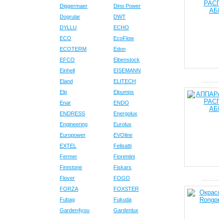
Diggermaer
Dino Power
Dogrular
DWT
DYLLU
ECHO
ECO
EcoFlow
ECOTERM
Edon
EFCO
Eibenstock
Einhell
EISEMANN
Eland
ELITECH
Elp
Elpumps
Enar
ENDO
ENDRESS
Energolux
Engineering
Eurolux
Europower
EVOline
EXTEL
Felisatti
Fermer
Fiorentini
Firestone
Fiskars
Flover
FOGO
FORZA
FOXSTER
Fubag
Fukuda
Garden4you
Gardenlux