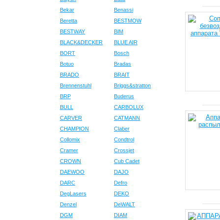
Bekar
Benassi
Beretta
BESTMOW
BESTWAY
BIM
BLACK&DECKER
BLUE AIR
BORT
Bosch
Botuo
Bradas
BRADO
BRAIT
Brennenstuhl
Briggs&stratton
BRP
Buderus
BULL
CARBOLUX
CARVER
CATMANN
CHAMPION
Claber
Collomix
Condtrol
Cramer
Crossjet
CROWN
Cub Cadet
DAEWOO
DAJO
DARC
Defro
DegLasers
DEKO
Denzel
DeWALT
DGM
DIAM