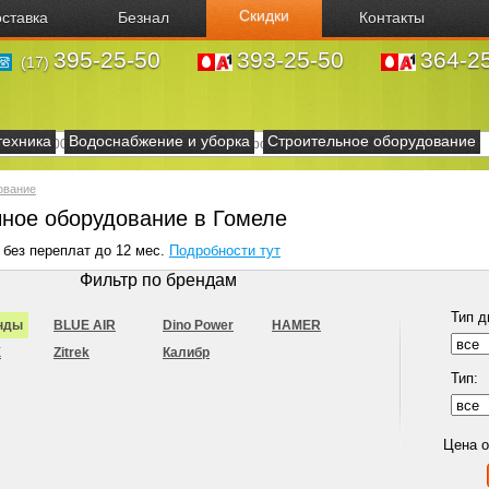
Скидки
ставка
Безнал
Контакты
395-25-50
393-25-50
364-2
(17)
техника
Водоснабжение и уборка
Строительное оборудование
ование
ное оборудование в Гомеле
 без переплат до 12 мес.
Подробности тут
Фильтр по брендам
Тип д
нды
BLUE AIR
Dino Power
HAMER
X
Zitrek
Калибр
Тип:
Цена 