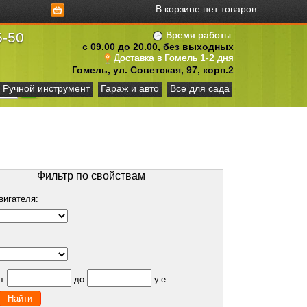
В корзине нет товаров
5-50
Время работы:
с 09.00 до 20.00,
без выходных
Доставка в Гомель 1-2 дня
Гомель, ул. Советская, 97, корп.2
Ручной инструмент
Гараж и авто
Все для сада
Фильтр по свойствам
вигателя:
от
до
у.е.