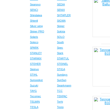
Seanovo
SEDIA
SENCI
SENIX
Shindaiwa
SHTAPLER
Shtenli
SIGMA
Silver wing
Skiper
Skiper PRO
Sokkia
Solaris
SOLO
Soteco
South
SPARK
Spec
STANLEY
Stark
STARMIX
STARTUL
STEHER
STEINEL
Steinve
STIGA
STIHL
Sundays
Sunseeker
SunSun
Suzuki
Swarkmann
TAYG
TCC
Tecomec
TEKPAC
TELWIN
Terhi
TESLA
Testo