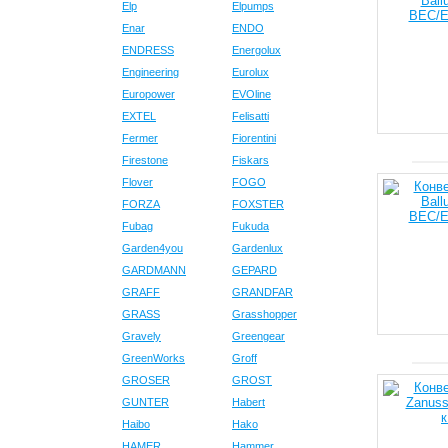
Elp
Elpumps
Enar
ENDO
ENDRESS
Energolux
Engineering
Eurolux
Europower
EVOline
EXTEL
Felisatti
Fermer
Fiorentini
Firestone
Fiskars
Flover
FOGO
FORZA
FOXSTER
Fubag
Fukuda
Garden4you
Gardenlux
GARDMANN
GEPARD
GRAFF
GRANDFAR
GRASS
Grasshopper
Gravely
Greengear
GreenWorks
Groff
GROSER
GROST
GUNTER
Habert
Haibo
Hako
HAMER
Hammer