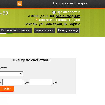
В корзине нет товаров
5-50
Время работы:
с 09.00 до 20.00,
без выходных
Доставка в Гомель 1-2 дня
Гомель, ул. Советская, 97, корп.2
Ручной инструмент
Гараж и авто
Все для сада
Фильтр по свойствам
остат:
от
до
у.е.