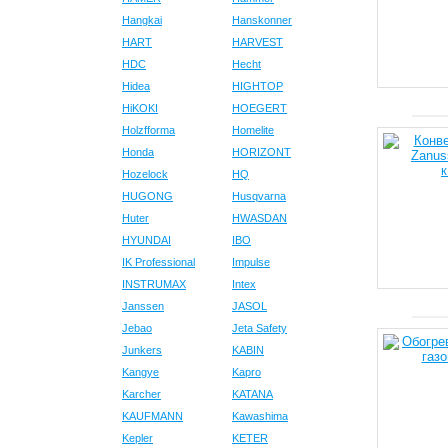
Hangkai
Hanskonner
HART
HARVEST
HDC
Hecht
Hidea
HIGHTOP
HiKOKI
HOEGERT
Holzfforma
Homelite
Honda
HORIZONT
Hozelock
HQ
HUGONG
Husqvarna
Huter
HWASDAN
HYUNDAI
IBO
IK Professional
Impulse
INSTRUMAX
Intex
Janssen
JASOL
Jebao
Jeta Safety
Junkers
KABIN
Kangye
Kapro
Karcher
KATANA
KAUFMANN
Kawashima
Kepler
KETER