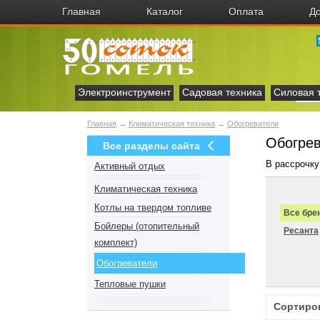
Главная
Каталог
Оплата
До
Электроинструмент
Садовая техника
Силовая 
Главная
→
Климатическая техника
→
Обогреватели
Обогрев
Все разделы сайта
В рассрочку
Активный отдых
Климатическая техника
Котлы на твердом топливе
Все бре
Бойлеры (отопительный
Ресанта
комплект)
Обогреватели
Тепловые пушки
Сортиро