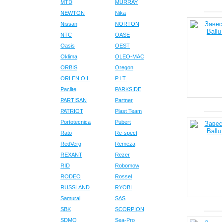
MTD
MURRAY
NEWTON
Nika
Nissan
NORTON
NTC
OASE
Oasis
OEST
Oklima
OLEO-MAC
ORBIS
Oregon
ORLEN OIL
P.I.T.
Paclite
PARKSIDE
PARTISAN
Partner
PATRIOT
Plast Team
Portotecnica
Pubert
Rato
Re-spect
RedVerg
Remeza
REXANT
Rezer
RID
Robomow
RODEO
Rossel
RUSSLAND
RYOBI
Samurai
SAS
SBK
SCORPION
SDMO
Sea-Pro