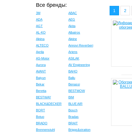
Все бренды:
1
2
3M
ABAC
ADA
AEG
AGT
Akita
AL-KO
Albatros
Alpina
Alpine
ALTECO
Annovi Reverberi
Aprila
Ariens
AS-Motor
ASILAK
Aurora
AV Engineering
AVANT
BAHO
Baiyun
Ballu
Bekar
Benassi
Beretta
BESTMOW
BESTWAY
BIM
BLACK&DECKER
BLUE AIR
BORT
Bosch
Botuo
Bradas
BRADO
BRAIT
Brennenstuhl
Briggs&stratton