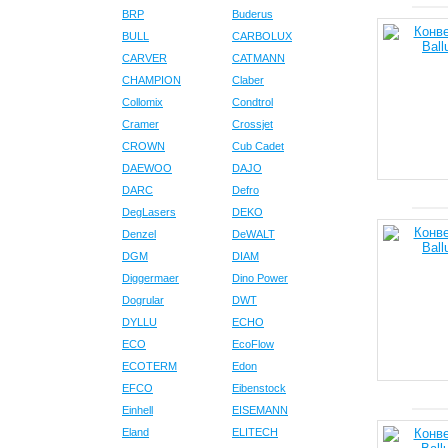
BRP
Buderus
BULL
CARBOLUX
CARVER
CATMANN
CHAMPION
Claber
Collomix
Condtrol
Cramer
Crossjet
CROWN
Cub Cadet
DAEWOO
DAJO
DARC
Defro
DegLasers
DEKO
Denzel
DeWALT
DGM
DIAM
Diggermaer
Dino Power
Dogrular
DWT
DYLLU
ECHO
ECO
EcoFlow
ECOTERM
Edon
EFCO
Eibenstock
Einhell
EISEMANN
Eland
ELITECH