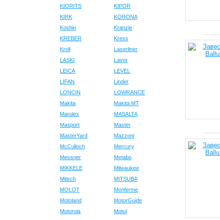
KIORITS
KIPOR
KIRK
KORONA
Koshin
Kranzle
KREBER
Kress
Kroll
Laserliner
LASKI
Lavor
LEICA
LEVEL
LIFAN
Linder
LONCIN
LOWRANCE
Makita
Makita MT
Marolex
MASALTA
Masport
Master
MasterYard
Mazzoni
McCulloch
Mercury
Messner
Metabo
MIKKELE
Milwaukee
Mitech
MITSUBA
MOLOT
Monferme
Motoland
MotorGuide
Motorola
Motul