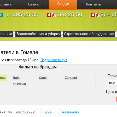
Скидки
ставка
Безнал
Контакты
395-25-50
393-25-50
364-2
(17)
техника
Водоснабжение и уборка
Строительное оборудование
атели в Гомеле
 без переплат до 12 мес.
Подробности тут
Фильтр по брендам
Терм
нды
Ballu
Oasis
Zanussi
ТЕРМИЯ
Цена 
вка:
по
умолчанию
цене
названию