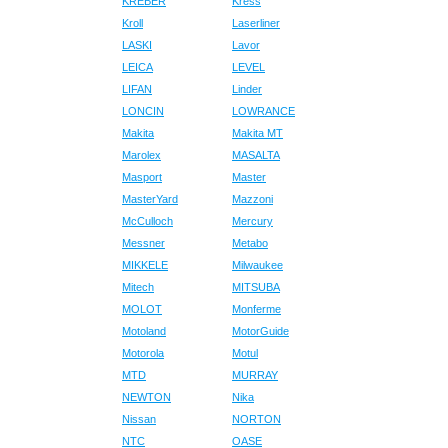
KREBER
Kress
Kroll
Laserliner
LASKI
Lavor
LEICA
LEVEL
LIFAN
Linder
LONCIN
LOWRANCE
Makita
Makita MT
Marolex
MASALTA
Masport
Master
MasterYard
Mazzoni
McCulloch
Mercury
Messner
Metabo
MIKKELE
Milwaukee
Mitech
MITSUBA
MOLOT
Monferme
Motoland
MotorGuide
Motorola
Motul
MTD
MURRAY
NEWTON
Nika
Nissan
NORTON
NTC
OASE