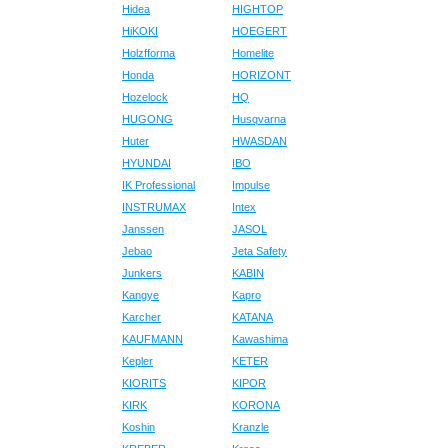
Hidea
HIGHTOP
HiKOKI
HOEGERT
Holzfforma
Homelite
Honda
HORIZONT
Hozelock
HQ
HUGONG
Husqvarna
Huter
HWASDAN
HYUNDAI
IBO
IK Professional
Impulse
INSTRUMAX
Intex
Janssen
JASOL
Jebao
Jeta Safety
Junkers
KABIN
Kangye
Kapro
Karcher
KATANA
KAUFMANN
Kawashima
Kepler
KETER
KIORITS
KIPOR
KIRK
KORONA
Koshin
Kranzle