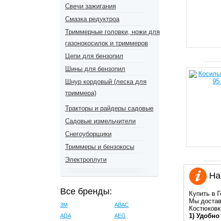
Свечи зажигания
Смазка редуктроа
Триммерные головки, ножи для
газонокосилок и триммеров
Цепи для бензопил
Шины для бензопил
Шнур кордовый (леска для
триммера)
Тракторы и райдеры садовые
Садовые измельчители
Снегоуборщики
Триммеры и бензокосы
Электроплуги
Нав
Все бренды:
Купить в 
Мы достав
3M
ABAC
Костюковк
1) Удобно
ADA
AEG