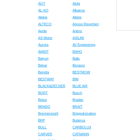
AGT
Akita
AL-KO
Albatros
Alpina
Alpine
ALTECO
Annovi Reverberi
Aprila
Ariens
AS-Motor
ASILAK
Aurora
AV Engineering
AVANT
BAHO
Baiyun
Ballu
Bekar
Benassi
Beretta
BESTMOW
BESTWAY
BIM
BLACK&DECKER
BLUE AIR
BORT
Bosch
Botuo
Bradas
BRADO
BRAIT
Brennenstuhl
Briggs&stratton
BRP
Buderus
BULL
CARBOLUX
CARVER
CATMANN