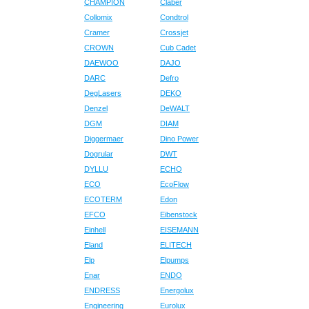
CHAMPION
Claber
Collomix
Condtrol
Cramer
Crossjet
CROWN
Cub Cadet
DAEWOO
DAJO
DARC
Defro
DegLasers
DEKO
Denzel
DeWALT
DGM
DIAM
Diggermaer
Dino Power
Dogrular
DWT
DYLLU
ECHO
ECO
EcoFlow
ECOTERM
Edon
EFCO
Eibenstock
Einhell
EISEMANN
Eland
ELITECH
Elp
Elpumps
Enar
ENDO
ENDRESS
Energolux
Engineering
Eurolux