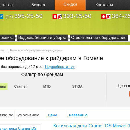
Скидки
ставка
Безнал
Контакты
395-25-50
393-25-50
364-2
(17)
техника
Водоснабжение и уборка
Строительное оборудование
алы
→
Навесное оборудование к райдерам
е оборудование к райдерам в Гомеле
 без переплат до 12 мес.
Подробности тут
Фильтр по брендам
Цена 
нды
Cramer
MTD
STIGA
вка:
по
умолчанию
цене
названию
Косильная дека Cramer DS Mower 