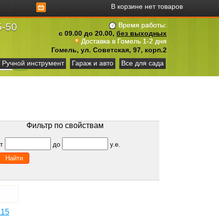
В корзине нет товаров
5-50
Время работы:
с 09.00 до 20.00,
без выходных
Доставка в Гомель 1-2 дня
Гомель, ул. Советская, 97, корп.2
Ручной инструмент
Гараж и авто
Все для сада
Фильтр по свойствам
от
до
у.е.
115