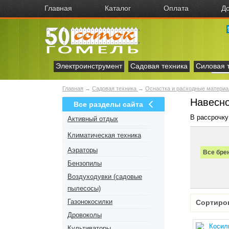
Главная
Каталог
Оплата
До
Электроинструмент
Садовая техника
Силовая 
Главная
→
Садовая техника
→
Оснастка и расходные матери
Навесно
Все разделы сайта
В рассрочку
Активный отдых
Климатическая техника
Аэраторы
Все бре
Бензопилы
Воздуходувки (садовые
пылесосы)
Газонокосилки
Сортиро
Дровоколы
Культиваторы