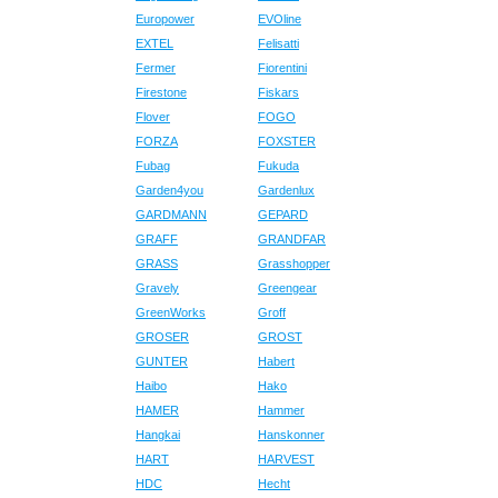
Europower
EVOline
EXTEL
Felisatti
Fermer
Fiorentini
Firestone
Fiskars
Flover
FOGO
FORZA
FOXSTER
Fubag
Fukuda
Garden4you
Gardenlux
GARDMANN
GEPARD
GRAFF
GRANDFAR
GRASS
Grasshopper
Gravely
Greengear
GreenWorks
Groff
GROSER
GROST
GUNTER
Habert
Haibo
Hako
HAMER
Hammer
Hangkai
Hanskonner
HART
HARVEST
HDC
Hecht