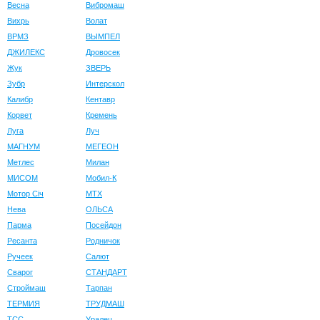
Весна
Вибромаш
Вихрь
Волат
ВРМЗ
ВЫМПЕЛ
ДЖИЛЕКС
Дровосек
Жук
ЗВЕРЬ
Зубр
Интерскол
Калибр
Кентавр
Корвет
Кремень
Луга
Луч
МАГНУМ
МЕГЕОН
Метлес
Милан
МИСОМ
Мобил-К
Мотор Сiч
МТХ
Нева
ОЛЬСА
Парма
Посейдон
Ресанта
Родничок
Ручеек
Салют
Сварог
СТАНДАРТ
Строймаш
Тарпан
ТЕРМИЯ
ТРУДМАШ
ТСС
Уралец