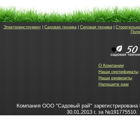
Электроинструмент
|
Садовая техника
|
Силовая техника
|
Строительно
Поли
О Компании
Наши сертификаты
Наши реквизиты
Напишите нам
Компания ООО "Садовый рай" зарегистрирована 
30.01.2013 г. за №191775510.
Зарегистрирован в Торговом реестре 28.02.2013 г. 
Как это работает
до 20:00 пн-пт, с 10:00 до 16:00 
1. Заказываю товар
2. Полу