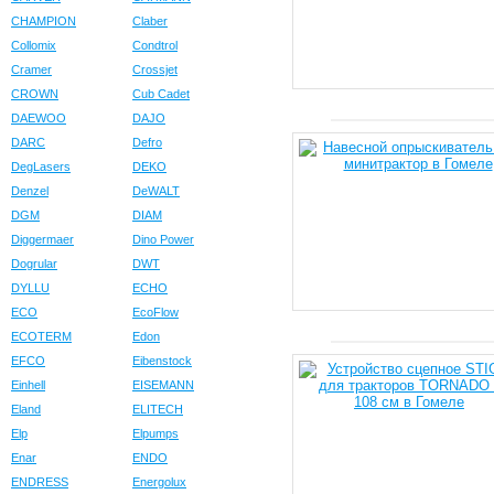
CHAMPION
Claber
Collomix
Condtrol
Cramer
Crossjet
CROWN
Cub Cadet
DAEWOO
DAJO
DARC
Defro
DegLasers
DEKO
Denzel
DeWALT
DGM
DIAM
Diggermaer
Dino Power
Dogrular
DWT
DYLLU
ECHO
ECO
EcoFlow
ECOTERM
Edon
EFCO
Eibenstock
Einhell
EISEMANN
Eland
ELITECH
Elp
Elpumps
Enar
ENDO
ENDRESS
Energolux