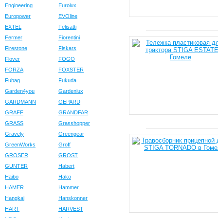
Engineering
Eurolux
Europower
EVOline
EXTEL
Felisatti
Fermer
Fiorentini
Firestone
Fiskars
Flover
FOGO
FORZA
FOXSTER
Fubag
Fukuda
Garden4you
Gardenlux
GARDMANN
GEPARD
GRAFF
GRANDFAR
GRASS
Grasshopper
Gravely
Greengear
GreenWorks
Groff
GROSER
GROST
GUNTER
Habert
Haibo
Hako
HAMER
Hammer
Hangkai
Hanskonner
HART
HARVEST