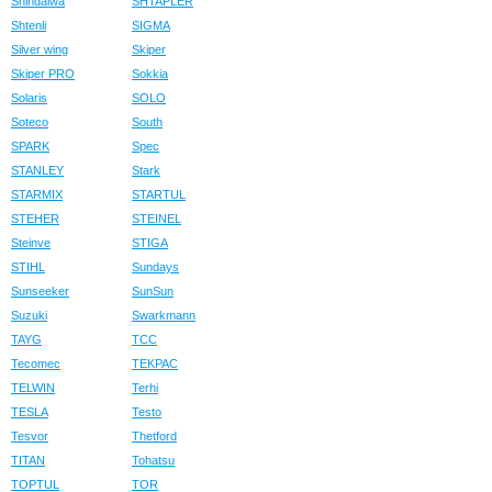
Shindaiwa
SHTAPLER
Shtenli
SIGMA
Silver wing
Skiper
Skiper PRO
Sokkia
Solaris
SOLO
Soteco
South
SPARK
Spec
STANLEY
Stark
STARMIX
STARTUL
STEHER
STEINEL
Steinve
STIGA
STIHL
Sundays
Sunseeker
SunSun
Suzuki
Swarkmann
TAYG
TCC
Tecomec
TEKPAC
TELWIN
Terhi
TESLA
Testo
Tesvor
Thetford
TITAN
Tohatsu
TOPTUL
TOR