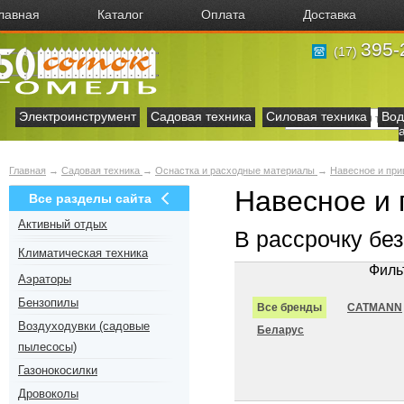
лавная
Каталог
Оплата
Доставка
395-
(17)
Электроинструмент
Садовая техника
Силовая техника
Вод
Главная
→
Садовая техника
→
Оснастка и расходные материалы
→
Навесное и при
Навесное и 
Все разделы сайта
Активный отдых
В рассрочку бе
Климатическая техника
Филь
Аэраторы
Бензопилы
Все бренды
CATMANN
Воздуходувки (садовые
Беларус
пылесосы)
Газонокосилки
Дровоколы