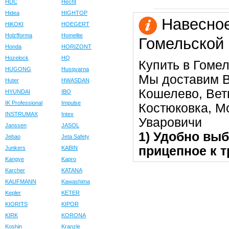
HDC
Hecht
Hidea
HIGHTOP
Навесное
HiKOKI
HOEGERT
Holzfforma
Homelite
Гомельской
Honda
HORIZONT
Hozelock
HQ
Купить в Гомел
HUGONG
Husqvarna
Мы доставим В
Huter
HWASDAN
Кошелево, Вет
HYUNDAI
IBO
IK Professional
Impulse
Костюковка, Мо
INSTRUMAX
Intex
Уваровичи
Janssen
JASOL
1) Удобно выб
Jebao
Jeta Safety
прицепное к т
Junkers
KABIN
Kangye
Kapro
Karcher
KATANA
KAUFMANN
Kawashima
Kepler
KETER
KIORITS
KIPOR
KIRK
KORONA
Koshin
Kranzle