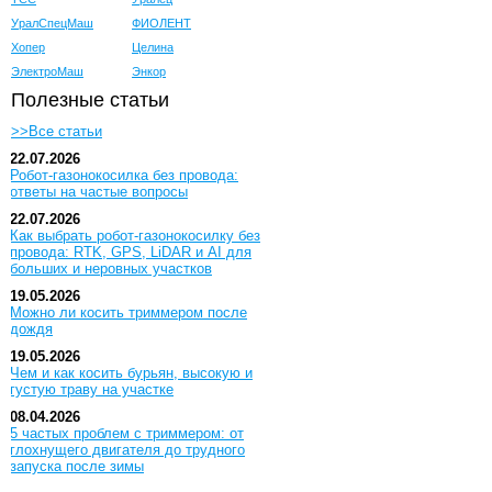
УралСпецМаш
ФИОЛЕНТ
Хопер
Целина
ЭлектроМаш
Энкор
Полезные статьи
>>Все статьи
22.07.2026
Робот-газонокосилка без провода:
ответы на частые вопросы
22.07.2026
Как выбрать робот-газонокосилку без
провода: RTK, GPS, LiDAR и AI для
больших и неровных участков
19.05.2026
Можно ли косить триммером после
дождя
19.05.2026
Чем и как косить бурьян, высокую и
густую траву на участке
08.04.2026
5 частых проблем с триммером: от
глохнущего двигателя до трудного
запуска после зимы