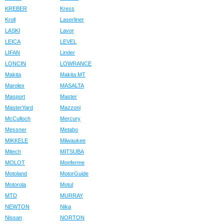
KREBER
Kress
Kroll
Laserliner
LASKI
Lavor
LEICA
LEVEL
LIFAN
Linder
LONCIN
LOWRANCE
Makita
Makita MT
Marolex
MASALTA
Masport
Master
MasterYard
Mazzoni
McCulloch
Mercury
Messner
Metabo
MIKKELE
Milwaukee
Mitech
MITSUBA
MOLOT
Monferme
Motoland
MotorGuide
Motorola
Motul
MTD
MURRAY
NEWTON
Nika
Nissan
NORTON