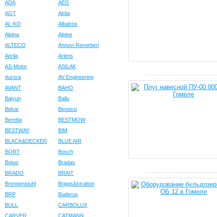
ADA
AEG
AGT
Akita
AL-KO
Albatros
Alpina
Alpine
ALTECO
Annovi Reverberi
Aprila
Ariens
AS-Motor
ASILAK
Aurora
AV Engineering
AVANT
BAHO
Baiyun
Ballu
Bekar
Benassi
Beretta
BESTMOW
BESTWAY
BIM
BLACK&DECKER
BLUE AIR
BORT
Bosch
Botuo
Bradas
BRADO
BRAIT
Brennenstuhl
Briggs&stratton
BRP
Buderus
BULL
CARBOLUX
CARVER
CATMANN