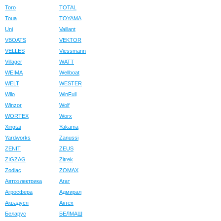
Toro
TOTAL
Toua
TOYAMA
Uni
Vaillant
VBOATS
VEKTOR
VELLES
Viessmann
Villager
WATT
WEIMA
Wellboat
WELT
WESTER
Wilo
WinFull
Winzor
Wolf
WORTEX
Worx
Xingtai
Yakama
Yardworks
Zanussi
ZENIT
ZEUS
ZIGZAG
Zitrek
Zodiac
ZOMAX
Автоэлектрика
Агат
Агросфера
Адмирал
Аквадуся
Актех
Беларус
БЕЛМАШ