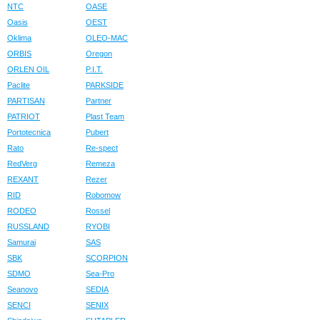
NTC
OASE
Oasis
OEST
Oklima
OLEO-MAC
ORBIS
Oregon
ORLEN OIL
P.I.T.
Paclite
PARKSIDE
PARTISAN
Partner
PATRIOT
Plast Team
Portotecnica
Pubert
Rato
Re-spect
RedVerg
Remeza
REXANT
Rezer
RID
Robomow
RODEO
Rossel
RUSSLAND
RYOBI
Samurai
SAS
SBK
SCORPION
SDMO
Sea-Pro
Seanovo
SEDIA
SENCI
SENIX