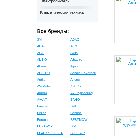
Электроскутеры
Климатическая техника
Все бренды:
3M
ABAC
ADA
AEG
AGT
Akita
AL-KO
Albatros
Alpina
Alpine
ALTECO
Annovi Reverberi
Aprila
Ariens
AS-Motor
ASILAK
Aurora
AV Engineering
AVANT
BAHO
Baiyun
Ballu
Bekar
Benassi
Beretta
BESTMOW
BESTWAY
BIM
BLACK&DECKER
BLUE AIR