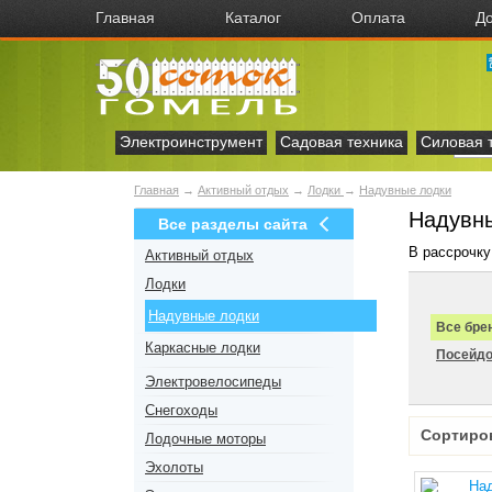
Главная
Каталог
Оплата
До
Электроинструмент
Садовая техника
Силовая 
Главная
→
Активный отдых
→
Лодки
→
Надувные лодки
Надувны
Все разделы сайта
В рассрочку
Активный отдых
Лодки
Надувные лодки
Все бре
Каркасные лодки
Посейд
Электровелосипеды
Снегоходы
Сортиро
Лодочные моторы
Эхолоты