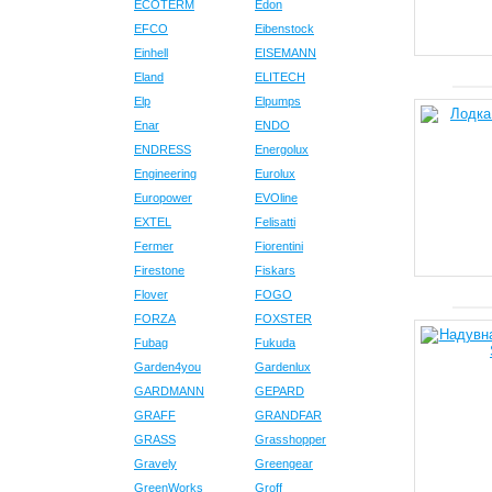
ECOTERM
Edon
EFCO
Eibenstock
Einhell
EISEMANN
Eland
ELITECH
Elp
Elpumps
Enar
ENDO
ENDRESS
Energolux
Engineering
Eurolux
Europower
EVOline
EXTEL
Felisatti
Fermer
Fiorentini
Firestone
Fiskars
Flover
FOGO
FORZA
FOXSTER
Fubag
Fukuda
Garden4you
Gardenlux
GARDMANN
GEPARD
GRAFF
GRANDFAR
GRASS
Grasshopper
Gravely
Greengear
GreenWorks
Groff