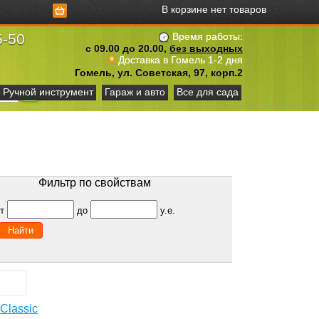
В корзине нет товаров
5-50
Время работы:
с 09.00 до 20.00,
без выходных
Доставка в Гомель 1-2 дня
Гомель, ул. Советская, 97, корп.2
Ручной инструмент
Гараж и авто
Все для сада
Фильтр по свойствам
от
до
у.е.
Classic