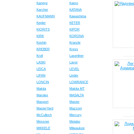
Kangye
Kapro
Karcher
KATANA
KAUFMANN
Kawashima
Kepler
KETER
KIORITS
KIPOR
KIRK
KORONA
Koshin
Kranzle
KREBER
Kress
Kroll
Laserliner
LASKI
Lavor
LEICA
LEVEL
LIFAN
Linder
LONCIN
LOWRANCE
Makita
Makita MT
Marolex
MASALTA
Masport
Master
MasterYard
Mazzoni
McCulloch
Mercury
Messner
Metabo
MIKKELE
Milwaukee