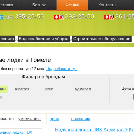
Скидки
ставка
Безнал
Контакты
395-25-50
393-25-50
364-2
(17)
техника
Водоснабжение и уборка
Строительное оборудование
е лодки в Гомеле
 без переплат до 12 мес.
Подробности тут
Фильтр по брендам
Цена 
нды
Albatros
Intex
Адмирал
он
вка:
по
умолчанию
цене
названию
Надувная лодка ПВХ Адмирал 305 