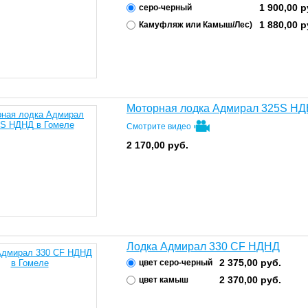
1 900,00
р
серо-черный
1 880,00
р
Камуфляж или Камыш/Лес)
Моторная лодка Адмирал 325S Н
Смотрите видео
2 170,00
руб.
Лодка Адмирал 330 СF НДНД
2 375,00
руб.
цвет серо-черный
2 370,00
руб.
цвет камыш