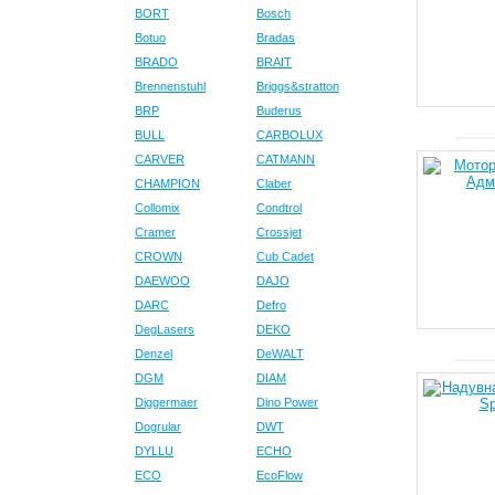
BORT
Bosch
Botuo
Bradas
BRADO
BRAIT
Brennenstuhl
Briggs&stratton
BRP
Buderus
BULL
CARBOLUX
CARVER
CATMANN
CHAMPION
Claber
Collomix
Condtrol
Cramer
Crossjet
CROWN
Cub Cadet
DAEWOO
DAJO
DARC
Defro
DegLasers
DEKO
Denzel
DeWALT
DGM
DIAM
Diggermaer
Dino Power
Dogrular
DWT
DYLLU
ECHO
ECO
EcoFlow