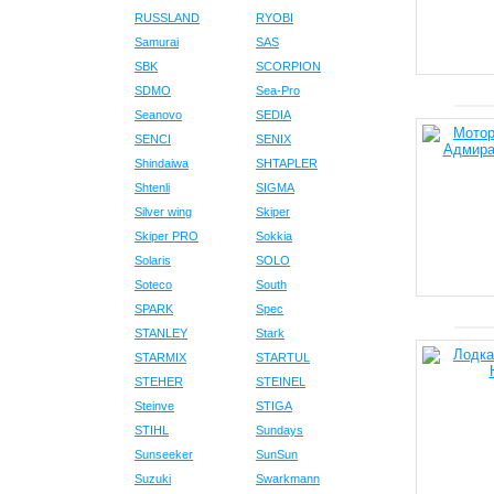
RUSSLAND
RYOBI
Samurai
SAS
SBK
SCORPION
SDMO
Sea-Pro
Seanovo
SEDIA
SENCI
SENIX
Shindaiwa
SHTAPLER
Shtenli
SIGMA
Silver wing
Skiper
Skiper PRO
Sokkia
Solaris
SOLO
Soteco
South
SPARK
Spec
STANLEY
Stark
STARMIX
STARTUL
STEHER
STEINEL
Steinve
STIGA
STIHL
Sundays
Sunseeker
SunSun
Suzuki
Swarkmann