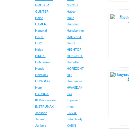
GROSER
GROST
GUNTER
Habert
Haibo
Hako
HAMER
Hammer
Hangkai
Hanskonner
HART
HARVEST
HDC
Hecht
Hidea
HIGHTOP
HiKOKI
HOEGERT
Holzfforma
Homelite
Honda
HORIZONT
Hozelock
HQ
HUGONG
Husqvarna
Huter
HWASDAN
HYUNDAI
IBO
IK Professional
Impulse
INSTRUMAX
Intex
Janssen
JASOL
Jebao
Jeta Safety
Junkers
KABIN