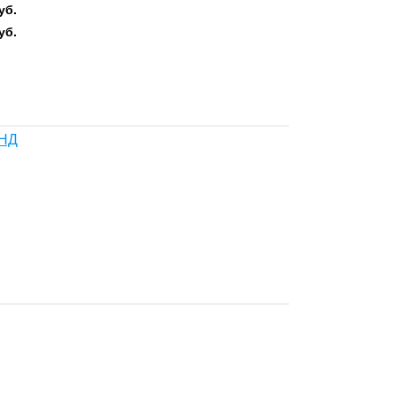
уб.
уб.
ДНД