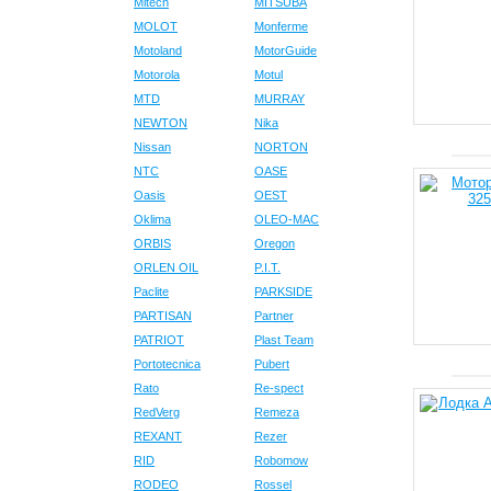
Mitech
MITSUBA
MOLOT
Monferme
Motoland
MotorGuide
Motorola
Motul
MTD
MURRAY
NEWTON
Nika
Nissan
NORTON
NTC
OASE
Oasis
OEST
Oklima
OLEO-MAC
ORBIS
Oregon
ORLEN OIL
P.I.T.
Paclite
PARKSIDE
PARTISAN
Partner
PATRIOT
Plast Team
Portotecnica
Pubert
Rato
Re-spect
RedVerg
Remeza
REXANT
Rezer
RID
Robomow
RODEO
Rossel