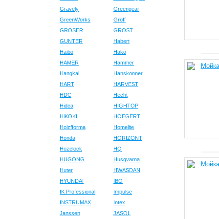
Gravely
Greengear
GreenWorks
Groff
GROSER
GROST
GUNTER
Habert
Haibo
Hako
HAMER
Hammer
Hangkai
Hanskonner
HART
HARVEST
HDC
Hecht
Hidea
HIGHTOP
HiKOKI
HOEGERT
Holzfforma
Homelite
Honda
HORIZONT
Hozelock
HQ
HUGONG
Husqvarna
Huter
HWASDAN
HYUNDAI
IBO
IK Professional
Impulse
INSTRUMAX
Intex
Janssen
JASOL