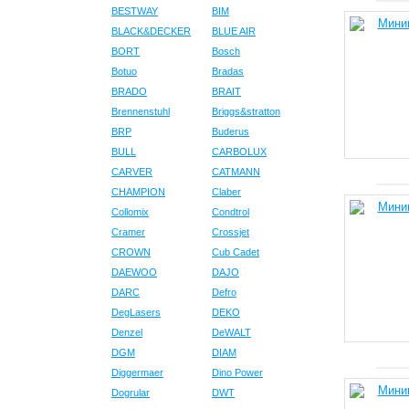
BESTWAY
BIM
BLACK&DECKER
BLUE AIR
BORT
Bosch
Botuo
Bradas
BRADO
BRAIT
Brennenstuhl
Briggs&stratton
BRP
Buderus
BULL
CARBOLUX
CARVER
CATMANN
CHAMPION
Claber
Collomix
Condtrol
Cramer
Crossjet
CROWN
Cub Cadet
DAEWOO
DAJO
DARC
Defro
DegLasers
DEKO
Denzel
DeWALT
DGM
DIAM
Diggermaer
Dino Power
Dogrular
DWT