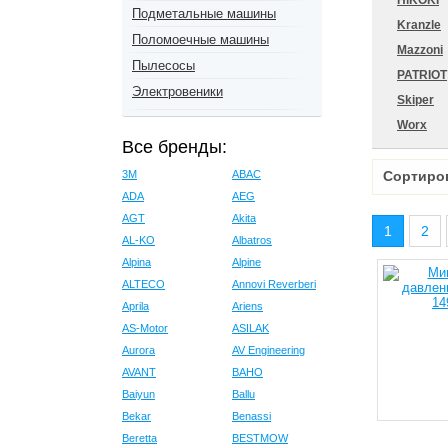
HiKOKI
Подметальные машины
Kranzle
Поломоечные машины
Mazzoni
Пылесосы
PATRIOT
Электровеники
Skiper
Worx
Все бренды:
3M
ABAC
Сортиро
ADA
AEG
AGT
Akita
1
2
AL-KO
Albatros
Alpina
Alpine
ALTECO
Annovi Reverberi
Aprila
Ariens
AS-Motor
ASILAK
Aurora
AV Engineering
AVANT
BAHO
Baiyun
Ballu
Bekar
Benassi
Beretta
BESTMOW