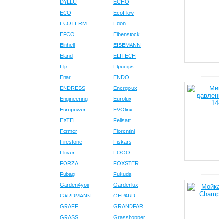
DYLLU
ECHO
ECO
EcoFlow
ECOTERM
Edon
EFCO
Eibenstock
Einhell
EISEMANN
Eland
ELITECH
Elp
Elpumps
Enar
ENDO
ENDRESS
Energolux
Engineering
Eurolux
Europower
EVOline
EXTEL
Felisatti
Fermer
Fiorentini
Firestone
Fiskars
Flover
FOGO
FORZA
FOXSTER
Fubag
Fukuda
Garden4you
Gardenlux
GARDMANN
GEPARD
GRAFF
GRANDFAR
GRASS
Grasshopper