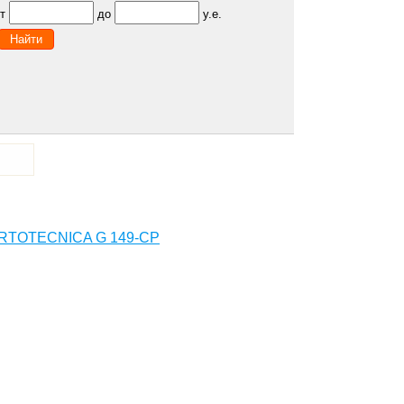
от
до
у.е.
ORTOTECNICA G 149-CP