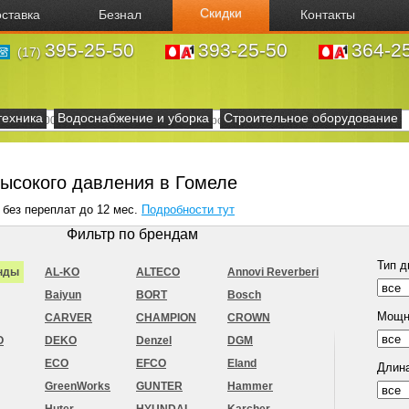
Скидки
ставка
Безнал
Контакты
395-25-50
393-25-50
364-2
(17)
техника
Водоснабжение и уборка
Строительное оборудование
ысокого давления в Гомеле
 без переплат до 12 мес.
Подробности тут
Фильтр по брендам
Тип д
нды
AL-KO
ALTECO
Annovi Reverberi
Baiyun
BORT
Bosch
Мощн
CARVER
CHAMPION
CROWN
O
DEKO
Denzel
DGM
ECO
EFCO
Eland
Длина
GreenWorks
GUNTER
Hammer