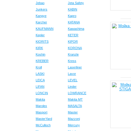
Jebao
Jeta Safety
Junkers
KABIN
Kangye
Kapro
Karcher
KATANA
KAUFMANN
Kawashima
Kepler
KETER
KIORITS
KIPOR
KIRK
KORONA
Koshin
Kranzle
KREBER
Kress
Kroll
Laserliner
LASKI
Lavor
LEICA
LEVEL
LIFAN
Linder
LONCIN
LOWRANCE
Makita
Makita MT
Marolex
MASALTA
Masport
Master
MasterYard
Mazzoni
McCulloch
Mercury