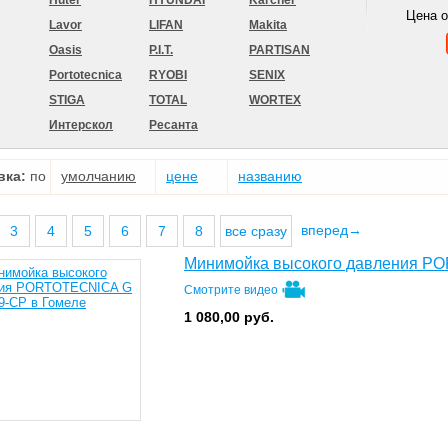
Huter
HYUNDAI
Karcher
Цена 
Lavor
LIFAN
Makita
Oasis
P.I.T.
PARTISAN
Portotecnica
RYOBI
SENIX
STIGA
TOTAL
WORTEX
Интерскол
Ресанта
вка:
по
умолчанию
цене
названию
вперед→
3
4
5
6
7
8
все сразу
Минимойка высокого давления P
Смотрите видео
1 080,00
руб.