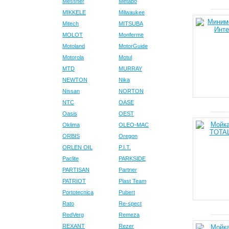
Messner
Metabo
MIKKELE
Milwaukee
Mitech
MITSUBA
MOLOT
Monferme
Motoland
MotorGuide
Motorola
Motul
MTD
MURRAY
NEWTON
Nika
Nissan
NORTON
NTC
OASE
Oasis
OEST
Oklima
OLEO-MAC
ORBIS
Oregon
ORLEN OIL
P.I.T.
Paclite
PARKSIDE
PARTISAN
Partner
PATRIOT
Plast Team
Portotecnica
Pubert
Rato
Re-spect
RedVerg
Remeza
REXANT
Rezer