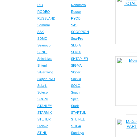
RID
Robomow
RODEO
Rossel
RUSSLAND
RYOBI
Samurai
SAS
SBK
SCORPION
SDMO
Sea-Pro
Seanovo
SEDIA
SENCI
SENIX
Shindaiwa
SHTAPLER
Shtenli
SIGMA
Silver wing
Skiper
Skiper PRO
Sokkia
Solaris
SOLO
Soteco
South
SPARK
Spec
STANLEY
Stark
STARMIX
STARTUL
STEHER
STEINEL
Steinve
STIGA
STIHL
Sundays