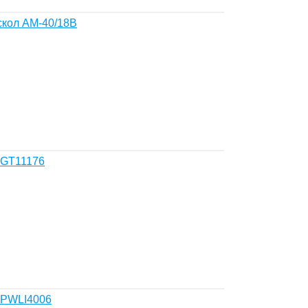
скол АМ-40/18В
TGT11176
TPWLI4006