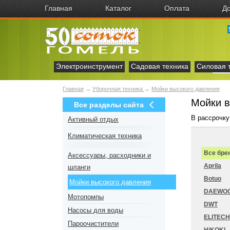
Главная
Каталог
Оплата
До
Электроинструмент
Садовая техника
Силовая 
Главная
→
Уборочная техника
→
Мойки высокого давления
Мойки в
Все разделы сайта
В рассрочку
Активный отдых
Климатическая техника
Все бре
Аксесcуары, расходники и
Aprila
шланги
Botuo
Мойки высокого давления
DAEWO
Мотопомпы
DWT
Насосы для воды
ELITECH
Пароочистители