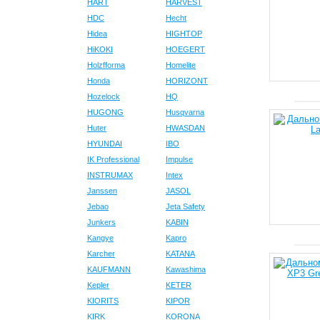
HART
HARVEST
HDC
Hecht
Hidea
HIGHTOP
HiKOKI
HOEGERT
Holzfforma
Homelite
Honda
HORIZONT
Hozelock
HQ
HUGONG
Husqvarna
Huter
HWASDAN
HYUNDAI
IBO
IK Professional
Impulse
INSTRUMAX
Intex
Janssen
JASOL
Jebao
Jeta Safety
Junkers
KABIN
Kangye
Kapro
Karcher
KATANA
KAUFMANN
Kawashima
Kepler
KETER
KIORITS
KIPOR
KIRK
KORONA