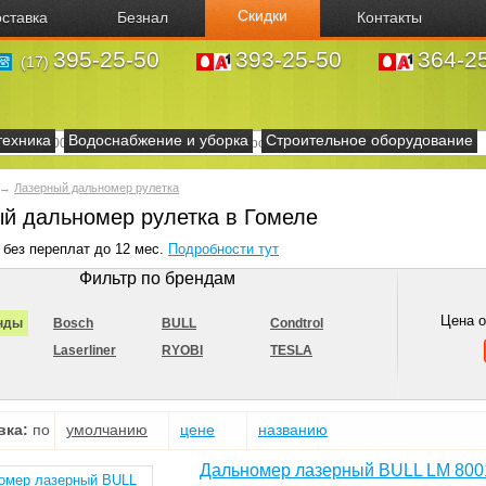
Скидки
ставка
Безнал
Контакты
395-25-50
393-25-50
364-2
(17)
техника
Водоснабжение и уборка
Строительное оборудование
→
Лазерный дальномер рулетка
й дальномер рулетка в Гомеле
 без переплат до 12 мес.
Подробности тут
Фильтр по брендам
Цена 
нды
Bosch
BULL
Condtrol
Laserliner
RYOBI
TESLA
вка:
по
умолчанию
цене
названию
Дальномер лазерный BULL LM 800