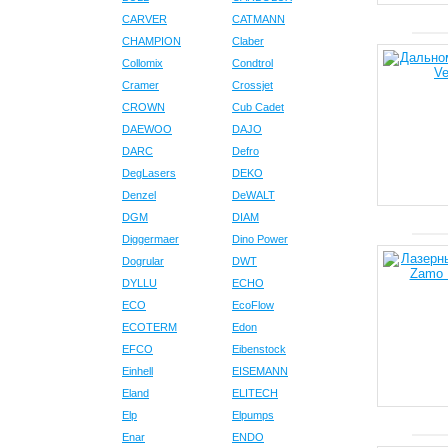
CARVER
CATMANN
CHAMPION
Claber
Collomix
Condtrol
Cramer
Crossjet
CROWN
Cub Cadet
DAEWOO
DAJO
DARC
Defro
DegLasers
DEKO
Denzel
DeWALT
DGM
DIAM
Diggermaer
Dino Power
Dogrular
DWT
DYLLU
ECHO
ECO
EcoFlow
ECOTERM
Edon
EFCO
Eibenstock
Einhell
EISEMANN
Eland
ELITECH
Elp
Elpumps
Enar
ENDO