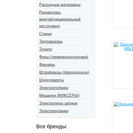
Расходные материалы
Реноваторы,
многофункциональный
инструмент
Станки
Тепловизоры
Точило
Фены (термовоздуходувка)
Фрезеры
Штроборезы (бороздоделы)
Шуруповерты
Электролобзики
Мешалки (МИКСЕРЫ)
Электропилы цепные
Электрорубанки
Все бренды: