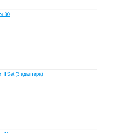
or 80
I Set (3 адаптера)