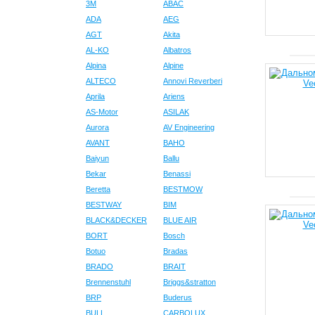
3M
ABAC
ADA
AEG
AGT
Akita
AL-KO
Albatros
Alpina
Alpine
ALTECO
Annovi Reverberi
Aprila
Ariens
AS-Motor
ASILAK
Aurora
AV Engineering
AVANT
BAHO
Baiyun
Ballu
Bekar
Benassi
Beretta
BESTMOW
BESTWAY
BIM
BLACK&DECKER
BLUE AIR
BORT
Bosch
Botuo
Bradas
BRADO
BRAIT
Brennenstuhl
Briggs&stratton
BRP
Buderus
BULL
CARBOLUX