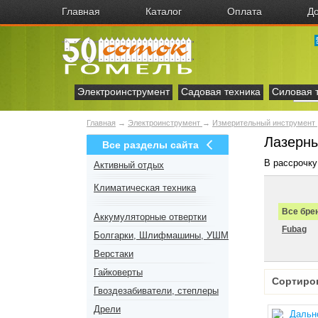
Главная
Каталог
Оплата
До
Электроинструмент
Садовая техника
Силовая 
Главная
→
Электроинструмент
→
Измерительный инструмент
Лазерны
Все разделы сайта
В рассрочку
Активный отдых
Климатическая техника
Все бре
Аккумуляторные отвертки
Fubag
Болгарки, Шлифмашины, УШМ
Верстаки
Гайковерты
Сортиро
Гвоздезабиватели, степлеры
Дрели