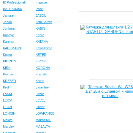
IK Professional
Impulse
INSTRUMAX
Intex
Janssen
JASOL
Jebao
Jeta Safety
Junkers
KABIN
Kangye
Kapro
Karcher
KATANA
KAUFMANN
Kawashima
Kepler
KETER
KIORITS
KIPOR
KIRK
KORONA
Koshin
Kranzle
KREBER
Kress
Kroll
Laserliner
LASKI
Lavor
LEICA
LEVEL
LIFAN
Linder
LONCIN
LOWRANCE
Makita
Makita MT
Marolex
MASALTA