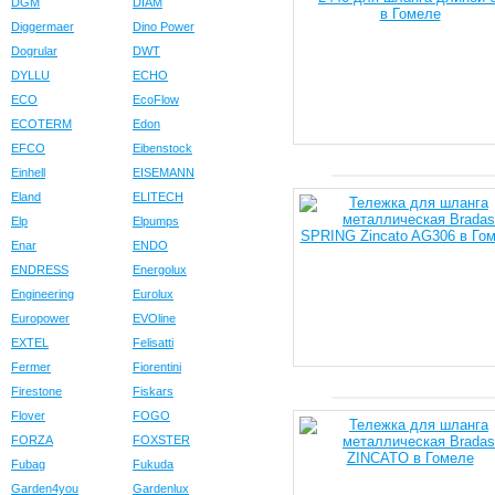
DGM
DIAM
Diggermaer
Dino Power
Dogrular
DWT
DYLLU
ECHO
ECO
EcoFlow
ECOTERM
Edon
EFCO
Eibenstock
Einhell
EISEMANN
Eland
ELITECH
Elp
Elpumps
Enar
ENDO
ENDRESS
Energolux
Engineering
Eurolux
Europower
EVOline
EXTEL
Felisatti
Fermer
Fiorentini
Firestone
Fiskars
Flover
FOGO
FORZA
FOXSTER
Fubag
Fukuda
Garden4you
Gardenlux