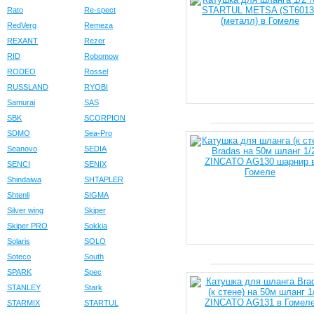
Rato
Re-spect
RedVerg
Remeza
REXANT
Rezer
RID
Robomow
RODEO
Rossel
RUSSLAND
RYOBI
Samurai
SAS
SBK
SCORPION
SDMO
Sea-Pro
Seanovo
SEDIA
SENCI
SENIX
Shindaiwa
SHTAPLER
Shtenli
SIGMA
Silver wing
Skiper
Skiper PRO
Sokkia
Solaris
SOLO
Soteco
South
SPARK
Spec
STANLEY
Stark
STARMIX
STARTUL