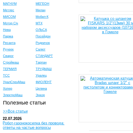
МАГНУМ
МЕГЕОН
Метлес
Милан
МИСОМ
Мобил-К
Мотор Сiч
МТХ
Нева
ОЛЬСА
Парма
Посейдон
Ресанта
Родничок
Ручеек
Салют
Сварог
СТАНДАРТ
Строймаш
Тарпан
ТЕРМИЯ
ТРУДМАШ
ТСС
Уралец
УралСпецМаш
ФИОЛЕНТ
Хопер
Целина
ЭлектроМаш
Энкор
Полезные статьи
>>Все статьи
22.07.2026
Робот-газонокосилка без провода:
ответы на частые вопросы