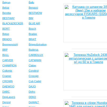
Baiyun
Ballu
Bekar
Benassi
Beretta
BESTMOW
BESTWAY
BIM
BLACK&DECKER
BLUE AIR
BORT
Bosch
Botuo
Bradas
BRADO
BRAIT
Brennenstuhl
Briggs&stratton
BRP
Buderus
BULL
CARBOLUX
CARVER
CATMANN
CHAMPION
Claber
Collomix
Condtrol
Cramer
Crossjet
CROWN
Cub Cadet
DAEWOO
DAJO
DARC
Defro
DegLasers
DEKO
Denzel
DeWALT