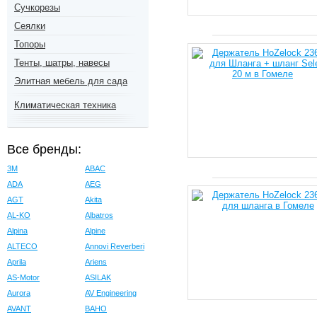
Сучкорезы
Сеялки
Топоры
Тенты, шатры, навесы
Элитная мебель для сада
Климатическая техника
Все бренды:
3M
ABAC
ADA
AEG
AGT
Akita
AL-KO
Albatros
Alpina
Alpine
ALTECO
Annovi Reverberi
Aprila
Ariens
AS-Motor
ASILAK
Aurora
AV Engineering
AVANT
BAHO