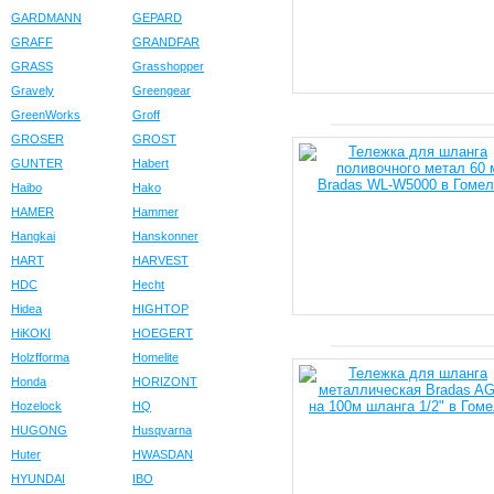
GARDMANN
GEPARD
GRAFF
GRANDFAR
GRASS
Grasshopper
Gravely
Greengear
GreenWorks
Groff
GROSER
GROST
GUNTER
Habert
Haibo
Hako
HAMER
Hammer
Hangkai
Hanskonner
HART
HARVEST
HDC
Hecht
Hidea
HIGHTOP
HiKOKI
HOEGERT
Holzfforma
Homelite
Honda
HORIZONT
Hozelock
HQ
HUGONG
Husqvarna
Huter
HWASDAN
HYUNDAI
IBO