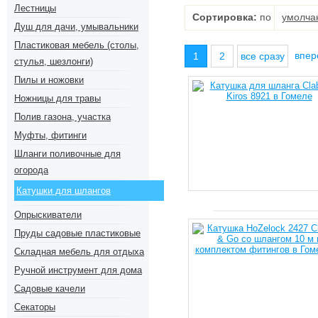
Лестницы
Сортировка:
по
умолча
Душ для дачи, умывальники
Пластиковая мебель (столы,
впе
1
2
все сразу
стулья, шезлонги)
Пилы и ножовки
Ножницы для травы
Полив газона, участка
Муфты, фитинги
Шланги поливочные для
огорода
Катушки для шлангов
Опрыскиватели
Пруды садовые пластиковые
Складная мебель для отдыха
Ручной инструмент для дома
Садовые качели
Секаторы