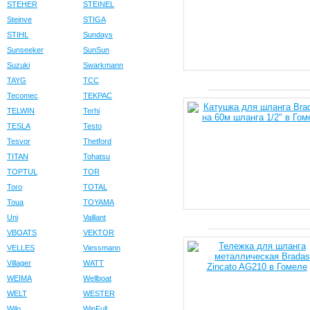
STEHER
STEINEL
Steinve
STIGA
STIHL
Sundays
Sunseeker
SunSun
Suzuki
Swarkmann
TAYG
TCC
Tecomec
TEKPAC
TELWIN
Terhi
TESLA
Testo
Tesvor
Thetford
TITAN
Tohatsu
TOPTUL
TOR
Toro
TOTAL
Toua
TOYAMA
Uni
Vaillant
VBOATS
VEKTOR
VELLES
Viessmann
Villager
WATT
WEIMA
Wellboat
WELT
WESTER
Wilo
WinFull