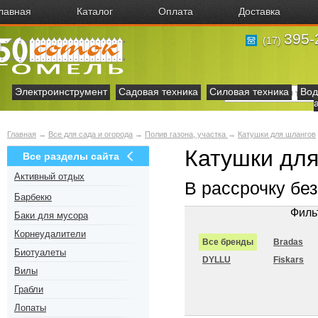
лавная
Каталог
Оплата
Доставка
395-
(17)
Электроинструмент
Садовая техника
Силовая техника
Вод
Главная
→
Все для сада и огорода
→
Полив газона, участка
→
Катушки для шлангов
Катушки для
Все разделы сайта
Активный отдых
В рассрочку бе
Барбекю
Филь
Баки для мусора
Корнеудалители
Все бренды
Bradas
Биотуалеты
DYLLU
Fiskars
Вилы
Грабли
Лопаты