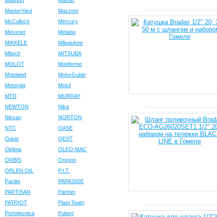
Masport
Master
MasterYard
Mazzoni
McCulloch
Mercury
Messner
Metabo
MIKKELE
Milwaukee
Mitech
MITSUBA
MOLOT
Monferme
Motoland
MotorGuide
Motorola
Motul
MTD
MURRAY
NEWTON
Nika
Nissan
NORTON
NTC
OASE
Oasis
OEST
Oklima
OLEO-MAC
ORBIS
Oregon
ORLEN OIL
P.I.T.
Paclite
PARKSIDE
PARTISAN
Partner
PATRIOT
Plast Team
Portotecnica
Pubert