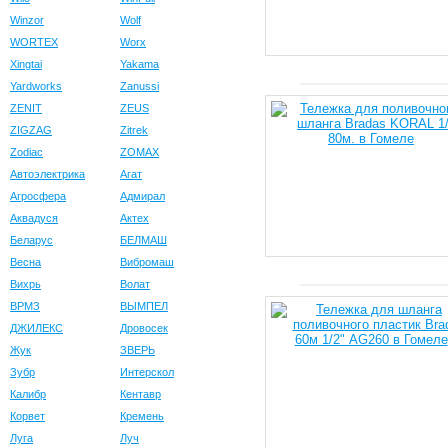
Winzor
Wolf
WORTEX
Worx
Xingtai
Yakama
Yardworks
Zanussi
ZENIT
ZEUS
ZIGZAG
Zitrek
Zodiac
ZOMAX
Автоэлектрика
Агат
Агросфера
Адмирал
Аквадуся
Актех
Беларус
БЕЛМАШ
Весна
Вибромаш
Вихрь
Волат
ВРМЗ
ВЫМПЕЛ
ДЖИЛЕКС
Дровосек
Жук
ЗВЕРЬ
Зубр
Интерскол
Калибр
Кентавр
Корвет
Кремень
Луга
Луч