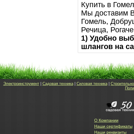
Купить в Гомел
Мы доставим В
Гомель, Добру
Речица, Рогаче
1) Удобно выб
шлангов на са
Электроинструмент
|
Садовая техника
|
Силовая техника
|
Строительно
Поли
О Компании
Наши сертификаты
Наши реквизиты