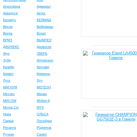
Агросфера
Адмирал
Аквадуся
Актех
Беларус
БЕЛМАШ
Весна
Вибромаш
Вихрь
Волат
ВРМЗ
ВЫМПЕЛ
ДЖИЛЕКС
Дровосек
Жук
ЗВЕРЬ
Зубр
Интерскол
Калибр
Кентавр
Корвет
Кремень
Луга
Луч
МАГНУМ
МЕГЕОН
Метлес
Милан
МИСОМ
Мобил-К
Мотор Сiч
МТХ
Нева
ОЛЬСА
Парма
Посейдон
Ресанта
Родничок
Ручеек
Салют