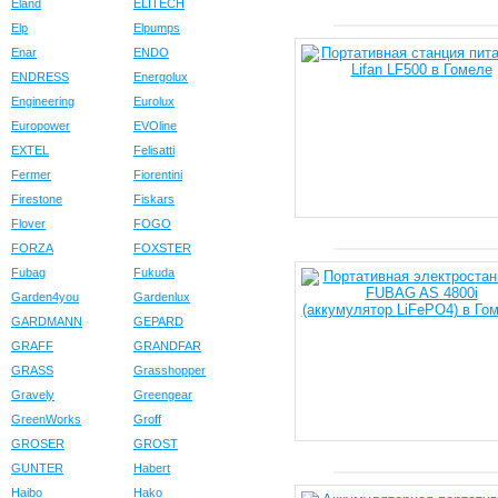
Eland
ELITECH
Elp
Elpumps
Enar
ENDO
ENDRESS
Energolux
Engineering
Eurolux
Europower
EVOline
EXTEL
Felisatti
Fermer
Fiorentini
Firestone
Fiskars
Flover
FOGO
FORZA
FOXSTER
Fubag
Fukuda
Garden4you
Gardenlux
GARDMANN
GEPARD
GRAFF
GRANDFAR
GRASS
Grasshopper
Gravely
Greengear
GreenWorks
Groff
GROSER
GROST
GUNTER
Habert
Haibo
Hako