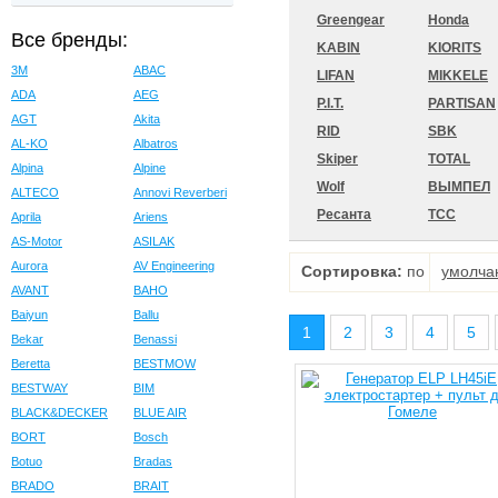
Greengear
Honda
Все бренды:
KABIN
KIORITS
3M
ABAC
LIFAN
MIKKELE
ADA
AEG
P.I.T.
PARTISAN
AGT
Akita
RID
SBK
AL-KO
Albatros
Skiper
TOTAL
Alpina
Alpine
Wolf
ВЫМПЕЛ
ALTECO
Annovi Reverberi
Ресанта
ТСС
Aprila
Ariens
AS-Motor
ASILAK
Aurora
AV Engineering
Сортировка:
по
умолча
AVANT
BAHO
Baiyun
Ballu
1
2
3
4
5
Bekar
Benassi
Beretta
BESTMOW
BESTWAY
BIM
BLACK&DECKER
BLUE AIR
BORT
Bosch
Botuo
Bradas
BRADO
BRAIT