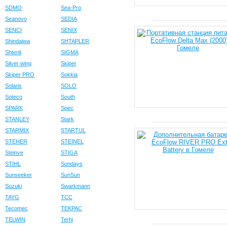
SDMO
Sea-Pro
Seanovo
SEDIA
SENCI
SENIX
Shindaiwa
SHTAPLER
Shtenli
SIGMA
Silver wing
Skiper
Skiper PRO
Sokkia
Solaris
SOLO
Soteco
South
SPARK
Spec
STANLEY
Stark
STARMIX
STARTUL
STEHER
STEINEL
Steinve
STIGA
STIHL
Sundays
Sunseeker
SunSun
Suzuki
Swarkmann
TAYG
TCC
Tecomec
TEKPAC
TELWIN
Terhi