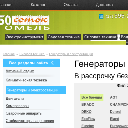
лавная
Каталог
Оплата
Доставка
395-
(17)
Электроинструмент
Садовая техника
Силовая техника
Вод
Главная
→
Силовая техника
→
Генераторы и электростанции
Генераторы 
Все разделы сайта
Активный отдых
В рассрочку бе
Климатическая техника
Филь
Генераторы и электростанции
Все бренды
AGT
Двигатели
BRADO
CHAMPIO
Компрессоры
DEKO
Denzel
Сварочные аппараты
EcoFlow
Eland
Стабилизаторы напряжения
Eurolux
Europower