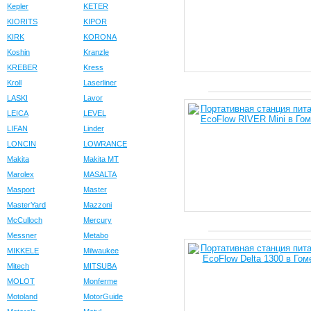
Kepler
KETER
KIORITS
KIPOR
KIRK
KORONA
Koshin
Kranzle
KREBER
Kress
Kroll
Laserliner
LASKI
Lavor
LEICA
LEVEL
LIFAN
Linder
LONCIN
LOWRANCE
Makita
Makita MT
Marolex
MASALTA
Masport
Master
MasterYard
Mazzoni
McCulloch
Mercury
Messner
Metabo
MIKKELE
Milwaukee
Mitech
MITSUBA
MOLOT
Monferme
Motoland
MotorGuide