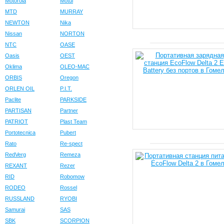
Motorola
Motul
MTD
MURRAY
NEWTON
Nika
Nissan
NORTON
NTC
OASE
Oasis
OEST
Oklima
OLEO-MAC
ORBIS
Oregon
ORLEN OIL
P.I.T.
Paclite
PARKSIDE
PARTISAN
Partner
PATRIOT
Plast Team
Portotecnica
Pubert
Rato
Re-spect
RedVerg
Remeza
REXANT
Rezer
RID
Robomow
RODEO
Rossel
RUSSLAND
RYOBI
Samurai
SAS
SBK
SCORPION