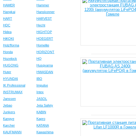
HAMER
Hammer
Hangkai
Hanskonner
HART
HARVEST
HDC
Hecht
Hidea
HIGHTOP
HiKOKI
HOEGERT
Holzfforma
Homelite
Honda
HORIZONT
Hozelock
HQ
HUGONG
Husqvarna
Huter
HWASDAN
HYUNDAI
IBO
IK Professional
Impulse
INSTRUMAX
Intex
Janssen
JASOL
Jebao
Jeta Safety
Junkers
KABIN
Kangye
Kapro
Karcher
KATANA
KAUFMANN
Kawashima