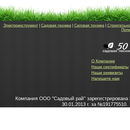
Электроинструмент
|
Садовая техника
|
Силовая техника
|
Строительно
Поли
О Компании
Наши сертификаты
Наши реквизиты
Напишите нам
Компания ООО "Садовый рай" зарегистрирована 
30.01.2013 г. за №191775510.
Зарегистрирован в Торговом реестре 28.02.2013 г. 
Как это работает
до 20:00 пн-пт, с 10:00 до 16:00 
1. Заказываю товар
2. Полу