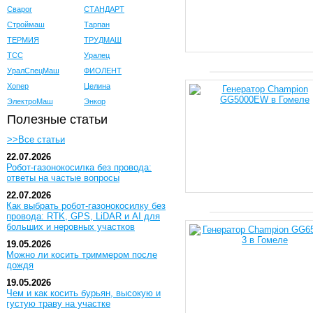
Сварог
СТАНДАРТ
Строймаш
Тарпан
ТЕРМИЯ
ТРУДМАШ
ТСС
Уралец
УралСпецМаш
ФИОЛЕНТ
Хопер
Целина
ЭлектроМаш
Энкор
Полезные статьи
>>Все статьи
22.07.2026
Робот-газонокосилка без провода:
ответы на частые вопросы
22.07.2026
Как выбрать робот-газонокосилку без
провода: RTK, GPS, LiDAR и AI для
больших и неровных участков
19.05.2026
Можно ли косить триммером после
дождя
19.05.2026
Чем и как косить бурьян, высокую и
густую траву на участке