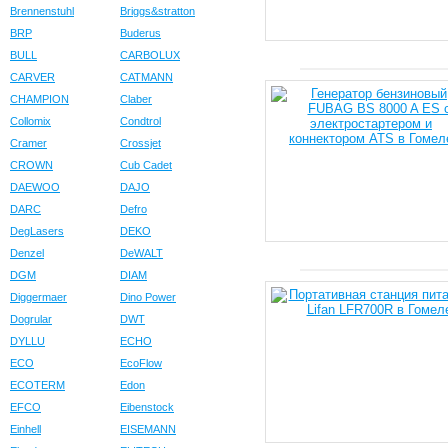
Brennenstuhl
Briggs&stratton
BRP
Buderus
BULL
CARBOLUX
CARVER
CATMANN
CHAMPION
Claber
Collomix
Condtrol
Cramer
Crossjet
CROWN
Cub Cadet
DAEWOO
DAJO
DARC
Defro
DegLasers
DEKO
Denzel
DeWALT
DGM
DIAM
Diggermaer
Dino Power
Dogrular
DWT
DYLLU
ECHO
ECO
EcoFlow
ECOTERM
Edon
EFCO
Eibenstock
Einhell
EISEMANN