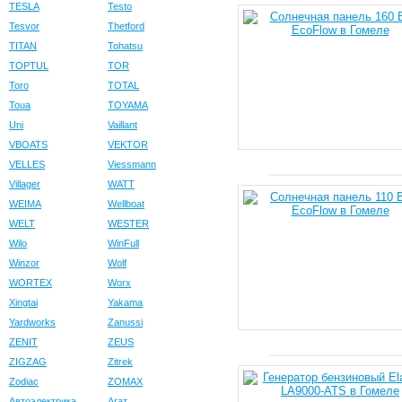
TESLA
Testo
Tesvor
Thetford
TITAN
Tohatsu
TOPTUL
TOR
Toro
TOTAL
Toua
TOYAMA
Uni
Vaillant
VBOATS
VEKTOR
VELLES
Viessmann
Villager
WATT
WEIMA
Wellboat
WELT
WESTER
Wilo
WinFull
Winzor
Wolf
WORTEX
Worx
Xingtai
Yakama
Yardworks
Zanussi
ZENIT
ZEUS
ZIGZAG
Zitrek
Zodiac
ZOMAX
Автоэлектрика
Агат