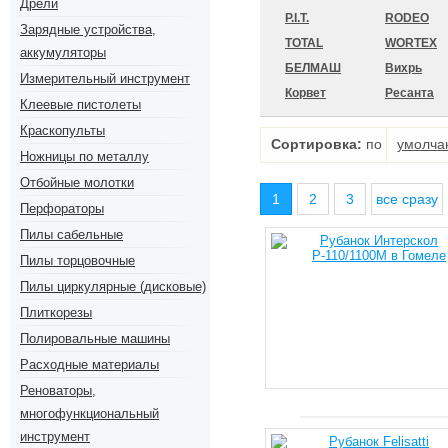
Дрели
P.I.T.
RODEO
Зарядные устройства,
TOTAL
WORTEX
аккумуляторы
БЕЛМАШ
Вихрь
Измерительный инструмент
Корвет
Ресанта
Клеевые пистолеты
Краскопульты
Сортировка:
по
умолча
Ножницы по металлу
Отбойные молотки
1
2
3
все сразу
Перфораторы
Пилы сабельные
Пилы торцовочные
Пилы циркулярные (дисковые)
Плиткорезы
Полировальные машины
Расходные материалы
Реноваторы,
многофункциональный
инструмент