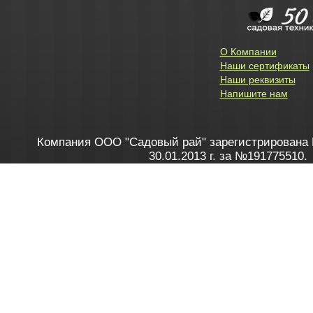
О Компании
Наши сертификаты
Наши реквизиты
Напишите нам
Компания ООО "Садовый рай" зарегистрирована 
30.01.2013 г. за №191775510.
Зарегистрирован в Торговом реестре 28.02.2013 г. 
Как это работает
до 20:00 пн-пт, с 10:00 до 16:00 
1. Заказываю товар
2. Полу
в Контакт центре
Заби
8 801 100 45 46
Мне 
Бела
e-mail
skype
Посмо
На сайте через корзину
Online-консультант