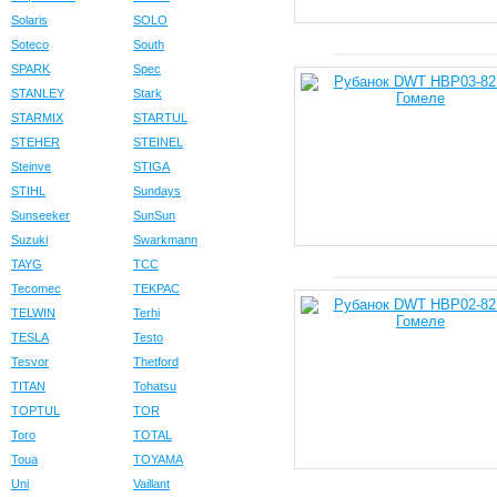
Solaris
SOLO
Soteco
South
SPARK
Spec
STANLEY
Stark
STARMIX
STARTUL
STEHER
STEINEL
Steinve
STIGA
STIHL
Sundays
Sunseeker
SunSun
Suzuki
Swarkmann
TAYG
TCC
Tecomec
TEKPAC
TELWIN
Terhi
TESLA
Testo
Tesvor
Thetford
TITAN
Tohatsu
TOPTUL
TOR
Toro
TOTAL
Toua
TOYAMA
Uni
Vaillant