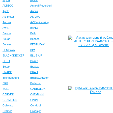
Alpina
Alpine
ALTECO
Annovi Reverberi
Aprila
Ariens
AS-Motor
ASILAK
Aurora
AV Engineering
AVANT
BAHO
Baiyun
Ballu
Bekar
Benassi
Beretta
BESTMOW
BESTWAY
BIM
BLACK&DECKER
BLUE AIR
BORT
Bosch
Botuo
Bradas
BRADO
BRAIT
Brennenstuhl
Briggs&stratton
BRP
Buderus
BULL
CARBOLUX
CARVER
CATMANN
CHAMPION
Claber
Collomix
Condtrol
Cramer
Crossjet