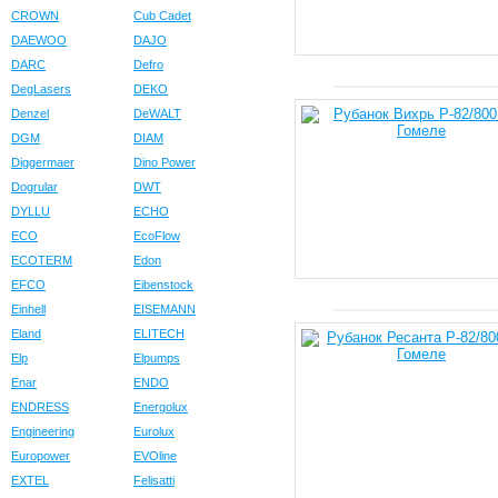
CROWN
Cub Cadet
DAEWOO
DAJO
DARC
Defro
DegLasers
DEKO
Denzel
DeWALT
DGM
DIAM
Diggermaer
Dino Power
Dogrular
DWT
DYLLU
ECHO
ECO
EcoFlow
ECOTERM
Edon
EFCO
Eibenstock
Einhell
EISEMANN
Eland
ELITECH
Elp
Elpumps
Enar
ENDO
ENDRESS
Energolux
Engineering
Eurolux
Europower
EVOline
EXTEL
Felisatti