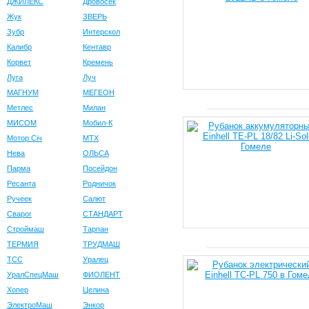
ДЖИЛЕКС
Дровосек
Жук
ЗВЕРЬ
Зубр
Интерскол
Калибр
Кентавр
Корвет
Кремень
Луга
Луч
МАГНУМ
МЕГЕОН
Метлес
Милан
МИСОМ
Мобил-К
Мотор Сiч
МТХ
Нева
ОЛЬСА
Парма
Посейдон
Ресанта
Родничок
Ручеек
Салют
Сварог
СТАНДАРТ
Строймаш
Тарпан
ТЕРМИЯ
ТРУДМАШ
ТСС
Уралец
УралСпецМаш
ФИОЛЕНТ
Хопер
Целина
ЭлектроМаш
Энкор