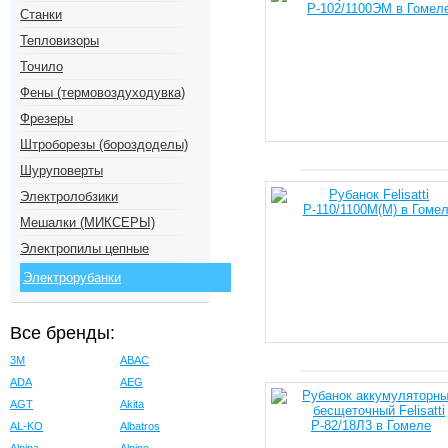
Станки
Тепловизоры
Точило
Фены (термовоздуходувка)
Фрезеры
Штроборезы (бороздоделы)
Шуруповерты
Электролобзики
Мешалки (МИКСЕРЫ)
Электропилы цепные
Электрорубанки
Все бренды:
3M
ABAC
ADA
AEG
AGT
Akita
AL-KO
Albatros