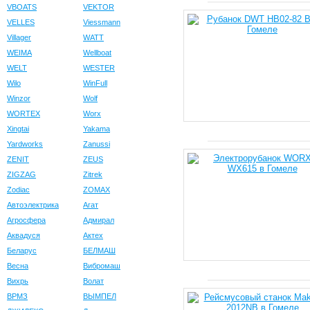
VBOATS
VEKTOR
VELLES
Viessmann
Villager
WATT
WEIMA
Wellboat
WELT
WESTER
Wilo
WinFull
Winzor
Wolf
WORTEX
Worx
Xingtai
Yakama
Yardworks
Zanussi
ZENIT
ZEUS
ZIGZAG
Zitrek
Zodiac
ZOMAX
Автоэлектрика
Агат
Агросфера
Адмирал
Аквадуся
Актех
Беларус
БЕЛМАШ
Весна
Вибромаш
Вихрь
Волат
ВРМЗ
ВЫМПЕЛ