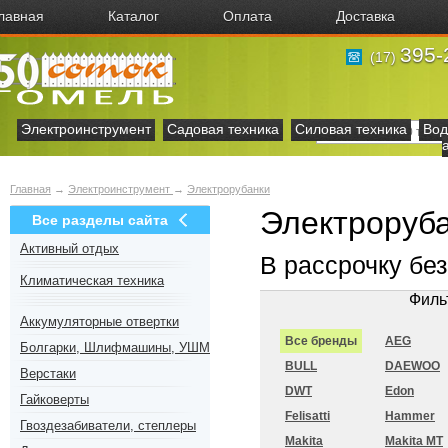
лавная
Каталог
Оплата
Доставка
395-
(17)
Электроинструмент
Садовая техника
Силовая техника
Вод
Главная
→
Электроинструмент
→
Электрорубанки
Электроруба
Все разделы сайта
Активный отдых
В рассрочку бе
Климатическая техника
Филь
Аккумуляторные отвертки
Все бренды
AEG
Болгарки, Шлифмашины, УШМ
BULL
DAEWOO
Верстаки
DWT
Edon
Гайковерты
Felisatti
Hammer
Гвоздезабиватели, степлеры
Makita
Makita MT