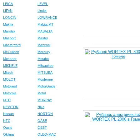
LEICA
LEVEL
LIFAN
Linder
LONCIN
LOWRANCE
Makita
Makita MT
Marolex
MASALTA
Masport
Master
MasterYard
Mazzoni
McCulloch
Mercury
Messner
Metabo
MIKKELE
Milwaukee
Mitech
MITSUBA
MOLOT
Monferme
Motoland
MotorGuide
Motorola
Motul
MTD
MURRAY
NEWTON
Nika
Nissan
NORTON
NTC
OASE
Oasis
OEST
Oklima
OLEO-MAC