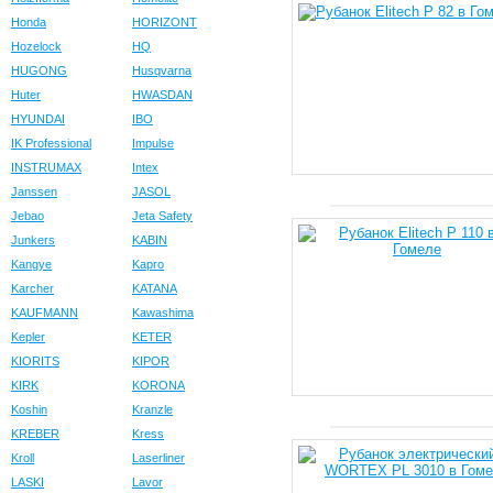
Honda
HORIZONT
Hozelock
HQ
HUGONG
Husqvarna
Huter
HWASDAN
HYUNDAI
IBO
IK Professional
Impulse
INSTRUMAX
Intex
Janssen
JASOL
Jebao
Jeta Safety
Junkers
KABIN
Kangye
Kapro
Karcher
KATANA
KAUFMANN
Kawashima
Kepler
KETER
KIORITS
KIPOR
KIRK
KORONA
Koshin
Kranzle
KREBER
Kress
Kroll
Laserliner
LASKI
Lavor