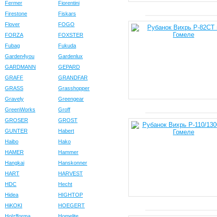
Fermer
Fiorentini
Firestone
Fiskars
Flover
FOGO
FORZA
FOXSTER
Fubag
Fukuda
Garden4you
Gardenlux
GARDMANN
GEPARD
GRAFF
GRANDFAR
GRASS
Grasshopper
Gravely
Greengear
GreenWorks
Groff
GROSER
GROST
GUNTER
Habert
Haibo
Hako
HAMER
Hammer
Hangkai
Hanskonner
HART
HARVEST
HDC
Hecht
Hidea
HIGHTOP
HiKOKI
HOEGERT
Holzfforma
Homelite