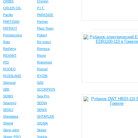
ORBIS
Oregon
ORLEN OIL
P.I.T.
Paclite
PARKSIDE
PARTISAN
Partner
PATRIOT
Plast Team
Portotecnica
Pubert
Rato
Re-spect
RedVerg
Remeza
REXANT
Rezer
RID
Robomow
RODEO
Rossel
RUSSLAND
RYOBI
Samurai
SAS
SBK
SCORPION
SDMO
Sea-Pro
Seanovo
SEDIA
SENCI
SENIX
Shindaiwa
SHTAPLER
Shtenli
SIGMA
Silver wing
Skiper
Skiper PRO
Sokkia