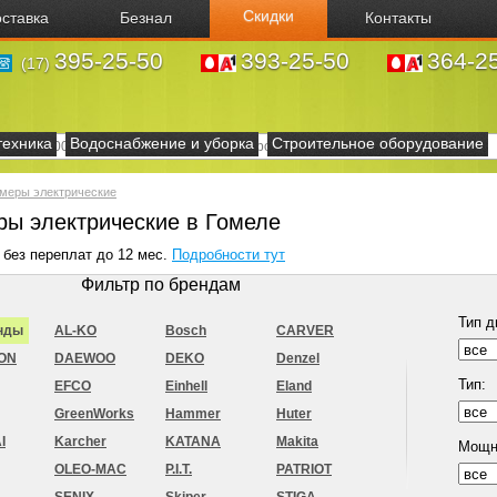
Скидки
ставка
Безнал
Контакты
395-25-50
393-25-50
364-2
(17)
техника
Водоснабжение и уборка
Строительное оборудование
меры электрические
ы электрические в Гомеле
 без переплат до 12 мес.
Подробности тут
Фильтр по брендам
Тип д
нды
AL-KO
Bosch
CARVER
ON
DAEWOO
DEKO
Denzel
Тип:
EFCO
Einhell
Eland
GreenWorks
Hammer
Huter
I
Karcher
KATANA
Makita
Мощн
OLEO-MAC
P.I.T.
PATRIOT