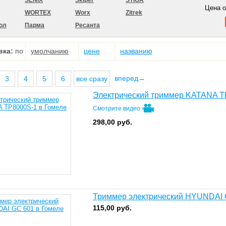
SENIX
Skiper
STIGA
Цена 
WORTEX
Worx
Zitrek
ол
Парма
Ресанта
вка:
по
умолчанию
цене
названию
вперед→
3
4
5
6
все сразу
Электрический триммер KATANA T
Смотрите видео
298,00
руб.
Триммер электрический HYUNDAI 
115,00
руб.