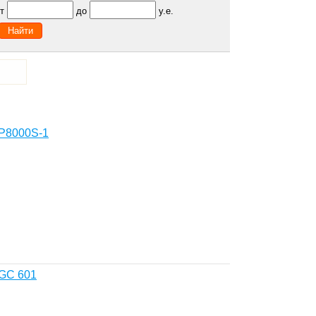
от
до
у.е.
P8000S-1
GC 601