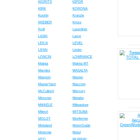
KIORITS
KIPOR
KIRK
KORONA
Koshin
Kranzle
KREBER
Kress
Kroll
Laserliner
LASKI
Lavor
LEICA
LEVEL
LIFAN
Linder
LONCIN
LOWRANCE
Makita
Makita MT
Marolex
MASALTA
Masport
Master
MasterYard
Mazzoni
McCulloch
Mercury
Messner
Metabo
MIKKELE
Milwaukee
Mitech
MITSUBA
MOLOT
Monferme
Motoland
MotorGuide
Motorola
Motul
MTD
MURRAY