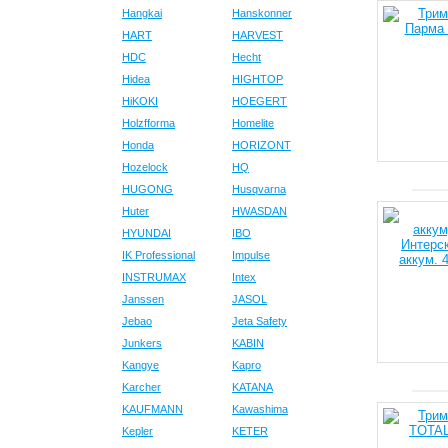
Hangkai
Hanskonner
HART
HARVEST
HDC
Hecht
Hidea
HIGHTOP
HiKOKI
HOEGERT
Holzfforma
Homelite
Honda
HORIZONT
Hozelock
HQ
HUGONG
Husqvarna
Huter
HWASDAN
HYUNDAI
IBO
IK Professional
Impulse
INSTRUMAX
Intex
Janssen
JASOL
Jebao
Jeta Safety
Junkers
KABIN
Kangye
Kapro
Karcher
KATANA
KAUFMANN
Kawashima
Kepler
KETER