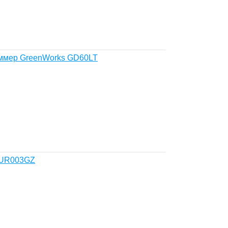
ммер GreenWorks GD60LT
 UR003GZ