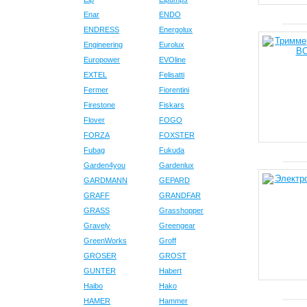
Enar
ENDO
ENDRESS
Energolux
Engineering
Eurolux
Europower
EVOline
EXTEL
Felisatti
Fermer
Fiorentini
Firestone
Fiskars
Flover
FOGO
FORZA
FOXSTER
Fubag
Fukuda
Garden4you
Gardenlux
GARDMANN
GEPARD
GRAFF
GRANDFAR
GRASS
Grasshopper
Gravely
Greengear
GreenWorks
Groff
GROSER
GROST
GUNTER
Habert
Haibo
Hako
HAMER
Hammer