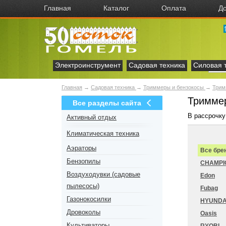
Главная
Каталог
Оплата
До
Электроинструмент
Садовая техника
Силовая 
Главная
→
Садовая техника
→
Триммеры и бензокосы
→
Трим
Триммер
Все разделы сайта
В рассрочку
Активный отдых
Климатическая техника
Аэраторы
Все бре
Бензопилы
CHAMPI
Воздуходувки (садовые
Edon
пылесосы)
Fubag
Газонокосилки
HYUNDA
Дровоколы
Oasis
Культиваторы