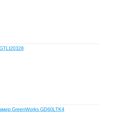
GTLI20328
иммер GreenWorks GD60LTK4