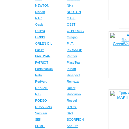
NEWTON
Nika
Nissan
NORTON
NTC
OASE
Oasis
OEST
Oklima
OLEO-MAC
ORBIS
Oregon
ORLEN OIL
P.I.T.
Paclite
PARKSIDE
PARTISAN
Partner
PATRIOT
Plast Team
Portotecnica
Pubert
Rato
Re-spect
RedVerg
Remeza
REXANT
Rezer
RID
Robomow
RODEO
Rossel
RUSSLAND
RYOBI
Samurai
SAS
SBK
SCORPION
SDMO
Sea-Pro