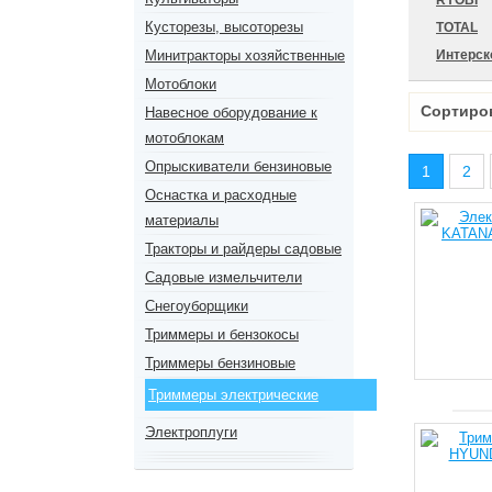
RYOBI
Кусторезы, высоторезы
TOTAL
Минитракторы хозяйственные
Интерск
Мотоблоки
Сортиро
Навесное оборудование к
мотоблокам
Опрыскиватели бензиновые
1
2
Оснастка и расходные
материалы
Тракторы и райдеры садовые
Садовые измельчители
Снегоуборщики
Триммеры и бензокосы
Триммеры бензиновые
Триммеры электрические
Электроплуги