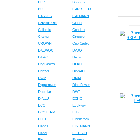
BRP
Buderus
BULL
CARBOLUX
CARVER
CATMANN
CHAMPION
Claber
Collomix
Condtrol
Cramer
Crossjet
CROWN
Cub Cadet
DAEWOO
DAJO
DARC
Defro
DegLasers
DEKO
Denzel
DeWALT
DGM
DIAM
Diggermaer
Dino Power
Dogrular
DWT
DYLLU
ECHO
ECO
EcoFlow
ECOTERM
Edon
EFCO
Eibenstock
Einhell
EISEMANN
Eland
ELITECH
Elp
Elpumps