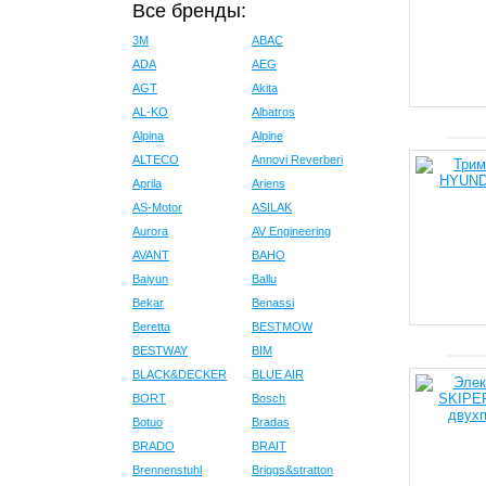
Все бренды:
3M
ABAC
ADA
AEG
AGT
Akita
AL-KO
Albatros
Alpina
Alpine
ALTECO
Annovi Reverberi
Aprila
Ariens
AS-Motor
ASILAK
Aurora
AV Engineering
AVANT
BAHO
Baiyun
Ballu
Bekar
Benassi
Beretta
BESTMOW
BESTWAY
BIM
BLACK&DECKER
BLUE AIR
BORT
Bosch
Botuo
Bradas
BRADO
BRAIT
Brennenstuhl
Briggs&stratton