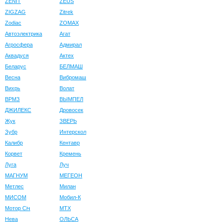
ZENIT
ZEUS
ZIGZAG
Zitrek
Zodiac
ZOMAX
Автоэлектрика
Агат
Агросфера
Адмирал
Аквадуся
Актех
Беларус
БЕЛМАШ
Весна
Вибромаш
Вихрь
Волат
ВРМЗ
ВЫМПЕЛ
ДЖИЛЕКС
Дровосек
Жук
ЗВЕРЬ
Зубр
Интерскол
Калибр
Кентавр
Корвет
Кремень
Луга
Луч
МАГНУМ
МЕГЕОН
Метлес
Милан
МИСОМ
Мобил-К
Мотор Сiч
МТХ
Нева
ОЛЬСА