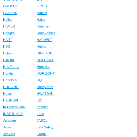
GROSER
GROST
GUNTER
Habert
Haibo
Hako
HAMER
Hammer
Hangkai
Hanskonner
HART
HARVEST
HDC
Hecht
Hidea
HIGHTOP
HiKOKI
HOEGERT
Holzfforma
Homelite
Honda
HORIZONT
Hozelock
HQ
HUGONG
Husqvarna
Huter
HWASDAN
HYUNDAI
IBO
IK Professional
Impulse
INSTRUMAX
Intex
Janssen
JASOL
Jebao
Jeta Safety
Junkers
KABIN