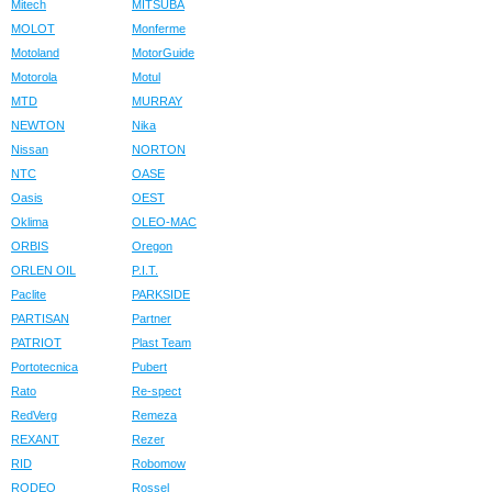
Mitech
MITSUBA
MOLOT
Monferme
Motoland
MotorGuide
Motorola
Motul
MTD
MURRAY
NEWTON
Nika
Nissan
NORTON
NTC
OASE
Oasis
OEST
Oklima
OLEO-MAC
ORBIS
Oregon
ORLEN OIL
P.I.T.
Paclite
PARKSIDE
PARTISAN
Partner
PATRIOT
Plast Team
Portotecnica
Pubert
Rato
Re-spect
RedVerg
Remeza
REXANT
Rezer
RID
Robomow
RODEO
Rossel