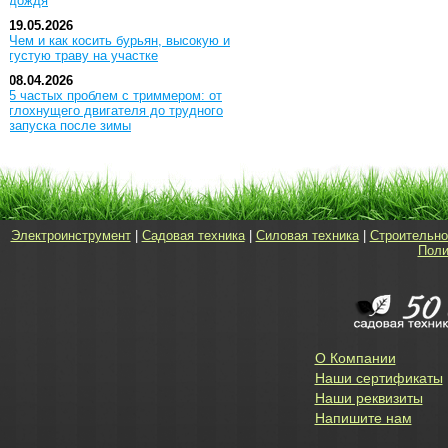
дождя
19.05.2026
Чем и как косить бурьян, высокую и
густую траву на участке
08.04.2026
5 частых проблем с триммером: от
глохнущего двигателя до трудного
запуска после зимы
Электроинструмент
|
Садовая техника
|
Силовая техника
|
Строительно
Поли
О Компании
Наши сертификаты
Наши реквизиты
Напишите нам