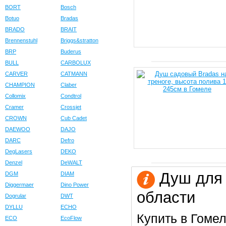
BORT
Bosch
Botuo
Bradas
BRADO
BRAIT
Brennenstuhl
Briggs&stratton
BRP
Buderus
BULL
CARBOLUX
CARVER
CATMANN
CHAMPION
Claber
Collomix
Condtrol
Cramer
Crossjet
CROWN
Cub Cadet
DAEWOO
DAJO
DARC
Defro
DegLasers
DEKO
Denzel
DeWALT
Душ для 
DGM
DIAM
Diggermaer
Dino Power
области
Dogrular
DWT
DYLLU
ECHO
Купить в Гомел
ECO
EcoFlow