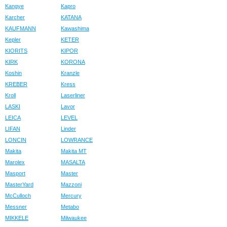
Kangye
Kapro
Karcher
KATANA
KAUFMANN
Kawashima
Kepler
KETER
KIORITS
KIPOR
KIRK
KORONA
Koshin
Kranzle
KREBER
Kress
Kroll
Laserliner
LASKI
Lavor
LEICA
LEVEL
LIFAN
Linder
LONCIN
LOWRANCE
Makita
Makita MT
Marolex
MASALTA
Masport
Master
MasterYard
Mazzoni
McCulloch
Mercury
Messner
Metabo
MIKKELE
Milwaukee