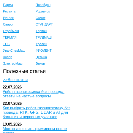
Парма
Посейдон
Ресанта
Родничок
Ручеек
Салют
Сварог
СТАНДАРТ
Строймаш
Тарпан
ТЕРМИЯ
ТРУДМАШ
ТСС
Уралец
УралСпецМаш
ФИОЛЕНТ
Хопер
Целина
ЭлектроМаш
Энкор
Полезные статьи
>>Все статьи
22.07.2026
Робот-газонокосилка без провода:
ответы на частые вопросы
22.07.2026
Как выбрать робот-газонокосилку без
провода: RTK, GPS, LiDAR и AI для
больших и неровных участков
19.05.2026
Можно ли косить триммером после