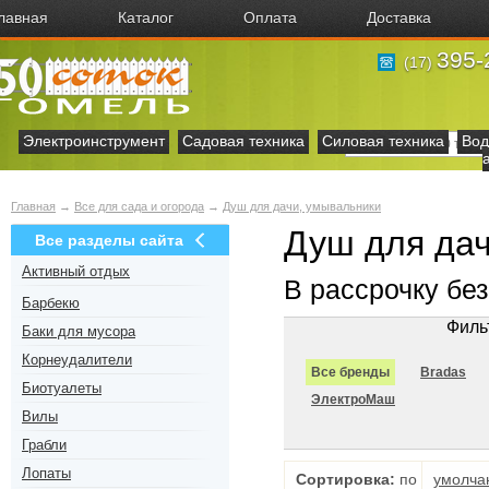
лавная
Каталог
Оплата
Доставка
395-
(17)
Электроинструмент
Садовая техника
Силовая техника
Вод
Главная
→
Все для сада и огорода
→
Душ для дачи, умывальники
Душ для дач
Все разделы сайта
Активный отдых
В рассрочку бе
Барбекю
Филь
Баки для мусора
Корнеудалители
Все бренды
Bradas
Биотуалеты
ЭлектроМаш
Вилы
Грабли
Лопаты
Сортировка:
по
умолча