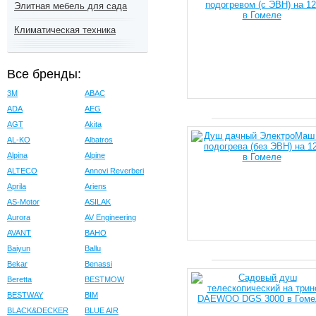
Элитная мебель для сада
Климатическая техника
Все бренды:
3M
ABAC
ADA
AEG
AGT
Akita
AL-KO
Albatros
Alpina
Alpine
ALTECO
Annovi Reverberi
Aprila
Ariens
AS-Motor
ASILAK
Aurora
AV Engineering
AVANT
BAHO
Baiyun
Ballu
Bekar
Benassi
Beretta
BESTMOW
BESTWAY
BIM
BLACK&DECKER
BLUE AIR