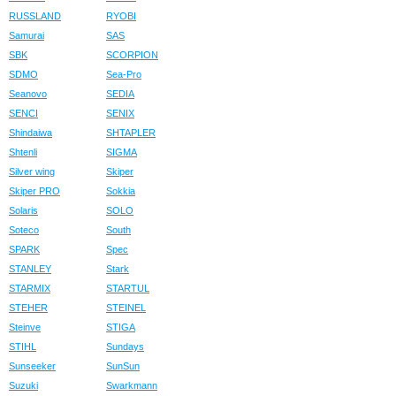
RUSSLAND
RYOBI
Samurai
SAS
SBK
SCORPION
SDMO
Sea-Pro
Seanovo
SEDIA
SENCI
SENIX
Shindaiwa
SHTAPLER
Shtenli
SIGMA
Silver wing
Skiper
Skiper PRO
Sokkia
Solaris
SOLO
Soteco
South
SPARK
Spec
STANLEY
Stark
STARMIX
STARTUL
STEHER
STEINEL
Steinve
STIGA
STIHL
Sundays
Sunseeker
SunSun
Suzuki
Swarkmann