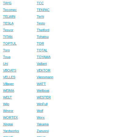
TAYG
TCC
Tecomec
TEKPAC
TELWIN
Terhi
TESLA
Testo
Tesvor
Thetford
TITAN
Tohatsu
TOPTUL
TOR
Toro
TOTAL
Toua
TOYAMA
Uni
Vaillant
VBOATS
VEKTOR
VELLES
Viessmann
Villager
WATT
WEIMA
Wellboat
WELT
WESTER
Wilo
WinFull
Winzor
Wolf
WORTEX
Worx
Xingtai
Yakama
Yardworks
Zanussi