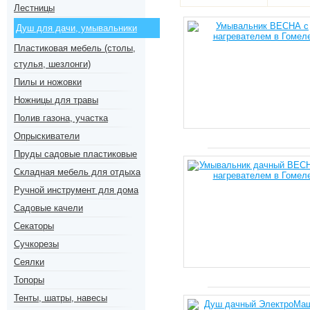
Лестницы
Душ для дачи, умывальники
Пластиковая мебель (столы,
стулья, шезлонги)
Пилы и ножовки
Ножницы для травы
Полив газона, участка
Опрыскиватели
Пруды садовые пластиковые
Складная мебель для отдыха
Ручной инструмент для дома
Садовые качели
Секаторы
Сучкорезы
Сеялки
Топоры
Тенты, шатры, навесы