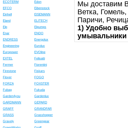
Мы доставим В
ECOTERM
Edon
EFCO
Eibenstock
Ветка, Гомель
Einhell
EISEMANN
Паричи, Речица
Eland
ELITECH
1) Удобно выб
Elp
Elpumps
Enar
ENDO
умывальники 
ENDRESS
Energolux
Engineering
Eurolux
Europower
EVOline
EXTEL
Felisatti
Fermer
Fiorentini
Firestone
Fiskars
Flover
FOGO
FORZA
FOXSTER
Fubag
Fukuda
Garden4you
Gardenlux
GARDMANN
GEPARD
GRAFF
GRANDFAR
GRASS
Grasshopper
Gravely
Greengear
GreenWorks
Groff