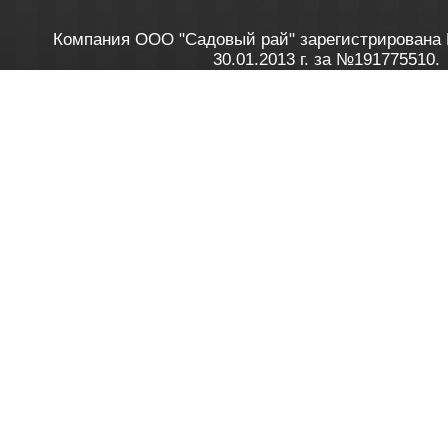
Компания ООО "Садовый рай" зарегистрирована 
30.01.2013 г. за №191775510.
Зарегистрирован в Торговом реестре 28.02.2013 г. 
Как это работает
до 20:00 пн-пт, с 10:00 до 16:00 
1. Заказываю товар
2. Полу
в Контакт центре
Заби
8 801 100 45 46
Мне 
Бела
e-mail
skype
Посмо
На сайте через корзину
Online-консультант