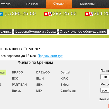
Скидки
ставка
Безнал
Контакты
395-25-50
393-25-50
364-2
(17)
техника
Водоснабжение и уборка
Строительное оборудование
мешалки в Гомеле
 без переплат до 12 мес.
Подробности тут
Фильтр по брендам
Полн
нды
BRADO
DAEWOO
Denzel
ECO
Eland
KIRK
Мощн
E
PARTISAN
SBK
Skiper
Вихрь
МТХ
Строймаш
Цена 