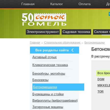
Главная
Каталог
Оплата
До
Электроинструмент
Садовая техника
Силовая 
Главная
→
Строительное оборудование
→
Бетономешалки
Бетоно
Все разделы сайта
В рассрочку
Активный отдых
Климатическая техника
Все бре
Бензобуры, мотобуры
DGM
Бензорезы
MIKKEL
Бетономешалки
TOR
Бурмашины и стойки
Виброплиты (вибротрамбовки)
Затирочные машины