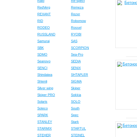
Rato
Re-spect
RedVerg
Remeza
REXANT
Rezer
RID
Robomow
RODEO
Rossel
RUSSLAND
RYOBI
Samurai
SAS
SBK
SCORPION
SDMO
Sea-Pro
Seanovo
SEDIA
SENCI
SENIX
Shindaiwa
SHTAPLER
Shtenli
SIGMA
Silver wing
Skiper
Skiper PRO
Sokkia
Solaris
SOLO
Soteco
South
SPARK
Spec
STANLEY
Stark
STARMIX
STARTUL
STEHER
STEINEL