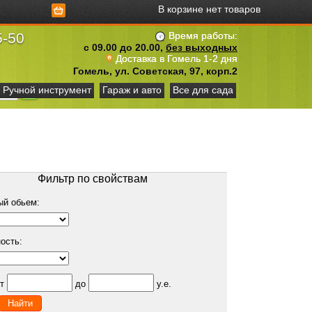
В корзине нет товаров
5-50
Время работы:
с 09.00 до 20.00,
без выходных
Доставка в Гомель 1-2 дня
Гомель, ул. Советская, 97, корп.2
Ручной инструмент
Гараж и авто
Все для сада
Фильтр по свойствам
ый обьем:
ость:
от
до
у.е.