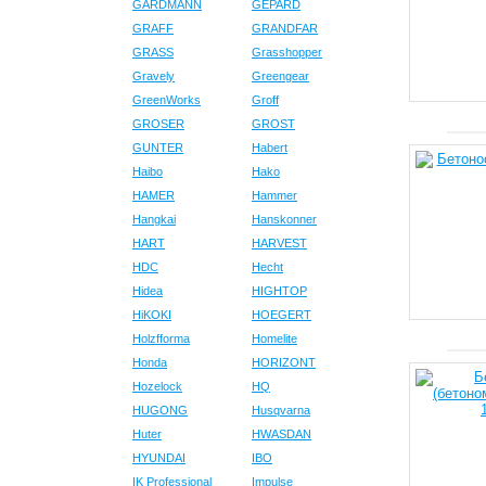
GARDMANN
GEPARD
GRAFF
GRANDFAR
GRASS
Grasshopper
Gravely
Greengear
GreenWorks
Groff
GROSER
GROST
GUNTER
Habert
Haibo
Hako
HAMER
Hammer
Hangkai
Hanskonner
HART
HARVEST
HDC
Hecht
Hidea
HIGHTOP
HiKOKI
HOEGERT
Holzfforma
Homelite
Honda
HORIZONT
Hozelock
HQ
HUGONG
Husqvarna
Huter
HWASDAN
HYUNDAI
IBO
IK Professional
Impulse