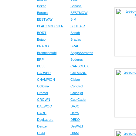
Bekar
Benassi
Beretta
BESTMOW
BESTWAY
BIM
BLACK&DECKER
BLUE AIR
BORT
Bosch
Botuo
Bradas
BRADO
BRAIT
Brennenstuhl
Briggs&stratton
BRP
Buderus
BULL
CARBOLUX
CARVER
CATMANN
CHAMPION
Claber
Collomix
Condtrol
Cramer
Crossjet
CROWN
Cub Cadet
DAEWOO
DAJO
DARC
Defro
DegLasers
DEKO
Denzel
DeWALT
DGM
DIAM