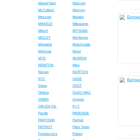
MasterYard
Mazzoni
McCulloch
Mercury
Messner
Metabo
MIKKELE
Milwaukee
Mitech
MITSUBA
MOLOT
Monferme
Motoland
MotorGuide
Motorola
Motul
MTD
MURRAY
NEWTON
Nika
Nissan
NORTON
NTC
OASE
Oasis
OEST
Oklima
OLEO-MAC
ORBIS
Oregon
ORLEN OIL
P.I.T.
Paclite
PARKSIDE
PARTISAN
Partner
PATRIOT
Plast Team
Portotecnica
Pubert