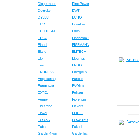
Diggermaer
Dino Power
Dogrular
DWT
DYLLU
ECHO
ECO
EcoFlow
ECOTERM
Edon
EFCO
Eibenstock
Einhell
EISEMANN
Eland
ELITECH
Elp
Elpumps
Enar
ENDO
ENDRESS
Energolux
Engineering
Eurolux
Europower
EVOline
EXTEL
Felisatti
Fermer
Fiorentini
Firestone
Fiskars
Flover
FOGO
FORZA
FOXSTER
Fubag
Fukuda
Garden4you
Gardenlux