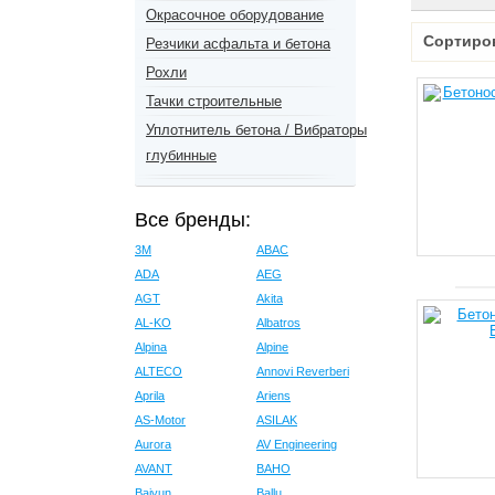
Окрасочное оборудование
Сортиро
Резчики асфальта и бетона
Рохли
Тачки строительные
Уплотнитель бетона / Вибраторы
глубинные
Все бренды:
3M
ABAC
ADA
AEG
AGT
Akita
AL-KO
Albatros
Alpina
Alpine
ALTECO
Annovi Reverberi
Aprila
Ariens
AS-Motor
ASILAK
Aurora
AV Engineering
AVANT
BAHO
Baiyun
Ballu