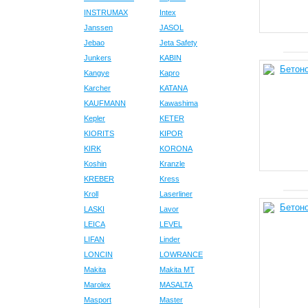
INSTRUMAX
Intex
Janssen
JASOL
Jebao
Jeta Safety
Junkers
KABIN
Kangye
Kapro
Karcher
KATANA
KAUFMANN
Kawashima
Kepler
KETER
KIORITS
KIPOR
KIRK
KORONA
Koshin
Kranzle
KREBER
Kress
Kroll
Laserliner
LASKI
Lavor
LEICA
LEVEL
LIFAN
Linder
LONCIN
LOWRANCE
Makita
Makita MT
Marolex
MASALTA
Masport
Master