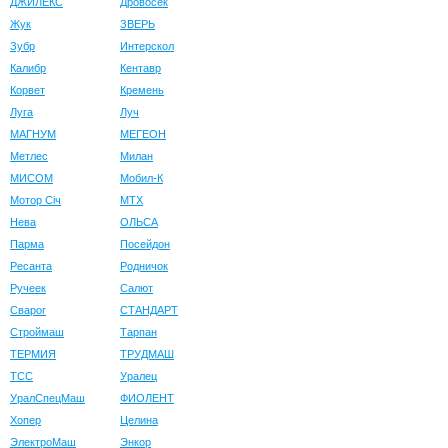
ДЖИЛЕКС
Дровосек
Жук
ЗВЕРЬ
Зубр
Интерскол
Калибр
Кентавр
Корвет
Кремень
Луга
Луч
МАГНУМ
МЕГЕОН
Метлес
Милан
МИСОМ
Мобил-К
Мотор Сiч
МТХ
Нева
ОЛЬСА
Парма
Посейдон
Ресанта
Родничок
Ручеек
Салют
Сварог
СТАНДАРТ
Строймаш
Тарпан
ТЕРМИЯ
ТРУДМАШ
ТСС
Уралец
УралСпецМаш
ФИОЛЕНТ
Хопер
Целина
ЭлектроМаш
Энкор