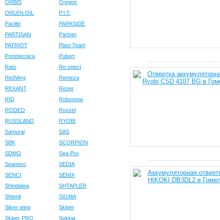
ORBIS
Oregon
ORLEN OIL
P.I.T.
Paclite
PARKSIDE
PARTISAN
Partner
PATRIOT
Plast Team
Portotecnica
Pubert
Rato
Re-spect
RedVerg
Remeza
REXANT
Rezer
RID
Robomow
RODEO
Rossel
RUSSLAND
RYOBI
Samurai
SAS
SBK
SCORPION
SDMO
Sea-Pro
Seanovo
SEDIA
SENCI
SENIX
Shindaiwa
SHTAPLER
Shtenli
SIGMA
Silver wing
Skiper
Skiper PRO
Sokkia