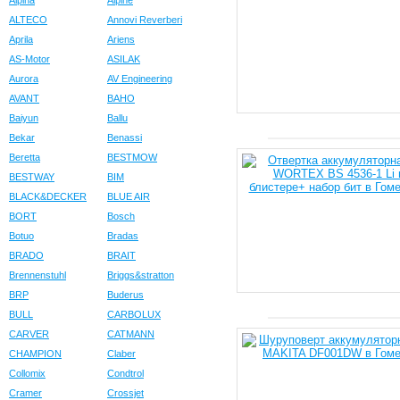
Alpina
Alpine
ALTECO
Annovi Reverberi
Aprila
Ariens
AS-Motor
ASILAK
Aurora
AV Engineering
AVANT
BAHO
Baiyun
Ballu
Bekar
Benassi
Beretta
BESTMOW
BESTWAY
BIM
BLACK&DECKER
BLUE AIR
BORT
Bosch
Botuo
Bradas
BRADO
BRAIT
Brennenstuhl
Briggs&stratton
BRP
Buderus
BULL
CARBOLUX
CARVER
CATMANN
CHAMPION
Claber
Collomix
Condtrol
Cramer
Crossjet