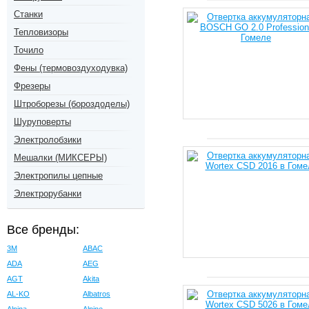
Станки
Тепловизоры
Точило
Фены (термовоздуходувка)
Фрезеры
Штроборезы (бороздоделы)
Шуруповерты
Электролобзики
Мешалки (МИКСЕРЫ)
Электропилы цепные
Электрорубанки
Все бренды:
3M
ABAC
ADA
AEG
AGT
Akita
AL-KO
Albatros