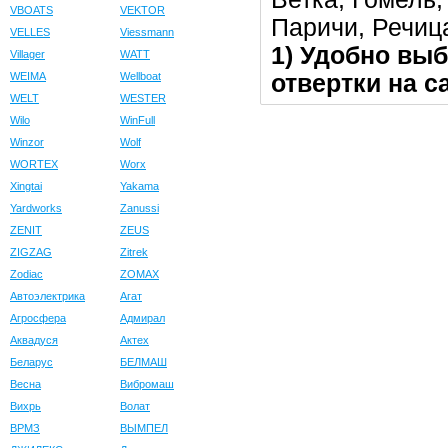
VBOATS
VEKTOR
Паричи, Речица
VELLES
Viessmann
1) Удобно выб
Villager
WATT
отвертки на с
WEIMA
Wellboat
WELT
WESTER
Wilo
WinFull
Winzor
Wolf
WORTEX
Worx
Xingtai
Yakama
Yardworks
Zanussi
ZENIT
ZEUS
ZIGZAG
Zitrek
Zodiac
ZOMAX
Автоэлектрика
Агат
Агросфера
Адмирал
Аквадуся
Актех
Беларус
БЕЛМАШ
Весна
Вибромаш
Вихрь
Волат
ВРМЗ
ВЫМПЕЛ