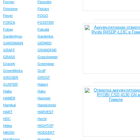
Fermer
Fiorentini
Firestone
Fiskars
Flover
FOGO
FORZA
FOXSTER
Fubag
Fukuda
Garden4you
Gardenlux
GARDMANN
GEPARD
GRAFF
GRANDFAR
GRASS
Grasshopper
Gravely
Greengear
GreenWorks
Groff
GROSER
GROST
GUNTER
Habert
Haibo
Hako
HAMER
Hammer
Hangkai
Hanskonner
HART
HARVEST
HDC
Hecht
Hidea
HIGHTOP
HiKOKI
HOEGERT
Holzfforma
Homelite