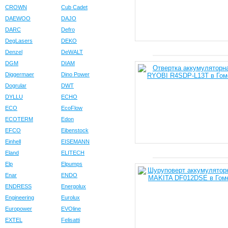
CROWN
Cub Cadet
DAEWOO
DAJO
DARC
Defro
DegLasers
DEKO
Denzel
DeWALT
DGM
DIAM
Diggermaer
Dino Power
Dogrular
DWT
DYLLU
ECHO
ECO
EcoFlow
ECOTERM
Edon
EFCO
Eibenstock
Einhell
EISEMANN
Eland
ELITECH
Elp
Elpumps
Enar
ENDO
ENDRESS
Energolux
Engineering
Eurolux
Europower
EVOline
EXTEL
Felisatti