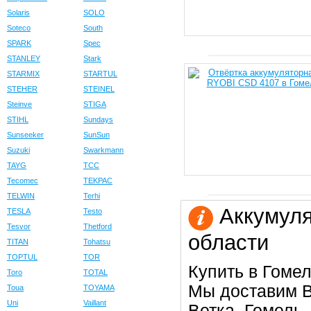
Solaris
SOLO
Soteco
South
SPARK
Spec
STANLEY
Stark
STARMIX
STARTUL
STEHER
STEINEL
Steinve
STIGA
STIHL
Sundays
Sunseeker
SunSun
Suzuki
Swarkmann
TAYG
TCC
Tecomec
TEKPAC
TELWIN
Terhi
Аккумуля
TESLA
Testo
Tesvor
Thetford
области
TITAN
Tohatsu
TOPTUL
TOR
Купить в Гомел
Toro
TOTAL
Мы доставим В
Toua
TOYAMA
Uni
Vaillant
Ветка, Гомель