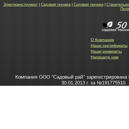
Электроинструмент
|
Садовая техника
|
Силовая техника
|
Строительно
Поли
О Компании
Наши сертификаты
Наши реквизиты
Напишите нам
Компания ООО "Садовый рай" зарегистрирована 
30.01.2013 г. за №191775510.
Зарегистрирован в Торговом реестре 28.02.2013 г. 
Как это работает
до 20:00 пн-пт, с 10:00 до 16:00 
1. Заказываю товар
2. Полу
в Контакт центре
Заби
8 801 100 45 46
Мне 
Бела
e-mail
skype
Посмо
На сайте через корзину