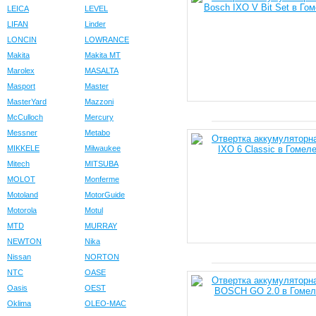
LEICA
LEVEL
LIFAN
Linder
LONCIN
LOWRANCE
Makita
Makita MT
Marolex
MASALTA
Masport
Master
MasterYard
Mazzoni
McCulloch
Mercury
Messner
Metabo
MIKKELE
Milwaukee
Mitech
MITSUBA
MOLOT
Monferme
Motoland
MotorGuide
Motorola
Motul
MTD
MURRAY
NEWTON
Nika
Nissan
NORTON
NTC
OASE
Oasis
OEST
Oklima
OLEO-MAC