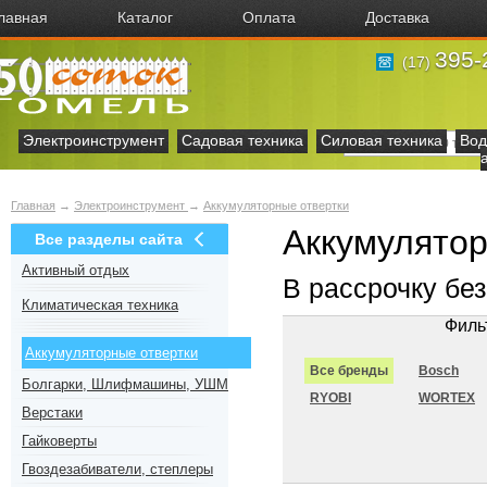
лавная
Каталог
Оплата
Доставка
395-
(17)
Электроинструмент
Садовая техника
Силовая техника
Вод
Главная
→
Электроинструмент
→
Аккумуляторные отвертки
Аккумулятор
Все разделы сайта
Активный отдых
В рассрочку бе
Климатическая техника
Филь
Аккумуляторные отвертки
Все бренды
Bosch
Болгарки, Шлифмашины, УШМ
RYOBI
WORTEX
Верстаки
Гайковерты
Гвоздезабиватели, степлеры