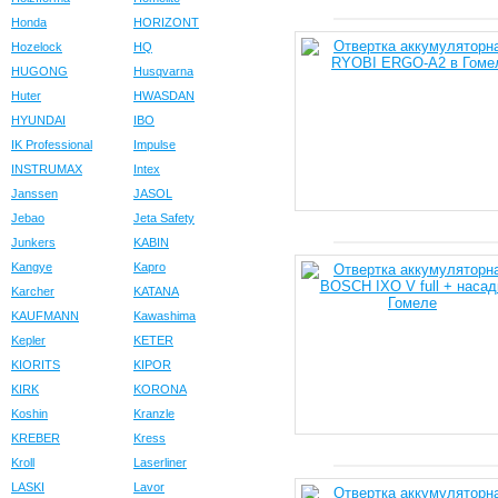
Honda
HORIZONT
Hozelock
HQ
HUGONG
Husqvarna
Huter
HWASDAN
HYUNDAI
IBO
IK Professional
Impulse
INSTRUMAX
Intex
Janssen
JASOL
Jebao
Jeta Safety
Junkers
KABIN
Kangye
Kapro
Karcher
KATANA
KAUFMANN
Kawashima
Kepler
KETER
KIORITS
KIPOR
KIRK
KORONA
Koshin
Kranzle
KREBER
Kress
Kroll
Laserliner
LASKI
Lavor