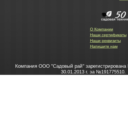
О Компании
Наши сертификаты
Наши реквизиты
Напишите нам
Компания ООО "Садовый рай" зарегистрирована 
30.01.2013 г. за №191775510.
Зарегистрирован в Торговом реестре 28.02.2013 г. 
Как это работает
до 20:00 пн-пт, с 10:00 до 16:00 
1. Заказываю товар
2. Полу
в Контакт центре
Заби
8 801 100 45 46
Мне 
Бела
e-mail
skype
Посмо
На сайте через корзину
Online-консультант