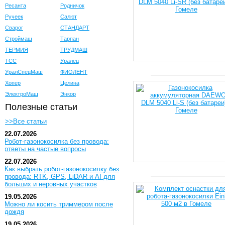
Ресанта
Родничок
Ручеек
Салют
Сварог
СТАНДАРТ
Строймаш
Тарпан
ТЕРМИЯ
ТРУДМАШ
ТСС
Уралец
УралСпецМаш
ФИОЛЕНТ
Хопер
Целина
ЭлектроМаш
Энкор
Полезные статьи
>>Все статьи
22.07.2026
Робот-газонокосилка без провода:
ответы на частые вопросы
22.07.2026
Как выбрать робот-газонокосилку без
провода: RTK, GPS, LiDAR и AI для
больших и неровных участков
19.05.2026
Можно ли косить триммером после
дождя
19.05.2026