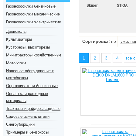
Skiper
STIGA
Газонокосилки бензиновые
Газонокосилки механические
Газонокосилки электрические
Дровоколы
Культиваторы
Сортировка:
по
умолча
Кусторезы, высоторезы
Минитракторы хозяйственные
1
2
3
4
все с
Мотоблоки
Навесное оборудование к
мотоблокам
Опрыскиватели бензиновые
Оснастка и расходные
материалы
Тракторы и райдеры садовые
Садовые измельчители
Снегоуборщики
Триммеры и бензокосы