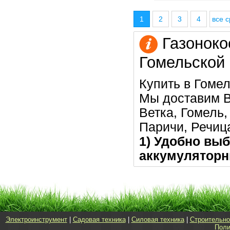
1
2
3
4
все с
Газоноко
Гомельской
Купить в Гомел
Мы доставим В
Ветка, Гомель
Паричи, Речица
1) Удобно выб
аккумуляторн
Электроинструмент
|
Садовая техника
|
Силовая техника
|
Строительно
Поли