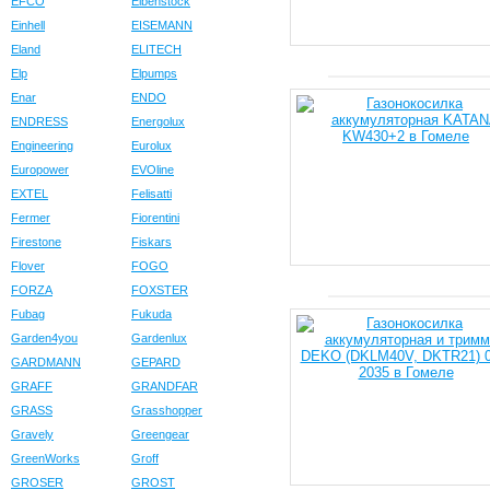
EFCO
Eibenstock
Einhell
EISEMANN
Eland
ELITECH
Elp
Elpumps
Enar
ENDO
ENDRESS
Energolux
Engineering
Eurolux
Europower
EVOline
EXTEL
Felisatti
Fermer
Fiorentini
Firestone
Fiskars
Flover
FOGO
FORZA
FOXSTER
Fubag
Fukuda
Garden4you
Gardenlux
GARDMANN
GEPARD
GRAFF
GRANDFAR
GRASS
Grasshopper
Gravely
Greengear
GreenWorks
Groff
GROSER
GROST