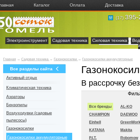
лавная
Каталог
Оплата
Доставка
395-
(17)
Электроинструмент
Садовая техника
Силовая техника
Вод
Главная
→
Садовая техника
→
Газонокосилки
→
Газонокосилки аккумуляторные
Газонокосил
Все разделы сайта
Активный отдых
В рассрочку бе
Климатическая техника
Филь
Аэраторы
Бензопилы
Все бренды
AL-KO
Воздуходувки (садовые
CHAMPION
DAEWOO
пылесосы)
Einhell
GreenWor
Газонокосилки
KATANA
Makita
Газонокосилки аккумуляторные
P.I.T.
Robomow