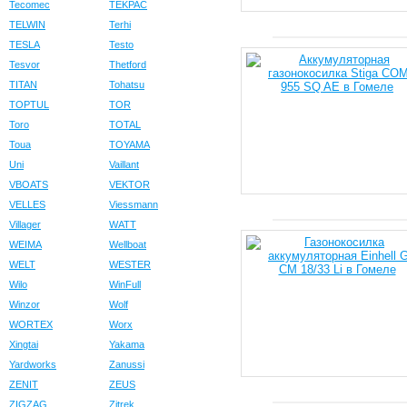
Tecomec
TEKPAC
TELWIN
Terhi
TESLA
Testo
Tesvor
Thetford
TITAN
Tohatsu
TOPTUL
TOR
Toro
TOTAL
Toua
TOYAMA
Uni
Vaillant
VBOATS
VEKTOR
VELLES
Viessmann
Villager
WATT
WEIMA
Wellboat
WELT
WESTER
Wilo
WinFull
Winzor
Wolf
WORTEX
Worx
Xingtai
Yakama
Yardworks
Zanussi
ZENIT
ZEUS
ZIGZAG
Zitrek