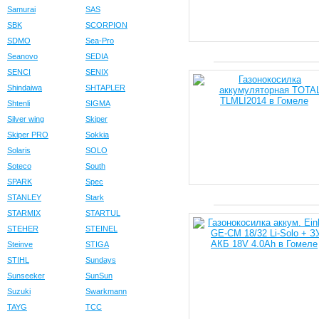
Samurai
SAS
SBK
SCORPION
SDMO
Sea-Pro
Seanovo
SEDIA
SENCI
SENIX
Shindaiwa
SHTAPLER
Shtenli
SIGMA
Silver wing
Skiper
Skiper PRO
Sokkia
Solaris
SOLO
Soteco
South
SPARK
Spec
STANLEY
Stark
STARMIX
STARTUL
STEHER
STEINEL
Steinve
STIGA
STIHL
Sundays
Sunseeker
SunSun
Suzuki
Swarkmann
TAYG
TCC