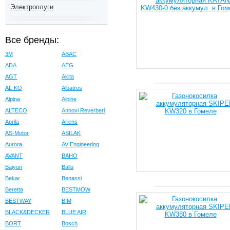
Электроплуги
Все бренды:
3M
ABAC
ADA
AEG
AGT
Akita
AL-KO
Albatros
Alpina
Alpine
ALTECO
Annovi Reverberi
Aprila
Ariens
AS-Motor
ASILAK
Aurora
AV Engineering
AVANT
BAHO
Baiyun
Ballu
Bekar
Benassi
Beretta
BESTMOW
BESTWAY
BIM
BLACK&DECKER
BLUE AIR
BORT
Bosch