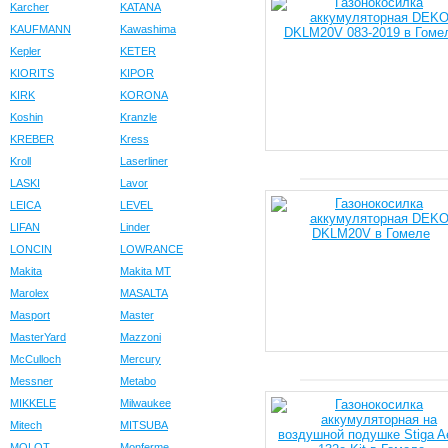
Karcher
KATANA
KAUFMANN
Kawashima
Kepler
KETER
KIORITS
KIPOR
KIRK
KORONA
Koshin
Kranzle
KREBER
Kress
Kroll
Laserliner
LASKI
Lavor
LEICA
LEVEL
LIFAN
Linder
LONCIN
LOWRANCE
Makita
Makita MT
Marolex
MASALTA
Masport
Master
MasterYard
Mazzoni
McCulloch
Mercury
Messner
Metabo
MIKKELE
Milwaukee
Mitech
MITSUBA
MOLOT
Monferme