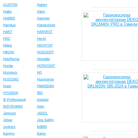
GUNTER
Habert
Haibo
Hako
HAMER
Hammer
Hangkai
Hanskonner
HART
HARVEST
HDC
Hecht
Hidea
HIGHTOP
HiKOKI
HOEGERT
Holzfforma
Homelite
Honda
HORIZONT
Hozelock
HQ
HUGONG
Husqvarna
Huter
HWASDAN
HYUNDAI
IBO
IK Professional
Impulse
INSTRUMAX
Intex
Janssen
JASOL
Jebao
Jeta Safety
Junkers
KABIN
Kangye
Kapro