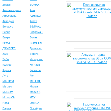
Zodiac
ZOMAX
Автоэлектрика
Агат
Агросфера
Адмирал
Аквадуся
Актех
Беларус
БЕЛМАШ
Весна
Вибромаш
Вихрь
Волат
ВРМЗ
ВЫМПЕЛ
ДЖИЛЕКС
Дровосек
Жук
ЗВЕРЬ
Зубр
Интерскол
Калибр
Кентавр
Корвет
Кремень
Луга
Луч
МАГНУМ
МЕГЕОН
Метлес
Милан
МИСОМ
Мобил-К
Мотор Сiч
МТХ
Нева
ОЛЬСА
Парма
Посейдон