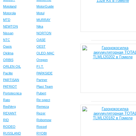
Motoland
MotorGuide
Motorola
Motul
MTD
MURRAY
NEWTON
Nika
Nissan
NORTON
NTC
OASE
Oasis
OEST
Oklima
OLEO-MAC
ORBIS
Oregon
ORLEN OIL
P.I.T.
Paclite
PARKSIDE
PARTISAN
Partner
PATRIOT
Plast Team
Portotecnica
Pubert
Rato
Re-spect
RedVerg
Remeza
REXANT
Rezer
RID
Robomow
RODEO
Rossel
RUSSLAND
RYOBI