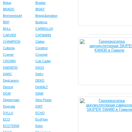
Botuo
Bradas
BRADO
BRAIT
Brennenstuhl
Briggs&stratton
BRP
Buderus
BULL
CARBOLUX
CARVER
CATMANN
CHAMPION
Claber
Collomix
Condtrol
Cramer
Crossjet
CROWN
Cub Cadet
DAEWOO
DAJO
DARC
Defro
DegLasers
DEKO
Denzel
DeWALT
DGM
DIAM
Diggermaer
Dino Power
Dogrular
DWT
DYLLU
ECHO
ECO
EcoFlow
ECOTERM
Edon