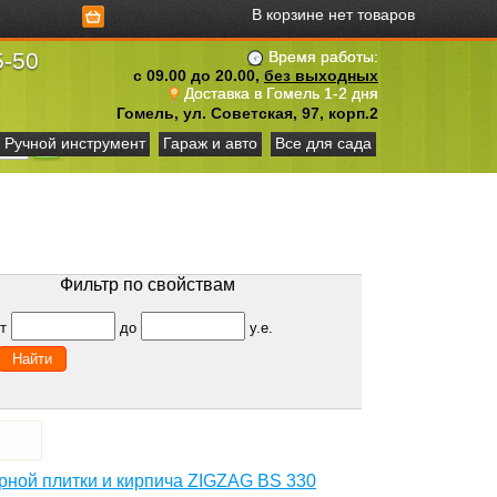
В корзине нет товаров
5-50
Время работы:
с 09.00 до 20.00,
без выходных
Доставка в Гомель 1-2 дня
Гомель, ул. Советская, 97, корп.2
Ручной инструмент
Гараж и авто
Все для сада
Фильтр по свойствам
от
до
у.е.
арной плитки и кирпича ZIGZAG BS 330