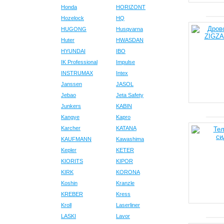
Honda
HORIZONT
Hozelock
HQ
HUGONG
Husqvarna
Huter
HWASDAN
HYUNDAI
IBO
IK Professional
Impulse
INSTRUMAX
Intex
Janssen
JASOL
Jebao
Jeta Safety
Junkers
KABIN
Kangye
Kapro
Karcher
KATANA
KAUFMANN
Kawashima
Kepler
KETER
KIORITS
KIPOR
KIRK
KORONA
Koshin
Kranzle
KREBER
Kress
Kroll
Laserliner
LASKI
Lavor