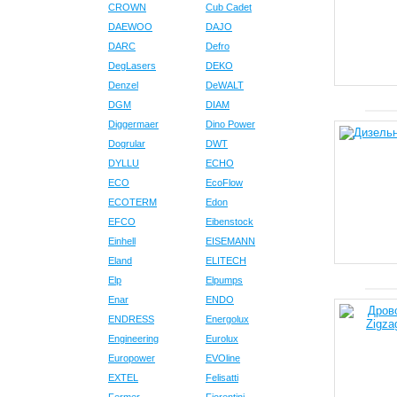
CROWN
Cub Cadet
DAEWOO
DAJO
DARC
Defro
DegLasers
DEKO
Denzel
DeWALT
DGM
DIAM
Diggermaer
Dino Power
Dogrular
DWT
DYLLU
ECHO
ECO
EcoFlow
ECOTERM
Edon
EFCO
Eibenstock
Einhell
EISEMANN
Eland
ELITECH
Elp
Elpumps
Enar
ENDO
ENDRESS
Energolux
Engineering
Eurolux
Europower
EVOline
EXTEL
Felisatti