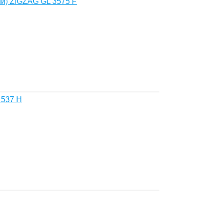
ий) ZIGZAG GL 3575 F
 537 H