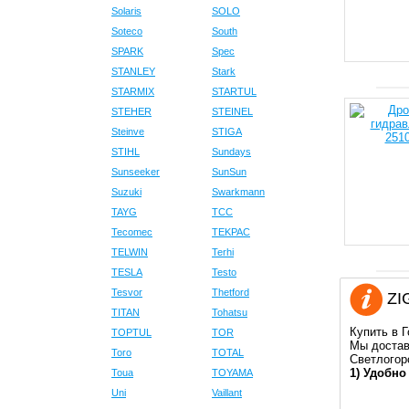
Solaris
SOLO
Soteco
South
SPARK
Spec
STANLEY
Stark
STARMIX
STARTUL
STEHER
STEINEL
Steinve
STIGA
STIHL
Sundays
Sunseeker
SunSun
Suzuki
Swarkmann
TAYG
TCC
Tecomec
TEKPAC
TELWIN
Terhi
TESLA
Testo
Tesvor
Thetford
ZIG
TITAN
Tohatsu
Купить в 
TOPTUL
TOR
Мы достав
Toro
TOTAL
Светлогор
1) Удобно
Toua
TOYAMA
Uni
Vaillant