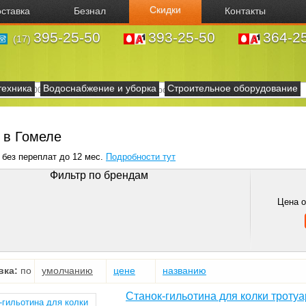
Скидки
ставка
Безнал
Контакты
395-25-50
393-25-50
364-2
(17)
техника
Водоснабжение и уборка
Строительное оборудование
 в Гомеле
 без переплат до 12 мес.
Подробности тут
Фильтр по брендам
Цена 
вка:
по
умолчанию
цене
названию
Станок-гильотина для колки троту