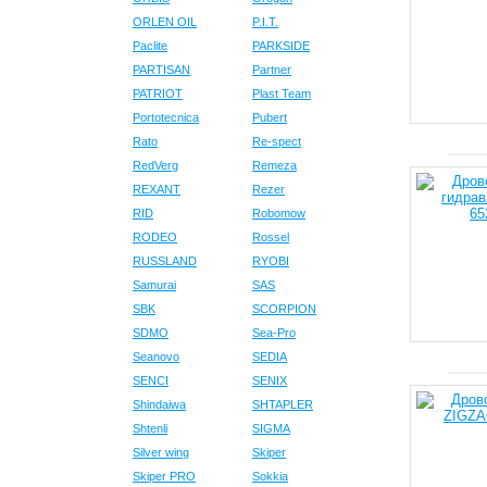
ORLEN OIL
P.I.T.
Paclite
PARKSIDE
PARTISAN
Partner
PATRIOT
Plast Team
Portotecnica
Pubert
Rato
Re-spect
RedVerg
Remeza
REXANT
Rezer
RID
Robomow
RODEO
Rossel
RUSSLAND
RYOBI
Samurai
SAS
SBK
SCORPION
SDMO
Sea-Pro
Seanovo
SEDIA
SENCI
SENIX
Shindaiwa
SHTAPLER
Shtenli
SIGMA
Silver wing
Skiper
Skiper PRO
Sokkia