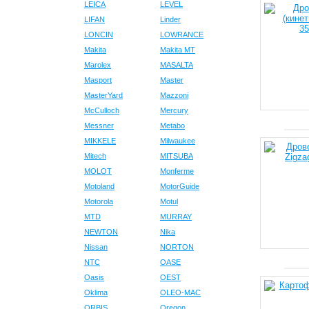
LEICA
LEVEL
LIFAN
Linder
LONCIN
LOWRANCE
Makita
Makita MT
Marolex
MASALTA
Masport
Master
MasterYard
Mazzoni
McCulloch
Mercury
Messner
Metabo
MIKKELE
Milwaukee
Mitech
MITSUBA
MOLOT
Monferme
Motoland
MotorGuide
Motorola
Motul
MTD
MURRAY
NEWTON
Nika
Nissan
NORTON
NTC
OASE
Oasis
OEST
Oklima
OLEO-MAC
ORBIS
Oregon