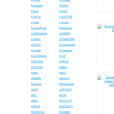
Fermer
Fiorentini
Firestone
Fiskars
Flover
FOGO
FORZA
FOXSTER
Fubag
Fukuda
Garden4you
Gardenlux
GARDMANN
GEPARD
GRAFF
GRANDFAR
GRASS
Grasshopper
Gravely
Greengear
GreenWorks
Groff
GROSER
GROST
GUNTER
Habert
Haibo
Hako
HAMER
Hammer
Hangkai
Hanskonner
HART
HARVEST
HDC
Hecht
Hidea
HIGHTOP
HiKOKI
HOEGERT
Holzfforma
Homelite