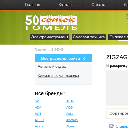
Главная
Каталог
Оплата
До
Электроинструмент
Садовая техника
Силовая 
Главная
→
ZIGZAG
ZIGZAG
Все разделы сайта
В рассрочку
Активный отдых
Климатическая техника
Все бренды:
3M
ABAC
ADA
AEG
Сортиро
AGT
Akita
AL-KO
Albatros
Alpina
Alpine