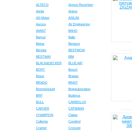
ALTECO
Annovi Reverberi
Aprila
Ariens
AS-Motor
ASILAK
Aurora
AV Engineering
AVANT
BAHO
Baiyun
Ballu
Bekar
Benassi
Beretta
BESTMOW
BESTWAY
BIM
BLACK&DECKER
BLUE AIR
BORT
Bosch
Botuo
Bradas
BRADO
BRAIT
Brennenstuhl
Briggs&stratton
BRP
Buderus
BULL
CARBOLUX
CARVER
CATMANN
CHAMPION
Claber
Collomix
Condtrol
Cramer
Crossjet