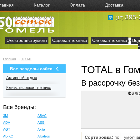
лавная
Каталог
Оплата
Доставка
395-
(17)
Электроинструмент
Садовая техника
Силовая техника
Вод
Главная
→
TOTAL
TOTAL в Го
Все разделы сайта
Активный отдых
В рассрочку бе
Климатическая техника
Филь
Все бренды:
3M
ABAC
ADA
AEG
AGT
Akita
AL-KO
Albatros
Сортировка:
по
умолча