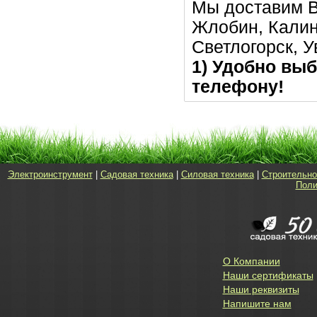
Мы доставим В
Жлобин, Калин
Светлогорск, 
1) Удобно выб
телефону!
Электроинструмент
|
Садовая техника
|
Силовая техника
|
Строительно
Поли
О Компании
Наши сертификаты
Наши реквизиты
Напишите нам