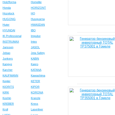
Holzfforma
Homelite
Honda
HORIZONT
Hozelock
HQ
HUGONG
Husqvarna
Huter
HWASDAN
HYUNDAI
IBO
IK Professional
Impulse
INSTRUMAX
Intex
Janssen
JASOL
Jebao
Jeta Safety
Junkers
KABIN
Kangye
Kapro
Karcher
KATANA
KAUFMANN
Kawashima
Kepler
KETER
KIORITS
KIPOR
KIRK
KORONA
Koshin
Kranzle
KREBER
Kress
Kroll
Laserliner