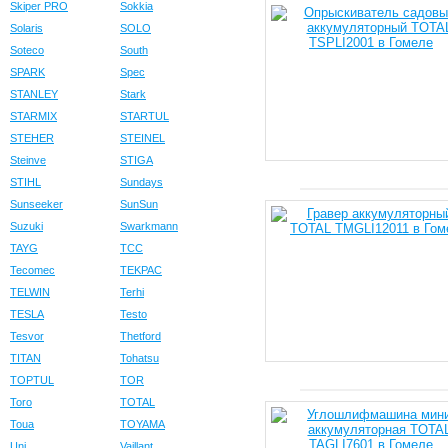
Skiper PRO
Sokkia
Solaris
SOLO
Soteco
South
SPARK
Spec
STANLEY
Stark
STARMIX
STARTUL
STEHER
STEINEL
Steinve
STIGA
STIHL
Sundays
Sunseeker
SunSun
Suzuki
Swarkmann
TAYG
TCC
Tecomec
TEKPAC
TELWIN
Terhi
TESLA
Testo
Tesvor
Thetford
TITAN
Tohatsu
TOPTUL
TOR
Toro
TOTAL
Toua
TOYAMA
Uni
Vaillant