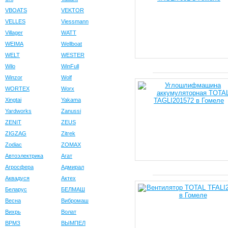
VBOATS
VEKTOR
VELLES
Viessmann
Villager
WATT
WEIMA
Wellboat
WELT
WESTER
Wilo
WinFull
Winzor
Wolf
WORTEX
Worx
Xingtai
Yakama
Yardworks
Zanussi
ZENIT
ZEUS
ZIGZAG
Zitrek
Zodiac
ZOMAX
Автоэлектрика
Агат
Агросфера
Адмирал
Аквадуся
Актех
Беларус
БЕЛМАШ
Весна
Вибромаш
Вихрь
Волат
ВРМЗ
ВЫМПЕЛ