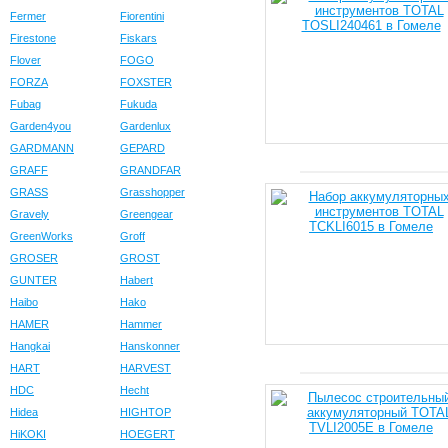
Fermer
Fiorentini
Firestone
Fiskars
Flover
FOGO
FORZA
FOXSTER
Fubag
Fukuda
Garden4you
Gardenlux
GARDMANN
GEPARD
GRAFF
GRANDFAR
GRASS
Grasshopper
Gravely
Greengear
GreenWorks
Groff
GROSER
GROST
GUNTER
Habert
Haibo
Hako
HAMER
Hammer
Hangkai
Hanskonner
HART
HARVEST
HDC
Hecht
Hidea
HIGHTOP
HiKOKI
HOEGERT