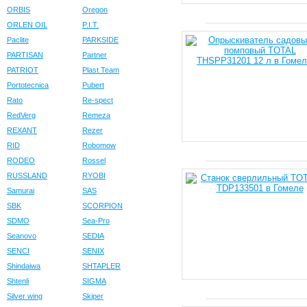
ORBIS
Oregon
ORLEN OIL
P.I.T.
Paclite
PARKSIDE
PARTISAN
Partner
PATRIOT
Plast Team
Portotecnica
Pubert
Rato
Re-spect
RedVerg
Remeza
REXANT
Rezer
RID
Robomow
RODEO
Rossel
RUSSLAND
RYOBI
Samurai
SAS
SBK
SCORPION
SDMO
Sea-Pro
Seanovo
SEDIA
SENCI
SENIX
Shindaiwa
SHTAPLER
Shtenli
SIGMA
Silver wing
Skiper