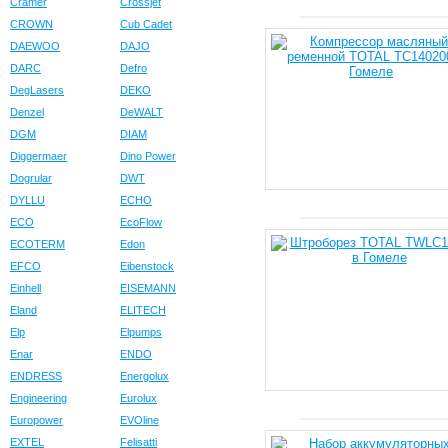
Cramer
Crossjet
CROWN
Cub Cadet
DAEWOO
DAJO
DARC
Defro
DegLasers
DEKO
Denzel
DeWALT
DGM
DIAM
Diggermaer
Dino Power
Dogrular
DWT
DYLLU
ECHO
ECO
EcoFlow
ECOTERM
Edon
EFCO
Eibenstock
Einhell
EISEMANN
Eland
ELITECH
Elp
Elpumps
Enar
ENDO
ENDRESS
Energolux
Engineering
Eurolux
Europower
EVOline
EXTEL
Felisatti