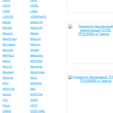
LASKI
Lavor
LEICA
LEVEL
LIFAN
Linder
LONCIN
LOWRANCE
Makita
Makita MT
Marolex
MASALTA
Masport
Master
MasterYard
Mazzoni
McCulloch
Mercury
Messner
Metabo
MIKKELE
Milwaukee
Mitech
MITSUBA
MOLOT
Monferme
Motoland
MotorGuide
Motorola
Motul
MTD
MURRAY
NEWTON
Nika
Nissan
NORTON
NTC
OASE
Oasis
OEST
Oklima
OLEO-MAC