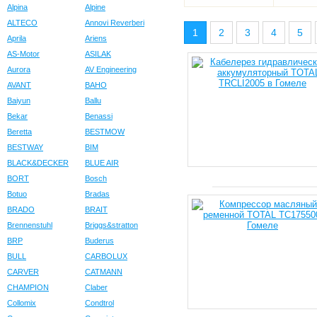
Alpina
Alpine
ALTECO
Annovi Reverberi
1
2
3
4
5
Aprila
Ariens
AS-Motor
ASILAK
Aurora
AV Engineering
AVANT
BAHO
Baiyun
Ballu
Bekar
Benassi
Beretta
BESTMOW
BESTWAY
BIM
BLACK&DECKER
BLUE AIR
BORT
Bosch
Botuo
Bradas
BRADO
BRAIT
Brennenstuhl
Briggs&stratton
BRP
Buderus
BULL
CARBOLUX
CARVER
CATMANN
CHAMPION
Claber
Collomix
Condtrol