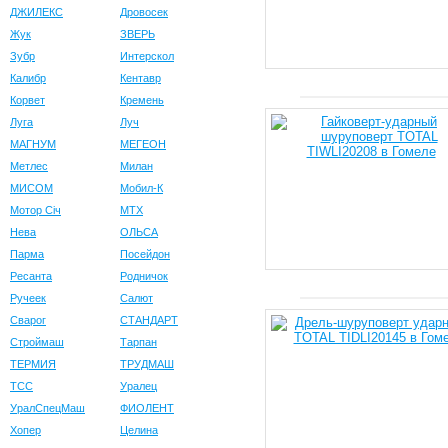
ДЖИЛЕКС
Дровосек
Жук
ЗВЕРЬ
Зубр
Интерскол
Калибр
Кентавр
Корвет
Кремень
Луга
Луч
МАГНУМ
МЕГЕОН
Метлес
Милан
МИСОМ
Мобил-К
Мотор Сiч
МТХ
Нева
ОЛЬСА
Парма
Посейдон
Ресанта
Родничок
Ручеек
Салют
Сварог
СТАНДАРТ
Строймаш
Тарпан
ТЕРМИЯ
ТРУДМАШ
ТСС
Уралец
УралСпецМаш
ФИОЛЕНТ
Хопер
Целина