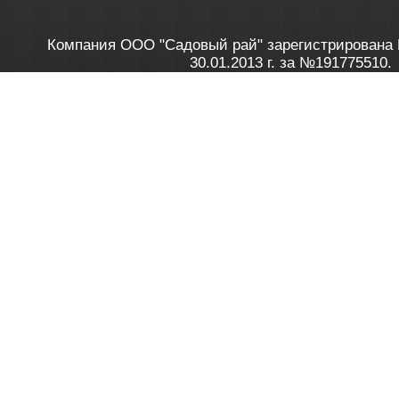
Компания ООО "Садовый рай" зарегистрирована 
30.01.2013 г. за №191775510.
Зарегистрирован в Торговом реестре 28.02.2013 г. 
Как это работает
до 20:00 пн-пт, с 10:00 до 16:00 
1. Заказываю товар
2. Полу
в Контакт центре
Заби
8 801 100 45 46
Мне 
Бела
e-mail
skype
Посмо
На сайте через корзину
Online-консультант