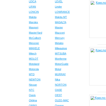
LEICA
LEVEL
LIFAN
Linder
LONCIN
LOWRANCE
Makita
Makita MT
Marolex
MASALTA
Masport
Master
MasterYard
Mazzoni
McCulloch
Mercury
Messner
Metabo
MIKKELE
Milwaukee
Mitech
MITSUBA
MOLOT
Monferme
Motoland
MotorGuide
Motorola
Motul
MTD
MURRAY
NEWTON
Nika
Nissan
NORTON
NTC
OASE
Oasis
OEST
Oklima
OLEO-MAC
ORBIS
Oregon