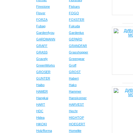
Fermer
Fiorentini
Firestone
Fiskars
Flover
FOGO
FORZA
FOXSTER
Fubag
Fukuda
Garden4you
Gardenlux
GARDMANN
GEPARD
GRAFF
GRANDFAR
GRASS
Grasshopper
Gravely
Greengear
GreenWorks
Groff
GROSER
GROST
GUNTER
Habert
Haibo
Hako
HAMER
Hammer
Hangkai
Hanskonner
HART
HARVEST
HDC
Hecht
Hidea
HIGHTOP
HiKOKI
HOEGERT
Holzfforma
Homelite