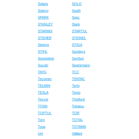
Solaris
SOLO
Soteco
South
SPARK
Spec
STANLEY
Stark
STARMIX
STARTUL
STEHER
STEINEL
Steinve
STIGA
STIHL
Sundays
Sunseeker
SunSun
Suzuki
Swarkmann
TAYG
TCC
Tecomec
TEKPAC
TELWIN
Terhi
TESLA
Testo
Tesvor
Thetford
TITAN
Tohatsu
TOPTUL
TOR
Toro
TOTAL
Toua
TOYAMA
Uni
Vaillant