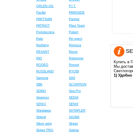
ORLEN OIL
P.I.T.
Paclite
PARKSIDE
PARTISAN
Partner
PATRIOT
Plast Team
Portotecnica
Pubert
Rato
Re-spect
RedVerg
Remeza
SED
REXANT
Rezer
RID
Robomow
Купить в 
RODEO
Rossel
Мы достав
Светлогор
RUSSLAND
RYOBI
1) Удобно
Samurai
SAS
SBK
SCORPION
SDMO
Sea-Pro
Seanovo
SEDIA
SENCI
SENIX
Shindaiwa
SHTAPLER
Shtenli
SIGMA
Silver wing
Skiper
Skiper PRO
Sokkia