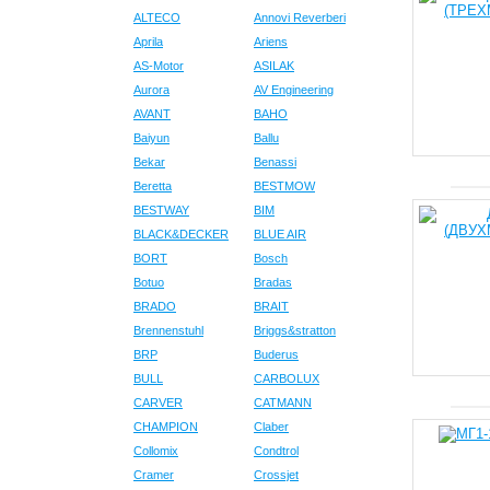
ALTECO
Annovi Reverberi
Aprila
Ariens
AS-Motor
ASILAK
Aurora
AV Engineering
AVANT
BAHO
Baiyun
Ballu
Bekar
Benassi
Beretta
BESTMOW
BESTWAY
BIM
BLACK&DECKER
BLUE AIR
BORT
Bosch
Botuo
Bradas
BRADO
BRAIT
Brennenstuhl
Briggs&stratton
BRP
Buderus
BULL
CARBOLUX
CARVER
CATMANN
CHAMPION
Claber
Collomix
Condtrol
Cramer
Crossjet