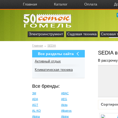
Главная
Каталог
Оплата
До
Электроинструмент
Садовая техника
Силовая 
Главная
→
SEDIA
SEDIA в
Все разделы сайта
В рассрочку
Активный отдых
Климатическая техника
Все бренды:
3M
ABAC
ADA
AEG
Сортиро
AGT
Akita
AL-KO
Albatros
Alpina
Alpine