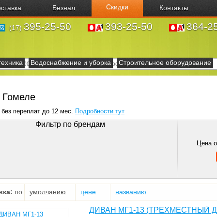
Скидки
ставка
Безнал
Контакты
395-25-50
393-25-50
364-2
(17)
техника
Водоснабжение и уборка
Строительное оборудование
 Гомеле
 без переплат до 12 мес.
Подробности тут
Фильтр по брендам
Цена 
вка:
по
умолчанию
цене
названию
ДИВАН МГ1-13 (ТРЕХМЕСТНЫЙ 