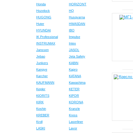
Honda
HORIZONT
Hozelock
HQ
HUGONG
Husqvarna
Huter
HWASDAN
HYUNDAI
IBO
IK Professional
Impulse
INSTRUMAX
Intex
Janssen
JASOL
Jebao
Jeta Safety
Junkers
KABIN
Kangye
Kapro
Karcher
KATANA
KAUFMANN
Kawashima
Kepler
KETER
KIORITS
KIPOR
KIRK
KORONA
Koshin
Kranzle
KREBER
Kress
Kroll
Laserliner
LASKI
Lavor