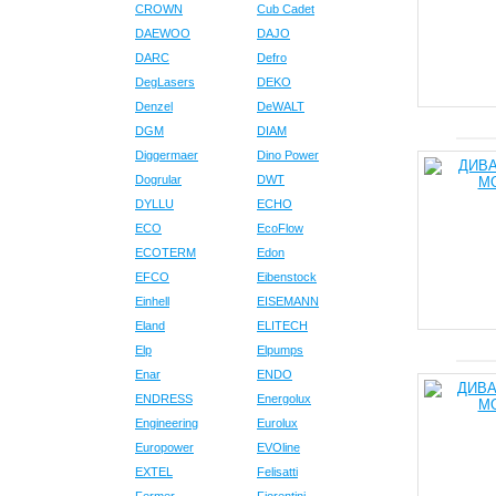
CROWN
Cub Cadet
DAEWOO
DAJO
DARC
Defro
DegLasers
DEKO
Denzel
DeWALT
DGM
DIAM
Diggermaer
Dino Power
Dogrular
DWT
DYLLU
ECHO
ECO
EcoFlow
ECOTERM
Edon
EFCO
Eibenstock
Einhell
EISEMANN
Eland
ELITECH
Elp
Elpumps
Enar
ENDO
ENDRESS
Energolux
Engineering
Eurolux
Europower
EVOline
EXTEL
Felisatti