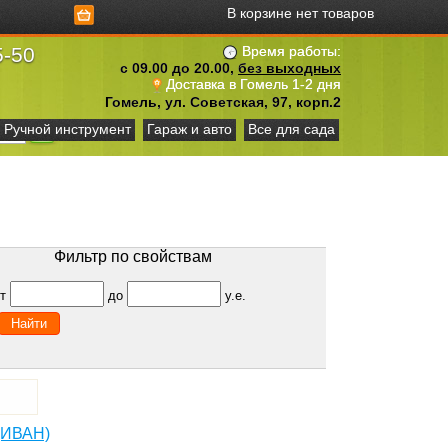
В корзине нет товаров
5-50
Время работы:
с 09.00 до 20.00,
без выходных
Доставка в Гомель 1-2 дня
Гомель, ул. Советская, 97, корп.2
Ручной инструмент
Гараж и авто
Все для сада
Фильтр по свойствам
от
до
у.е.
ДИВАН)