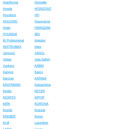
Holzfforma
Homelite
Honda
HORIZONT
Hozelock
HQ
HUGONG
Husqvarna
Huter
HWASDAN
HYUNDAI
IBO
IK Professional
Impulse
INSTRUMAX
Intex
Janssen
JASOL
Jebao
Jeta Safety
Junkers
KABIN
Kangye
Kapro
Karcher
KATANA
KAUFMANN
Kawashima
Kepler
KETER
KIORITS
KIPOR
KIRK
KORONA
Koshin
Kranzle
KREBER
Kress
Kroll
Laserliner