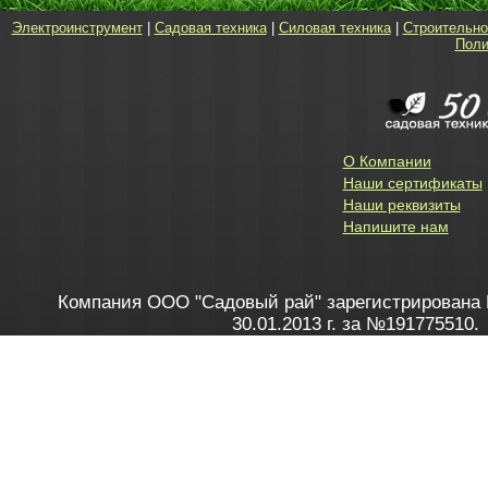
Электроинструмент
|
Садовая техника
|
Силовая техника
|
Строительно
Поли
О Компании
Наши сертификаты
Наши реквизиты
Напишите нам
Компания ООО "Садовый рай" зарегистрирована 
30.01.2013 г. за №191775510.
Зарегистрирован в Торговом реестре 28.02.2013 г. 
Как это работает
до 20:00 пн-пт, с 10:00 до 16:00 
1. Заказываю товар
2. Полу
в Контакт центре
Заби
8 801 100 45 46
Мне 
Бела
e-mail
skype