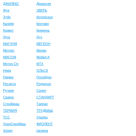
ДЖИЛЕКС
Дровосек
Жук
ЗВЕРЬ
Зубр
Интерскол
Калибр
Кентавр
Корвет
Кремень
Луга
Луч
МАГНУМ
МЕГЕОН
Метлес
Милан
МИСОМ
Мобил-К
Мотор Сiч
МТХ
Нева
ОЛЬСА
Парма
Посейдон
Ресанта
Родничок
Ручеек
Салют
Сварог
СТАНДАРТ
Строймаш
Тарпан
ТЕРМИЯ
ТРУДМАШ
ТСС
Уралец
УралСпецМаш
ФИОЛЕНТ
Хопер
Целина