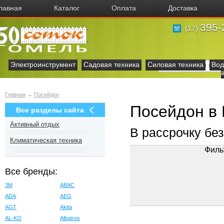
лавная
Каталог
Оплата
Доставка
395-
(17)
Электроинструмент
Садовая техника
Силовая техника
Вод
Главная
→
Посейдон
Посейдон в
Все разделы сайта
Активный отдых
В рассрочку бе
Климатическая техника
Филь
Все бренды:
3M
ABAC
ADA
AEG
AGT
Akita
AL-KO
Albatros