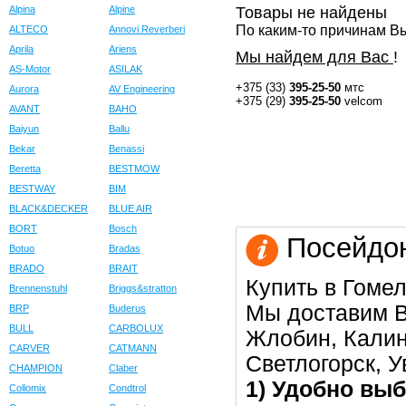
Alpina
Alpine
Товары не найдены
По каким-то причинам Вы
ALTECO
Annovi Reverberi
Aprila
Ariens
Мы найдем для Вас
!
AS-Motor
ASILAK
+375 (33)
395-25-50
мтс
Aurora
AV Engineering
+375 (29)
395-25-50
velcom
AVANT
BAHO
Baiyun
Ballu
Bekar
Benassi
Beretta
BESTMOW
BESTWAY
BIM
BLACK&DECKER
BLUE AIR
BORT
Bosch
Посейдон
Botuo
Bradas
BRADO
BRAIT
Купить в Гомел
Brennenstuhl
Briggs&stratton
Мы доставим В
BRP
Buderus
BULL
CARBOLUX
Жлобин, Калин
CARVER
CATMANN
Светлогорск, 
CHAMPION
Claber
1) Удобно выб
Collomix
Condtrol