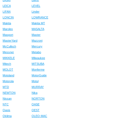
LASKI
Lavor
LEICA
LEVEL
LIFAN
Linder
LONCIN
LOWRANCE
Makita
Makita MT
Marolex
MASALTA
Masport
Master
MasterYard
Mazzoni
McCulloch
Mercury
Messner
Metabo
MIKKELE
Milwaukee
Mitech
MITSUBA
MOLOT
Monferme
Motoland
MotorGuide
Motorola
Motul
MTD
MURRAY
NEWTON
Nika
Nissan
NORTON
NTC
OASE
Oasis
OEST
Oklima
OLEO-MAC