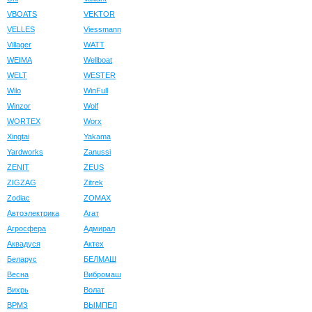
VBOATS
VEKTOR
VELLES
Viessmann
Villager
WATT
WEIMA
Wellboat
WELT
WESTER
Wilo
WinFull
Winzor
Wolf
WORTEX
Worx
Xingtai
Yakama
Yardworks
Zanussi
ZENIT
ZEUS
ZIGZAG
Zitrek
Zodiac
ZOMAX
Автоэлектрика
Агат
Агросфера
Адмирал
Аквадуся
Актех
Беларус
БЕЛМАШ
Весна
Вибромаш
Вихрь
Волат
ВРМЗ
ВЫМПЕЛ