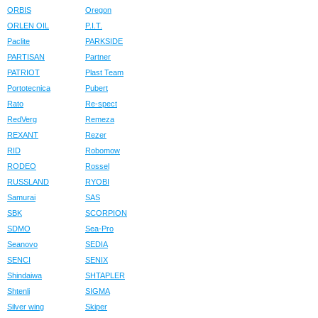
ORBIS
Oregon
ORLEN OIL
P.I.T.
Paclite
PARKSIDE
PARTISAN
Partner
PATRIOT
Plast Team
Portotecnica
Pubert
Rato
Re-spect
RedVerg
Remeza
REXANT
Rezer
RID
Robomow
RODEO
Rossel
RUSSLAND
RYOBI
Samurai
SAS
SBK
SCORPION
SDMO
Sea-Pro
Seanovo
SEDIA
SENCI
SENIX
Shindaiwa
SHTAPLER
Shtenli
SIGMA
Silver wing
Skiper