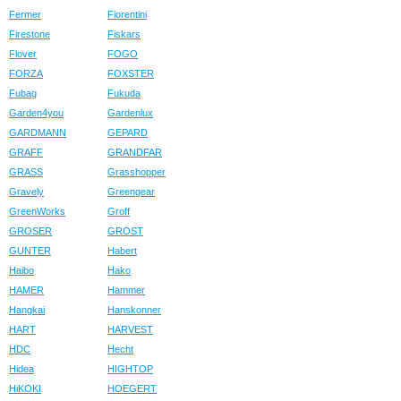
Fermer
Fiorentini
Firestone
Fiskars
Flover
FOGO
FORZA
FOXSTER
Fubag
Fukuda
Garden4you
Gardenlux
GARDMANN
GEPARD
GRAFF
GRANDFAR
GRASS
Grasshopper
Gravely
Greengear
GreenWorks
Groff
GROSER
GROST
GUNTER
Habert
Haibo
Hako
HAMER
Hammer
Hangkai
Hanskonner
HART
HARVEST
HDC
Hecht
Hidea
HIGHTOP
HiKOKI
HOEGERT