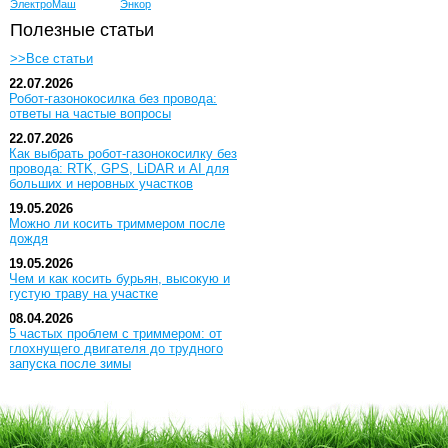
ЭлектроМаш
Энкор
Полезные статьи
>>Все статьи
22.07.2026
Робот-газонокосилка без провода:
ответы на частые вопросы
22.07.2026
Как выбрать робот-газонокосилку без
провода: RTK, GPS, LiDAR и AI для
больших и неровных участков
19.05.2026
Можно ли косить триммером после
дождя
19.05.2026
Чем и как косить бурьян, высокую и
густую траву на участке
08.04.2026
5 частых проблем с триммером: от
глохнущего двигателя до трудного
запуска после зимы