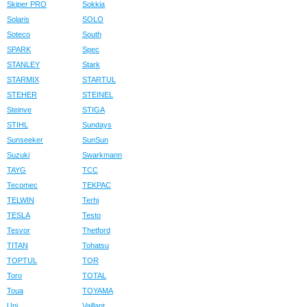
Skiper PRO
Sokkia
Solaris
SOLO
Soteco
South
SPARK
Spec
STANLEY
Stark
STARMIX
STARTUL
STEHER
STEINEL
Steinve
STIGA
STIHL
Sundays
Sunseeker
SunSun
Suzuki
Swarkmann
TAYG
TCC
Tecomec
TEKPAC
TELWIN
Terhi
TESLA
Testo
Tesvor
Thetford
TITAN
Tohatsu
TOPTUL
TOR
Toro
TOTAL
Toua
TOYAMA
Uni
Vaillant