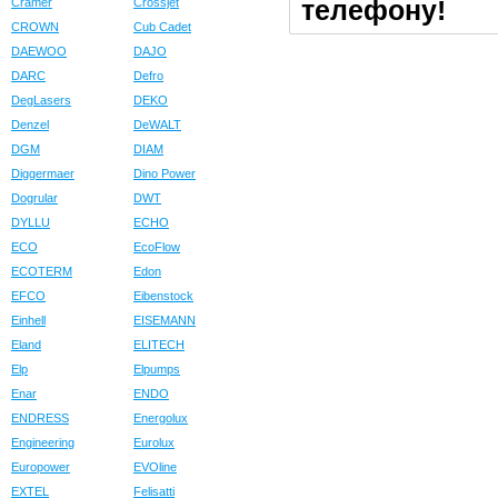
телефону!
Cramer
Crossjet
CROWN
Cub Cadet
DAEWOO
DAJO
DARC
Defro
DegLasers
DEKO
Denzel
DeWALT
DGM
DIAM
Diggermaer
Dino Power
Dogrular
DWT
DYLLU
ECHO
ECO
EcoFlow
ECOTERM
Edon
EFCO
Eibenstock
Einhell
EISEMANN
Eland
ELITECH
Elp
Elpumps
Enar
ENDO
ENDRESS
Energolux
Engineering
Eurolux
Europower
EVOline
EXTEL
Felisatti