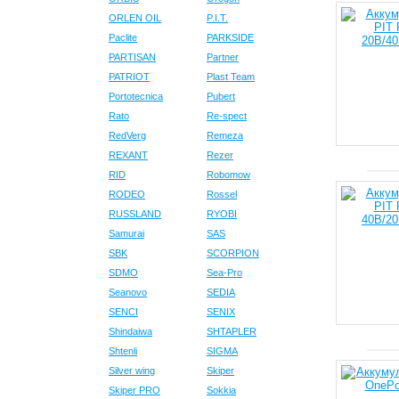
ORLEN OIL
P.I.T.
Paclite
PARKSIDE
PARTISAN
Partner
PATRIOT
Plast Team
Portotecnica
Pubert
Rato
Re-spect
RedVerg
Remeza
REXANT
Rezer
RID
Robomow
RODEO
Rossel
RUSSLAND
RYOBI
Samurai
SAS
SBK
SCORPION
SDMO
Sea-Pro
Seanovo
SEDIA
SENCI
SENIX
Shindaiwa
SHTAPLER
Shtenli
SIGMA
Silver wing
Skiper
Skiper PRO
Sokkia