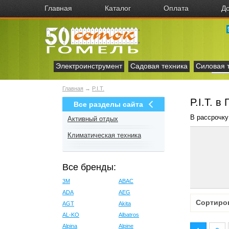
Главная
Каталог
Оплата
До
Электроинструмент
Садовая техника
Силовая 
Главная
→
P.I.T.
P.I.T. в
Все разделы сайта
В рассрочку
Активный отдых
Климатическая техника
Все бренды:
3M
ABAC
ADA
AEG
Сортиро
AGT
Akita
AL-KO
Albatros
Alpina
Alpine