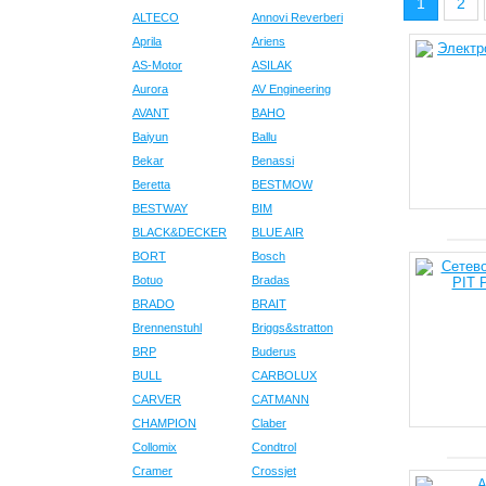
1
2
ALTECO
Annovi Reverberi
Aprila
Ariens
AS-Motor
ASILAK
Aurora
AV Engineering
AVANT
BAHO
Baiyun
Ballu
Bekar
Benassi
Beretta
BESTMOW
BESTWAY
BIM
BLACK&DECKER
BLUE AIR
BORT
Bosch
Botuo
Bradas
BRADO
BRAIT
Brennenstuhl
Briggs&stratton
BRP
Buderus
BULL
CARBOLUX
CARVER
CATMANN
CHAMPION
Claber
Collomix
Condtrol
Cramer
Crossjet