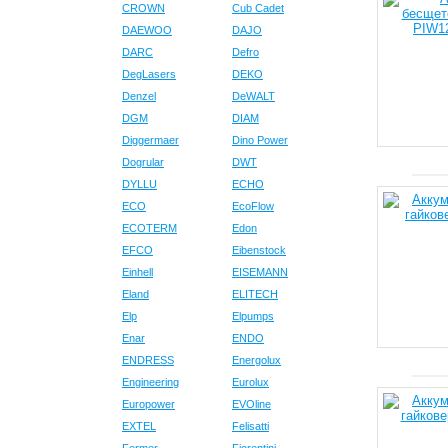
CROWN
Cub Cadet
DAEWOO
DAJO
DARC
Defro
DegLasers
DEKO
Denzel
DeWALT
DGM
DIAM
Diggermaer
Dino Power
Dogrular
DWT
DYLLU
ECHO
ECO
EcoFlow
ECOTERM
Edon
EFCO
Eibenstock
Einhell
EISEMANN
Eland
ELITECH
Elp
Elpumps
Enar
ENDO
ENDRESS
Energolux
Engineering
Eurolux
Europower
EVOline
EXTEL
Felisatti