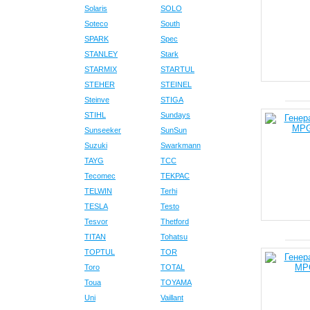
Solaris
SOLO
Soteco
South
SPARK
Spec
STANLEY
Stark
STARMIX
STARTUL
STEHER
STEINEL
Steinve
STIGA
STIHL
Sundays
Sunseeker
SunSun
Suzuki
Swarkmann
TAYG
TCC
Tecomec
TEKPAC
TELWIN
Terhi
TESLA
Testo
Tesvor
Thetford
TITAN
Tohatsu
TOPTUL
TOR
Toro
TOTAL
Toua
TOYAMA
Uni
Vaillant