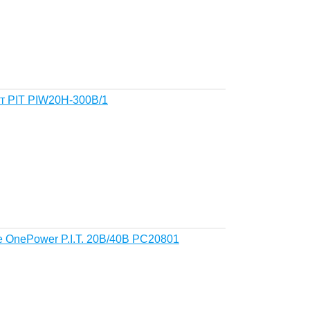
т PIT PIW20H-300B/1
 OnePower P.I.T. 20В/40В PC20801