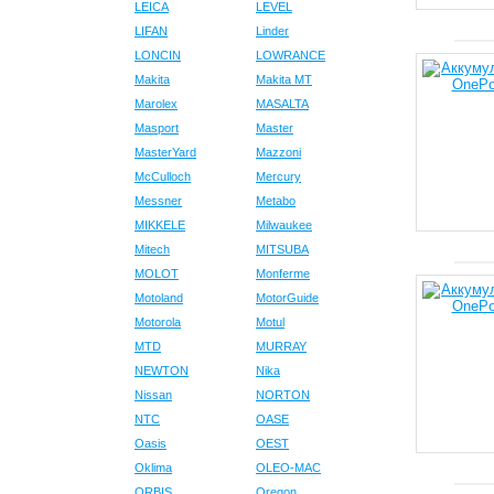
LEICA
LEVEL
LIFAN
Linder
LONCIN
LOWRANCE
Makita
Makita MT
Marolex
MASALTA
Masport
Master
MasterYard
Mazzoni
McCulloch
Mercury
Messner
Metabo
MIKKELE
Milwaukee
Mitech
MITSUBA
MOLOT
Monferme
Motoland
MotorGuide
Motorola
Motul
MTD
MURRAY
NEWTON
Nika
Nissan
NORTON
NTC
OASE
Oasis
OEST
Oklima
OLEO-MAC
ORBIS
Oregon