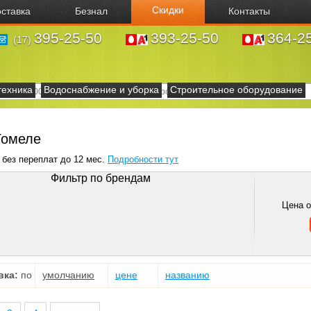
Скидки
ставка
Безнал
Контакты
395-25-50
393-25-50
364-2
(17)
техника
Водоснабжение и уборка
Строительное оборудование
 Гомеле
 без переплат до 12 мес.
Подробности тут
Фильтр по брендам
Цена 
вка:
по
умолчанию
цене
названию