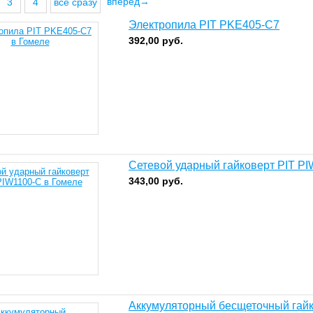
вперед→
3
4
все сразу
Электропила PIT PKE405-C7
392,00
руб.
Сетевой ударный гайковерт PIT P
343,00
руб.
Аккумуляторный бесщеточный гайко