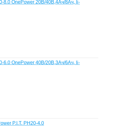
-8.0 OnePower 20В/40В,4Ач/8Ач, li-
-6.0 OnePower 40В/20В,3Ач/6Ач, li-
wer P.I.T. PH20-4.0