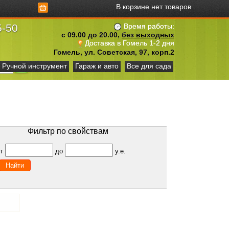
В корзине нет товаров
5-50
Время работы:
с 09.00 до 20.00,
без выходных
Доставка в Гомель 1-2 дня
Гомель, ул. Советская, 97, корп.2
Ручной инструмент
Гараж и авто
Все для сада
Фильтр по свойствам
от
до
у.е.