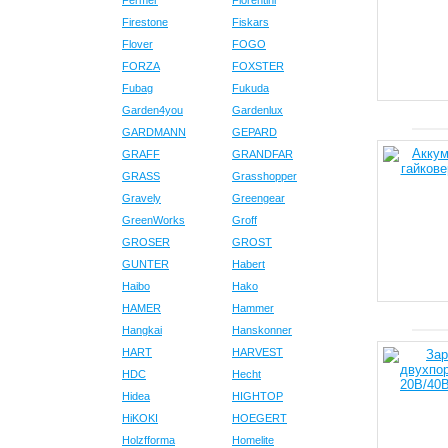
Fermer
Fiorentini
Firestone
Fiskars
Flover
FOGO
FORZA
FOXSTER
Fubag
Fukuda
Garden4you
Gardenlux
GARDMANN
GEPARD
GRAFF
GRANDFAR
GRASS
Grasshopper
Gravely
Greengear
GreenWorks
Groff
GROSER
GROST
GUNTER
Habert
Haibo
Hako
HAMER
Hammer
Hangkai
Hanskonner
HART
HARVEST
HDC
Hecht
Hidea
HIGHTOP
HiKOKI
HOEGERT
Holzfforma
Homelite