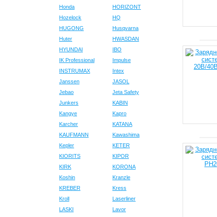
Honda
HORIZONT
Hozelock
HQ
HUGONG
Husqvarna
Huter
HWASDAN
HYUNDAI
IBO
IK Professional
Impulse
INSTRUMAX
Intex
Janssen
JASOL
Jebao
Jeta Safety
Junkers
KABIN
Kangye
Kapro
Karcher
KATANA
KAUFMANN
Kawashima
Kepler
KETER
KIORITS
KIPOR
KIRK
KORONA
Koshin
Kranzle
KREBER
Kress
Kroll
Laserliner
LASKI
Lavor