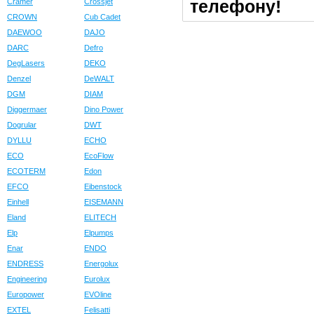
телефону!
Cramer
Crossjet
CROWN
Cub Cadet
DAEWOO
DAJO
DARC
Defro
DegLasers
DEKO
Denzel
DeWALT
DGM
DIAM
Diggermaer
Dino Power
Dogrular
DWT
DYLLU
ECHO
ECO
EcoFlow
ECOTERM
Edon
EFCO
Eibenstock
Einhell
EISEMANN
Eland
ELITECH
Elp
Elpumps
Enar
ENDO
ENDRESS
Energolux
Engineering
Eurolux
Europower
EVOline
EXTEL
Felisatti