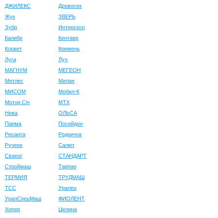
ДЖИЛЕКС
Дровосек
Жук
ЗВЕРЬ
Зубр
Интерскол
Калибр
Кентавр
Корвет
Кремень
Луга
Луч
МАГНУМ
МЕГЕОН
Метлес
Милан
МИСОМ
Мобил-К
Мотор Сiч
МТХ
Нева
ОЛЬСА
Парма
Посейдон
Ресанта
Родничок
Ручеек
Салют
Сварог
СТАНДАРТ
Строймаш
Тарпан
ТЕРМИЯ
ТРУДМАШ
ТСС
Уралец
УралСпецМаш
ФИОЛЕНТ
Хопер
Целина