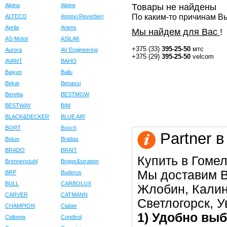
Alpina
Alpine
Товары не найдены
По каким-то причинам Вы
ALTECO
Annovi Reverberi
Aprila
Ariens
Мы найдем для Вас
!
AS-Motor
ASILAK
+375 (33)
395-25-50
мтс
Aurora
AV Engineering
+375 (29)
395-25-50
velcom
AVANT
BAHO
Baiyun
Ballu
Bekar
Benassi
Beretta
BESTMOW
BESTWAY
BIM
BLACK&DECKER
BLUE AIR
BORT
Bosch
Partner в
Botuo
Bradas
BRADO
BRAIT
Купить в Гомел
Brennenstuhl
Briggs&stratton
Мы доставим В
BRP
Buderus
BULL
CARBOLUX
Жлобин, Калин
CARVER
CATMANN
Светлогорск, 
CHAMPION
Claber
1) Удобно выб
Collomix
Condtrol