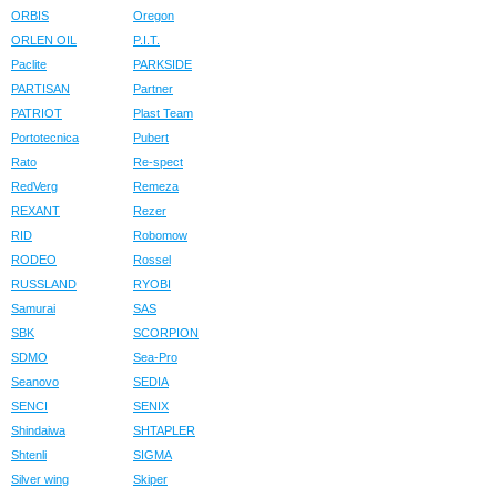
ORBIS
Oregon
ORLEN OIL
P.I.T.
Paclite
PARKSIDE
PARTISAN
Partner
PATRIOT
Plast Team
Portotecnica
Pubert
Rato
Re-spect
RedVerg
Remeza
REXANT
Rezer
RID
Robomow
RODEO
Rossel
RUSSLAND
RYOBI
Samurai
SAS
SBK
SCORPION
SDMO
Sea-Pro
Seanovo
SEDIA
SENCI
SENIX
Shindaiwa
SHTAPLER
Shtenli
SIGMA
Silver wing
Skiper