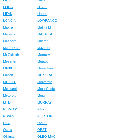
LASKI
Lavor
LEICA
LEVEL
LIFAN
Linder
LONCIN
LOWRANCE
Makita
Makita MT
Marolex
MASALTA
Masport
Master
MasterYard
Mazzoni
McCulloch
Mercury
Messner
Metabo
MIKKELE
Milwaukee
Mitech
MITSUBA
MOLOT
Monferme
Motoland
MotorGuide
Motorola
Motul
MTD
MURRAY
NEWTON
Nika
Nissan
NORTON
NTC
OASE
Oasis
OEST
Oklima
OLEO-MAC