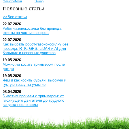
ЭлектроМаш
Энкор
Полезные статьи
>>Все статьи
22.07.2026
Робот-газонокосилка без провода:
ответы на частые вопросы
22.07.2026
Как выбрать робот-газонокосилку без
провода: RTK, GPS, LiDAR и AI для
больших и неровных участков
19.05.2026
Можно ли косить триммером после
дождя
19.05.2026
Чем и как косить бурьян, высокую и
густую траву на участке
08.04.2026
5 частых проблем с триммером: от
глохнущего двигателя до трудного
запуска после зимы