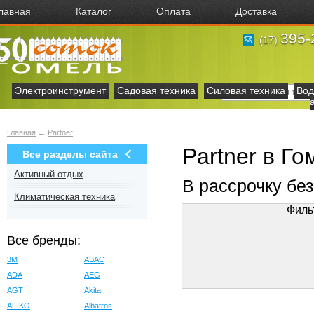
лавная
Каталог
Оплата
Доставка
395-
(17)
Электроинструмент
Садовая техника
Силовая техника
Вод
Главная
→
Partner
Partner в Го
Все разделы сайта
Активный отдых
В рассрочку бе
Климатическая техника
Филь
Все бренды:
3M
ABAC
ADA
AEG
AGT
Akita
AL-KO
Albatros