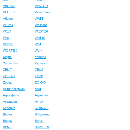
VBOATS
VEKTOR
VELLES
Viessmann
Villager
WATT
WEIMA
Wellboat
WELT
WESTER
Wilo
WinFull
Winzor
Wolf
WORTEX
Worx
Xingtai
Yakama
Yardworks
Zanussi
ZENIT
ZEUS
ZIGZAG
Zitrek
Zodiac
ZOMAX
Автоэлектрика
Агат
Агросфера
Адмирал
Аквадуся
Актех
Беларус
БЕЛМАШ
Весна
Вибромаш
Вихрь
Волат
ВРМЗ
ВЫМПЕЛ