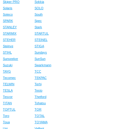
Skiper PRO
Sokkia
Solaris
SOLO
Soteco
South
SPARK
Spec
STANLEY
Stark
STARMIX
STARTUL
STEHER
STEINEL
Steinve
STIGA
STIHL
Sundays
Sunseeker
SunSun
Suzuki
Swarkmann
TAYG
TCC
Tecomec
TEKPAC
TELWIN
Terhi
TESLA
Testo
Tesvor
Thetford
TITAN
Tohatsu
TOPTUL
TOR
Toro
TOTAL
Toua
TOYAMA
Uni
Vaillant