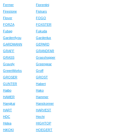
Fermer
Fiorentini
Firestone
Fiskars
Flover
FOGO
FORZA
FOXSTER
Fubag
Fukuda
Garden4you
Gardenlux
GARDMANN
GEPARD
GRAFF
GRANDFAR
GRASS
Grasshopper
Gravely
Greengear
GreenWorks
Groff
GROSER
GROST
GUNTER
Habert
Haibo
Hako
HAMER
Hammer
Hangkai
Hanskonner
HART
HARVEST
HDC
Hecht
Hidea
HIGHTOP
HiKOKI
HOEGERT