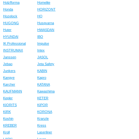
Holzfforma
Homelite
Honda
HORIZONT
Hozelock
HQ
HUGONG
Husqvarna
Huter
HWASDAN
HYUNDAI
IBO
IK Professional
Impulse
INSTRUMAX
Intex
Janssen
JASOL
Jebao
Jeta Safety
Junkers
KABIN
Kangye
Kapro
Karcher
KATANA
KAUFMANN
Kawashima
Kepler
KETER
KIORITS
KIPOR
KIRK
KORONA
Koshin
Kranzle
KREBER
Kress
Kroll
Laserliner