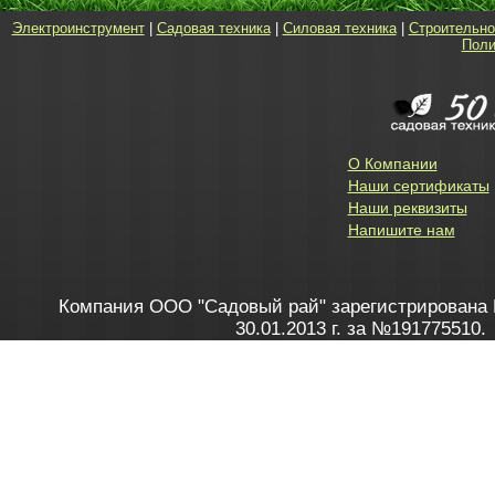
Электроинструмент
|
Садовая техника
|
Силовая техника
|
Строительно
Поли
О Компании
Наши сертификаты
Наши реквизиты
Напишите нам
Компания ООО "Садовый рай" зарегистрирована 
30.01.2013 г. за №191775510.
Зарегистрирован в Торговом реестре 28.02.2013 г. 
Как это работает
до 20:00 пн-пт, с 10:00 до 16:00 
1. Заказываю товар
2. Полу
в Контакт центре
Заби
8 801 100 45 46
Мне 
Бела
e-mail
skype