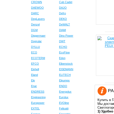
CROWN
Cub Cadet
DAEWOO
DAJO
DARC
Defro
DegLasers
DEKO
Denzel
DeWALT
DGM
DIAM
Diggermaer
Dino Power
Dogrular
DWT
DYLLU
ECHO
ECO
EcoFlow
ECOTERM
Edon
EFCO
Eibenstock
Einhell
EISEMANN
Eland
ELITECH
Elp
Elpumps
Enar
ENDO
PAR
ENDRESS
Energolux
Engineering
Eurolux
Купить в 
Europower
EVOline
Мы достав
Светлогор
EXTEL
Felisatti
1) Удобно