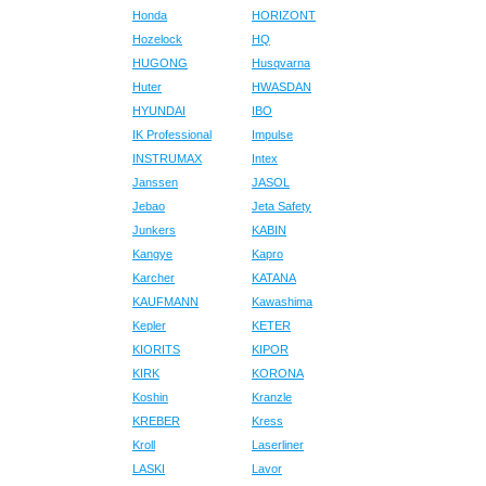
Honda
HORIZONT
Hozelock
HQ
HUGONG
Husqvarna
Huter
HWASDAN
HYUNDAI
IBO
IK Professional
Impulse
INSTRUMAX
Intex
Janssen
JASOL
Jebao
Jeta Safety
Junkers
KABIN
Kangye
Kapro
Karcher
KATANA
KAUFMANN
Kawashima
Kepler
KETER
KIORITS
KIPOR
KIRK
KORONA
Koshin
Kranzle
KREBER
Kress
Kroll
Laserliner
LASKI
Lavor