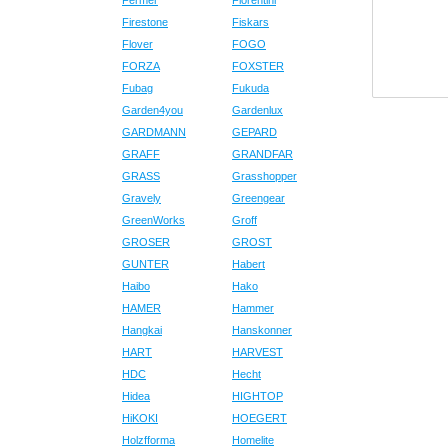
Fermer
Fiorentini
Firestone
Fiskars
Flover
FOGO
FORZA
FOXSTER
Fubag
Fukuda
Garden4you
Gardenlux
GARDMANN
GEPARD
GRAFF
GRANDFAR
GRASS
Grasshopper
Gravely
Greengear
GreenWorks
Groff
GROSER
GROST
GUNTER
Habert
Haibo
Hako
HAMER
Hammer
Hangkai
Hanskonner
HART
HARVEST
HDC
Hecht
Hidea
HIGHTOP
HiKOKI
HOEGERT
Holzfforma
Homelite