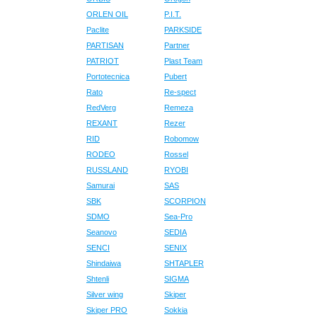
ORLEN OIL
P.I.T.
Paclite
PARKSIDE
PARTISAN
Partner
PATRIOT
Plast Team
Portotecnica
Pubert
Rato
Re-spect
RedVerg
Remeza
REXANT
Rezer
RID
Robomow
RODEO
Rossel
RUSSLAND
RYOBI
Samurai
SAS
SBK
SCORPION
SDMO
Sea-Pro
Seanovo
SEDIA
SENCI
SENIX
Shindaiwa
SHTAPLER
Shtenli
SIGMA
Silver wing
Skiper
Skiper PRO
Sokkia