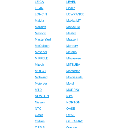
LEICA
LEVEL
LIFAN
Linder
LONCIN
LOWRANCE
Makita
Makita MT
Marolex
MASALTA
Masport
Master
MasterYard
Mazzoni
McCulloch
Mercury
Messner
Metabo
MIKKELE
Milwaukee
Mitech
MITSUBA
MOLOT
Monferme
Motoland
MotorGuide
Motorola
Motul
MTD
MURRAY
NEWTON
Nika
Nissan
NORTON
NTC
OASE
Oasis
OEST
Oklima
OLEO-MAC
ORBIS
Oregon