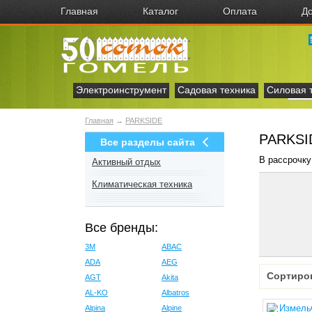
Главная
Каталог
Оплата
До
Электроинструмент
Садовая техника
Силовая 
Главная
→
PARKSIDE
PARKSI
Все разделы сайта
В рассрочку
Активный отдых
Климатическая техника
Все бренды:
3M
ABAC
ADA
AEG
Сортиро
AGT
Akita
AL-KO
Albatros
Alpina
Alpine