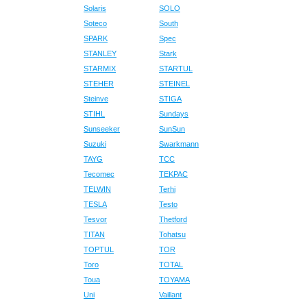
Solaris
SOLO
Soteco
South
SPARK
Spec
STANLEY
Stark
STARMIX
STARTUL
STEHER
STEINEL
Steinve
STIGA
STIHL
Sundays
Sunseeker
SunSun
Suzuki
Swarkmann
TAYG
TCC
Tecomec
TEKPAC
TELWIN
Terhi
TESLA
Testo
Tesvor
Thetford
TITAN
Tohatsu
TOPTUL
TOR
Toro
TOTAL
Toua
TOYAMA
Uni
Vaillant