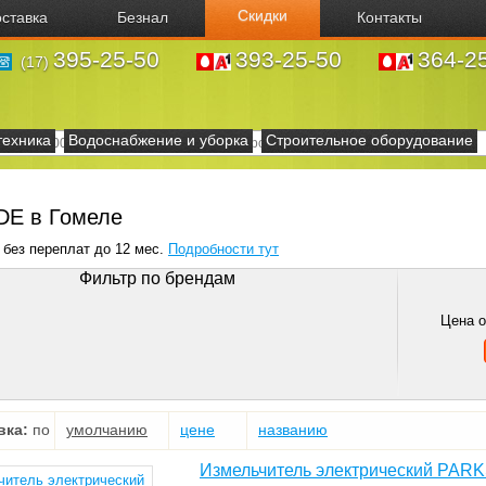
Скидки
ставка
Безнал
Контакты
395-25-50
393-25-50
364-2
(17)
техника
Водоснабжение и уборка
Строительное оборудование
DE в Гомеле
 без переплат до 12 мес.
Подробности тут
Фильтр по брендам
Цена 
вка:
по
умолчанию
цене
названию
Измельчитель электрический PAR