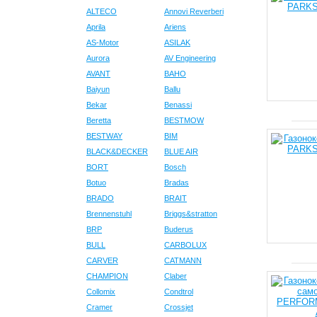
ALTECO
Annovi Reverberi
Aprila
Ariens
AS-Motor
ASILAK
Aurora
AV Engineering
AVANT
BAHO
Baiyun
Ballu
Bekar
Benassi
Beretta
BESTMOW
BESTWAY
BIM
BLACK&DECKER
BLUE AIR
BORT
Bosch
Botuo
Bradas
BRADO
BRAIT
Brennenstuhl
Briggs&stratton
BRP
Buderus
BULL
CARBOLUX
CARVER
CATMANN
CHAMPION
Claber
Collomix
Condtrol
Cramer
Crossjet