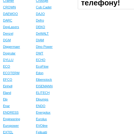
телефону!
Cramer
Crossjet
CROWN
Cub Cadet
DAEWOO
DAJO
DARC
Defro
DegLasers
DEKO
Denzel
DeWALT
DGM
DIAM
Diggermaer
Dino Power
Dogrular
DWT
DYLLU
ECHO
ECO
EcoFlow
ECOTERM
Edon
EFCO
Eibenstock
Einhell
EISEMANN
Eland
ELITECH
Elp
Elpumps
Enar
ENDO
ENDRESS
Energolux
Engineering
Eurolux
Europower
EVOline
EXTEL
Felisatti