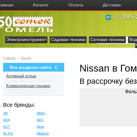
лавная
Каталог
Оплата
Доставка
395-
(17)
Электроинструмент
Садовая техника
Силовая техника
Вод
Главная
→
Nissan
Nissan в Го
Все разделы сайта
Активный отдых
В рассрочку бе
Климатическая техника
Филь
Все бренды:
3M
ABAC
ADA
AEG
AGT
Akita
AL-KO
Albatros