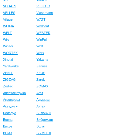
VBOATS
VEKTOR
VELLES
Viessmann
Villager
WATT
WEIMA
Wellboat
WELT
WESTER
Wilo
WinFull
Winzor
Wolf
WORTEX
Worx
Xingtai
Yakama
Yardworks
Zanussi
ZENIT
ZEUS
ZIGZAG
Zitrek
Zodiac
ZOMAX
Автоэлектрика
Агат
Агросфера
Адмирал
Аквадуся
Актех
Беларус
БЕЛМАШ
Весна
Вибромаш
Вихрь
Волат
ВРМЗ
ВЫМПЕЛ