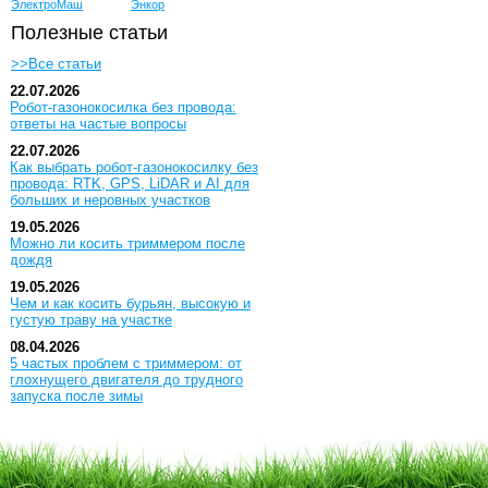
ЭлектроМаш
Энкор
Полезные статьи
>>Все статьи
22.07.2026
Робот-газонокосилка без провода:
ответы на частые вопросы
22.07.2026
Как выбрать робот-газонокосилку без
провода: RTK, GPS, LiDAR и AI для
больших и неровных участков
19.05.2026
Можно ли косить триммером после
дождя
19.05.2026
Чем и как косить бурьян, высокую и
густую траву на участке
08.04.2026
5 частых проблем с триммером: от
глохнущего двигателя до трудного
запуска после зимы