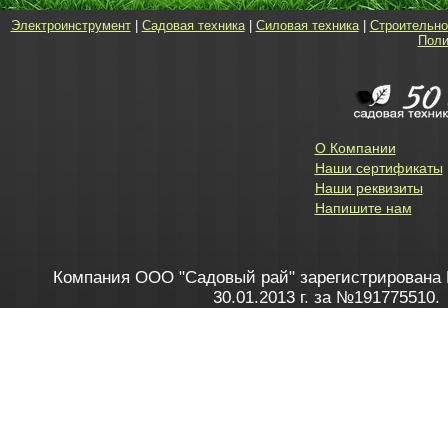
Электроинструмент
|
Садовая техника
|
Силовая техника
|
Строительно
Поли
О Компании
Наши сертификаты
Наши реквизиты
Напишите нам
Компания ООО "Садовый рай" зарегистрирована 
30.01.2013 г. за №191775510.
Зарегистрирован в Торговом реестре 28.02.2013 г. 
Как это работает
до 20:00 пн-пт, с 10:00 до 16:00 
1. Заказываю товар
2. Полу
в Контакт центре
Заби
8 801 100 45 46
Мне 
Бела
e-mail
skype