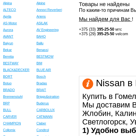
Alpina
Alpine
Товары не найдены
По каким-то причинам Вы
ALTECO
Annovi Reverberi
Aprila
Ariens
Мы найдем для Вас
!
AS-Motor
ASILAK
+375 (33)
395-25-50
мтс
Aurora
AV Engineering
+375 (29)
395-25-50
velcom
AVANT
BAHO
Baiyun
Ballu
Bekar
Benassi
Beretta
BESTMOW
BESTWAY
BIM
BLACK&DECKER
BLUE AIR
BORT
Bosch
Nissan в
Botuo
Bradas
BRADO
BRAIT
Купить в Гомел
Brennenstuhl
Briggs&stratton
Мы доставим В
BRP
Buderus
BULL
CARBOLUX
Жлобин, Калин
CARVER
CATMANN
Светлогорск, 
CHAMPION
Claber
1) Удобно выб
Collomix
Condtrol