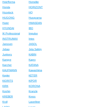
Holzfforma
Homelite
Honda
HORIZONT
Hozelock
HQ
HUGONG
Husqvarna
Huter
HWASDAN
HYUNDAI
IBO
IK Professional
Impulse
INSTRUMAX
Intex
Janssen
JASOL
Jebao
Jeta Safety
Junkers
KABIN
Kangye
Kapro
Karcher
KATANA
KAUFMANN
Kawashima
Kepler
KETER
KIORITS
KIPOR
KIRK
KORONA
Koshin
Kranzle
KREBER
Kress
Kroll
Laserliner