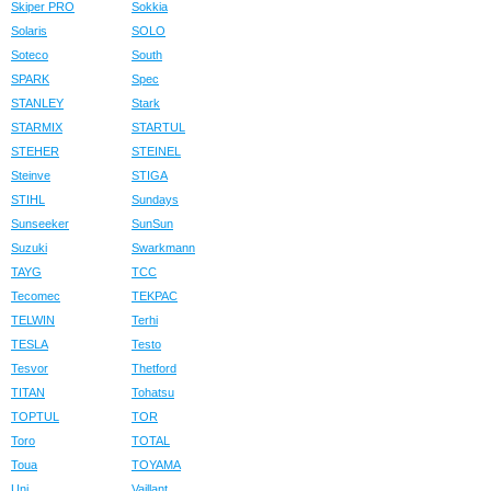
Skiper PRO
Sokkia
Solaris
SOLO
Soteco
South
SPARK
Spec
STANLEY
Stark
STARMIX
STARTUL
STEHER
STEINEL
Steinve
STIGA
STIHL
Sundays
Sunseeker
SunSun
Suzuki
Swarkmann
TAYG
TCC
Tecomec
TEKPAC
TELWIN
Terhi
TESLA
Testo
Tesvor
Thetford
TITAN
Tohatsu
TOPTUL
TOR
Toro
TOTAL
Toua
TOYAMA
Uni
Vaillant