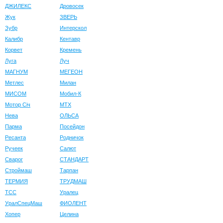
ДЖИЛЕКС
Дровосек
Жук
ЗВЕРЬ
Зубр
Интерскол
Калибр
Кентавр
Корвет
Кремень
Луга
Луч
МАГНУМ
МЕГЕОН
Метлес
Милан
МИСОМ
Мобил-К
Мотор Сiч
МТХ
Нева
ОЛЬСА
Парма
Посейдон
Ресанта
Родничок
Ручеек
Салют
Сварог
СТАНДАРТ
Строймаш
Тарпан
ТЕРМИЯ
ТРУДМАШ
ТСС
Уралец
УралСпецМаш
ФИОЛЕНТ
Хопер
Целина