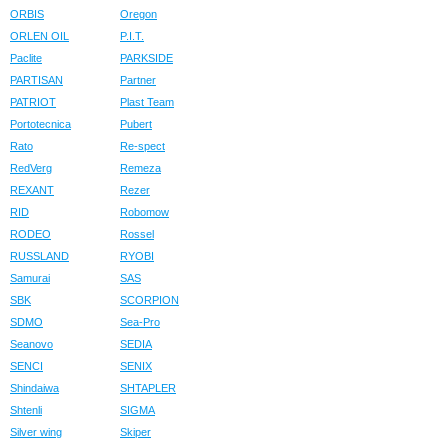
ORBIS
Oregon
ORLEN OIL
P.I.T.
Paclite
PARKSIDE
PARTISAN
Partner
PATRIOT
Plast Team
Portotecnica
Pubert
Rato
Re-spect
RedVerg
Remeza
REXANT
Rezer
RID
Robomow
RODEO
Rossel
RUSSLAND
RYOBI
Samurai
SAS
SBK
SCORPION
SDMO
Sea-Pro
Seanovo
SEDIA
SENCI
SENIX
Shindaiwa
SHTAPLER
Shtenli
SIGMA
Silver wing
Skiper