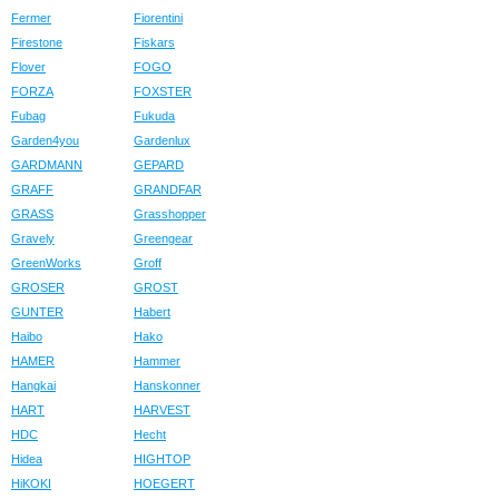
Fermer
Fiorentini
Firestone
Fiskars
Flover
FOGO
FORZA
FOXSTER
Fubag
Fukuda
Garden4you
Gardenlux
GARDMANN
GEPARD
GRAFF
GRANDFAR
GRASS
Grasshopper
Gravely
Greengear
GreenWorks
Groff
GROSER
GROST
GUNTER
Habert
Haibo
Hako
HAMER
Hammer
Hangkai
Hanskonner
HART
HARVEST
HDC
Hecht
Hidea
HIGHTOP
HiKOKI
HOEGERT