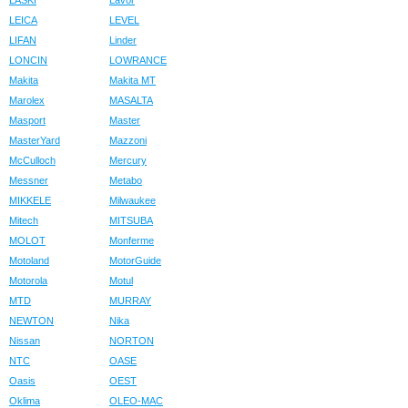
LASKI
Lavor
LEICA
LEVEL
LIFAN
Linder
LONCIN
LOWRANCE
Makita
Makita MT
Marolex
MASALTA
Masport
Master
MasterYard
Mazzoni
McCulloch
Mercury
Messner
Metabo
MIKKELE
Milwaukee
Mitech
MITSUBA
MOLOT
Monferme
Motoland
MotorGuide
Motorola
Motul
MTD
MURRAY
NEWTON
Nika
Nissan
NORTON
NTC
OASE
Oasis
OEST
Oklima
OLEO-MAC