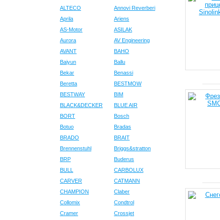
ALTECO
Annovi Reverberi
Aprila
Ariens
AS-Motor
ASILAK
Aurora
AV Engineering
AVANT
BAHO
Baiyun
Ballu
Bekar
Benassi
Beretta
BESTMOW
BESTWAY
BIM
BLACK&DECKER
BLUE AIR
BORT
Bosch
Botuo
Bradas
BRADO
BRAIT
Brennenstuhl
Briggs&stratton
BRP
Buderus
BULL
CARBOLUX
CARVER
CATMANN
CHAMPION
Claber
Collomix
Condtrol
Cramer
Crossjet