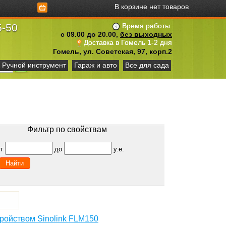
В корзине нет товаров
5-50
Время работы:
с 09.00 до 20.00,
без выходных
Доставка в Гомель 1-2 дня
Гомель, ул. Советская, 97, корп.2
Ручной инструмент
Гараж и авто
Все для сада
Фильтр по свойствам
от
до
у.е.
ройством Sinolink FLM150