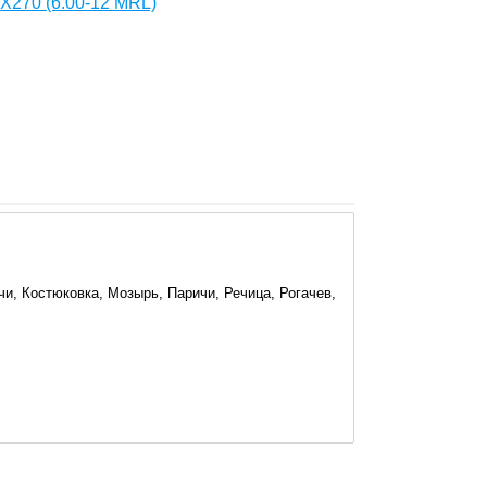
270 (6.00-12 MRL)
и, Костюковка, Мозырь, Паричи, Речица, Рогачев,