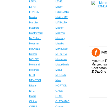
LEICA
LEVEL
LIFAN
Linder
LONCIN
LOWRANCE
Makita
Makita MT
Marolex
MASALTA
Masport
Master
MasterYard
Mazzoni
McCulloch
Mercury
Messner
Metabo
MIKKELE
Milwaukee
Мот
Mitech
MITSUBA
MOLOT
Monferme
Купить в 
Мы достав
Motoland
MotorGuide
Светлогор
Motorola
Motul
1) Удобно
MTD
MURRAY
NEWTON
Nika
Nissan
NORTON
NTC
OASE
Oasis
OEST
Oklima
OLEO-MAC
ORBIS
Oregon