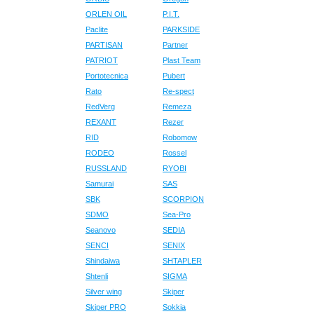
ORLEN OIL
P.I.T.
Paclite
PARKSIDE
PARTISAN
Partner
PATRIOT
Plast Team
Portotecnica
Pubert
Rato
Re-spect
RedVerg
Remeza
REXANT
Rezer
RID
Robomow
RODEO
Rossel
RUSSLAND
RYOBI
Samurai
SAS
SBK
SCORPION
SDMO
Sea-Pro
Seanovo
SEDIA
SENCI
SENIX
Shindaiwa
SHTAPLER
Shtenli
SIGMA
Silver wing
Skiper
Skiper PRO
Sokkia