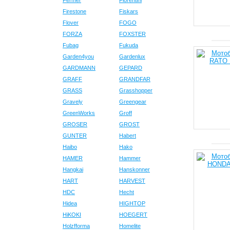
Fermer
Fiorentini
Firestone
Fiskars
Flover
FOGO
FORZA
FOXSTER
Fubag
Fukuda
Garden4you
Gardenlux
GARDMANN
GEPARD
GRAFF
GRANDFAR
GRASS
Grasshopper
Gravely
Greengear
GreenWorks
Groff
GROSER
GROST
GUNTER
Habert
Haibo
Hako
HAMER
Hammer
Hangkai
Hanskonner
HART
HARVEST
HDC
Hecht
Hidea
HIGHTOP
HiKOKI
HOEGERT
Holzfforma
Homelite