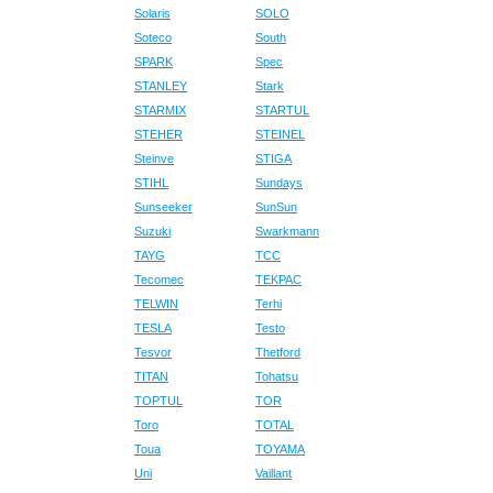
Solaris
SOLO
Soteco
South
SPARK
Spec
STANLEY
Stark
STARMIX
STARTUL
STEHER
STEINEL
Steinve
STIGA
STIHL
Sundays
Sunseeker
SunSun
Suzuki
Swarkmann
TAYG
TCC
Tecomec
TEKPAC
TELWIN
Terhi
TESLA
Testo
Tesvor
Thetford
TITAN
Tohatsu
TOPTUL
TOR
Toro
TOTAL
Toua
TOYAMA
Uni
Vaillant