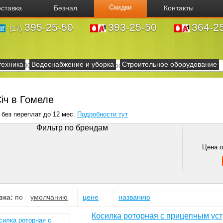
Скидки
ставка
Безнал
Контакты
395-25-50
393-25-50
364-2
(17)
техника
Водоснабжение и уборка
Строительное оборудование
iч в Гомеле
 без переплат до 12 мес.
Подробности тут
Фильтр по брендам
Цена 
вка:
по
умолчанию
цене
названию
Косилка роторная с прицепным уст