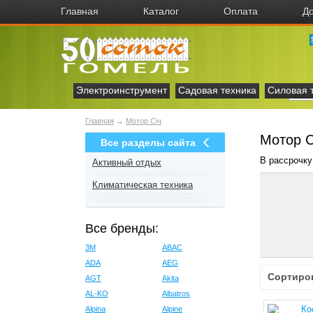
Главная
Каталог
Оплата
До
Электроинструмент
Садовая техника
Силовая 
Главная
→
Мотор Сiч
Мотор С
Все разделы сайта
В рассрочку
Активный отдых
Климатическая техника
Все бренды:
3M
ABAC
ADA
AEG
Сортиро
AGT
Akita
AL-KO
Albatros
Alpina
Alpine