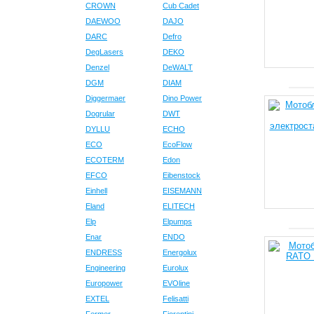
CROWN
Cub Cadet
DAEWOO
DAJO
DARC
Defro
DegLasers
DEKO
Denzel
DeWALT
DGM
DIAM
Diggermaer
Dino Power
Dogrular
DWT
DYLLU
ECHO
ECO
EcoFlow
ECOTERM
Edon
EFCO
Eibenstock
Einhell
EISEMANN
Eland
ELITECH
Elp
Elpumps
Enar
ENDO
ENDRESS
Energolux
Engineering
Eurolux
Europower
EVOline
EXTEL
Felisatti