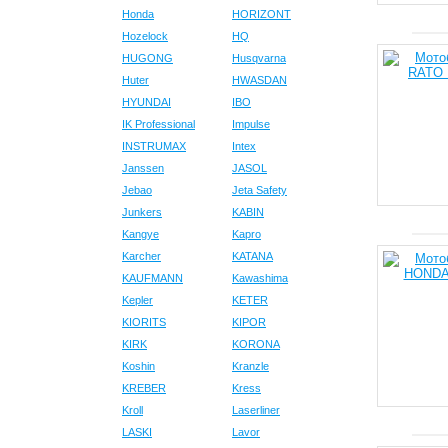
Honda
HORIZONT
Hozelock
HQ
HUGONG
Husqvarna
Huter
HWASDAN
HYUNDAI
IBO
IK Professional
Impulse
INSTRUMAX
Intex
Janssen
JASOL
Jebao
Jeta Safety
Junkers
KABIN
Kangye
Kapro
Karcher
KATANA
KAUFMANN
Kawashima
Kepler
KETER
KIORITS
KIPOR
KIRK
KORONA
Koshin
Kranzle
KREBER
Kress
Kroll
Laserliner
LASKI
Lavor