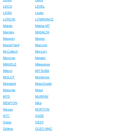
LASKI
Lavor
LEICA
LEVEL
LIFAN
Linder
LONCIN
LOWRANCE
Makita
Makita MT
Marolex
MASALTA
Masport
Master
MasterYard
Mazzoni
McCulloch
Mercury
Messner
Metabo
MIKKELE
Milwaukee
Mitech
MITSUBA
MOLOT
Monferme
Motoland
MotorGuide
Motorola
Motul
MTD
MURRAY
NEWTON
Nika
Nissan
NORTON
NTC
OASE
Oasis
OEST
Oklima
OLEO-MAC