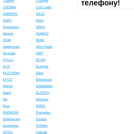
телефону!
Cramer
Crossjet
CROWN
Cub Cadet
DAEWOO
DAJO
DARC
Defro
DegLasers
DEKO
Denzel
DeWALT
DGM
DIAM
Diggermaer
Dino Power
Dogrular
DWT
DYLLU
ECHO
ECO
EcoFlow
ECOTERM
Edon
EFCO
Eibenstock
Einhell
EISEMANN
Eland
ELITECH
Elp
Elpumps
Enar
ENDO
ENDRESS
Energolux
Engineering
Eurolux
Europower
EVOline
EXTEL
Felisatti