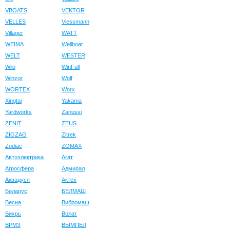
VBOATS
VEKTOR
VELLES
Viessmann
Villager
WATT
WEIMA
Wellboat
WELT
WESTER
Wilo
WinFull
Winzor
Wolf
WORTEX
Worx
Xingtai
Yakama
Yardworks
Zanussi
ZENIT
ZEUS
ZIGZAG
Zitrek
Zodiac
ZOMAX
Автоэлектрика
Агат
Агросфера
Адмирал
Аквадуся
Актех
Беларус
БЕЛМАШ
Весна
Вибромаш
Вихрь
Волат
ВРМЗ
ВЫМПЕЛ