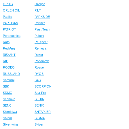
ORBIS
Oregon
ORLEN OIL
P.I.T.
Paclite
PARKSIDE
PARTISAN
Partner
PATRIOT
Plast Team
Portotecnica
Pubert
Rato
Re-spect
RedVerg
Remeza
REXANT
Rezer
RID
Robomow
RODEO
Rossel
RUSSLAND
RYOBI
Samurai
SAS
SBK
SCORPION
SDMO
Sea-Pro
Seanovo
SEDIA
SENCI
SENIX
Shindaiwa
SHTAPLER
Shtenli
SIGMA
Silver wing
Skiper