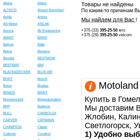
Alpina
Alpine
Товары не найдены
По каким-то причинам Вы
ALTECO
Annovi Reverberi
Aprila
Ariens
Мы найдем для Вас
!
AS-Motor
ASILAK
+375 (33)
395-25-50
мтс
Aurora
AV Engineering
+375 (29)
395-25-50
velcom
AVANT
BAHO
Baiyun
Ballu
Bekar
Benassi
Beretta
BESTMOW
BESTWAY
BIM
BLACK&DECKER
BLUE AIR
BORT
Bosch
Motoland
Botuo
Bradas
BRADO
BRAIT
Купить в Гомел
Brennenstuhl
Briggs&stratton
Мы доставим В
BRP
Buderus
BULL
CARBOLUX
Жлобин, Калин
CARVER
CATMANN
Светлогорск, 
CHAMPION
Claber
1) Удобно выб
Collomix
Condtrol