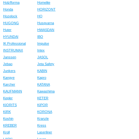
Holzfforma
Homelite
Honda
HORIZONT
Hozelock
HQ
HUGONG
Husqvarna
Huter
HWASDAN
HYUNDAI
IBO
IK Professional
Impulse
INSTRUMAX
Intex
Janssen
JASOL
Jebao
Jeta Safety
Junkers
KABIN
Kangye
Kapro
Karcher
KATANA
KAUFMANN
Kawashima
Kepler
KETER
KIORITS
KIPOR
KIRK
KORONA
Koshin
Kranzle
KREBER
Kress
Kroll
Laserliner