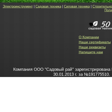
Электроинструмент
|
Садовая техника
|
Силовая техника
|
Строительно
Поли
О Компании
Наши сертификаты
Наши реквизиты
Напишите нам
Компания ООО "Садовый рай" зарегистрирована 
30.01.2013 г. за №191775510.
Зарегистрирован в Торговом реестре 28.02.2013 г. 
Как это работает
до 20:00 пн-пт, с 10:00 до 16:00 
1. Заказываю товар
2. Полу
в Контакт центре
Заби
8 801 100 45 46
Мне 
Бела
e-mail
skype