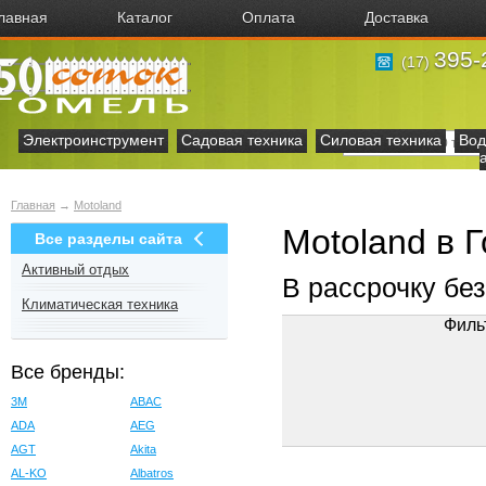
лавная
Каталог
Оплата
Доставка
395-
(17)
Электроинструмент
Садовая техника
Силовая техника
Вод
Главная
→
Motoland
Motoland в 
Все разделы сайта
Активный отдых
В рассрочку бе
Климатическая техника
Филь
Все бренды:
3M
ABAC
ADA
AEG
AGT
Akita
AL-KO
Albatros