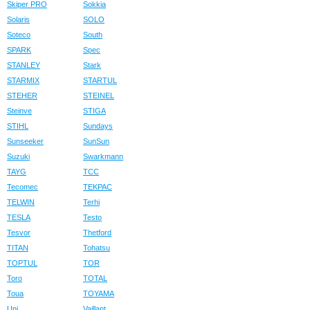
Skiper PRO
Sokkia
Solaris
SOLO
Soteco
South
SPARK
Spec
STANLEY
Stark
STARMIX
STARTUL
STEHER
STEINEL
Steinve
STIGA
STIHL
Sundays
Sunseeker
SunSun
Suzuki
Swarkmann
TAYG
TCC
Tecomec
TEKPAC
TELWIN
Terhi
TESLA
Testo
Tesvor
Thetford
TITAN
Tohatsu
TOPTUL
TOR
Toro
TOTAL
Toua
TOYAMA
Uni
Vaillant