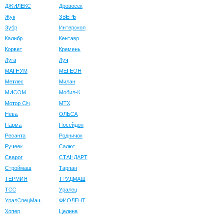
ДЖИЛЕКС
Дровосек
Жук
ЗВЕРЬ
Зубр
Интерскол
Калибр
Кентавр
Корвет
Кремень
Луга
Луч
МАГНУМ
МЕГЕОН
Метлес
Милан
МИСОМ
Мобил-К
Мотор Сiч
МТХ
Нева
ОЛЬСА
Парма
Посейдон
Ресанта
Родничок
Ручеек
Салют
Сварог
СТАНДАРТ
Строймаш
Тарпан
ТЕРМИЯ
ТРУДМАШ
ТСС
Уралец
УралСпецМаш
ФИОЛЕНТ
Хопер
Целина