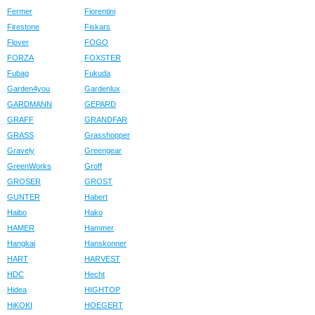
Fermer
Fiorentini
Firestone
Fiskars
Flover
FOGO
FORZA
FOXSTER
Fubag
Fukuda
Garden4you
Gardenlux
GARDMANN
GEPARD
GRAFF
GRANDFAR
GRASS
Grasshopper
Gravely
Greengear
GreenWorks
Groff
GROSER
GROST
GUNTER
Habert
Haibo
Hako
HAMER
Hammer
Hangkai
Hanskonner
HART
HARVEST
HDC
Hecht
Hidea
HIGHTOP
HiKOKI
HOEGERT