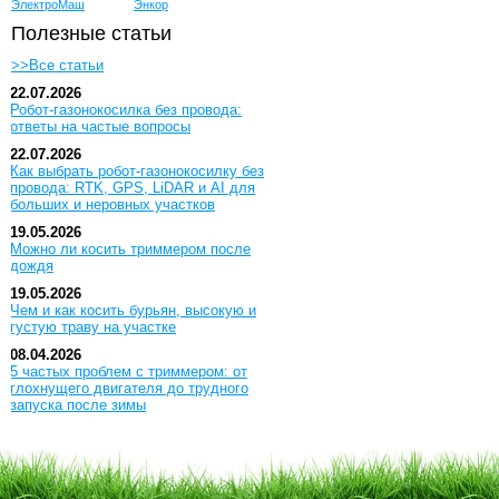
ЭлектроМаш
Энкор
Полезные статьи
>>Все статьи
22.07.2026
Робот-газонокосилка без провода:
ответы на частые вопросы
22.07.2026
Как выбрать робот-газонокосилку без
провода: RTK, GPS, LiDAR и AI для
больших и неровных участков
19.05.2026
Можно ли косить триммером после
дождя
19.05.2026
Чем и как косить бурьян, высокую и
густую траву на участке
08.04.2026
5 частых проблем с триммером: от
глохнущего двигателя до трудного
запуска после зимы