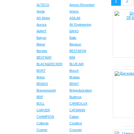
1
2
ALTECO
Annovi Reverberi
Aprila
Ariens
AS-Motor
ASILAK
Aurora
AV Engineering
AVANT
BAHO
Baiyun
Ballu
Bekar
Benassi
Beretta
BESTMOW
BESTWAY
BIM
BLACK&DECKER
BLUE AIR
BORT
Bosch
Botuo
Bradas
BRADO
BRAIT
Brennenstuhl
Briggs&stratton
BRP
Buderus
BULL
CARBOLUX
CARVER
CATMANN
CHAMPION
Claber
Collomix
Condtrol
Cramer
Crossjet