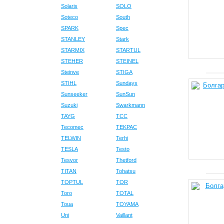
Solaris
SOLO
Soteco
South
SPARK
Spec
STANLEY
Stark
STARMIX
STARTUL
STEHER
STEINEL
Steinve
STIGA
STIHL
Sundays
Sunseeker
SunSun
Suzuki
Swarkmann
TAYG
TCC
Tecomec
TEKPAC
TELWIN
Terhi
TESLA
Testo
Tesvor
Thetford
TITAN
Tohatsu
TOPTUL
TOR
Toro
TOTAL
Toua
TOYAMA
Uni
Vaillant