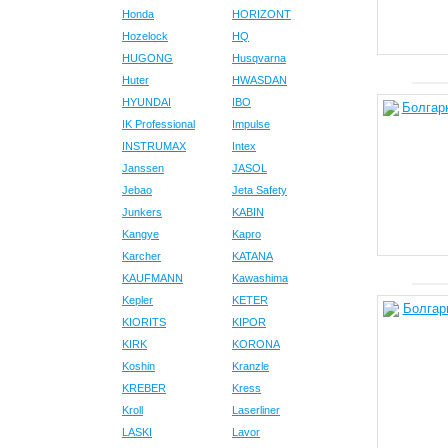
Honda
HORIZONT
Hozelock
HQ
HUGONG
Husqvarna
Huter
HWASDAN
HYUNDAI
IBO
IK Professional
Impulse
INSTRUMAX
Intex
Janssen
JASOL
Jebao
Jeta Safety
Junkers
KABIN
Kangye
Kapro
Karcher
KATANA
KAUFMANN
Kawashima
Kepler
KETER
KIORITS
KIPOR
KIRK
KORONA
Koshin
Kranzle
KREBER
Kress
Kroll
Laserliner
LASKI
Lavor