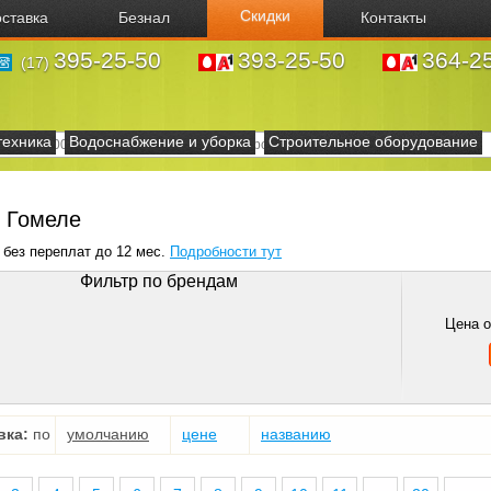
Скидки
ставка
Безнал
Контакты
395-25-50
393-25-50
364-2
(17)
техника
Водоснабжение и уборка
Строительное оборудование
в Гомеле
 без переплат до 12 мес.
Подробности тут
Фильтр по брендам
Цена 
вка:
по
умолчанию
цене
названию