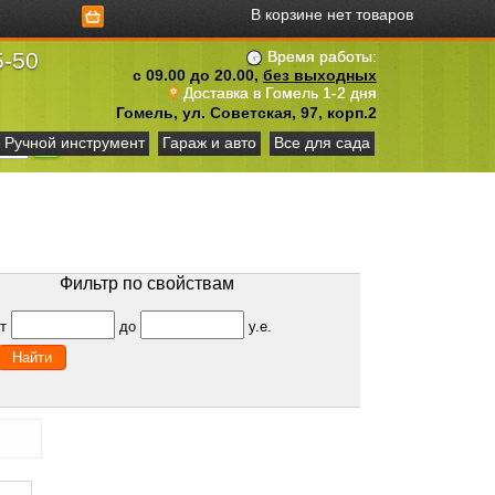
В корзине нет товаров
5-50
Время работы:
с 09.00 до 20.00,
без выходных
Доставка в Гомель 1-2 дня
Гомель, ул. Советская, 97, корп.2
Ручной инструмент
Гараж и авто
Все для сада
Фильтр по свойствам
от
до
у.е.