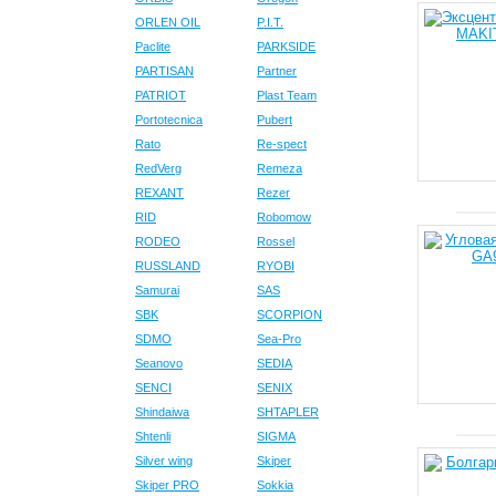
ORLEN OIL
P.I.T.
Paclite
PARKSIDE
PARTISAN
Partner
PATRIOT
Plast Team
Portotecnica
Pubert
Rato
Re-spect
RedVerg
Remeza
REXANT
Rezer
RID
Robomow
RODEO
Rossel
RUSSLAND
RYOBI
Samurai
SAS
SBK
SCORPION
SDMO
Sea-Pro
Seanovo
SEDIA
SENCI
SENIX
Shindaiwa
SHTAPLER
Shtenli
SIGMA
Silver wing
Skiper
Skiper PRO
Sokkia