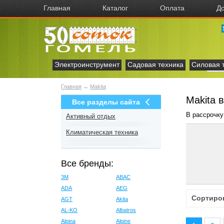
Главная
Каталог
Оплата
До
Электроинструмент
Садовая техника
Силовая 
Главная
→
Makita
Makita 
Все разделы сайта
В рассрочку
Активный отдых
Климатическая техника
Все бренды:
3M
ABAC
ADA
AEG
Сортиро
AGT
Akita
AL-KO
Albatros
Alpina
Alpine