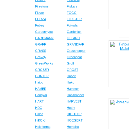
Fermer
Fiorentini
Firestone
Fiskars
Flover
FOGO
FORZA
FOXSTER
Fubag
Fukuda
Garden4you
Gardenlux
GARDMANN
GEPARD
GRAFF
GRANDFAR
GRASS
Grasshopper
Gravely
Greengear
GreenWorks
Groff
GROSER
GROST
GUNTER
Habert
Haibo
Hako
HAMER
Hammer
Hangkai
Hanskonner
HART
HARVEST
HDC
Hecht
Hidea
HIGHTOP
HiKOKI
HOEGERT
Holzfforma
Homelite