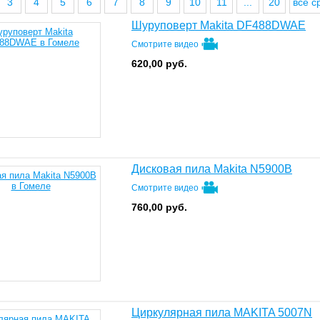
3
4
5
6
7
8
9
10
11
...
20
все с
Шуруповерт Makita DF488DWAE
Смотрите видео
620,00
руб.
Дисковая пила Makita N5900B
Смотрите видео
760,00
руб.
Циркулярная пила MAKITA 5007N