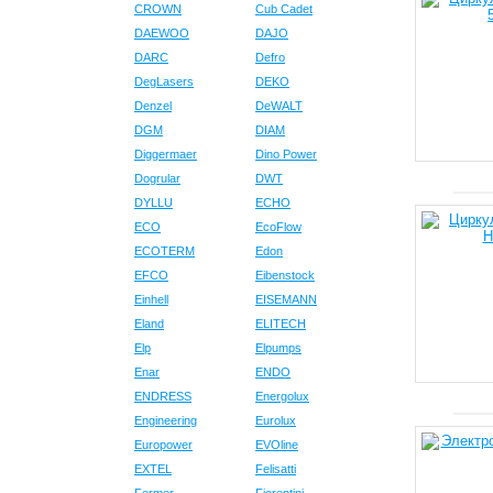
CROWN
Cub Cadet
DAEWOO
DAJO
DARC
Defro
DegLasers
DEKO
Denzel
DeWALT
DGM
DIAM
Diggermaer
Dino Power
Dogrular
DWT
DYLLU
ECHO
ECO
EcoFlow
ECOTERM
Edon
EFCO
Eibenstock
Einhell
EISEMANN
Eland
ELITECH
Elp
Elpumps
Enar
ENDO
ENDRESS
Energolux
Engineering
Eurolux
Europower
EVOline
EXTEL
Felisatti