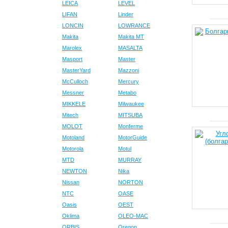
LEICA
LEVEL
LIFAN
Linder
LONCIN
LOWRANCE
Makita
Makita MT
Marolex
MASALTA
Masport
Master
MasterYard
Mazzoni
McCulloch
Mercury
Messner
Metabo
MIKKELE
Milwaukee
Mitech
MITSUBA
MOLOT
Monferme
Motoland
MotorGuide
Motorola
Motul
MTD
MURRAY
NEWTON
Nika
Nissan
NORTON
NTC
OASE
Oasis
OEST
Oklima
OLEO-MAC
ORBIS
Oregon