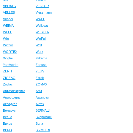
VBOATS
VEKTOR
VELLES
Viessmann
Villager
WATT
WEIMA
Wellboat
WELT
WESTER
Wilo
WinFull
Winzor
Wolf
WORTEX
Worx
Xingtai
Yakama
Yardworks
Zanussi
ZENIT
ZEUS
ZIGZAG
Zitrek
Zodiac
ZOMAX
Автоэлектрика
Агат
Агросфера
Адмирал
Аквадуся
Актех
Беларус
БЕЛМАШ
Весна
Вибромаш
Вихрь
Волат
ВРМЗ
ВЫМПЕЛ