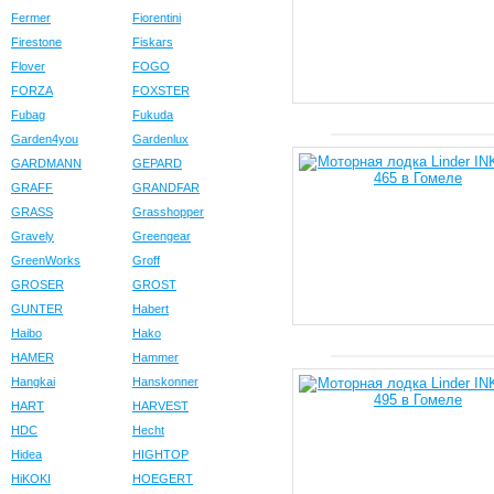
Fermer
Fiorentini
Firestone
Fiskars
Flover
FOGO
FORZA
FOXSTER
Fubag
Fukuda
Garden4you
Gardenlux
GARDMANN
GEPARD
GRAFF
GRANDFAR
GRASS
Grasshopper
Gravely
Greengear
GreenWorks
Groff
GROSER
GROST
GUNTER
Habert
Haibo
Hako
HAMER
Hammer
Hangkai
Hanskonner
HART
HARVEST
HDC
Hecht
Hidea
HIGHTOP
HiKOKI
HOEGERT