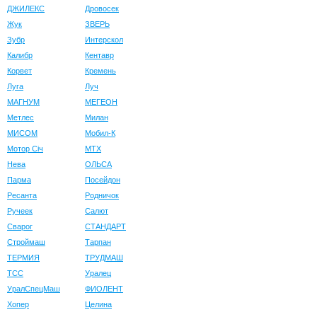
ДЖИЛЕКС
Дровосек
Жук
ЗВЕРЬ
Зубр
Интерскол
Калибр
Кентавр
Корвет
Кремень
Луга
Луч
МАГНУМ
МЕГЕОН
Метлес
Милан
МИСОМ
Мобил-К
Мотор Сiч
МТХ
Нева
ОЛЬСА
Парма
Посейдон
Ресанта
Родничок
Ручеек
Салют
Сварог
СТАНДАРТ
Строймаш
Тарпан
ТЕРМИЯ
ТРУДМАШ
ТСС
Уралец
УралСпецМаш
ФИОЛЕНТ
Хопер
Целина