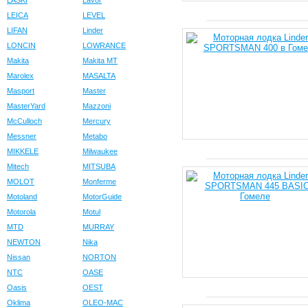
LASKI
Lavor
LEICA
LEVEL
LIFAN
Linder
LONCIN
LOWRANCE
Makita
Makita MT
Marolex
MASALTA
Masport
Master
MasterYard
Mazzoni
McCulloch
Mercury
Messner
Metabo
MIKKELE
Milwaukee
Mitech
MITSUBA
MOLOT
Monferme
Motoland
MotorGuide
Motorola
Motul
MTD
MURRAY
NEWTON
Nika
Nissan
NORTON
NTC
OASE
Oasis
OEST
Oklima
OLEO-MAC