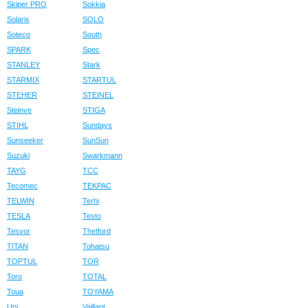
Skiper PRO
Sokkia
Solaris
SOLO
Soteco
South
SPARK
Spec
STANLEY
Stark
STARMIX
STARTUL
STEHER
STEINEL
Steinve
STIGA
STIHL
Sundays
Sunseeker
SunSun
Suzuki
Swarkmann
TAYG
TCC
Tecomec
TEKPAC
TELWIN
Terhi
TESLA
Testo
Tesvor
Thetford
TITAN
Tohatsu
TOPTUL
TOR
Toro
TOTAL
Toua
TOYAMA
Uni
Vaillant