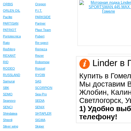
ORBIS
Oregon
ORLEN OIL
P.I.T.
Paclite
PARKSIDE
PARTISAN
Partner
PATRIOT
Plast Team
Portotecnica
Pubert
Rato
Re-spect
RedVerg
Remeza
REXANT
Rezer
Linder в 
RID
Robomow
RODEO
Rossel
Купить в Гомел
RUSSLAND
RYOBI
Samurai
SAS
Мы доставим В
SBK
SCORPION
Жлобин, Калин
SDMO
Sea-Pro
Светлогорск, 
Seanovo
SEDIA
1) Удобно выб
SENCI
SENIX
Shindaiwa
SHTAPLER
телефону!
Shtenli
SIGMA
Silver wing
Skiper