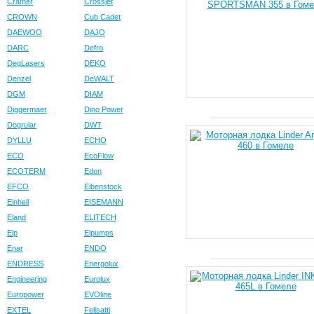
Cramer
Crossjet
CROWN
Cub Cadet
DAEWOO
DAJO
DARC
Defro
DegLasers
DEKO
Denzel
DeWALT
DGM
DIAM
Diggermaer
Dino Power
Dogrular
DWT
DYLLU
ECHO
ECO
EcoFlow
ECOTERM
Edon
EFCO
Eibenstock
Einhell
EISEMANN
Eland
ELITECH
Elp
Elpumps
Enar
ENDO
ENDRESS
Energolux
Engineering
Eurolux
Europower
EVOline
EXTEL
Felisatti