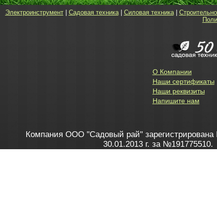
Электроинструмент
|
Садовая техника
|
Силовая техника
|
Строительно
Поли
О Компании
Наши сертификаты
Наши реквизиты
Напишите нам
Компания ООО "Садовый рай" зарегистрирована 
30.01.2013 г. за №191775510.
Зарегистрирован в Торговом реестре 28.02.2013 г. 
Как это работает
до 20:00 пн-пт, с 10:00 до 16:00 
1. Заказываю товар
2. Полу
в Контакт центре
Заби
8 801 100 45 46
Мне 
Бела
e-mail
skype