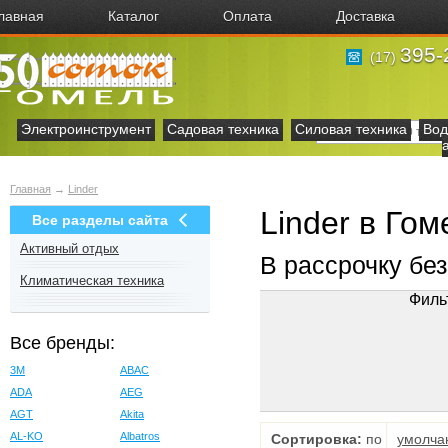
лавная
Каталог
Оплата
Доставка
395-
(17)
Электроинструмент
Садовая техника
Силовая техника
Вод
Главная
→
Linder
Linder в Гом
Все разделы сайта
Активный отдых
В рассрочку бе
Климатическая техника
Филь
Все бренды:
3M
ABAC
ADA
AEG
AGT
Akita
AL-KO
Albatros
Сортировка:
по
умолча