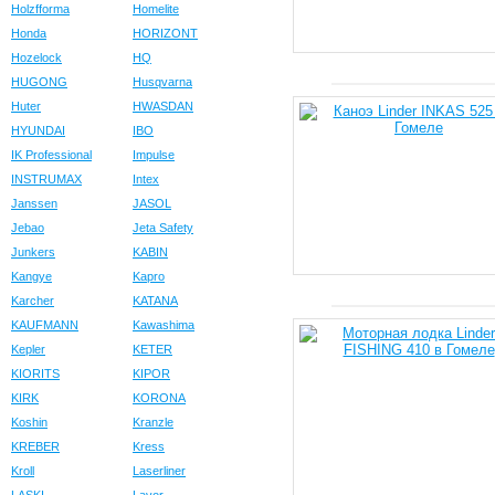
Holzfforma
Homelite
Honda
HORIZONT
Hozelock
HQ
HUGONG
Husqvarna
Huter
HWASDAN
HYUNDAI
IBO
IK Professional
Impulse
INSTRUMAX
Intex
Janssen
JASOL
Jebao
Jeta Safety
Junkers
KABIN
Kangye
Kapro
Karcher
KATANA
KAUFMANN
Kawashima
Kepler
KETER
KIORITS
KIPOR
KIRK
KORONA
Koshin
Kranzle
KREBER
Kress
Kroll
Laserliner