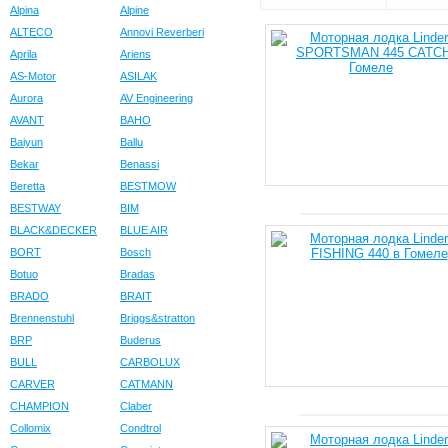
Alpina
Alpine
ALTECO
Annovi Reverberi
Aprila
Ariens
AS-Motor
ASILAK
Aurora
AV Engineering
AVANT
BAHO
Baiyun
Ballu
Bekar
Benassi
Beretta
BESTMOW
BESTWAY
BIM
BLACK&DECKER
BLUE AIR
BORT
Bosch
Botuo
Bradas
BRADO
BRAIT
Brennenstuhl
Briggs&stratton
BRP
Buderus
BULL
CARBOLUX
CARVER
CATMANN
CHAMPION
Claber
Collomix
Condtrol