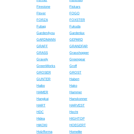
Fermer
Fiorentini
Firestone
Fiskars
Flover
FOGO
FORZA
FOXSTER
Fubag
Fukuda
Garden4you
Gardenlux
GARDMANN
GEPARD
GRAFF
GRANDFAR
GRASS
Grasshopper
Gravely
Greengear
GreenWorks
Groff
GROSER
GROST
GUNTER
Habert
Haibo
Hako
HAMER
Hammer
Hangkai
Hanskonner
HART
HARVEST
HDC
Hecht
Hidea
HIGHTOP
HiKOKI
HOEGERT
Holzfforma
Homelite