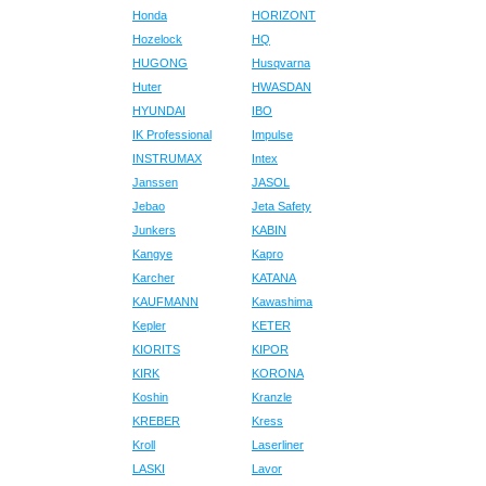
Honda
HORIZONT
Hozelock
HQ
HUGONG
Husqvarna
Huter
HWASDAN
HYUNDAI
IBO
IK Professional
Impulse
INSTRUMAX
Intex
Janssen
JASOL
Jebao
Jeta Safety
Junkers
KABIN
Kangye
Kapro
Karcher
KATANA
KAUFMANN
Kawashima
Kepler
KETER
KIORITS
KIPOR
KIRK
KORONA
Koshin
Kranzle
KREBER
Kress
Kroll
Laserliner
LASKI
Lavor