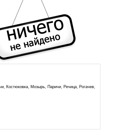
и, Костюковка, Мозырь, Паричи, Речица, Рогачев,