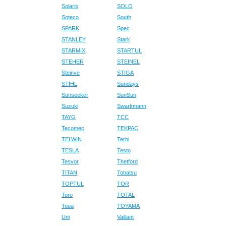
Solaris
SOLO
Soteco
South
SPARK
Spec
STANLEY
Stark
STARMIX
STARTUL
STEHER
STEINEL
Steinve
STIGA
STIHL
Sundays
Sunseeker
SunSun
Suzuki
Swarkmann
TAYG
TCC
Tecomec
TEKPAC
TELWIN
Terhi
TESLA
Testo
Tesvor
Thetford
TITAN
Tohatsu
TOPTUL
TOR
Toro
TOTAL
Toua
TOYAMA
Uni
Vaillant