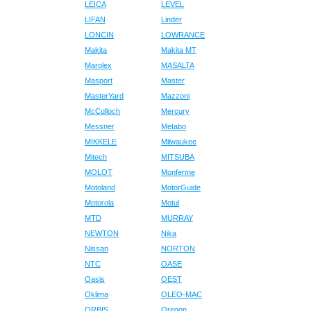
LEICA
LEVEL
LIFAN
Linder
LONCIN
LOWRANCE
Makita
Makita MT
Marolex
MASALTA
Masport
Master
MasterYard
Mazzoni
McCulloch
Mercury
Messner
Metabo
MIKKELE
Milwaukee
Mitech
MITSUBA
MOLOT
Monferme
Motoland
MotorGuide
Motorola
Motul
MTD
MURRAY
NEWTON
Nika
Nissan
NORTON
NTC
OASE
Oasis
OEST
Oklima
OLEO-MAC
ORBIS
Oregon