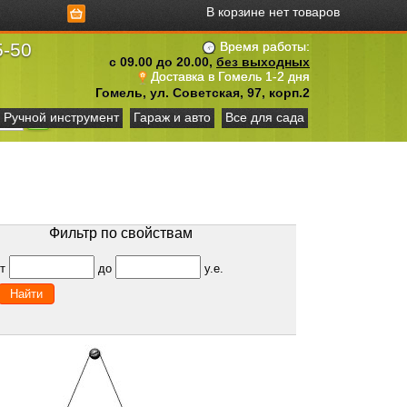
В корзине нет товаров
5-50
Время работы:
с 09.00 до 20.00,
без выходных
Доставка в Гомель 1-2 дня
Гомель, ул. Советская, 97, корп.2
Ручной инструмент
Гараж и авто
Все для сада
Фильтр по свойствам
от
до
у.е.