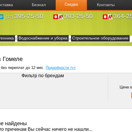
Скидки
ставка
Безнал
Контакты
395-25-50
393-25-50
364-2
(17)
техника
Водоснабжение и уборка
Строительное оборудование
в Гомеле
 без переплат до 12 мес.
Подробности тут
Фильтр по брендам
Цена 
не найдены
то причинам Вы сейчас ничего не нашли...