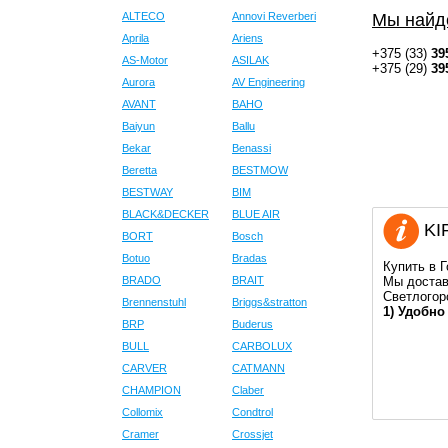
ALTECO
Annovi Reverberi
Мы найд
Aprila
Ariens
+375 (33)
39
AS-Motor
ASILAK
+375 (29)
39
Aurora
AV Engineering
AVANT
BAHO
Baiyun
Ballu
Bekar
Benassi
Beretta
BESTMOW
BESTWAY
BIM
BLACK&DECKER
BLUE AIR
KIP
BORT
Bosch
Botuo
Bradas
Купить в 
BRADO
BRAIT
Мы достав
Светлогор
Brennenstuhl
Briggs&stratton
1) Удобно
BRP
Buderus
BULL
CARBOLUX
CARVER
CATMANN
CHAMPION
Claber
Collomix
Condtrol
Cramer
Crossjet