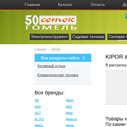
Главная
Каталог
Оплата
До
Электроинструмент
Садовая техника
Силовая 
Главная
→
KIPOR
KIPOR 
Все разделы сайта
В рассрочку
Активный отдых
Климатическая техника
Все бренды:
3M
ABAC
ADA
AEG
AGT
Akita
Товары 
AL-KO
Albatros
По каким-
Alpina
Alpine