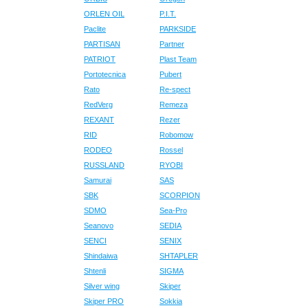
ORLEN OIL
P.I.T.
Paclite
PARKSIDE
PARTISAN
Partner
PATRIOT
Plast Team
Portotecnica
Pubert
Rato
Re-spect
RedVerg
Remeza
REXANT
Rezer
RID
Robomow
RODEO
Rossel
RUSSLAND
RYOBI
Samurai
SAS
SBK
SCORPION
SDMO
Sea-Pro
Seanovo
SEDIA
SENCI
SENIX
Shindaiwa
SHTAPLER
Shtenli
SIGMA
Silver wing
Skiper
Skiper PRO
Sokkia