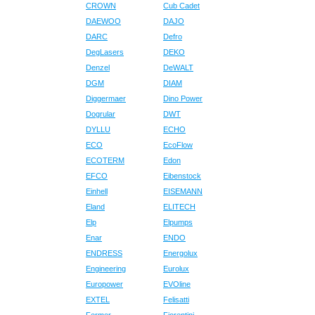
CROWN
Cub Cadet
DAEWOO
DAJO
DARC
Defro
DegLasers
DEKO
Denzel
DeWALT
DGM
DIAM
Diggermaer
Dino Power
Dogrular
DWT
DYLLU
ECHO
ECO
EcoFlow
ECOTERM
Edon
EFCO
Eibenstock
Einhell
EISEMANN
Eland
ELITECH
Elp
Elpumps
Enar
ENDO
ENDRESS
Energolux
Engineering
Eurolux
Europower
EVOline
EXTEL
Felisatti