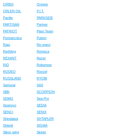
ORBIS
Oregon
ORLEN OIL
P.I.T.
Paclite
PARKSIDE
PARTISAN
Partner
PATRIOT
Plast Team
Portotecnica
Pubert
Rato
Re-spect
RedVerg
Remeza
REXANT
Rezer
RID
Robomow
RODEO
Rossel
RUSSLAND
RYOBI
Samurai
SAS
SBK
SCORPION
SDMO
Sea-Pro
Seanovo
SEDIA
SENCI
SENIX
Shindaiwa
SHTAPLER
Shtenli
SIGMA
Silver wing
Skiper