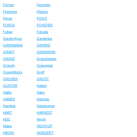
Fermer
Fiorentini
Firestone
Fiskars
Flover
FOGO
FORZA
FOXSTER
Fubag
Fukuda
Garden4you
Gardenlux
GARDMANN
GEPARD
GRAFF
GRANDFAR
GRASS
Grasshopper
Gravely
Greengear
GreenWorks
Groff
GROSER
GROST
GUNTER
Habert
Haibo
Hako
HAMER
Hammer
Hangkai
Hanskonner
HART
HARVEST
HDC
Hecht
Hidea
HIGHTOP
HiKOKI
HOEGERT