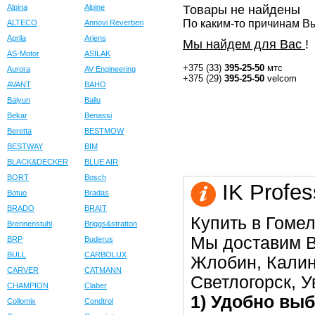
Alpina
Alpine
Товары не найдены
По каким-то причинам Вы
ALTECO
Annovi Reverberi
Aprila
Ariens
Мы найдем для Вас
!
AS-Motor
ASILAK
+375 (33)
395-25-50
мтс
Aurora
AV Engineering
+375 (29)
395-25-50
velcom
AVANT
BAHO
Baiyun
Ballu
Bekar
Benassi
Beretta
BESTMOW
BESTWAY
BIM
BLACK&DECKER
BLUE AIR
BORT
Bosch
IK Profes
Botuo
Bradas
BRADO
BRAIT
Купить в Гомел
Brennenstuhl
Briggs&stratton
Мы доставим В
BRP
Buderus
BULL
CARBOLUX
Жлобин, Калин
CARVER
CATMANN
Светлогорск, 
CHAMPION
Claber
1) Удобно выб
Collomix
Condtrol