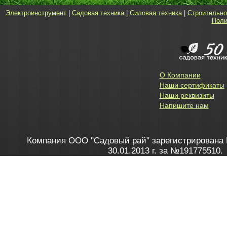
Электроинструмент
|
Садовая техника
|
Силовая техника
|
Строительно
Поли
О Компании
Наши сертификаты
Наши реквизиты
Напишите нам
Компания ООО "Садовый рай" зарегистрирована 
30.01.2013 г. за №191775510.
Зарегистрирован в Торговом реестре 28.02.2013 г. 
Как это работает
до 20:00 пн-пт, с 10:00 до 16:00 
1. Заказываю товар
2. Полу
в Контакт центре
Заби
8 801 100 45 46
Мне 
Бела
e-mail
skype