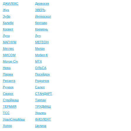
ДЖИЛЕКС
Дровосек
Жук
ЗВЕРЬ
Зубр
Интерскол
Калибр
Кентавр
Корвет
Кремень
Луга
Луч
МАГНУМ
МЕГЕОН
Метлес
Милан
МИСОМ
Мобил-К
Мотор Сiч
МТХ
Нева
ОЛЬСА
Парма
Посейдон
Ресанта
Родничок
Ручеек
Салют
Сварог
СТАНДАРТ
Строймаш
Тарпан
ТЕРМИЯ
ТРУДМАШ
ТСС
Уралец
УралСпецМаш
ФИОЛЕНТ
Хопер
Целина