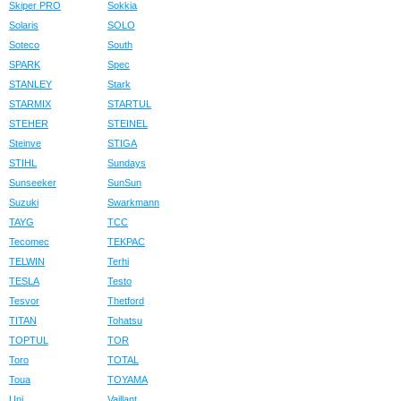
Skiper PRO
Sokkia
Solaris
SOLO
Soteco
South
SPARK
Spec
STANLEY
Stark
STARMIX
STARTUL
STEHER
STEINEL
Steinve
STIGA
STIHL
Sundays
Sunseeker
SunSun
Suzuki
Swarkmann
TAYG
TCC
Tecomec
TEKPAC
TELWIN
Terhi
TESLA
Testo
Tesvor
Thetford
TITAN
Tohatsu
TOPTUL
TOR
Toro
TOTAL
Toua
TOYAMA
Uni
Vaillant