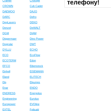
телефону!
Cramer
Crossjet
CROWN
Cub Cadet
DAEWOO
DAJO
DARC
Defro
DegLasers
DEKO
Denzel
DeWALT
DGM
DIAM
Diggermaer
Dino Power
Dogrular
DWT
DYLLU
ECHO
ECO
EcoFlow
ECOTERM
Edon
EFCO
Eibenstock
Einhell
EISEMANN
Eland
ELITECH
Elp
Elpumps
Enar
ENDO
ENDRESS
Energolux
Engineering
Eurolux
Europower
EVOline
EXTEL
Felisatti