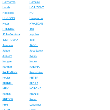
Holzfforma
Homelite
Honda
HORIZONT
Hozelock
HQ
HUGONG
Husqvarna
Huter
HWASDAN
HYUNDAI
IBO
IK Professional
Impulse
INSTRUMAX
Intex
Janssen
JASOL
Jebao
Jeta Safety
Junkers
KABIN
Kangye
Kapro
Karcher
KATANA
KAUFMANN
Kawashima
Kepler
KETER
KIORITS
KIPOR
KIRK
KORONA
Koshin
Kranzle
KREBER
Kress
Kroll
Laserliner