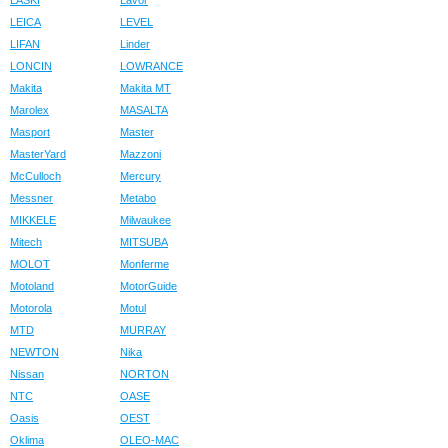
LASKI
Lavor
LEICA
LEVEL
LIFAN
Linder
LONCIN
LOWRANCE
Makita
Makita MT
Marolex
MASALTA
Masport
Master
MasterYard
Mazzoni
McCulloch
Mercury
Messner
Metabo
MIKKELE
Milwaukee
Mitech
MITSUBA
MOLOT
Monferme
Motoland
MotorGuide
Motorola
Motul
MTD
MURRAY
NEWTON
Nika
Nissan
NORTON
NTC
OASE
Oasis
OEST
Oklima
OLEO-MAC