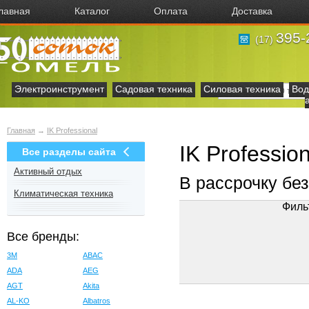
лавная
Каталог
Оплата
Доставка
395-
(17)
Электроинструмент
Садовая техника
Силовая техника
Вод
Главная
→
IK Professional
IK Professio
Все разделы сайта
Активный отдых
В рассрочку бе
Климатическая техника
Филь
Все бренды:
3M
ABAC
ADA
AEG
AGT
Akita
AL-KO
Albatros