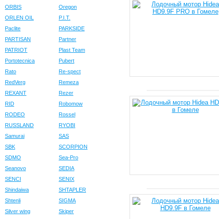
ORBIS
Oregon
ORLEN OIL
P.I.T.
Paclite
PARKSIDE
PARTISAN
Partner
PATRIOT
Plast Team
Portotecnica
Pubert
Rato
Re-spect
RedVerg
Remeza
REXANT
Rezer
RID
Robomow
RODEO
Rossel
RUSSLAND
RYOBI
Samurai
SAS
SBK
SCORPION
SDMO
Sea-Pro
Seanovo
SEDIA
SENCI
SENIX
Shindaiwa
SHTAPLER
Shtenli
SIGMA
Silver wing
Skiper