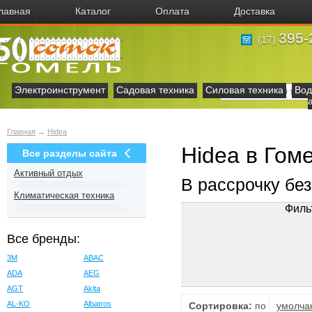
лавная
Каталог
Оплата
Доставка
395-
(17)
Электроинструмент
Садовая техника
Силовая техника
Вод
Главная
→
Hidea
Hidea в Гом
Все разделы сайта
Активный отдых
В рассрочку бе
Климатическая техника
Филь
Все бренды:
3M
ABAC
ADA
AEG
AGT
Akita
AL-KO
Albatros
Сортировка:
по
умолча