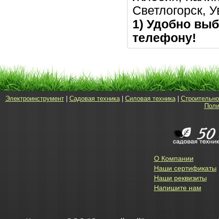
Светлогорск, 
1) Удобно выб
телефону!
Электроинструмент
|
Садовая техника
|
Силовая техника
|
Строительно
Поли
О Компании
Наши сертификаты
Наши реквизиты
Напишите нам