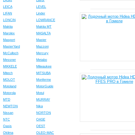
LASKI
Lavor
LEICA
LEVEL
LIFAN
Linder
LONCIN
LOWRANCE
Makita
Makita MT
Marolex
MASALTA
Masport
Master
MasterYard
Mazzoni
McCulloch
Mercury
Messner
Metabo
MIKKELE
Milwaukee
Mitech
MITSUBA
MOLOT
Monferme
Motoland
MotorGuide
Motorola
Motul
MTD
MURRAY
NEWTON
Nika
Nissan
NORTON
NTC
OASE
Oasis
OEST
Oklima
OLEO-MAC