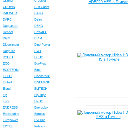
Cramer
Crossjet
CROWN
Cub Cadet
DAEWOO
DAJO
DARC
Defro
DegLasers
DEKO
Denzel
DeWALT
DGM
DIAM
Diggermaer
Dino Power
Dogrular
DWT
DYLLU
ECHO
ECO
EcoFlow
ECOTERM
Edon
EFCO
Eibenstock
Einhell
EISEMANN
Eland
ELITECH
Elp
Elpumps
Enar
ENDO
ENDRESS
Energolux
Engineering
Eurolux
Europower
EVOline
EXTEL
Felisatti