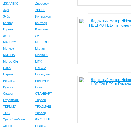
ДЖИЛЕКС
Дровосек
Жук
ЗВЕРЬ
Зубр
Интерскол
Калибр
Кентавр
Корвет
Кремень
Луга
Луч
МАГНУМ
МЕГЕОН
Метлес
Милан
МИСОМ
Мобил-К
Мотор Сiч
МТХ
Нева
ОЛЬСА
Парма
Посейдон
Ресанта
Родничок
Ручеек
Салют
Сварог
СТАНДАРТ
Строймаш
Тарпан
ТЕРМИЯ
ТРУДМАШ
ТСС
Уралец
УралСпецМаш
ФИОЛЕНТ
Хопер
Целина