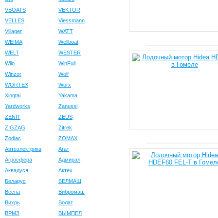
VBOATS
VEKTOR
VELLES
Viessmann
Villager
WATT
WEIMA
Wellboat
WELT
WESTER
Wilo
WinFull
Winzor
Wolf
WORTEX
Worx
Xingtai
Yakama
Yardworks
Zanussi
ZENIT
ZEUS
ZIGZAG
Zitrek
Zodiac
ZOMAX
Автоэлектрика
Агат
Агросфера
Адмирал
Аквадуся
Актех
Беларус
БЕЛМАШ
Весна
Вибромаш
Вихрь
Волат
ВРМЗ
ВЫМПЕЛ