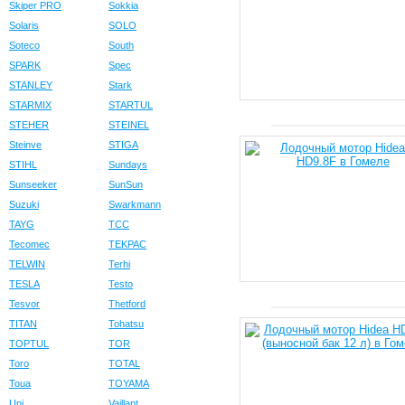
Skiper PRO
Sokkia
Solaris
SOLO
Soteco
South
SPARK
Spec
STANLEY
Stark
STARMIX
STARTUL
STEHER
STEINEL
Steinve
STIGA
STIHL
Sundays
Sunseeker
SunSun
Suzuki
Swarkmann
TAYG
TCC
Tecomec
TEKPAC
TELWIN
Terhi
TESLA
Testo
Tesvor
Thetford
TITAN
Tohatsu
TOPTUL
TOR
Toro
TOTAL
Toua
TOYAMA
Uni
Vaillant