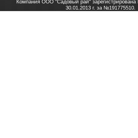
Компания ООО "Садовый рай" зарегистрирована 
30.01.2013 г. за №191775510.
Зарегистрирован в Торговом реестре 28.02.2013 г. 
Как это работает
до 20:00 пн-пт, с 10:00 до 16:00 
1. Заказываю товар
2. Полу
в Контакт центре
Заби
8 801 100 45 46
Мне 
Бела
e-mail
skype
Посмо
На сайте через корзину
Online-консультант