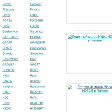
Fermer
Fiorentini
Firestone
Fiskars
Flover
FOGO
FORZA
FOXSTER
Fubag
Fukuda
Garden4you
Gardenlux
GARDMANN
GEPARD
GRAFF
GRANDFAR
GRASS
Grasshopper
Gravely
Greengear
GreenWorks
Groff
GROSER
GROST
GUNTER
Habert
Haibo
Hako
HAMER
Hammer
Hangkai
Hanskonner
HART
HARVEST
HDC
Hecht
Hidea
HIGHTOP
HiKOKI
HOEGERT