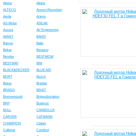
Alpina
Alpine
ALTECO
Annovi Reverberi
Aprila
Ariens
AS-Motor
ASILAK
Aurora
AV Engineering
AVANT
BAHO
Baiyun
Ballu
Bekar
Benassi
Beretta
BESTMOW
BESTWAY
BIM
BLACK&DECKER
BLUE AIR
BORT
Bosch
Botuo
Bradas
BRADO
BRAIT
Brennenstuhl
Briggs&stratton
BRP
Buderus
BULL
CARBOLUX
CARVER
CATMANN
CHAMPION
Claber
Collomix
Condtrol