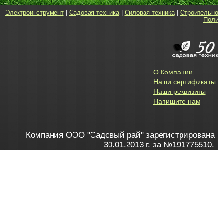
Электроинструмент
|
Садовая техника
|
Силовая техника
|
Строительно
Поли
О Компании
Наши сертификаты
Наши реквизиты
Напишите нам
Компания ООО "Садовый рай" зарегистрирована 
30.01.2013 г. за №191775510.
Зарегистрирован в Торговом реестре 28.02.2013 г. 
Как это работает
до 20:00 пн-пт, с 10:00 до 16:00 
1. Заказываю товар
2. Полу
в Контакт центре
Заби
8 801 100 45 46
Мне 
Бела
e-mail
skype