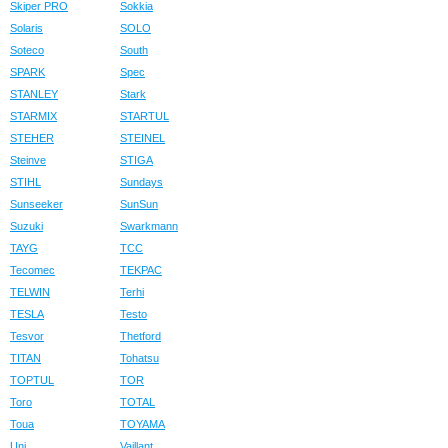
Skiper PRO
Sokkia
Solaris
SOLO
Soteco
South
SPARK
Spec
STANLEY
Stark
STARMIX
STARTUL
STEHER
STEINEL
Steinve
STIGA
STIHL
Sundays
Sunseeker
SunSun
Suzuki
Swarkmann
TAYG
TCC
Tecomec
TEKPAC
TELWIN
Terhi
TESLA
Testo
Tesvor
Thetford
TITAN
Tohatsu
TOPTUL
TOR
Toro
TOTAL
Toua
TOYAMA
Uni
Vaillant