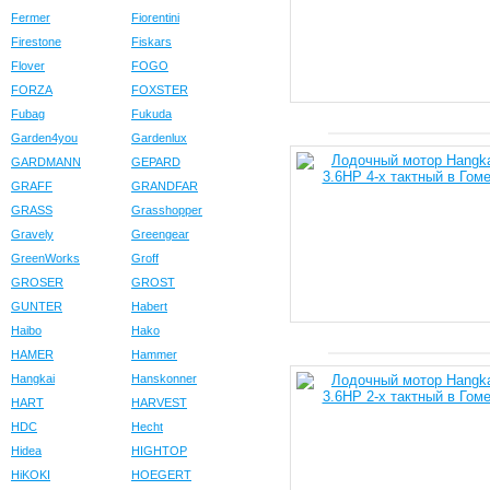
Fermer
Fiorentini
Firestone
Fiskars
Flover
FOGO
FORZA
FOXSTER
Fubag
Fukuda
Garden4you
Gardenlux
GARDMANN
GEPARD
GRAFF
GRANDFAR
GRASS
Grasshopper
Gravely
Greengear
GreenWorks
Groff
GROSER
GROST
GUNTER
Habert
Haibo
Hako
HAMER
Hammer
Hangkai
Hanskonner
HART
HARVEST
HDC
Hecht
Hidea
HIGHTOP
HiKOKI
HOEGERT