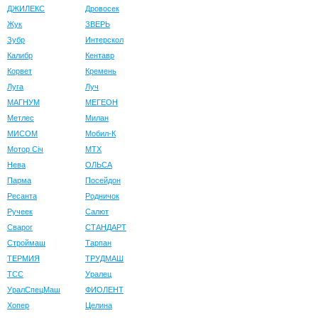
ДЖИЛЕКС
Дровосек
Жук
ЗВЕРЬ
Зубр
Интерскол
Калибр
Кентавр
Корвет
Кремень
Луга
Луч
МАГНУМ
МЕГЕОН
Метлес
Милан
МИСОМ
Мобил-К
Мотор Сiч
МТХ
Нева
ОЛЬСА
Парма
Посейдон
Ресанта
Родничок
Ручеек
Салют
Сварог
СТАНДАРТ
Строймаш
Тарпан
ТЕРМИЯ
ТРУДМАШ
ТСС
Уралец
УралСпецМаш
ФИОЛЕНТ
Хопер
Целина