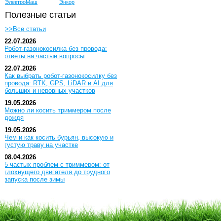
ЭлектроМаш
Энкор
Полезные статьи
>>Все статьи
22.07.2026
Робот-газонокосилка без провода:
ответы на частые вопросы
22.07.2026
Как выбрать робот-газонокосилку без
провода: RTK, GPS, LiDAR и AI для
больших и неровных участков
19.05.2026
Можно ли косить триммером после
дождя
19.05.2026
Чем и как косить бурьян, высокую и
густую траву на участке
08.04.2026
5 частых проблем с триммером: от
глохнущего двигателя до трудного
запуска после зимы