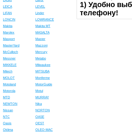
LASKI
Lavor
1) Удобно выб
LEICA
LEVEL
телефону!
LIFAN
Linder
LONCIN
LOWRANCE
Makita
Makita MT
Marolex
MASALTA
Masport
Master
MasterYard
Mazzoni
McCulloch
Mercury
Messner
Metabo
MIKKELE
Milwaukee
Mitech
MITSUBA
MOLOT
Monferme
Motoland
MotorGuide
Motorola
Motul
MTD
MURRAY
NEWTON
Nika
Nissan
NORTON
NTC
OASE
Oasis
OEST
Oklima
OLEO-MAC