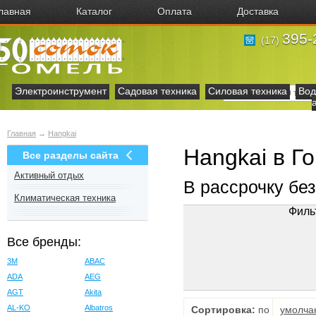
лавная
Каталог
Оплата
Доставка
395-
(17)
Электроинструмент
Садовая техника
Силовая техника
Вод
Главная
→
Hangkai
Hangkai в Г
Все разделы сайта
Активный отдых
В рассрочку бе
Климатическая техника
Филь
Все бренды:
3M
ABAC
ADA
AEG
AGT
Akita
AL-KO
Albatros
Сортировка:
по
умолча