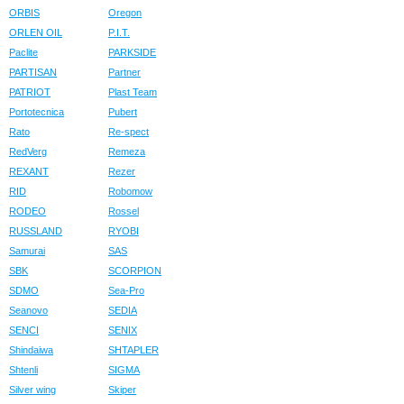
ORBIS
Oregon
ORLEN OIL
P.I.T.
Paclite
PARKSIDE
PARTISAN
Partner
PATRIOT
Plast Team
Portotecnica
Pubert
Rato
Re-spect
RedVerg
Remeza
REXANT
Rezer
RID
Robomow
RODEO
Rossel
RUSSLAND
RYOBI
Samurai
SAS
SBK
SCORPION
SDMO
Sea-Pro
Seanovo
SEDIA
SENCI
SENIX
Shindaiwa
SHTAPLER
Shtenli
SIGMA
Silver wing
Skiper