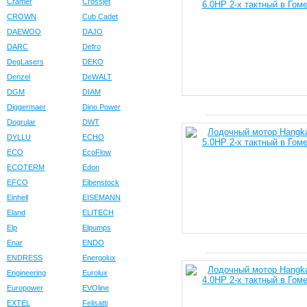
Cramer
Crossjet
CROWN
Cub Cadet
DAEWOO
DAJO
DARC
Defro
DegLasers
DEKO
Denzel
DeWALT
DGM
DIAM
Diggermaer
Dino Power
Dogrular
DWT
DYLLU
ECHO
ECO
EcoFlow
ECOTERM
Edon
EFCO
Eibenstock
Einhell
EISEMANN
Eland
ELITECH
Elp
Elpumps
Enar
ENDO
ENDRESS
Energolux
Engineering
Eurolux
Europower
EVOline
EXTEL
Felisatti