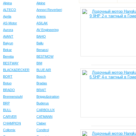
Alpina
Alpine
ALTECO
Annovi Reverberi
Aprila
Ariens
AS-Motor
ASILAK
Aurora
AV Engineering
AVANT
BAHO
Baiyun
Ballu
Bekar
Benassi
Beretta
BESTMOW
BESTWAY
BIM
BLACK&DECKER
BLUE AIR
BORT
Bosch
Botuo
Bradas
BRADO
BRAIT
Brennenstuhl
Briggs&stratton
BRP
Buderus
BULL
CARBOLUX
CARVER
CATMANN
CHAMPION
Claber
Collomix
Condtrol