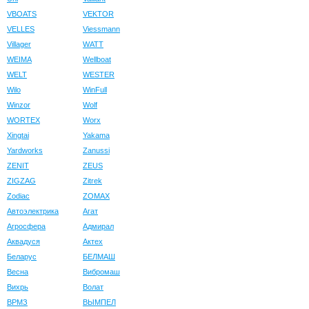
VBOATS
VEKTOR
VELLES
Viessmann
Villager
WATT
WEIMA
Wellboat
WELT
WESTER
Wilo
WinFull
Winzor
Wolf
WORTEX
Worx
Xingtai
Yakama
Yardworks
Zanussi
ZENIT
ZEUS
ZIGZAG
Zitrek
Zodiac
ZOMAX
Автоэлектрика
Агат
Агросфера
Адмирал
Аквадуся
Актех
Беларус
БЕЛМАШ
Весна
Вибромаш
Вихрь
Волат
ВРМЗ
ВЫМПЕЛ