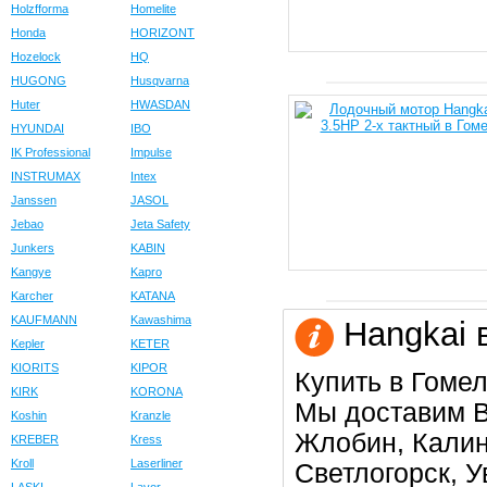
Holzfforma
Homelite
Honda
HORIZONT
Hozelock
HQ
HUGONG
Husqvarna
Huter
HWASDAN
HYUNDAI
IBO
IK Professional
Impulse
INSTRUMAX
Intex
Janssen
JASOL
Jebao
Jeta Safety
Junkers
KABIN
Kangye
Kapro
Karcher
KATANA
KAUFMANN
Kawashima
Hangkai 
Kepler
KETER
KIORITS
KIPOR
Купить в Гомел
KIRK
KORONA
Мы доставим В
Koshin
Kranzle
Жлобин, Калин
KREBER
Kress
Kroll
Laserliner
Светлогорск, 