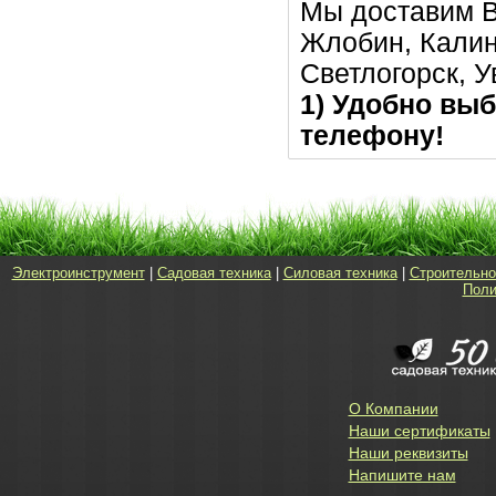
Мы доставим В
Жлобин, Калин
Светлогорск, 
1) Удобно выб
телефону!
Электроинструмент
|
Садовая техника
|
Силовая техника
|
Строительно
Поли
О Компании
Наши сертификаты
Наши реквизиты
Напишите нам