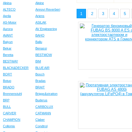
Alpina
Alpine
ALTECO
Annovi Reverberi
1
2
3
4
5
Aprila
Ariens
AS-Motor
ASILAK
Aurora
AV Engineering
AVANT
BAHO
Baiyun
Ballu
Bekar
Benassi
Beretta
BESTMOW
BESTWAY
BIM
BLACK&DECKER
BLUE AIR
BORT
Bosch
Botuo
Bradas
BRADO
BRAIT
Brennenstuhl
Briggs&stratton
BRP
Buderus
BULL
CARBOLUX
CARVER
CATMANN
CHAMPION
Claber
Collomix
Condtrol