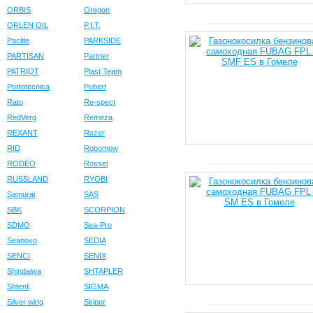
ORBIS
Oregon
ORLEN OIL
P.I.T.
Paclite
PARKSIDE
PARTISAN
Partner
PATRIOT
Plast Team
Portotecnica
Pubert
Rato
Re-spect
RedVerg
Remeza
REXANT
Rezer
RID
Robomow
RODEO
Rossel
RUSSLAND
RYOBI
Samurai
SAS
SBK
SCORPION
SDMO
Sea-Pro
Seanovo
SEDIA
SENCI
SENIX
Shindaiwa
SHTAPLER
Shtenli
SIGMA
Silver wing
Skiper