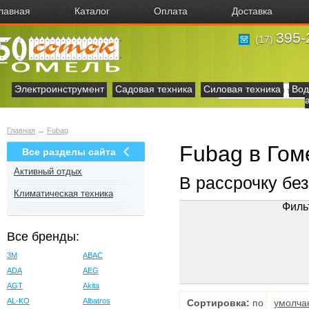
лавная
Каталог
Оплата
Доставка
395-
(17)
Электроинструмент
Садовая техника
Силовая техника
Вод
Главная
→
Fubag
Fubag в Гом
Все разделы сайта
Активный отдых
В рассрочку бе
Климатическая техника
Филь
Все бренды:
3M
ABAC
ADA
AEG
AGT
Akita
AL-KO
Albatros
Сортировка:
по
умолча