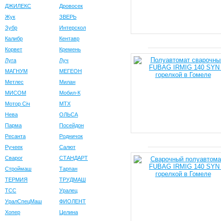
ДЖИЛЕКС
Дровосек
Жук
ЗВЕРЬ
Зубр
Интерскол
Калибр
Кентавр
Корвет
Кремень
Луга
Луч
МАГНУМ
МЕГЕОН
Метлес
Милан
МИСОМ
Мобил-К
Мотор Сiч
МТХ
Нева
ОЛЬСА
Парма
Посейдон
Ресанта
Родничок
Ручеек
Салют
Сварог
СТАНДАРТ
Строймаш
Тарпан
ТЕРМИЯ
ТРУДМАШ
ТСС
Уралец
УралСпецМаш
ФИОЛЕНТ
Хопер
Целина