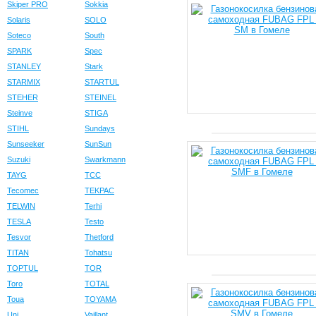
Skiper PRO
Sokkia
Solaris
SOLO
Soteco
South
SPARK
Spec
STANLEY
Stark
STARMIX
STARTUL
STEHER
STEINEL
Steinve
STIGA
STIHL
Sundays
Sunseeker
SunSun
Suzuki
Swarkmann
TAYG
TCC
Tecomec
TEKPAC
TELWIN
Terhi
TESLA
Testo
Tesvor
Thetford
TITAN
Tohatsu
TOPTUL
TOR
Toro
TOTAL
Toua
TOYAMA
Uni
Vaillant