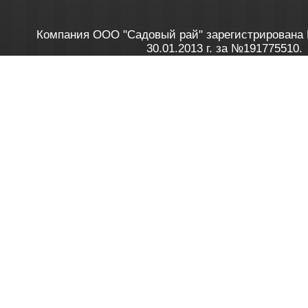
Компания ООО "Садовый рай" зарегистрирована 
30.01.2013 г. за №191775510.
Зарегистрирован в Торговом реестре 28.02.2013 г. 
Как это работает
до 20:00 пн-пт, с 10:00 до 16:00 
1. Заказываю товар
2. Полу
в Контакт центре
Заби
8 801 100 45 46
Мне 
Бела
e-mail
skype
Посмо
На сайте через корзину
Online-консультант