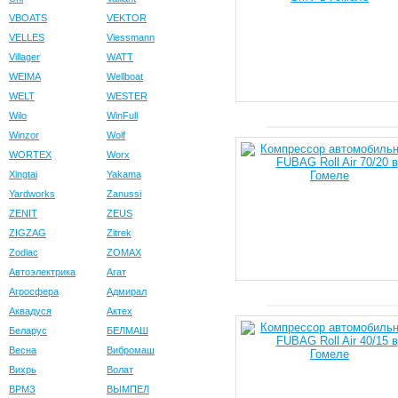
VBOATS
VEKTOR
VELLES
Viessmann
Villager
WATT
WEIMA
Wellboat
WELT
WESTER
Wilo
WinFull
Winzor
Wolf
WORTEX
Worx
Xingtai
Yakama
Yardworks
Zanussi
ZENIT
ZEUS
ZIGZAG
Zitrek
Zodiac
ZOMAX
Автоэлектрика
Агат
Агросфера
Адмирал
Аквадуся
Актех
Беларус
БЕЛМАШ
Весна
Вибромаш
Вихрь
Волат
ВРМЗ
ВЫМПЕЛ