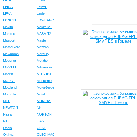
LASKI
Lavor
LEICA
LEVEL
LIFAN
Linder
LONCIN
LOWRANCE
Makita
Makita MT
Marolex
MASALTA
Masport
Master
MasterYard
Mazzoni
McCulloch
Mercury
Messner
Metabo
MIKKELE
Milwaukee
Mitech
MITSUBA
MOLOT
Monferme
Motoland
MotorGuide
Motorola
Motul
MTD
MURRAY
NEWTON
Nika
Nissan
NORTON
NTC
OASE
Oasis
OEST
Oklima
OLEO-MAC