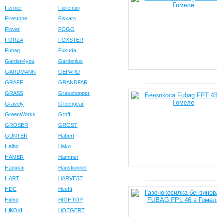
Fermer
Fiorentini
Firestone
Fiskars
Flover
FOGO
FORZA
FOXSTER
Fubag
Fukuda
Garden4you
Gardenlux
GARDMANN
GEPARD
GRAFF
GRANDFAR
GRASS
Grasshopper
Gravely
Greengear
GreenWorks
Groff
GROSER
GROST
GUNTER
Habert
Haibo
Hako
HAMER
Hammer
Hangkai
Hanskonner
HART
HARVEST
HDC
Hecht
Hidea
HIGHTOP
HiKOKI
HOEGERT