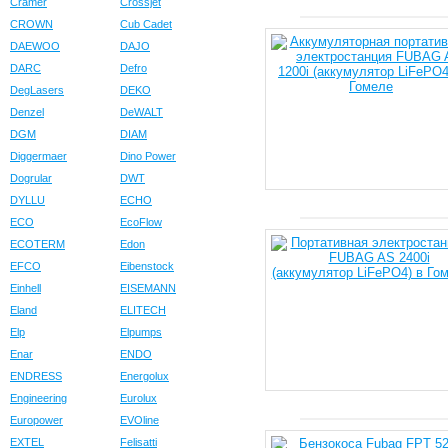
Cramer
Crossjet
CROWN
Cub Cadet
DAEWOO
DAJO
DARC
Defro
DegLasers
DEKO
Denzel
DeWALT
DGM
DIAM
Diggermaer
Dino Power
Dogrular
DWT
DYLLU
ECHO
ECO
EcoFlow
ECOTERM
Edon
EFCO
Eibenstock
Einhell
EISEMANN
Eland
ELITECH
Elp
Elpumps
Enar
ENDO
ENDRESS
Energolux
Engineering
Eurolux
Europower
EVOline
EXTEL
Felisatti