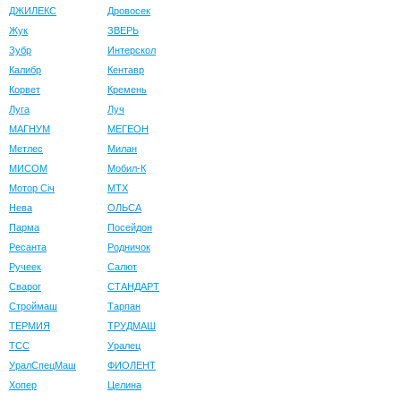
ДЖИЛЕКС
Дровосек
Жук
ЗВЕРЬ
Зубр
Интерскол
Калибр
Кентавр
Корвет
Кремень
Луга
Луч
МАГНУМ
МЕГЕОН
Метлес
Милан
МИСОМ
Мобил-К
Мотор Сiч
МТХ
Нева
ОЛЬСА
Парма
Посейдон
Ресанта
Родничок
Ручеек
Салют
Сварог
СТАНДАРТ
Строймаш
Тарпан
ТЕРМИЯ
ТРУДМАШ
ТСС
Уралец
УралСпецМаш
ФИОЛЕНТ
Хопер
Целина