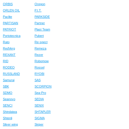
ORBIS
Oregon
ORLEN OIL
P.I.T.
Paclite
PARKSIDE
PARTISAN
Partner
PATRIOT
Plast Team
Portotecnica
Pubert
Rato
Re-spect
RedVerg
Remeza
REXANT
Rezer
RID
Robomow
RODEO
Rossel
RUSSLAND
RYOBI
Samurai
SAS
SBK
SCORPION
SDMO
Sea-Pro
Seanovo
SEDIA
SENCI
SENIX
Shindaiwa
SHTAPLER
Shtenli
SIGMA
Silver wing
Skiper