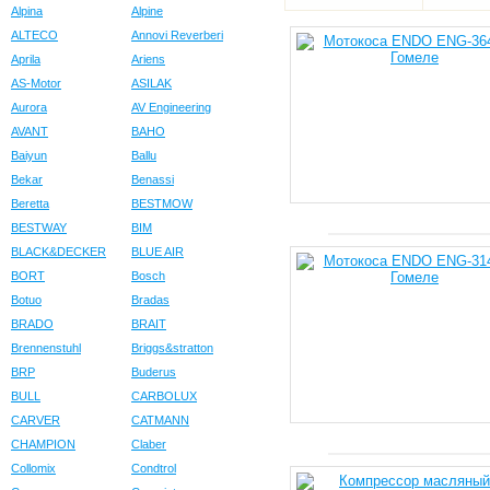
Alpina
Alpine
ALTECO
Annovi Reverberi
Aprila
Ariens
AS-Motor
ASILAK
Aurora
AV Engineering
AVANT
BAHO
Baiyun
Ballu
Bekar
Benassi
Beretta
BESTMOW
BESTWAY
BIM
BLACK&DECKER
BLUE AIR
BORT
Bosch
Botuo
Bradas
BRADO
BRAIT
Brennenstuhl
Briggs&stratton
BRP
Buderus
BULL
CARBOLUX
CARVER
CATMANN
CHAMPION
Claber
Collomix
Condtrol