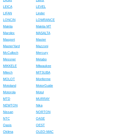
LASKI
Lavor
LEICA
LEVEL
LIFAN
Linder
LONCIN
LOWRANCE
Makita
Makita MT
Marolex
MASALTA
Masport
Master
MasterYard
Mazzoni
McCulloch
Mercury
Messner
Metabo
MIKKELE
Milwaukee
Mitech
MITSUBA
MOLOT
Monferme
Motoland
MotorGuide
Motorola
Motul
MTD
MURRAY
NEWTON
Nika
Nissan
NORTON
NTC
OASE
Oasis
OEST
Oklima
OLEO-MAC