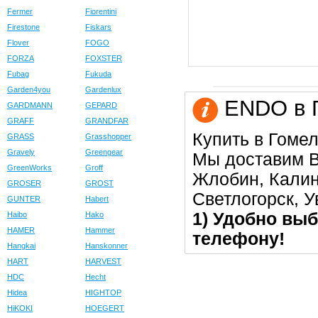
Fermer
Fiorentini
Firestone
Fiskars
Flover
FOGO
FORZA
FOXSTER
Fubag
Fukuda
Garden4you
Gardenlux
ENDO в Г
GARDMANN
GEPARD
GRAFF
GRANDFAR
Купить в Гомел
GRASS
Grasshopper
Gravely
Greengear
Мы доставим В
GreenWorks
Groff
Жлобин, Калин
GROSER
GROST
Светлогорск, 
GUNTER
Habert
1) Удобно выб
Haibo
Hako
HAMER
Hammer
телефону!
Hangkai
Hanskonner
HART
HARVEST
HDC
Hecht
Hidea
HIGHTOP
HiKOKI
HOEGERT