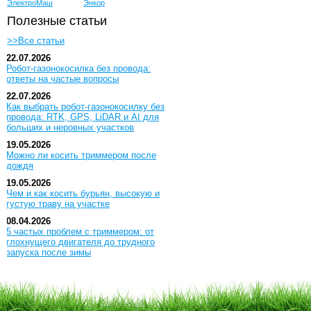
ЭлектроМаш
Энкор
Полезные статьи
>>Все статьи
22.07.2026
Робот-газонокосилка без провода:
ответы на частые вопросы
22.07.2026
Как выбрать робот-газонокосилку без
провода: RTK, GPS, LiDAR и AI для
больших и неровных участков
19.05.2026
Можно ли косить триммером после
дождя
19.05.2026
Чем и как косить бурьян, высокую и
густую траву на участке
08.04.2026
5 частых проблем с триммером: от
глохнущего двигателя до трудного
запуска после зимы