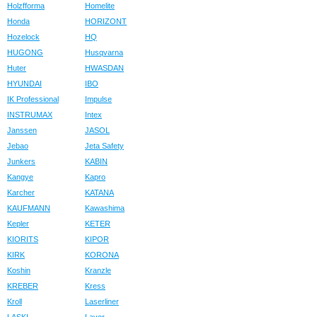
Holzfforma
Homelite
Honda
HORIZONT
Hozelock
HQ
HUGONG
Husqvarna
Huter
HWASDAN
HYUNDAI
IBO
IK Professional
Impulse
INSTRUMAX
Intex
Janssen
JASOL
Jebao
Jeta Safety
Junkers
KABIN
Kangye
Kapro
Karcher
KATANA
KAUFMANN
Kawashima
Kepler
KETER
KIORITS
KIPOR
KIRK
KORONA
Koshin
Kranzle
KREBER
Kress
Kroll
Laserliner