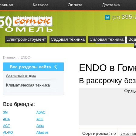
лавная
Каталог
Оплата
Доставка
395-
(17)
Электроинструмент
Садовая техника
Силовая техника
Вод
Главная
→
ENDO
ENDO в Гом
Все разделы сайта
Активный отдых
В рассрочку бе
Климатическая техника
Филь
Все бренды:
3M
ABAC
ADA
AEG
AGT
Akita
AL-KO
Albatros
Сортировка:
по
умолча