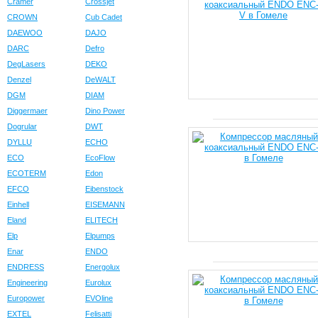
Cramer
Crossjet
CROWN
Cub Cadet
DAEWOO
DAJO
DARC
Defro
DegLasers
DEKO
Denzel
DeWALT
DGM
DIAM
Diggermaer
Dino Power
Dogrular
DWT
DYLLU
ECHO
ECO
EcoFlow
ECOTERM
Edon
EFCO
Eibenstock
Einhell
EISEMANN
Eland
ELITECH
Elp
Elpumps
Enar
ENDO
ENDRESS
Energolux
Engineering
Eurolux
Europower
EVOline
EXTEL
Felisatti