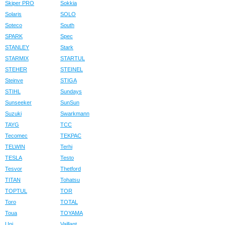
Skiper PRO
Sokkia
Solaris
SOLO
Soteco
South
SPARK
Spec
STANLEY
Stark
STARMIX
STARTUL
STEHER
STEINEL
Steinve
STIGA
STIHL
Sundays
Sunseeker
SunSun
Suzuki
Swarkmann
TAYG
TCC
Tecomec
TEKPAC
TELWIN
Terhi
TESLA
Testo
Tesvor
Thetford
TITAN
Tohatsu
TOPTUL
TOR
Toro
TOTAL
Toua
TOYAMA
Uni
Vaillant