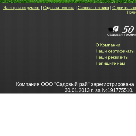
Электроинструмент
|
Садовая техника
|
Силовая техника
|
Строительно
Поли
О Компании
Наши сертификаты
Наши реквизиты
Напишите нам
Компания ООО "Садовый рай" зарегистрирована 
30.01.2013 г. за №191775510.
Зарегистрирован в Торговом реестре 28.02.2013 г. 
Как это работает
до 20:00 пн-пт, с 10:00 до 16:00 
1. Заказываю товар
2. Полу
в Контакт центре
Заби
8 801 100 45 46
Мне 
Бела
e-mail
skype