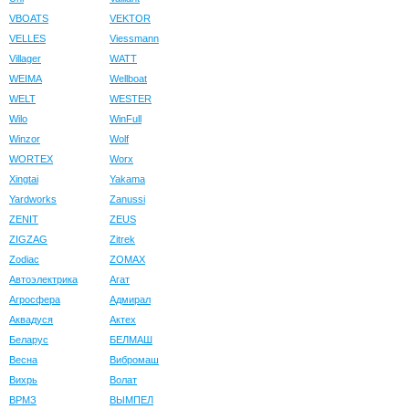
VBOATS
VEKTOR
VELLES
Viessmann
Villager
WATT
WEIMA
Wellboat
WELT
WESTER
Wilo
WinFull
Winzor
Wolf
WORTEX
Worx
Xingtai
Yakama
Yardworks
Zanussi
ZENIT
ZEUS
ZIGZAG
Zitrek
Zodiac
ZOMAX
Автоэлектрика
Агат
Агросфера
Адмирал
Аквадуся
Актех
Беларус
БЕЛМАШ
Весна
Вибромаш
Вихрь
Волат
ВРМЗ
ВЫМПЕЛ