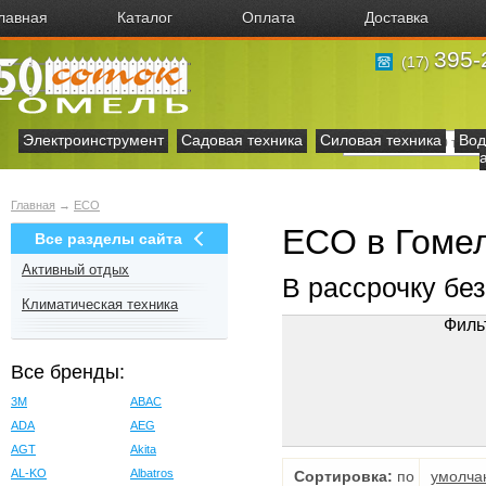
лавная
Каталог
Оплата
Доставка
395-
(17)
Электроинструмент
Садовая техника
Силовая техника
Вод
Главная
→
ECO
ECO в Гоме
Все разделы сайта
Активный отдых
В рассрочку бе
Климатическая техника
Филь
Все бренды:
3M
ABAC
ADA
AEG
AGT
Akita
AL-KO
Albatros
Сортировка:
по
умолча