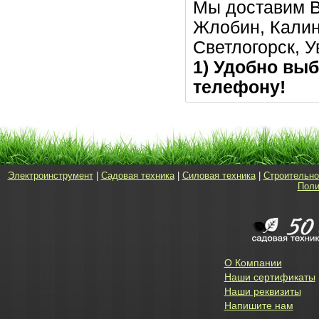
Мы доставим В
Жлобин, Калин
Светлогорск, 
1) Удобно выб
телефону!
Электроинструмент
|
Садовая техника
|
Силовая техника
|
Строительно
Поли
О Компании
Наши сертификаты
Наши реквизиты
Напишите нам