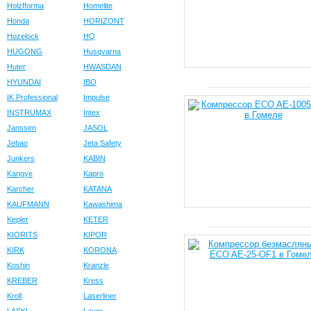
Holzfforma
Homelite
Honda
HORIZONT
Hozelock
HQ
HUGONG
Husqvarna
Huter
HWASDAN
HYUNDAI
IBO
IK Professional
Impulse
INSTRUMAX
Intex
Janssen
JASOL
Jebao
Jeta Safety
Junkers
KABIN
Kangye
Kapro
Karcher
KATANA
KAUFMANN
Kawashima
Kepler
KETER
KIORITS
KIPOR
KIRK
KORONA
Koshin
Kranzle
KREBER
Kress
Kroll
Laserliner