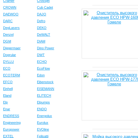
Cramer
Crossjet
CROWN
Cub Cadet
DAEWOO
DAJO
DARC
Defro
DegLasers
DEKO
Denzel
DeWALT
DGM
DIAM
Diggermaer
Dino Power
Dogrular
DWT
DYLLU
ECHO
ECO
EcoFlow
ECOTERM
Edon
EFCO
Eibenstock
Einhell
EISEMANN
Eland
ELITECH
Elp
Elpumps
Enar
ENDO
ENDRESS
Energolux
Engineering
Eurolux
Europower
EVOline
EXTEL
Felisatti