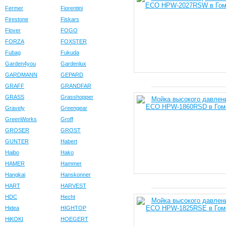
Fermer
Fiorentini
Firestone
Fiskars
Flover
FOGO
FORZA
FOXSTER
Fubag
Fukuda
Garden4you
Gardenlux
GARDMANN
GEPARD
GRAFF
GRANDFAR
GRASS
Grasshopper
Gravely
Greengear
GreenWorks
Groff
GROSER
GROST
GUNTER
Habert
Haibo
Hako
HAMER
Hammer
Hangkai
Hanskonner
HART
HARVEST
HDC
Hecht
Hidea
HIGHTOP
HiKOKI
HOEGERT