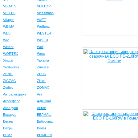
VBOATS
VEKTOR
VELLES
Viessmann
Villager
WATT
WEIMA
Wellboat
WELT
WESTER
Wilo
WinFull
Winzor
Wolf
WORTEX
Worx
Xingtai
Yakama
Yardworks
Zanussi
ZENIT
ZEUS
ZIGZAG
Zitrek
Zodiac
ZOMAX
Автоэлектрика
Агат
Агросфера
Адмирал
Аквадуся
Актех
Беларус
БЕЛМАШ
Весна
Вибромаш
Вихрь
Волат
ВРМЗ
ВЫМПЕЛ