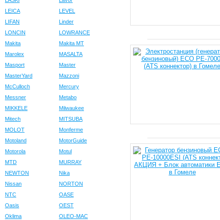
LASKI
Lavor
LEICA
LEVEL
LIFAN
Linder
LONCIN
LOWRANCE
Makita
Makita MT
Marolex
MASALTA
Masport
Master
MasterYard
Mazzoni
McCulloch
Mercury
Messner
Metabo
MIKKELE
Milwaukee
Mitech
MITSUBA
MOLOT
Monferme
Motoland
MotorGuide
Motorola
Motul
MTD
MURRAY
NEWTON
Nika
Nissan
NORTON
NTC
OASE
Oasis
OEST
Oklima
OLEO-MAC