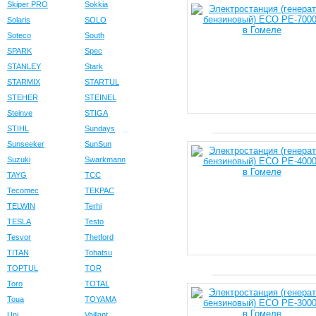
Skiper PRO
Sokkia
Solaris
SOLO
Soteco
South
SPARK
Spec
STANLEY
Stark
STARMIX
STARTUL
STEHER
STEINEL
Steinve
STIGA
STIHL
Sundays
Sunseeker
SunSun
Suzuki
Swarkmann
TAYG
TCC
Tecomec
TEKPAC
TELWIN
Terhi
TESLA
Testo
Tesvor
Thetford
TITAN
Tohatsu
TOPTUL
TOR
Toro
TOTAL
Toua
TOYAMA
Uni
Vaillant