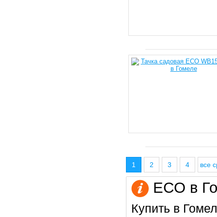
1
2
3
4
все с
ECO в Го
Купить в Гомел