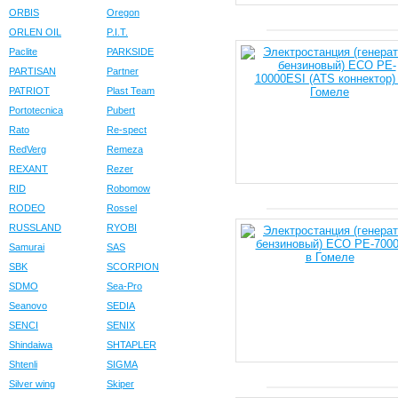
ORBIS
Oregon
ORLEN OIL
P.I.T.
Paclite
PARKSIDE
PARTISAN
Partner
PATRIOT
Plast Team
Portotecnica
Pubert
Rato
Re-spect
RedVerg
Remeza
REXANT
Rezer
RID
Robomow
RODEO
Rossel
RUSSLAND
RYOBI
Samurai
SAS
SBK
SCORPION
SDMO
Sea-Pro
Seanovo
SEDIA
SENCI
SENIX
Shindaiwa
SHTAPLER
Shtenli
SIGMA
Silver wing
Skiper