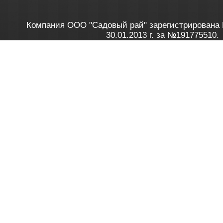
Компания ООО "Садовый рай" зарегистрирована 
30.01.2013 г. за №191775510.
Зарегистрирован в Торговом реестре 28.02.2013 г. 
Как это работает
до 20:00 пн-пт, с 10:00 до 16:00 
1. Заказываю товар
2. Полу
в Контакт центре
Заби
8 801 100 45 46
Мне 
Бела
e-mail
skype
Посмо
На сайте через корзину
Online-консультант