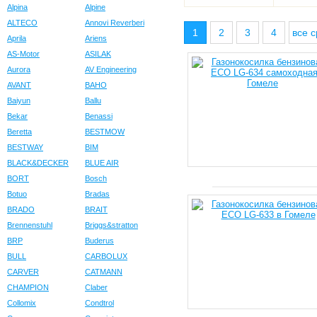
Alpina
Alpine
ALTECO
Annovi Reverberi
1
2
3
4
все с
Aprila
Ariens
AS-Motor
ASILAK
Aurora
AV Engineering
AVANT
BAHO
Baiyun
Ballu
Bekar
Benassi
Beretta
BESTMOW
BESTWAY
BIM
BLACK&DECKER
BLUE AIR
BORT
Bosch
Botuo
Bradas
BRADO
BRAIT
Brennenstuhl
Briggs&stratton
BRP
Buderus
BULL
CARBOLUX
CARVER
CATMANN
CHAMPION
Claber
Collomix
Condtrol