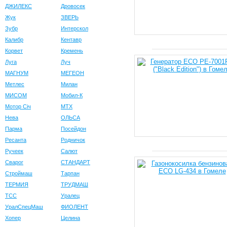
ДЖИЛЕКС
Дровосек
Жук
ЗВЕРЬ
Зубр
Интерскол
Калибр
Кентавр
Корвет
Кремень
Луга
Луч
МАГНУМ
МЕГЕОН
Метлес
Милан
МИСОМ
Мобил-К
Мотор Сiч
МТХ
Нева
ОЛЬСА
Парма
Посейдон
Ресанта
Родничок
Ручеек
Салют
Сварог
СТАНДАРТ
Строймаш
Тарпан
ТЕРМИЯ
ТРУДМАШ
ТСС
Уралец
УралСпецМаш
ФИОЛЕНТ
Хопер
Целина