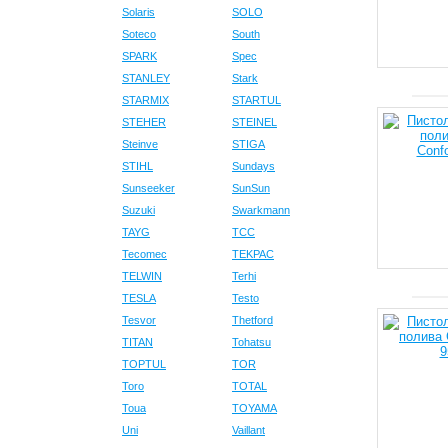
Solaris
SOLO
Soteco
South
SPARK
Spec
STANLEY
Stark
STARMIX
STARTUL
STEHER
STEINEL
Steinve
STIGA
STIHL
Sundays
Sunseeker
SunSun
Suzuki
Swarkmann
TAYG
TCC
Tecomec
TEKPAC
TELWIN
Terhi
TESLA
Testo
Tesvor
Thetford
TITAN
Tohatsu
TOPTUL
TOR
Toro
TOTAL
Toua
TOYAMA
Uni
Vaillant