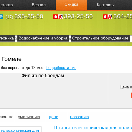
Скидки
ставка
Безнал
Контакты
395-25-50
393-25-50
364-2
(17)
техника
Водоснабжение и уборка
Строительное оборудование
в Гомеле
 без переплат до 12 мес.
Подробности тут
Фильтр по брендам
Цена 
вка:
по
умолчанию
цене
названию
Штанга телескопическая для полив