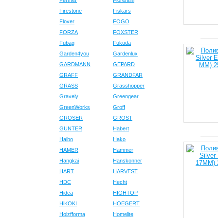
Fermer
Fiorentini
Firestone
Fiskars
Flover
FOGO
FORZA
FOXSTER
Fubag
Fukuda
Garden4you
Gardenlux
GARDMANN
GEPARD
GRAFF
GRANDFAR
GRASS
Grasshopper
Gravely
Greengear
GreenWorks
Groff
GROSER
GROST
GUNTER
Habert
Haibo
Hako
HAMER
Hammer
Hangkai
Hanskonner
HART
HARVEST
HDC
Hecht
Hidea
HIGHTOP
HiKOKI
HOEGERT
Holzfforma
Homelite