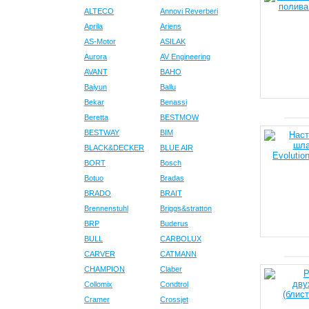
ALTECO
Annovi Reverberi
Aprila
Ariens
AS-Motor
ASILAK
Aurora
AV Engineering
AVANT
BAHO
Baiyun
Ballu
Bekar
Benassi
Beretta
BESTMOW
BESTWAY
BIM
BLACK&DECKER
BLUE AIR
BORT
Bosch
Botuo
Bradas
BRADO
BRAIT
Brennenstuhl
Briggs&stratton
BRP
Buderus
BULL
CARBOLUX
CARVER
CATMANN
CHAMPION
Claber
Collomix
Condtrol
Cramer
Crossjet