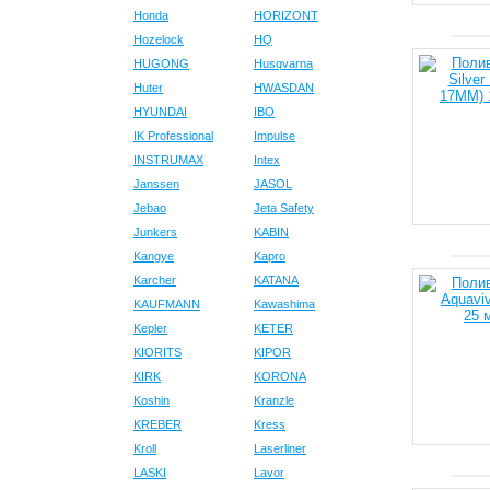
Honda
HORIZONT
Hozelock
HQ
HUGONG
Husqvarna
Huter
HWASDAN
HYUNDAI
IBO
IK Professional
Impulse
INSTRUMAX
Intex
Janssen
JASOL
Jebao
Jeta Safety
Junkers
KABIN
Kangye
Kapro
Karcher
KATANA
KAUFMANN
Kawashima
Kepler
KETER
KIORITS
KIPOR
KIRK
KORONA
Koshin
Kranzle
KREBER
Kress
Kroll
Laserliner
LASKI
Lavor