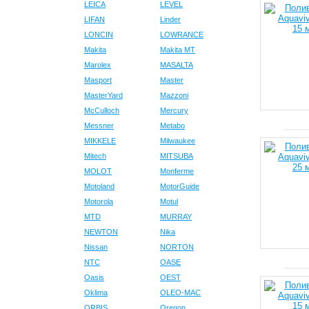
LEICA
LEVEL
LIFAN
Linder
LONCIN
LOWRANCE
Makita
Makita MT
Marolex
MASALTA
Masport
Master
MasterYard
Mazzoni
McCulloch
Mercury
Messner
Metabo
MIKKELE
Milwaukee
Mitech
MITSUBA
MOLOT
Monferme
Motoland
MotorGuide
Motorola
Motul
MTD
MURRAY
NEWTON
Nika
Nissan
NORTON
NTC
OASE
Oasis
OEST
Oklima
OLEO-MAC
ORBIS
Oregon