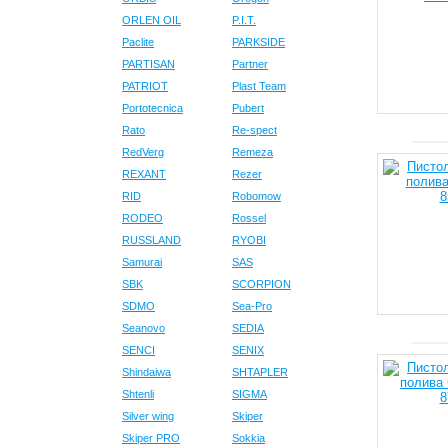
ORLEN OIL
P.I.T.
Paclite
PARKSIDE
PARTISAN
Partner
PATRIOT
Plast Team
Portotecnica
Pubert
Rato
Re-spect
RedVerg
Remeza
REXANT
Rezer
RID
Robomow
RODEO
Rossel
RUSSLAND
RYOBI
Samurai
SAS
SBK
SCORPION
SDMO
Sea-Pro
Seanovo
SEDIA
SENCI
SENIX
Shindaiwa
SHTAPLER
Shtenli
SIGMA
Silver wing
Skiper
Skiper PRO
Sokkia