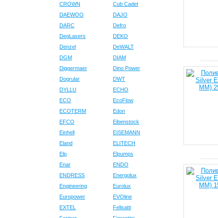
CROWN
Cub Cadet
DAEWOO
DAJO
DARC
Defro
DegLasers
DEKO
Denzel
DeWALT
DGM
DIAM
Diggermaer
Dino Power
Dogrular
DWT
DYLLU
ECHO
ECO
EcoFlow
ECOTERM
Edon
EFCO
Eibenstock
Einhell
EISEMANN
Eland
ELITECH
Elp
Elpumps
Enar
ENDO
ENDRESS
Energolux
Engineering
Eurolux
Europower
EVOline
EXTEL
Felisatti