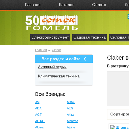
Главная
Каталог
Оплата
До
Электроинструмент
Садовая техника
Силовая 
Главная
→
Claber
Claber 
Все разделы сайта
В рассрочку
Активный отдых
Климатическая техника
Все бренды:
3M
ABAC
ADA
AEG
Сортиро
AGT
Akita
AL-KO
Albatros
Alpina
Alpine