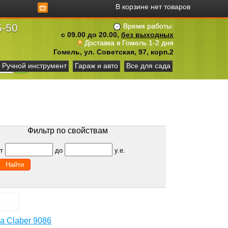
В корзине нет товаров
5-50
Время работы:
с 09.00 до 20.00,
без выходных
Доставка в Гомель 1-2 дня
Гомель, ул. Советская, 97, корп.2
Ручной инструмент
Гараж и авто
Все для сада
Фильтр по свойствам
от
до
у.е.
а Claber 9086