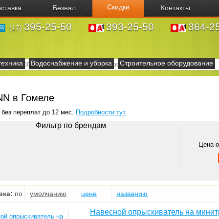
Скидки
ставка
Безнал
Контакты
395-25-50
393-25-50
364-2
(17)
техника
Водоснабжение и уборка
Строительное оборудование
N в Гомеле
 без переплат до 12 мес.
Подробности тут
Фильтр по брендам
Цена 
вка:
по
умолчанию
цене
названию
Навесной опрыскиватель на минит