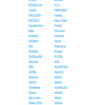
ORLEN OIL
P.I.T.
Paclite
PARKSIDE
PARTISAN
Partner
PATRIOT
Plast Team
Portotecnica
Pubert
Rato
Re-spect
RedVerg
Remeza
REXANT
Rezer
RID
Robomow
RODEO
Rossel
RUSSLAND
RYOBI
Samurai
SAS
SBK
SCORPION
SDMO
Sea-Pro
Seanovo
SEDIA
SENCI
SENIX
Shindaiwa
SHTAPLER
Shtenli
SIGMA
Silver wing
Skiper
Skiper PRO
Sokkia