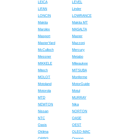
LEICA
LEVEL
LIFAN
Linder
LONCIN
LOWRANCE
Makita
Makita MT
Marolex
MASALTA
Masport
Master
MasterYard
Mazzoni
McCulloch
Mercury
Messner
Metabo
MIKKELE
Milwaukee
Mitech
MITSUBA
MOLOT
Monferme
Motoland
MotorGuide
Motorola
Motul
MTD
MURRAY
NEWTON
Nika
Nissan
NORTON
NTC
OASE
Oasis
OEST
Oklima
OLEO-MAC
ORBIS
Oregon