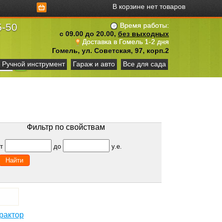
В корзине нет товаров
5-50
Время работы:
с 09.00 до 20.00,
без выходных
Доставка в Гомель 1-2 дня
Гомель, ул. Советская, 97, корп.2
Ручной инструмент
Гараж и авто
Все для сада
Фильтр по свойствам
от
до
у.е.
рактор