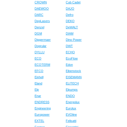
CROWN
Cub Cadet
DAEWOO
DAJO
DARC
Defro
DegLasers
DEKO
Denzel
DeWALT
DGM
DIAM
Diggermaer
Dino Power
Dogrular
DWT
DYLLU
ECHO
ECO
EcoFlow
ECOTERM
Edon
EFCO
Eibenstock
Einhell
EISEMANN
Eland
ELITECH
Elp
Elpumps
Enar
ENDO
ENDRESS
Energolux
Engineering
Eurolux
Europower
EVOline
EXTEL
Felisatti