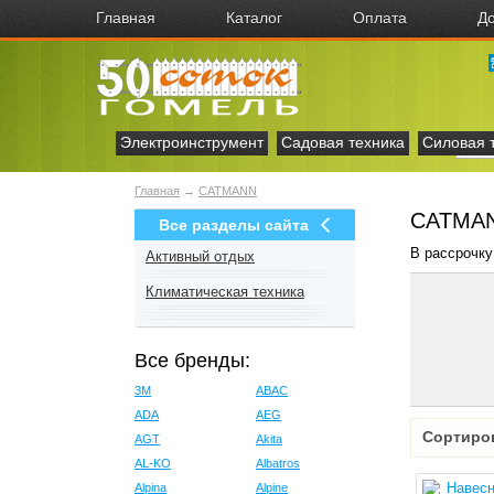
Главная
Каталог
Оплата
До
Электроинструмент
Садовая техника
Силовая 
Главная
→
CATMANN
CATMAN
Все разделы сайта
В рассрочку
Активный отдых
Климатическая техника
Все бренды:
3M
ABAC
ADA
AEG
Сортиро
AGT
Akita
AL-KO
Albatros
Alpina
Alpine