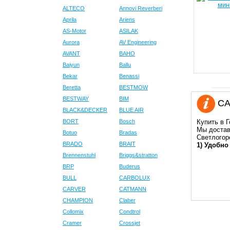
ALTECO
Annovi Reverberi
Aprila
Ariens
AS-Motor
ASILAK
Aurora
AV Engineering
AVANT
BAHO
Baiyun
Ballu
Bekar
Benassi
Beretta
BESTMOW
BESTWAY
BIM
CA
BLACK&DECKER
BLUE AIR
BORT
Bosch
Купить в 
Мы достав
Botuo
Bradas
Светлогор
BRADO
BRAIT
1) Удобно
Brennenstuhl
Briggs&stratton
BRP
Buderus
BULL
CARBOLUX
CARVER
CATMANN
CHAMPION
Claber
Collomix
Condtrol
Cramer
Crossjet