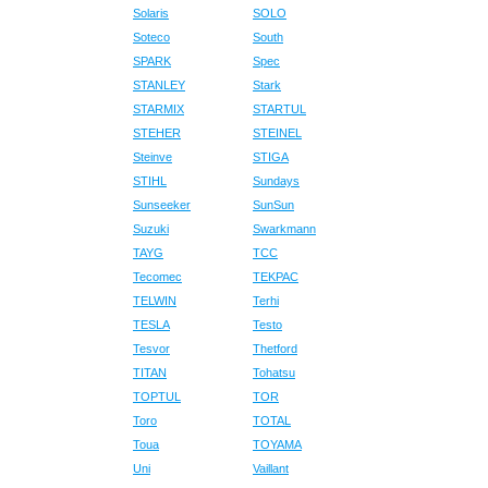
Solaris
SOLO
Soteco
South
SPARK
Spec
STANLEY
Stark
STARMIX
STARTUL
STEHER
STEINEL
Steinve
STIGA
STIHL
Sundays
Sunseeker
SunSun
Suzuki
Swarkmann
TAYG
TCC
Tecomec
TEKPAC
TELWIN
Terhi
TESLA
Testo
Tesvor
Thetford
TITAN
Tohatsu
TOPTUL
TOR
Toro
TOTAL
Toua
TOYAMA
Uni
Vaillant