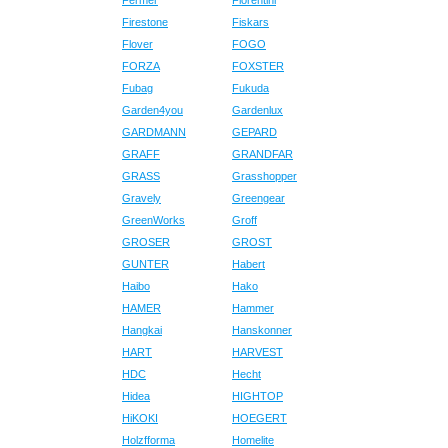
Fermer
Fiorentini
Firestone
Fiskars
Flover
FOGO
FORZA
FOXSTER
Fubag
Fukuda
Garden4you
Gardenlux
GARDMANN
GEPARD
GRAFF
GRANDFAR
GRASS
Grasshopper
Gravely
Greengear
GreenWorks
Groff
GROSER
GROST
GUNTER
Habert
Haibo
Hako
HAMER
Hammer
Hangkai
Hanskonner
HART
HARVEST
HDC
Hecht
Hidea
HIGHTOP
HiKOKI
HOEGERT
Holzfforma
Homelite