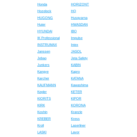
Honda
HORIZONT
Hozelock
HQ
HUGONG
Husqvarna
Huter
HWASDAN
HYUNDAI
IBO
IK Professional
Impulse
INSTRUMAX
Intex
Janssen
JASOL
Jebao
Jeta Safety
Junkers
KABIN
Kangye
Kapro
Karcher
KATANA
KAUFMANN
Kawashima
Kepler
KETER
KIORITS
KIPOR
KIRK
KORONA
Koshin
Kranzle
KREBER
Kress
Kroll
Laserliner
LASKI
Lavor