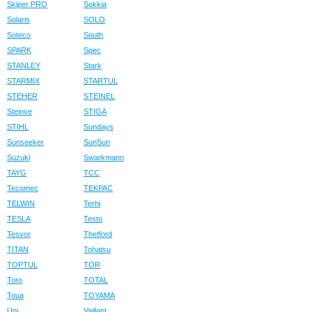
Skiper PRO
Sokkia
Solaris
SOLO
Soteco
South
SPARK
Spec
STANLEY
Stark
STARMIX
STARTUL
STEHER
STEINEL
Steinve
STIGA
STIHL
Sundays
Sunseeker
SunSun
Suzuki
Swarkmann
TAYG
TCC
Tecomec
TEKPAC
TELWIN
Terhi
TESLA
Testo
Tesvor
Thetford
TITAN
Tohatsu
TOPTUL
TOR
Toro
TOTAL
Toua
TOYAMA
Uni
Vaillant