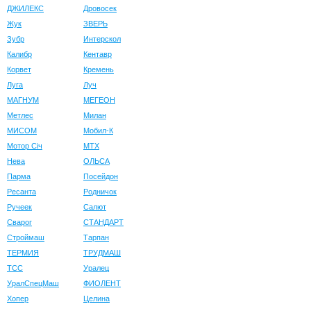
ДЖИЛЕКС
Дровосек
Жук
ЗВЕРЬ
Зубр
Интерскол
Калибр
Кентавр
Корвет
Кремень
Луга
Луч
МАГНУМ
МЕГЕОН
Метлес
Милан
МИСОМ
Мобил-К
Мотор Сiч
МТХ
Нева
ОЛЬСА
Парма
Посейдон
Ресанта
Родничок
Ручеек
Салют
Сварог
СТАНДАРТ
Строймаш
Тарпан
ТЕРМИЯ
ТРУДМАШ
ТСС
Уралец
УралСпецМаш
ФИОЛЕНТ
Хопер
Целина