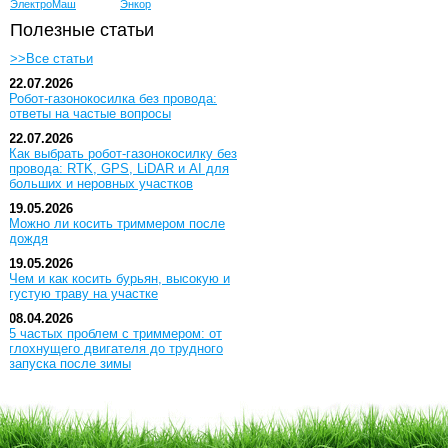
ЭлектроМаш
Энкор
Полезные статьи
>>Все статьи
22.07.2026
Робот-газонокосилка без провода:
ответы на частые вопросы
22.07.2026
Как выбрать робот-газонокосилку без
провода: RTK, GPS, LiDAR и AI для
больших и неровных участков
19.05.2026
Можно ли косить триммером после
дождя
19.05.2026
Чем и как косить бурьян, высокую и
густую траву на участке
08.04.2026
5 частых проблем с триммером: от
глохнущего двигателя до трудного
запуска после зимы