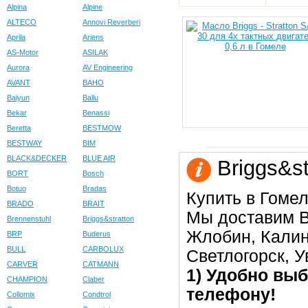
Alpina
Alpine
ALTECO
Annovi Reverberi
Aprila
Ariens
AS-Motor
ASILAK
Aurora
AV Engineering
AVANT
BAHO
Baiyun
Ballu
Bekar
Benassi
Beretta
BESTMOW
BESTWAY
BIM
BLACK&DECKER
BLUE AIR
Briggs&st
BORT
Bosch
Botuo
Bradas
Купить в Гомел
BRADO
BRAIT
Мы доставим В
Brennenstuhl
Briggs&stratton
Жлобин, Калин
BRP
Buderus
BULL
CARBOLUX
Светлогорск, 
CARVER
CATMANN
1) Удобно выб
CHAMPION
Claber
телефону!
Collomix
Condtrol