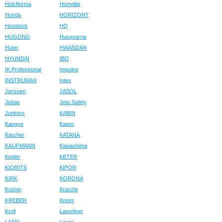
Holzfforma
Homelite
Honda
HORIZONT
Hozelock
HQ
HUGONG
Husqvarna
Huter
HWASDAN
HYUNDAI
IBO
IK Professional
Impulse
INSTRUMAX
Intex
Janssen
JASOL
Jebao
Jeta Safety
Junkers
KABIN
Kangye
Kapro
Karcher
KATANA
KAUFMANN
Kawashima
Kepler
KETER
KIORITS
KIPOR
KIRK
KORONA
Koshin
Kranzle
KREBER
Kress
Kroll
Laserliner