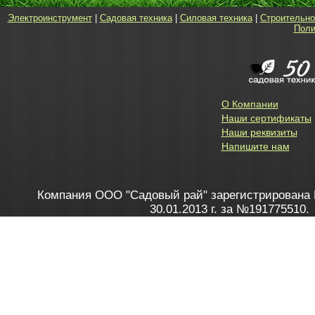
Электроинструмент
|
Садовая техника
|
Силовая техника
|
Строительно
Поли
О Компании
Наши сертификаты
Наши реквизиты
Напишите нам
Компания ООО "Садовый рай" зарегистрирована 
30.01.2013 г. за №191775510.
Зарегистрирован в Торговом реестре 28.02.2013 г. 
Как это работает
до 20:00 пн-пт, с 10:00 до 16:00 
1. Заказываю товар
2. Полу
в Контакт центре
Заби
8 801 100 45 46
Мне 
Бела
e-mail
skype