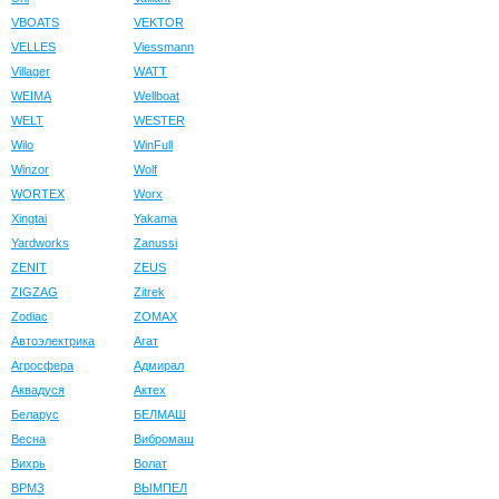
VBOATS
VEKTOR
VELLES
Viessmann
Villager
WATT
WEIMA
Wellboat
WELT
WESTER
Wilo
WinFull
Winzor
Wolf
WORTEX
Worx
Xingtai
Yakama
Yardworks
Zanussi
ZENIT
ZEUS
ZIGZAG
Zitrek
Zodiac
ZOMAX
Автоэлектрика
Агат
Агросфера
Адмирал
Аквадуся
Актех
Беларус
БЕЛМАШ
Весна
Вибромаш
Вихрь
Волат
ВРМЗ
ВЫМПЕЛ