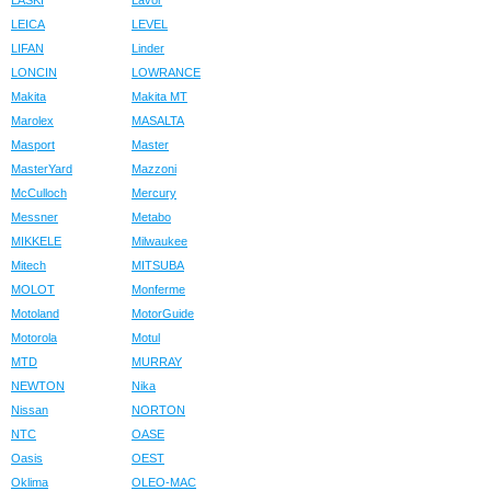
LASKI
Lavor
LEICA
LEVEL
LIFAN
Linder
LONCIN
LOWRANCE
Makita
Makita MT
Marolex
MASALTA
Masport
Master
MasterYard
Mazzoni
McCulloch
Mercury
Messner
Metabo
MIKKELE
Milwaukee
Mitech
MITSUBA
MOLOT
Monferme
Motoland
MotorGuide
Motorola
Motul
MTD
MURRAY
NEWTON
Nika
Nissan
NORTON
NTC
OASE
Oasis
OEST
Oklima
OLEO-MAC