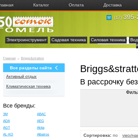
лавная
Каталог
Оплата
Доставка
395-
(17)
Электроинструмент
Садовая техника
Силовая техника
Вод
Главная
→
Briggs&stratton
Briggs&strat
Все разделы сайта
Активный отдых
В рассрочку бе
Климатическая техника
Филь
Все бренды:
3M
ABAC
ADA
AEG
AGT
Akita
AL-KO
Albatros
Сортировка:
по
умолча