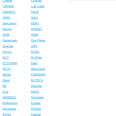
Cramer
Crossjet
CROWN
Cub Cadet
DAEWOO
DAJO
DARC
Defro
DegLasers
DEKO
Denzel
DeWALT
DGM
DIAM
Diggermaer
Dino Power
Dogrular
DWT
DYLLU
ECHO
ECO
EcoFlow
ECOTERM
Edon
EFCO
Eibenstock
Einhell
EISEMANN
Eland
ELITECH
Elp
Elpumps
Enar
ENDO
ENDRESS
Energolux
Engineering
Eurolux
Europower
EVOline
EXTEL
Felisatti