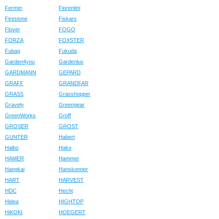
Fermer
Fiorentini
Firestone
Fiskars
Flover
FOGO
FORZA
FOXSTER
Fubag
Fukuda
Garden4you
Gardenlux
GARDMANN
GEPARD
GRAFF
GRANDFAR
GRASS
Grasshopper
Gravely
Greengear
GreenWorks
Groff
GROSER
GROST
GUNTER
Habert
Haibo
Hako
HAMER
Hammer
Hangkai
Hanskonner
HART
HARVEST
HDC
Hecht
Hidea
HIGHTOP
HiKOKI
HOEGERT