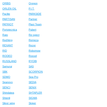
ORBIS
Oregon
ORLEN OIL
P.I.T.
Paclite
PARKSIDE
PARTISAN
Partner
PATRIOT
Plast Team
Portotecnica
Pubert
Rato
Re-spect
RedVerg
Remeza
REXANT
Rezer
RID
Robomow
RODEO
Rossel
RUSSLAND
RYOBI
Samurai
SAS
SBK
SCORPION
SDMO
Sea-Pro
Seanovo
SEDIA
SENCI
SENIX
Shindaiwa
SHTAPLER
Shtenli
SIGMA
Silver wing
Skiper