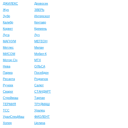
ДЖИЛЕКС
Дровосек
Жук
ЗВЕРЬ
Зубр
Интерскол
Калибр
Кентавр
Корвет
Кремень
Луга
Луч
МАГНУМ
МЕГЕОН
Метлес
Милан
МИСОМ
Мобил-К
Мотор Сiч
МТХ
Нева
ОЛЬСА
Парма
Посейдон
Ресанта
Родничок
Ручеек
Салют
Сварог
СТАНДАРТ
Строймаш
Тарпан
ТЕРМИЯ
ТРУДМАШ
ТСС
Уралец
УралСпецМаш
ФИОЛЕНТ
Хопер
Целина