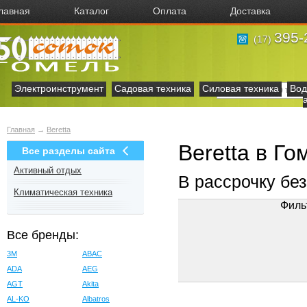
лавная
Каталог
Оплата
Доставка
395-
(17)
Электроинструмент
Садовая техника
Силовая техника
Вод
Главная
→
Beretta
Beretta в Го
Все разделы сайта
Активный отдых
В рассрочку бе
Климатическая техника
Филь
Все бренды:
3M
ABAC
ADA
AEG
AGT
Akita
AL-KO
Albatros