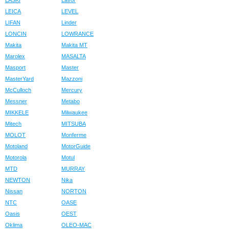
LASKI
Lavor
LEICA
LEVEL
LIFAN
Linder
LONCIN
LOWRANCE
Makita
Makita MT
Marolex
MASALTA
Masport
Master
MasterYard
Mazzoni
McCulloch
Mercury
Messner
Metabo
MIKKELE
Milwaukee
Mitech
MITSUBA
MOLOT
Monferme
Motoland
MotorGuide
Motorola
Motul
MTD
MURRAY
NEWTON
Nika
Nissan
NORTON
NTC
OASE
Oasis
OEST
Oklima
OLEO-MAC