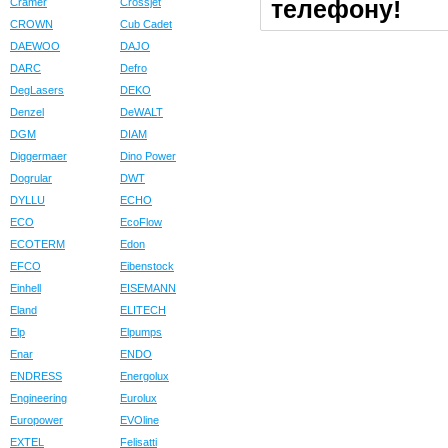
телефону!
Cramer
Crossjet
CROWN
Cub Cadet
DAEWOO
DAJO
DARC
Defro
DegLasers
DEKO
Denzel
DeWALT
DGM
DIAM
Diggermaer
Dino Power
Dogrular
DWT
DYLLU
ECHO
ECO
EcoFlow
ECOTERM
Edon
EFCO
Eibenstock
Einhell
EISEMANN
Eland
ELITECH
Elp
Elpumps
Enar
ENDO
ENDRESS
Energolux
Engineering
Eurolux
Europower
EVOline
EXTEL
Felisatti