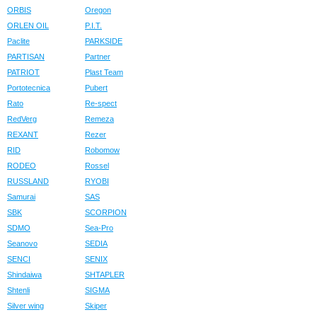
ORBIS
Oregon
ORLEN OIL
P.I.T.
Paclite
PARKSIDE
PARTISAN
Partner
PATRIOT
Plast Team
Portotecnica
Pubert
Rato
Re-spect
RedVerg
Remeza
REXANT
Rezer
RID
Robomow
RODEO
Rossel
RUSSLAND
RYOBI
Samurai
SAS
SBK
SCORPION
SDMO
Sea-Pro
Seanovo
SEDIA
SENCI
SENIX
Shindaiwa
SHTAPLER
Shtenli
SIGMA
Silver wing
Skiper