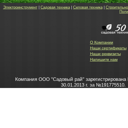
Электроинструмент
|
Садовая техника
|
Силовая техника
|
Строительно
Поли
О Компании
Наши сертификаты
Наши реквизиты
Напишите нам
Компания ООО "Садовый рай" зарегистрирована 
30.01.2013 г. за №191775510.
Зарегистрирован в Торговом реестре 28.02.2013 г. 
Как это работает
до 20:00 пн-пт, с 10:00 до 16:00 
1. Заказываю товар
2. Полу
в Контакт центре
Заби
8 801 100 45 46
Мне 
Бела
e-mail
skype