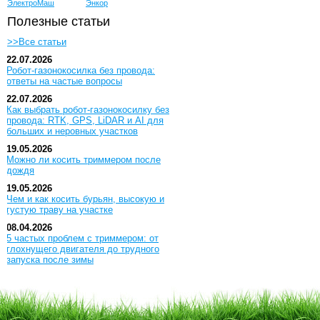
ЭлектроМаш
Энкор
Полезные статьи
>>Все статьи
22.07.2026
Робот-газонокосилка без провода:
ответы на частые вопросы
22.07.2026
Как выбрать робот-газонокосилку без
провода: RTK, GPS, LiDAR и AI для
больших и неровных участков
19.05.2026
Можно ли косить триммером после
дождя
19.05.2026
Чем и как косить бурьян, высокую и
густую траву на участке
08.04.2026
5 частых проблем с триммером: от
глохнущего двигателя до трудного
запуска после зимы