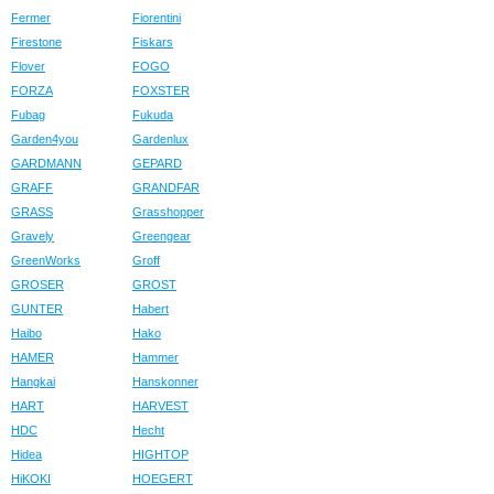
Fermer
Fiorentini
Firestone
Fiskars
Flover
FOGO
FORZA
FOXSTER
Fubag
Fukuda
Garden4you
Gardenlux
GARDMANN
GEPARD
GRAFF
GRANDFAR
GRASS
Grasshopper
Gravely
Greengear
GreenWorks
Groff
GROSER
GROST
GUNTER
Habert
Haibo
Hako
HAMER
Hammer
Hangkai
Hanskonner
HART
HARVEST
HDC
Hecht
Hidea
HIGHTOP
HiKOKI
HOEGERT