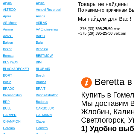
Alpina
Alpine
Товары не найдены
По каким-то причинам Вы
ALTECO
Annovi Reverberi
Aprila
Ariens
Мы найдем для Вас
!
AS-Motor
ASILAK
+375 (33)
395-25-50
мтс
Aurora
AV Engineering
+375 (29)
395-25-50
velcom
AVANT
BAHO
Baiyun
Ballu
Bekar
Benassi
Beretta
BESTMOW
BESTWAY
BIM
BLACK&DECKER
BLUE AIR
BORT
Bosch
Beretta в
Botuo
Bradas
BRADO
BRAIT
Купить в Гомел
Brennenstuhl
Briggs&stratton
Мы доставим В
BRP
Buderus
BULL
CARBOLUX
Жлобин, Калин
CARVER
CATMANN
Светлогорск, 
CHAMPION
Claber
1) Удобно выб
Collomix
Condtrol