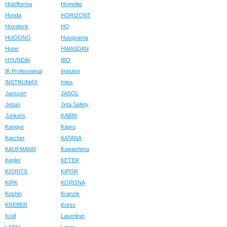
Holzfforma
Homelite
Honda
HORIZONT
Hozelock
HQ
HUGONG
Husqvarna
Huter
HWASDAN
HYUNDAI
IBO
IK Professional
Impulse
INSTRUMAX
Intex
Janssen
JASOL
Jebao
Jeta Safety
Junkers
KABIN
Kangye
Kapro
Karcher
KATANA
KAUFMANN
Kawashima
Kepler
KETER
KIORITS
KIPOR
KIRK
KORONA
Koshin
Kranzle
KREBER
Kress
Kroll
Laserliner