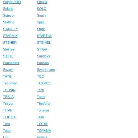
Skiper PRO
Sokkia
Solaris
SOLO
Soteco
South
SPARK
Spec
STANLEY
Stark
STARMIX
STARTUL
STEHER
STEINEL
Steinve
STIGA
STIHL
Sundays
Sunseeker
SunSun
Suzuki
Swarkmann
TAYG
TCC
Tecomec
TEKPAC
TELWIN
Terhi
TESLA
Testo
Tesvor
Thetford
TITAN
Tohatsu
TOPTUL
TOR
Toro
TOTAL
Toua
TOYAMA
Uni
Vaillant