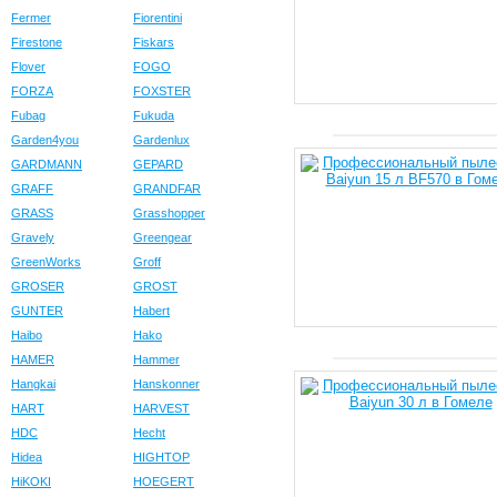
Fermer
Fiorentini
Firestone
Fiskars
Flover
FOGO
FORZA
FOXSTER
Fubag
Fukuda
Garden4you
Gardenlux
GARDMANN
GEPARD
GRAFF
GRANDFAR
GRASS
Grasshopper
Gravely
Greengear
GreenWorks
Groff
GROSER
GROST
GUNTER
Habert
Haibo
Hako
HAMER
Hammer
Hangkai
Hanskonner
HART
HARVEST
HDC
Hecht
Hidea
HIGHTOP
HiKOKI
HOEGERT