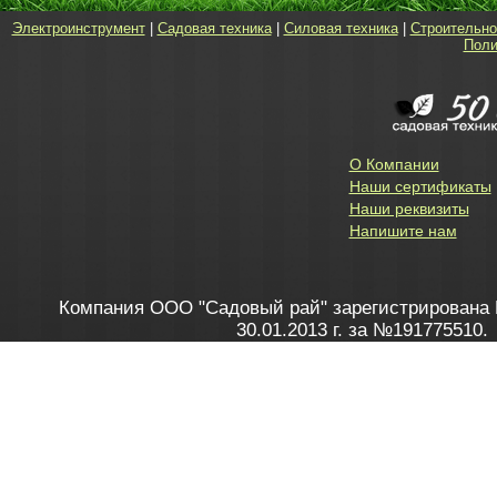
Электроинструмент
|
Садовая техника
|
Силовая техника
|
Строительно
Поли
О Компании
Наши сертификаты
Наши реквизиты
Напишите нам
Компания ООО "Садовый рай" зарегистрирована 
30.01.2013 г. за №191775510.
Зарегистрирован в Торговом реестре 28.02.2013 г. 
Как это работает
до 20:00 пн-пт, с 10:00 до 16:00 
1. Заказываю товар
2. Полу
в Контакт центре
Заби
8 801 100 45 46
Мне 
Бела
e-mail
skype