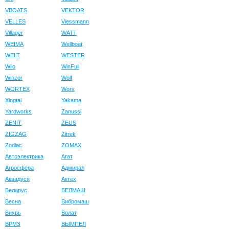
VBOATS
VEKTOR
VELLES
Viessmann
Villager
WATT
WEIMA
Wellboat
WELT
WESTER
Wilo
WinFull
Winzor
Wolf
WORTEX
Worx
Xingtai
Yakama
Yardworks
Zanussi
ZENIT
ZEUS
ZIGZAG
Zitrek
Zodiac
ZOMAX
Автоэлектрика
Агат
Агросфера
Адмирал
Аквадуся
Актех
Беларус
БЕЛМАШ
Весна
Вибромаш
Вихрь
Волат
ВРМЗ
ВЫМПЕЛ