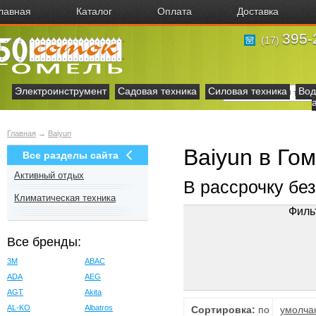
лавная
Каталог
Оплата
Доставка
395-
(17)
Электроинструмент
Садовая техника
Силовая техника
Вод
Главная
→
Baiyun
Baiyun в Го
Все разделы сайта
Активный отдых
В рассрочку бе
Климатическая техника
Филь
Все бренды:
3M
ABAC
ADA
AEG
AGT
Akita
AL-KO
Albatros
Сортировка:
по
умолча