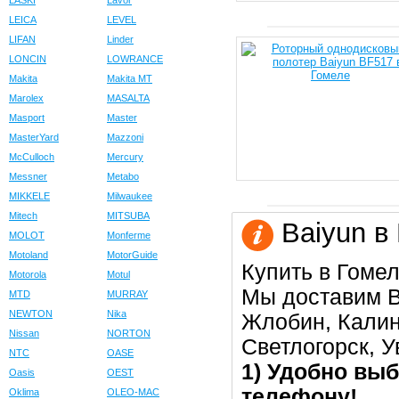
LASKI
Lavor
LEICA
LEVEL
LIFAN
Linder
LONCIN
LOWRANCE
Makita
Makita MT
Marolex
MASALTA
Masport
Master
MasterYard
Mazzoni
McCulloch
Mercury
Messner
Metabo
MIKKELE
Milwaukee
Mitech
MITSUBA
Baiyun в
MOLOT
Monferme
Motoland
MotorGuide
Купить в Гомел
Motorola
Motul
Мы доставим В
MTD
MURRAY
NEWTON
Nika
Жлобин, Калин
Nissan
NORTON
Светлогорск, 
NTC
OASE
1) Удобно выб
Oasis
OEST
телефону!
Oklima
OLEO-MAC