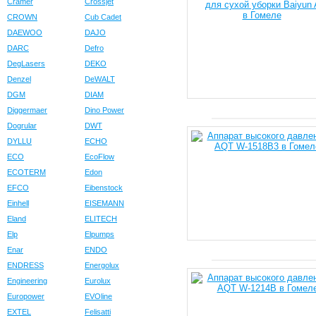
Cramer
Crossjet
CROWN
Cub Cadet
DAEWOO
DAJO
DARC
Defro
DegLasers
DEKO
Denzel
DeWALT
DGM
DIAM
Diggermaer
Dino Power
Dogrular
DWT
DYLLU
ECHO
ECO
EcoFlow
ECOTERM
Edon
EFCO
Eibenstock
Einhell
EISEMANN
Eland
ELITECH
Elp
Elpumps
Enar
ENDO
ENDRESS
Energolux
Engineering
Eurolux
Europower
EVOline
EXTEL
Felisatti