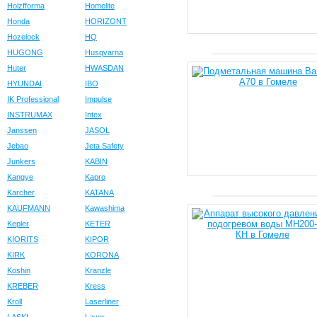
Holzfforma
Homelite
Honda
HORIZONT
Hozelock
HQ
HUGONG
Husqvarna
Huter
HWASDAN
HYUNDAI
IBO
IK Professional
Impulse
INSTRUMAX
Intex
Janssen
JASOL
Jebao
Jeta Safety
Junkers
KABIN
Kangye
Kapro
Karcher
KATANA
KAUFMANN
Kawashima
Kepler
KETER
KIORITS
KIPOR
KIRK
KORONA
Koshin
Kranzle
KREBER
Kress
Kroll
Laserliner