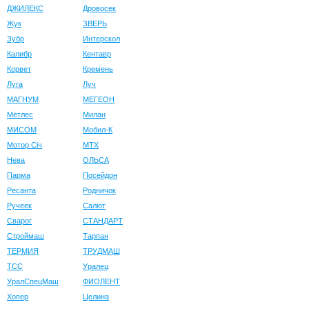
ДЖИЛЕКС
Дровосек
Жук
ЗВЕРЬ
Зубр
Интерскол
Калибр
Кентавр
Корвет
Кремень
Луга
Луч
МАГНУМ
МЕГЕОН
Метлес
Милан
МИСОМ
Мобил-К
Мотор Сiч
МТХ
Нева
ОЛЬСА
Парма
Посейдон
Ресанта
Родничок
Ручеек
Салют
Сварог
СТАНДАРТ
Строймаш
Тарпан
ТЕРМИЯ
ТРУДМАШ
ТСС
Уралец
УралСпецМаш
ФИОЛЕНТ
Хопер
Целина