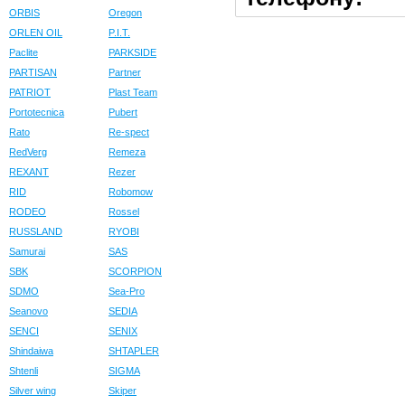
ORBIS
Oregon
ORLEN OIL
P.I.T.
Paclite
PARKSIDE
PARTISAN
Partner
PATRIOT
Plast Team
Portotecnica
Pubert
Rato
Re-spect
RedVerg
Remeza
REXANT
Rezer
RID
Robomow
RODEO
Rossel
RUSSLAND
RYOBI
Samurai
SAS
SBK
SCORPION
SDMO
Sea-Pro
Seanovo
SEDIA
SENCI
SENIX
Shindaiwa
SHTAPLER
Shtenli
SIGMA
Silver wing
Skiper