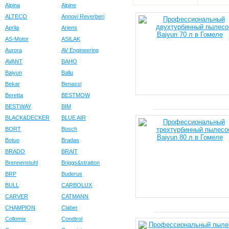
Alpina
Alpine
ALTECO
Annovi Reverberi
Aprila
Ariens
AS-Motor
ASILAK
Aurora
AV Engineering
AVANT
BAHO
Baiyun
Ballu
Bekar
Benassi
Beretta
BESTMOW
BESTWAY
BIM
BLACK&DECKER
BLUE AIR
BORT
Bosch
Botuo
Bradas
BRADO
BRAIT
Brennenstuhl
Briggs&stratton
BRP
Buderus
BULL
CARBOLUX
CARVER
CATMANN
CHAMPION
Claber
Collomix
Condtrol