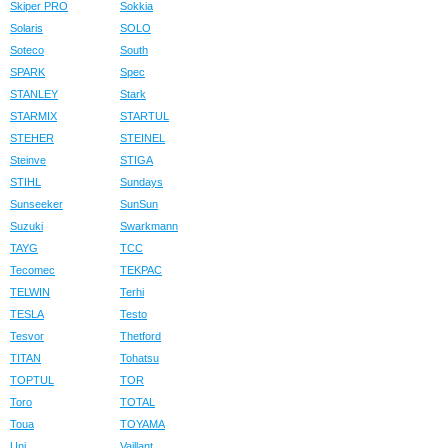
Skiper PRO
Sokkia
Solaris
SOLO
Soteco
South
SPARK
Spec
STANLEY
Stark
STARMIX
STARTUL
STEHER
STEINEL
Steinve
STIGA
STIHL
Sundays
Sunseeker
SunSun
Suzuki
Swarkmann
TAYG
TCC
Tecomec
TEKPAC
TELWIN
Terhi
TESLA
Testo
Tesvor
Thetford
TITAN
Tohatsu
TOPTUL
TOR
Toro
TOTAL
Toua
TOYAMA
Uni
Vaillant