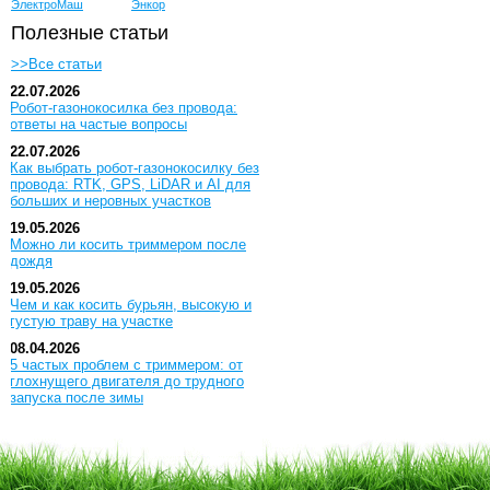
ЭлектроМаш
Энкор
Полезные статьи
>>Все статьи
22.07.2026
Робот-газонокосилка без провода:
ответы на частые вопросы
22.07.2026
Как выбрать робот-газонокосилку без
провода: RTK, GPS, LiDAR и AI для
больших и неровных участков
19.05.2026
Можно ли косить триммером после
дождя
19.05.2026
Чем и как косить бурьян, высокую и
густую траву на участке
08.04.2026
5 частых проблем с триммером: от
глохнущего двигателя до трудного
запуска после зимы