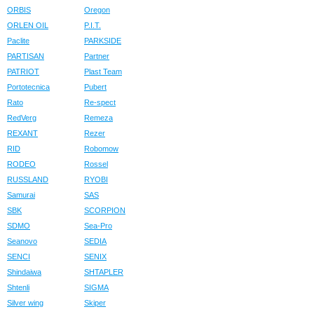
ORBIS
Oregon
ORLEN OIL
P.I.T.
Paclite
PARKSIDE
PARTISAN
Partner
PATRIOT
Plast Team
Portotecnica
Pubert
Rato
Re-spect
RedVerg
Remeza
REXANT
Rezer
RID
Robomow
RODEO
Rossel
RUSSLAND
RYOBI
Samurai
SAS
SBK
SCORPION
SDMO
Sea-Pro
Seanovo
SEDIA
SENCI
SENIX
Shindaiwa
SHTAPLER
Shtenli
SIGMA
Silver wing
Skiper