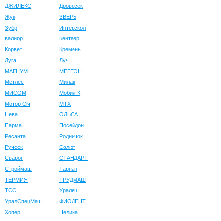
ДЖИЛЕКС
Дровосек
Жук
ЗВЕРЬ
Зубр
Интерскол
Калибр
Кентавр
Корвет
Кремень
Луга
Луч
МАГНУМ
МЕГЕОН
Метлес
Милан
МИСОМ
Мобил-К
Мотор Сiч
МТХ
Нева
ОЛЬСА
Парма
Посейдон
Ресанта
Родничок
Ручеек
Салют
Сварог
СТАНДАРТ
Строймаш
Тарпан
ТЕРМИЯ
ТРУДМАШ
ТСС
Уралец
УралСпецМаш
ФИОЛЕНТ
Хопер
Целина