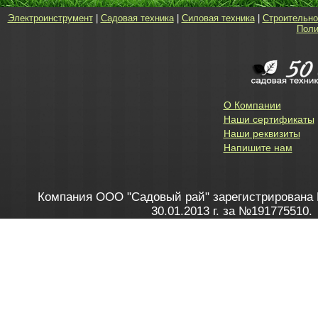
Электроинструмент
|
Садовая техника
|
Силовая техника
|
Строительно
Поли
О Компании
Наши сертификаты
Наши реквизиты
Напишите нам
Компания ООО "Садовый рай" зарегистрирована 
30.01.2013 г. за №191775510.
Зарегистрирован в Торговом реестре 28.02.2013 г. 
Как это работает
до 20:00 пн-пт, с 10:00 до 16:00 
1. Заказываю товар
2. Полу
в Контакт центре
Заби
8 801 100 45 46
Мне 
Бела
e-mail
skype