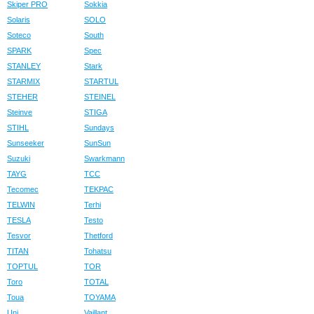
Skiper PRO
Sokkia
Solaris
SOLO
Soteco
South
SPARK
Spec
STANLEY
Stark
STARMIX
STARTUL
STEHER
STEINEL
Steinve
STIGA
STIHL
Sundays
Sunseeker
SunSun
Suzuki
Swarkmann
TAYG
TCC
Tecomec
TEKPAC
TELWIN
Terhi
TESLA
Testo
Tesvor
Thetford
TITAN
Tohatsu
TOPTUL
TOR
Toro
TOTAL
Toua
TOYAMA
Uni
Vaillant