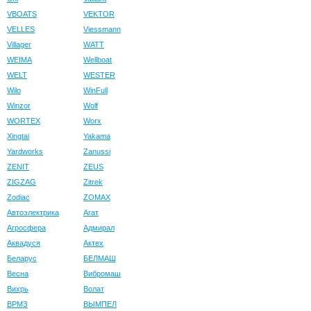
VBOATS
VEKTOR
VELLES
Viessmann
Villager
WATT
WEIMA
Wellboat
WELT
WESTER
Wilo
WinFull
Winzor
Wolf
WORTEX
Worx
Xingtai
Yakama
Yardworks
Zanussi
ZENIT
ZEUS
ZIGZAG
Zitrek
Zodiac
ZOMAX
Автоэлектрика
Агат
Агросфера
Адмирал
Аквадуся
Актех
Беларус
БЕЛМАШ
Весна
Вибромаш
Вихрь
Волат
ВРМЗ
ВЫМПЕЛ