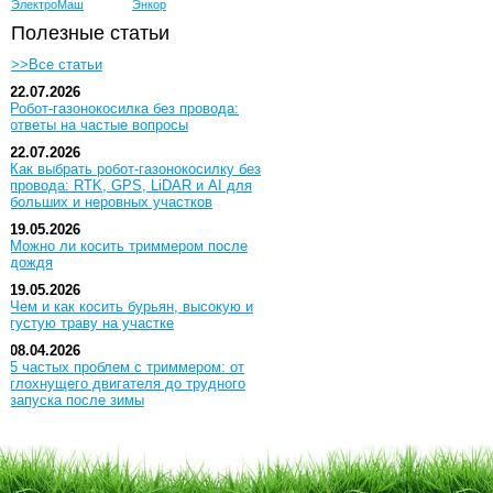
ЭлектроМаш
Энкор
Полезные статьи
>>Все статьи
22.07.2026
Робот-газонокосилка без провода:
ответы на частые вопросы
22.07.2026
Как выбрать робот-газонокосилку без
провода: RTK, GPS, LiDAR и AI для
больших и неровных участков
19.05.2026
Можно ли косить триммером после
дождя
19.05.2026
Чем и как косить бурьян, высокую и
густую траву на участке
08.04.2026
5 частых проблем с триммером: от
глохнущего двигателя до трудного
запуска после зимы