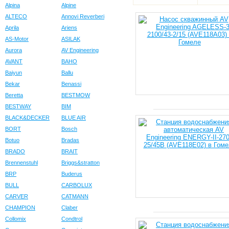
Alpina
Alpine
ALTECO
Annovi Reverberi
Aprila
Ariens
AS-Motor
ASILAK
Aurora
AV Engineering
AVANT
BAHO
Baiyun
Ballu
Bekar
Benassi
Beretta
BESTMOW
BESTWAY
BIM
BLACK&DECKER
BLUE AIR
BORT
Bosch
Botuo
Bradas
BRADO
BRAIT
Brennenstuhl
Briggs&stratton
BRP
Buderus
BULL
CARBOLUX
CARVER
CATMANN
CHAMPION
Claber
Collomix
Condtrol