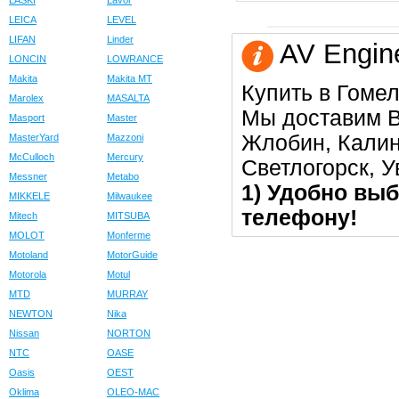
LASKI
Lavor
LEICA
LEVEL
LIFAN
Linder
AV Engine
LONCIN
LOWRANCE
Makita
Makita MT
Купить в Гомел
Marolex
MASALTA
Мы доставим В
Masport
Master
Жлобин, Калин
MasterYard
Mazzoni
McCulloch
Mercury
Светлогорск, 
Messner
Metabo
1) Удобно выб
MIKKELE
Milwaukee
телефону!
Mitech
MITSUBA
MOLOT
Monferme
Motoland
MotorGuide
Motorola
Motul
MTD
MURRAY
NEWTON
Nika
Nissan
NORTON
NTC
OASE
Oasis
OEST
Oklima
OLEO-MAC