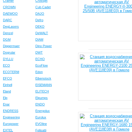
Cramer
Crossjet
CROWN
Cub Cadet
DAEWOO
DAJO
DARC
Defro
DegLasers
DEKO
Denzel
DeWALT
DGM
DIAM
Diggermaer
Dino Power
Dogrular
DWT
DYLLU
ECHO
ECO
EcoFlow
ECOTERM
Edon
EFCO
Eibenstock
Einhell
EISEMANN
Eland
ELITECH
Elp
Elpumps
Enar
ENDO
ENDRESS
Energolux
Engineering
Eurolux
Europower
EVOline
EXTEL
Felisatti