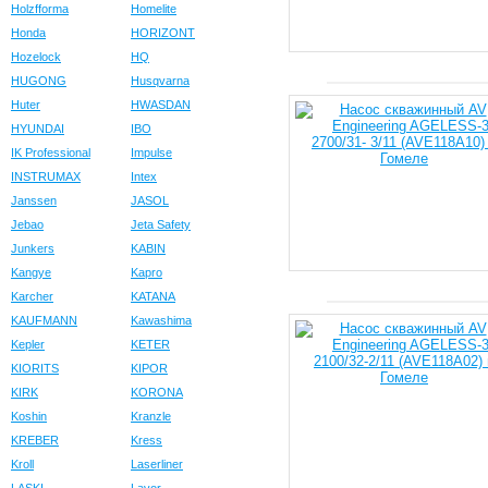
Holzfforma
Homelite
Honda
HORIZONT
Hozelock
HQ
HUGONG
Husqvarna
Huter
HWASDAN
HYUNDAI
IBO
IK Professional
Impulse
INSTRUMAX
Intex
Janssen
JASOL
Jebao
Jeta Safety
Junkers
KABIN
Kangye
Kapro
Karcher
KATANA
KAUFMANN
Kawashima
Kepler
KETER
KIORITS
KIPOR
KIRK
KORONA
Koshin
Kranzle
KREBER
Kress
Kroll
Laserliner