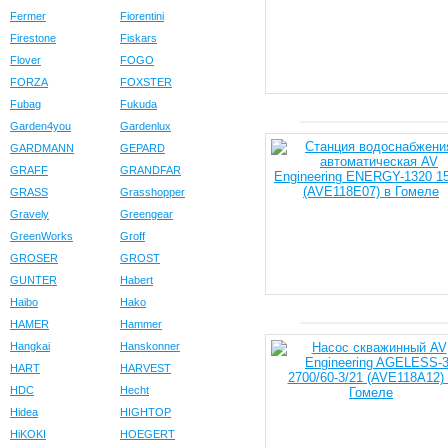
Fermer
Fiorentini
Firestone
Fiskars
Flover
FOGO
FORZA
FOXSTER
Fubag
Fukuda
Garden4you
Gardenlux
GARDMANN
GEPARD
GRAFF
GRANDFAR
GRASS
Grasshopper
Gravely
Greengear
GreenWorks
Groff
GROSER
GROST
GUNTER
Habert
Haibo
Hako
HAMER
Hammer
Hangkai
Hanskonner
HART
HARVEST
HDC
Hecht
Hidea
HIGHTOP
HiKOKI
HOEGERT