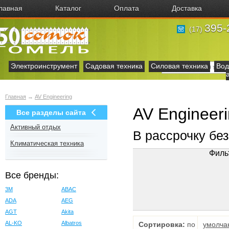
лавная
Каталог
Оплата
Доставка
395-
(17)
Электроинструмент
Садовая техника
Силовая техника
Вод
Главная
→
AV Engineering
AV Engineer
Все разделы сайта
Активный отдых
В рассрочку бе
Климатическая техника
Филь
Все бренды:
3M
ABAC
ADA
AEG
AGT
Akita
AL-KO
Albatros
Сортировка:
по
умолча